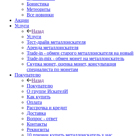
Бонистика
Метеориты
Все новинки
Акции
Услуги
Назад
Услуги
Тест-драйв металлоискателя
Аренда металлоискателя
Trade-in - обмен старого металлоискателя на новый
Trade-in-mix - обмен монет на металлоискатель
Скупка монет, оценка монет, консультация
специалиста по монетам
Покупателю
Назад
Покупателю
О группе ИскателИ
Как купить
Оплата
Рассрочка и кредит
Доставка
Вопрос - ответ
Контакты
Реквизиты
10 причин купить металлоискатель у нас