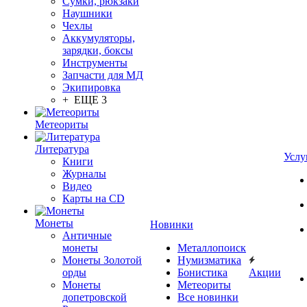
Сумки, рюкзаки
Наушники
Чехлы
Аккумуляторы,
зарядки, боксы
Инструменты
Запчасти для МД
Экипировка
+ ЕЩЕ 3
Метеориты
Литература
Услу
Книги
Журналы
Видео
Карты на CD
Монеты
Новинки
Античные
монеты
Металлопоиск
Монеты Золотой
Нумизматика
орды
Бонистика
Акции
Монеты
Метеориты
допетровской
Все новинки