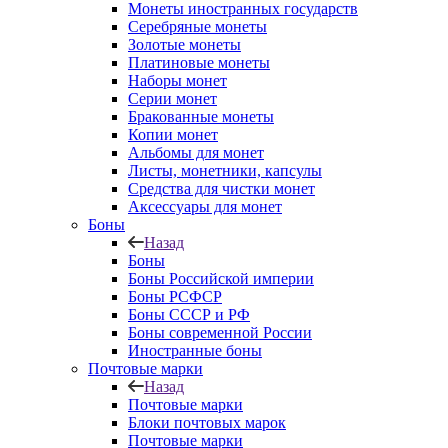
Монеты иностранных государств
Серебряные монеты
Золотые монеты
Платиновые монеты
Наборы монет
Серии монет
Бракованные монеты
Копии монет
Альбомы для монет
Листы, монетники, капсулы
Средства для чистки монет
Аксессуары для монет
Боны
Назад
Боны
Боны Российской империи
Боны РСФСР
Боны СССР и РФ
Боны современной России
Иностранные боны
Почтовые марки
Назад
Почтовые марки
Блоки почтовых марок
Почтовые марки