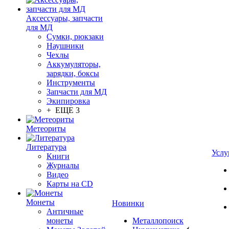
Аксессуары, запчасти
для МД
Сумки, рюкзаки
Наушники
Чехлы
Аккумуляторы,
зарядки, боксы
Инструменты
Запчасти для МД
Экипировка
+ ЕЩЕ 3
Метеориты
Литература
Услу
Книги
Журналы
Видео
Карты на CD
Монеты
Новинки
Античные
монеты
Металлопоиск