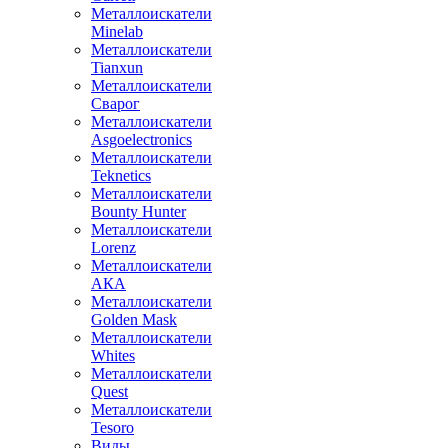
Металлоискатели
Minelab
Металлоискатели
Tianxun
Металлоискатели
Сварог
Металлоискатели
Asgoelectronics
Металлоискатели
Teknetics
Металлоискатели
Bounty Hunter
Металлоискатели
Lorenz
Металлоискатели
АКА
Металлоискатели
Golden Mask
Металлоискатели
Whites
Металлоискатели
Quest
Металлоискатели
Tesoro
Виды