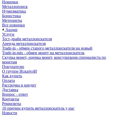
Новинки
Металлопоиск
Нумизматика
Бонистика
Метеориты
Все новинки
Акции
Услуги
Тест-драйв металлоискателя
Аренда металлоискателя
Trade-in - обмен старого металлоискателя на новый
Trade-in-mix - обмен монет на металлоискатель
Скупка монет, оценка монет, консультация специалиста по
монетам
Покупателю
О группе ИскателИ
Как купить
Оплата
Рассрочка и кредит
Доставка
Вопрос - ответ
Контакты
Реквизиты
10 причин купить металлоискатель у нас
Новости