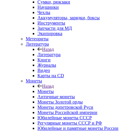
Сумки, рюкзаки
Наушники
Чехлы
Аккумуляторы, зарядки, боксы
Инструменты
Запчасти для МД
Экипировка
Метеориты
Литература
Назад
Литература
Книги
Журналы
Видео
Карты на CD
Монеты
Назад
Монеты
Античные монеты
Монеты Золотой орды
Монеты допетровской Руси
Монеты Российской империи
Юбилейные монеты СССР
Регулярные монеты СССР и РФ
Юбилейные и памятные монеты России