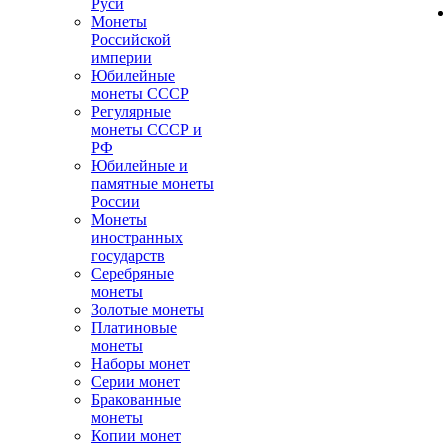
Руси
Монеты
Российской
империи
Юбилейные
монеты СССР
Регулярные
монеты СССР и
РФ
Юбилейные и
памятные монеты
России
Монеты
иностранных
государств
Серебряные
монеты
Золотые монеты
Платиновые
монеты
Наборы монет
Серии монет
Бракованные
монеты
Копии монет