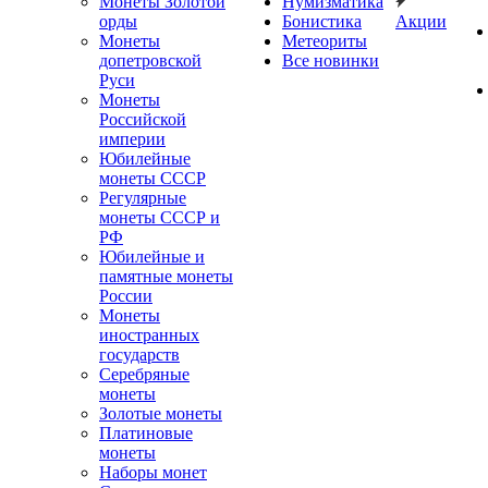
Монеты Золотой
Нумизматика
орды
Бонистика
Акции
Монеты
Метеориты
допетровской
Все новинки
Руси
Монеты
Российской
империи
Юбилейные
монеты СССР
Регулярные
монеты СССР и
РФ
Юбилейные и
памятные монеты
России
Монеты
иностранных
государств
Серебряные
монеты
Золотые монеты
Платиновые
монеты
Наборы монет