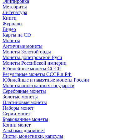
Экипировка
Метеориты
Литература
Книги
Журналы
Видео
Карты на CD
Монеты
Античные монеты
Монеты Золотой орды
Монеты допетровской Руси
Монеты Российской империи
Юбилейные монеты СССР
Регулярные монеты СССР и РФ
Юбилейные и памятные монеты России
Монеты иностранных государств
Серебряные монеты
Золотые монеты
Платиновые монеты
Наборы монет
Серии монет
Бракованные монеты
Копии монет
Альбомы для монет
Листы, монетники, капсулы