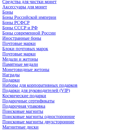
Средства для чистки монет
Аксессуары для монет
Боны
Боны Российской империи
Боны РСФСР
Боны СССР и РФ
Боны современной России
Иностранные боны
Почтовые марки
Блоки почтовых марок
Почтовые марки
Медали и жетоны
Памятные медали
Монетовидные жетоны
Награды
Подарки
Наборы для корпоративных подарков
Подарки для руководителей (VIP)
Космические подарки
Подарочные сертификаты
Подарочная упаковка
Поисковые магниты
Поисковые магниты односторонние
Поисковые магниты двухсторонние
Магнитные диски