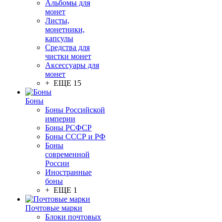
Альбомы для
монет
Листы,
монетники,
капсулы
Средства для
чистки монет
Аксессуары для
монет
+ ЕЩЕ 15
Боны
Боны Российской
империи
Боны РСФСР
Боны СССР и РФ
Боны
современной
России
Иностранные
боны
+ ЕЩЕ 1
Почтовые марки
Блоки почтовых