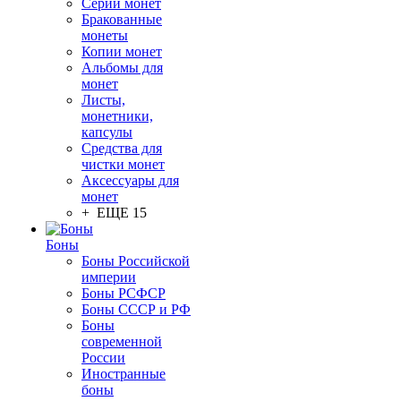
Серии монет
Бракованные
монеты
Копии монет
Альбомы для
монет
Листы,
монетники,
капсулы
Средства для
чистки монет
Аксессуары для
монет
+ ЕЩЕ 15
Боны
Боны Российской
империи
Боны РСФСР
Боны СССР и РФ
Боны
современной
России
Иностранные
боны