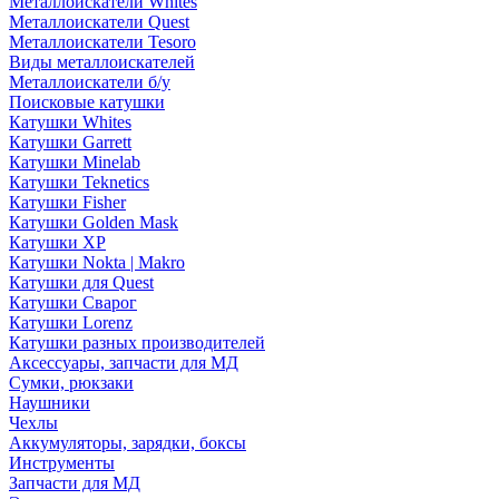
Металлоискатели Whites
Металлоискатели Quest
Металлоискатели Tesoro
Виды металлоискателей
Металлоискатели б/у
Поисковые катушки
Катушки Whites
Катушки Garrett
Катушки Minelab
Катушки Teknetics
Катушки Fisher
Катушки Golden Mask
Катушки XP
Катушки Nokta | Makro
Катушки для Quest
Катушки Сварог
Катушки Lorenz
Катушки разных производителей
Аксессуары, запчасти для МД
Сумки, рюкзаки
Наушники
Чехлы
Аккумуляторы, зарядки, боксы
Инструменты
Запчасти для МД