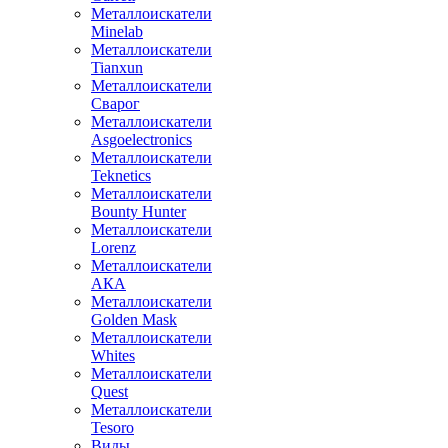
Металлоискатели
Minelab
Металлоискатели
Tianxun
Металлоискатели
Сварог
Металлоискатели
Asgoelectronics
Металлоискатели
Teknetics
Металлоискатели
Bounty Hunter
Металлоискатели
Lorenz
Металлоискатели
АКА
Металлоискатели
Golden Mask
Металлоискатели
Whites
Металлоискатели
Quest
Металлоискатели
Tesoro
Виды