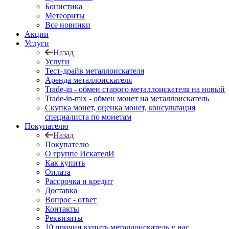
Бонистика
Метеориты
Все новинки
Акции
Услуги
Назад
Услуги
Тест-драйв металлоискателя
Аренда металлоискателя
Trade-in - обмен старого металлоискателя на новый
Trade-in-mix - обмен монет на металлоискатель
Скупка монет, оценка монет, консультация
специалиста по монетам
Покупателю
Назад
Покупателю
О группе ИскателИ
Как купить
Оплата
Рассрочка и кредит
Доставка
Вопрос - ответ
Контакты
Реквизиты
10 причин купить металлоискатель у нас