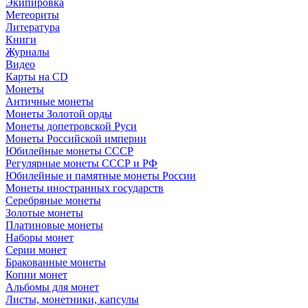
Экипировка
Метеориты
Литература
Книги
Журналы
Видео
Карты на CD
Монеты
Античные монеты
Монеты Золотой орды
Монеты допетровской Руси
Монеты Российской империи
Юбилейные монеты СССР
Регулярные монеты СССР и РФ
Юбилейные и памятные монеты России
Монеты иностранных государств
Серебряные монеты
Золотые монеты
Платиновые монеты
Наборы монет
Серии монет
Бракованные монеты
Копии монет
Альбомы для монет
Листы, монетники, капсулы