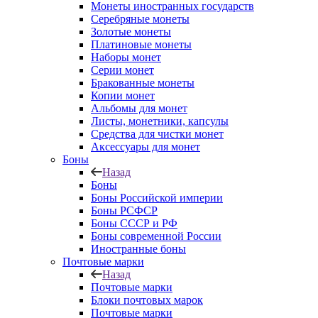
Монеты иностранных государств
Серебряные монеты
Золотые монеты
Платиновые монеты
Наборы монет
Серии монет
Бракованные монеты
Копии монет
Альбомы для монет
Листы, монетники, капсулы
Средства для чистки монет
Аксессуары для монет
Боны
Назад
Боны
Боны Российской империи
Боны РСФСР
Боны СССР и РФ
Боны современной России
Иностранные боны
Почтовые марки
Назад
Почтовые марки
Блоки почтовых марок
Почтовые марки