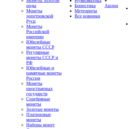
Монеты Золотой
Нумизматика
орды
Бонистика
Акции
Монеты
Метеориты
допетровской
Все новинки
Руси
Монеты
Российской
империи
Юбилейные
монеты СССР
Регулярные
монеты СССР и
РФ
Юбилейные и
памятные монеты
России
Монеты
иностранных
государств
Серебряные
монеты
Золотые монеты
Платиновые
монеты
Наборы монет