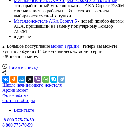
Металлоискатель АКА Сорекс 7280М 3-х частотный
-
это доработанный металлоискатель АКА Сорекс 7280М
с возможностью работы на 3х частотах. Частоты
выбираются сменой катушки.
Металлоискатель АКА Беркут 5
- новый прибор фирмы
АКА, пришедший на замену популярному Кондор
7252M
и другие
2. Большое поступление
монет Турции
- теперь вы можете
купить любую из 14 биметаллических монет серии
«Животный мир».
Назад к списку
Школа начинающего искателя
Архив монет
Фотоальбомы
Статьи и обзоры
Вконтакте
8 800 775-70-59
8 800 775-70-59