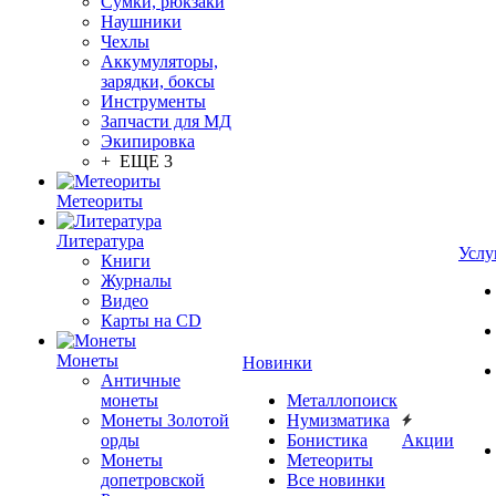
Сумки, рюкзаки
Наушники
Чехлы
Аккумуляторы,
зарядки, боксы
Инструменты
Запчасти для МД
Экипировка
+ ЕЩЕ 3
Метеориты
Литература
Услу
Книги
Журналы
Видео
Карты на CD
Монеты
Новинки
Античные
монеты
Металлопоиск
Монеты Золотой
Нумизматика
орды
Бонистика
Акции
Монеты
Метеориты
допетровской
Все новинки