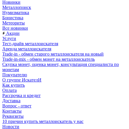
Новинки
Металлопоиск
Нумизматика
Бонистика
Метеориты
Все новинки
Акции
Услуги
Тест-драйв металлоискателя
Аренда металлоискателя
Trade-in - обмен старого металлоискателя на новый
Trade-in-mix - обмен монет на металлоискатель
Скупка монет, оценка монет, консультация специалиста по
монетам
Покупателю
О группе ИскателИ
Как купить
Оплата
Рассрочка и кредит
Доставка
Вопрос - ответ
Контакты
Реквизиты
10 причин купить металлоискатель у нас
Новости