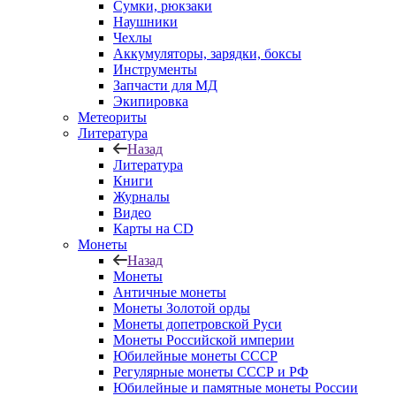
Сумки, рюкзаки
Наушники
Чехлы
Аккумуляторы, зарядки, боксы
Инструменты
Запчасти для МД
Экипировка
Метеориты
Литература
Назад
Литература
Книги
Журналы
Видео
Карты на CD
Монеты
Назад
Монеты
Античные монеты
Монеты Золотой орды
Монеты допетровской Руси
Монеты Российской империи
Юбилейные монеты СССР
Регулярные монеты СССР и РФ
Юбилейные и памятные монеты России