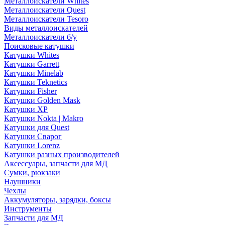
Металлоискатели Whites
Металлоискатели Quest
Металлоискатели Tesoro
Виды металлоискателей
Металлоискатели б/у
Поисковые катушки
Катушки Whites
Катушки Garrett
Катушки Minelab
Катушки Teknetics
Катушки Fisher
Катушки Golden Mask
Катушки XP
Катушки Nokta | Makro
Катушки для Quest
Катушки Сварог
Катушки Lorenz
Катушки разных производителей
Аксессуары, запчасти для МД
Сумки, рюкзаки
Наушники
Чехлы
Аккумуляторы, зарядки, боксы
Инструменты
Запчасти для МД