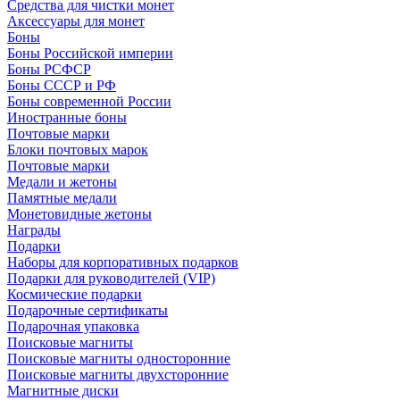
Средства для чистки монет
Аксессуары для монет
Боны
Боны Российской империи
Боны РСФСР
Боны СССР и РФ
Боны современной России
Иностранные боны
Почтовые марки
Блоки почтовых марок
Почтовые марки
Медали и жетоны
Памятные медали
Монетовидные жетоны
Награды
Подарки
Наборы для корпоративных подарков
Подарки для руководителей (VIP)
Космические подарки
Подарочные сертификаты
Подарочная упаковка
Поисковые магниты
Поисковые магниты односторонние
Поисковые магниты двухсторонние
Магнитные диски