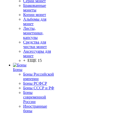
Серии монет
Бракованные
монеты
Копии монет
Альбомы для
монет
Листы,
монетники,
капсулы
Средства для
чистки монет
Аксессуары для
монет
+ ЕЩЕ 15
Боны
Боны Российской
империи
Боны РСФСР
Боны СССР и РФ
Боны
современной
России
Иностранные
боны