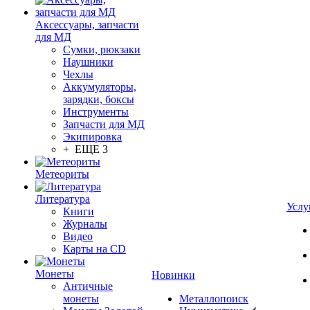
Аксессуары, запчасти
для МД
Сумки, рюкзаки
Наушники
Чехлы
Аккумуляторы,
зарядки, боксы
Инструменты
Запчасти для МД
Экипировка
+ ЕЩЕ 3
Метеориты
Литература
Услу
Книги
Журналы
Видео
Карты на CD
Монеты
Новинки
Античные
монеты
Металлопоиск