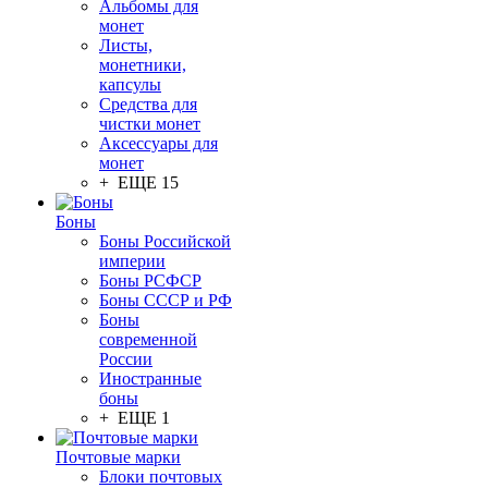
Альбомы для
монет
Листы,
монетники,
капсулы
Средства для
чистки монет
Аксессуары для
монет
+ ЕЩЕ 15
Боны
Боны Российской
империи
Боны РСФСР
Боны СССР и РФ
Боны
современной
России
Иностранные
боны
+ ЕЩЕ 1
Почтовые марки
Блоки почтовых