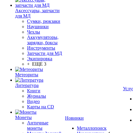
Аксессуары, запчасти
для МД
Сумки, рюкзаки
Наушники
Чехлы
Аккумуляторы,
зарядки, боксы
Инструменты
Запчасти для МД
Экипировка
+ ЕЩЕ 3
Метеориты
Литература
Услу
Книги
Журналы
Видео
Карты на CD
Монеты
Новинки
Античные
монеты
Металлопоиск