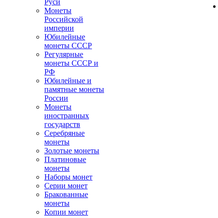
Руси
Монеты
Российской
империи
Юбилейные
монеты СССР
Регулярные
монеты СССР и
РФ
Юбилейные и
памятные монеты
России
Монеты
иностранных
государств
Серебряные
монеты
Золотые монеты
Платиновые
монеты
Наборы монет
Серии монет
Бракованные
монеты
Копии монет