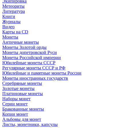
Экипировка
Метеориты
Литература
Книги
Журналы
Видео
Карты на CD
Монеты
Античные монеты
Монеты Золотой орды
Монеты допетровской Руси
Монеты Российской империи
Юбилейные монеты СССР
Регулярные монеты СССР и РФ
Юбилейные и памятные монеты России
Монеты иностранных государств
Серебряные монеты
Золотые монеты
Платиновые монеты
Наборы монет
Серии монет
Бракованные монеты
Копии монет
Альбомы для монет
Листы, монетники, капсулы