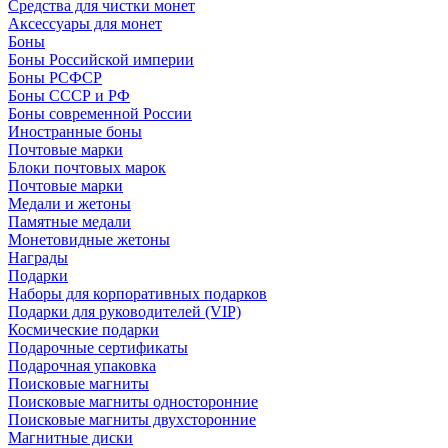
Средства для чистки монет
Аксессуары для монет
Боны
Боны Российской империи
Боны РСФСР
Боны СССР и РФ
Боны современной России
Иностранные боны
Почтовые марки
Блоки почтовых марок
Почтовые марки
Медали и жетоны
Памятные медали
Монетовидные жетоны
Награды
Подарки
Наборы для корпоративных подарков
Подарки для руководителей (VIP)
Космические подарки
Подарочные сертификаты
Подарочная упаковка
Поисковые магниты
Поисковые магниты односторонние
Поисковые магниты двухсторонние
Магнитные диски