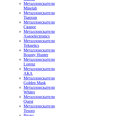
Металлоискатели
Minelab
Металлоискатели
Tianxun
Металлоискатели
Сварог
Металлоискатели
Asgoelectronics
Металлоискатели
Teknetics
Металлоискатели
Bounty Hunter
Металлоискатели
Lorenz
Металлоискатели
АКА
Металлоискатели
Golden Mask
Металлоискатели
Whites
Металлоискатели
Quest
Металлоискатели
Tesoro
Виды