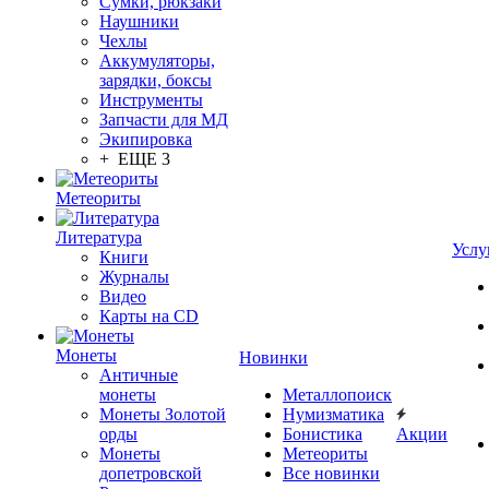
Сумки, рюкзаки
Наушники
Чехлы
Аккумуляторы,
зарядки, боксы
Инструменты
Запчасти для МД
Экипировка
+ ЕЩЕ 3
Метеориты
Литература
Услу
Книги
Журналы
Видео
Карты на CD
Монеты
Новинки
Античные
монеты
Металлопоиск
Монеты Золотой
Нумизматика
орды
Бонистика
Акции
Монеты
Метеориты
допетровской
Все новинки