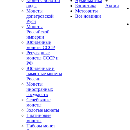
Монеты Золотой
Нумизматика
орды
Бонистика
Акции
Монеты
Метеориты
допетровской
Все новинки
Руси
Монеты
Российской
империи
Юбилейные
монеты СССР
Регулярные
монеты СССР и
РФ
Юбилейные и
памятные монеты
России
Монеты
иностранных
государств
Серебряные
монеты
Золотые монеты
Платиновые
монеты
Наборы монет