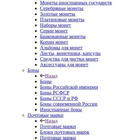
Монеты иностранных государств
Серебряные монеты
Золотые монеты
Платиновые монеты
Наборы монет
Серии монет
Бракованные монеты
Копии монет
Альбомы для монет
Листы, монетники, капсулы
Средства для чистки монет
Аксессуары для монет
Боны
Назад
Боны
Боны Российской империи
Боны РСФСР
Боны СССР и РФ
Боны современной России
Иностранные боны
Почтовые марки
Назад
Почтовые марки
Блоки почтовых марок
Почтовые марки