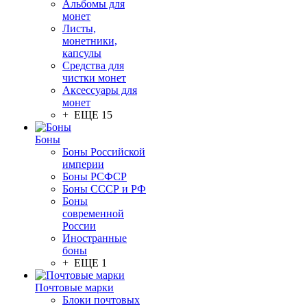
Альбомы для
монет
Листы,
монетники,
капсулы
Средства для
чистки монет
Аксессуары для
монет
+ ЕЩЕ 15
Боны
Боны Российской
империи
Боны РСФСР
Боны СССР и РФ
Боны
современной
России
Иностранные
боны
+ ЕЩЕ 1
Почтовые марки
Блоки почтовых