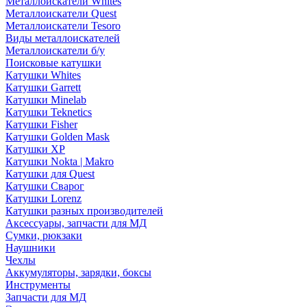
Металлоискатели Whites
Металлоискатели Quest
Металлоискатели Tesoro
Виды металлоискателей
Металлоискатели б/у
Поисковые катушки
Катушки Whites
Катушки Garrett
Катушки Minelab
Катушки Teknetics
Катушки Fisher
Катушки Golden Mask
Катушки XP
Катушки Nokta | Makro
Катушки для Quest
Катушки Сварог
Катушки Lorenz
Катушки разных производителей
Аксессуары, запчасти для МД
Сумки, рюкзаки
Наушники
Чехлы
Аккумуляторы, зарядки, боксы
Инструменты
Запчасти для МД