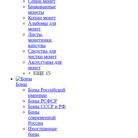
Серии монет
Бракованные
монеты
Копии монет
Альбомы для
монет
Листы,
монетники,
капсулы
Средства для
чистки монет
Аксессуары для
монет
+ ЕЩЕ 15
Боны
Боны Российской
империи
Боны РСФСР
Боны СССР и РФ
Боны
современной
России
Иностранные
боны