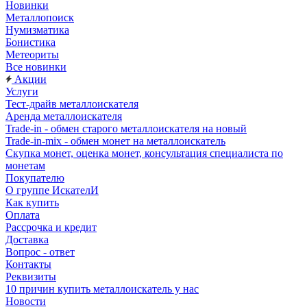
Новинки
Металлопоиск
Нумизматика
Бонистика
Метеориты
Все новинки
Акции
Услуги
Тест-драйв металлоискателя
Аренда металлоискателя
Trade-in - обмен старого металлоискателя на новый
Trade-in-mix - обмен монет на металлоискатель
Скупка монет, оценка монет, консультация специалиста по
монетам
Покупателю
О группе ИскателИ
Как купить
Оплата
Рассрочка и кредит
Доставка
Вопрос - ответ
Контакты
Реквизиты
10 причин купить металлоискатель у нас
Новости