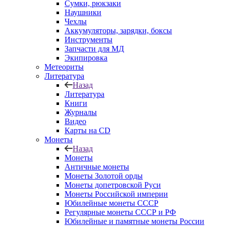
Сумки, рюкзаки
Наушники
Чехлы
Аккумуляторы, зарядки, боксы
Инструменты
Запчасти для МД
Экипировка
Метеориты
Литература
Назад
Литература
Книги
Журналы
Видео
Карты на CD
Монеты
Назад
Монеты
Античные монеты
Монеты Золотой орды
Монеты допетровской Руси
Монеты Российской империи
Юбилейные монеты СССР
Регулярные монеты СССР и РФ
Юбилейные и памятные монеты России