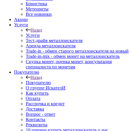
Бонистика
Метеориты
Все новинки
Акции
Услуги
Назад
Услуги
Тест-драйв металлоискателя
Аренда металлоискателя
Trade-in - обмен старого металлоискателя на новый
Trade-in-mix - обмен монет на металлоискатель
Скупка монет, оценка монет, консультация
специалиста по монетам
Покупателю
Назад
Покупателю
О группе ИскателИ
Как купить
Оплата
Рассрочка и кредит
Доставка
Вопрос - ответ
Контакты
Реквизиты
10 причин купить металлоискатель у нас