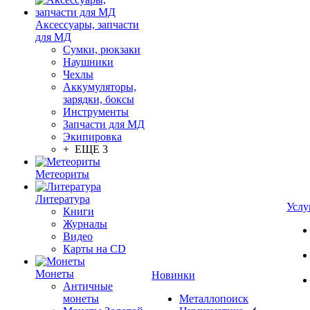
Аксессуары, запчасти
для МД
Сумки, рюкзаки
Наушники
Чехлы
Аккумуляторы,
зарядки, боксы
Инструменты
Запчасти для МД
Экипировка
+ ЕЩЕ 3
Метеориты
Литература
Услу
Книги
Журналы
Видео
Карты на CD
Монеты
Новинки
Античные
монеты
Металлопоиск