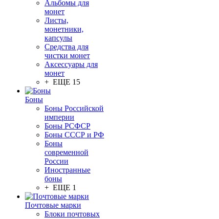
Альбомы для
монет
Листы,
монетники,
капсулы
Средства для
чистки монет
Аксессуары для
монет
+ ЕЩЕ 15
Боны
Боны Российской
империи
Боны РСФСР
Боны СССР и РФ
Боны
современной
России
Иностранные
боны
+ ЕЩЕ 1
Почтовые марки
Блоки почтовых