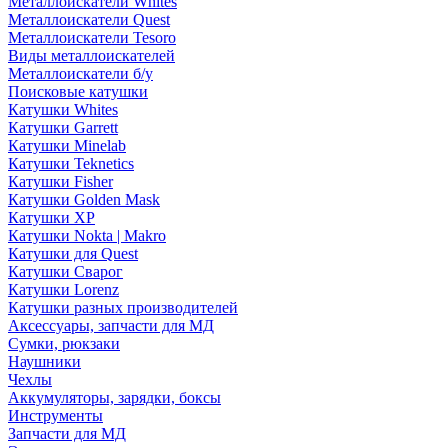
Металлоискатели Whites
Металлоискатели Quest
Металлоискатели Tesoro
Виды металлоискателей
Металлоискатели б/у
Поисковые катушки
Катушки Whites
Катушки Garrett
Катушки Minelab
Катушки Teknetics
Катушки Fisher
Катушки Golden Mask
Катушки XP
Катушки Nokta | Makro
Катушки для Quest
Катушки Сварог
Катушки Lorenz
Катушки разных производителей
Аксессуары, запчасти для МД
Сумки, рюкзаки
Наушники
Чехлы
Аккумуляторы, зарядки, боксы
Инструменты
Запчасти для МД