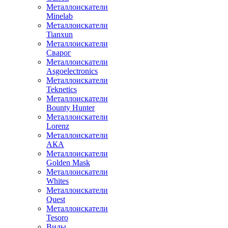
Металлоискатели
Minelab
Металлоискатели
Tianxun
Металлоискатели
Сварог
Металлоискатели
Asgoelectronics
Металлоискатели
Teknetics
Металлоискатели
Bounty Hunter
Металлоискатели
Lorenz
Металлоискатели
АКА
Металлоискатели
Golden Mask
Металлоискатели
Whites
Металлоискатели
Quest
Металлоискатели
Tesoro
Виды