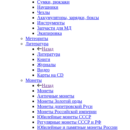
Сумки, рюкзаки
Наушники
Чехлы
Аккумуляторы, зарядки, боксы
Инструменты
Запчасти для МД
Экипировка
Метеориты
Литература
Назад
Литература
Книги
Журналы
Видео
Карты на CD
Монеты
Назад
Монеты
Античные монеты
Монеты Золотой орды
Монеты допетровской Руси
Монеты Российской империи
Юбилейные монеты СССР
Регулярные монеты СССР и РФ
Юбилейные и памятные монеты России