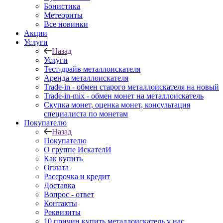
Бонистика
Метеориты
Все новинки
Акции
Услуги
Назад
Услуги
Тест-драйв металлоискателя
Аренда металлоискателя
Trade-in - обмен старого металлоискателя на новый
Trade-in-mix - обмен монет на металлоискатель
Скупка монет, оценка монет, консультация
специалиста по монетам
Покупателю
Назад
Покупателю
О группе ИскателИ
Как купить
Оплата
Рассрочка и кредит
Доставка
Вопрос - ответ
Контакты
Реквизиты
10 причин купить металлоискатель у нас