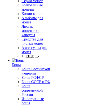
Серии монет
Бракованные
монеты
Копии монет
Альбомы для
монет
Листы,
монетники,
капсулы
Средства для
чистки монет
Аксессуары для
монет
+ ЕЩЕ 15
Боны
Боны Российской
империи
Боны РСФСР
Боны СССР и РФ
Боны
современной
России
Иностранные
боны