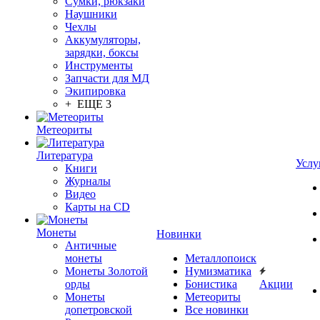
Сумки, рюкзаки
Наушники
Чехлы
Аккумуляторы,
зарядки, боксы
Инструменты
Запчасти для МД
Экипировка
+ ЕЩЕ 3
Метеориты
Литература
Услу
Книги
Журналы
Видео
Карты на CD
Монеты
Новинки
Античные
монеты
Металлопоиск
Монеты Золотой
Нумизматика
орды
Бонистика
Акции
Монеты
Метеориты
допетровской
Все новинки