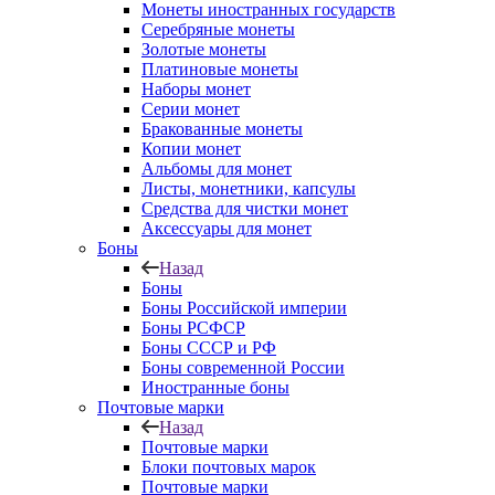
Монеты иностранных государств
Серебряные монеты
Золотые монеты
Платиновые монеты
Наборы монет
Серии монет
Бракованные монеты
Копии монет
Альбомы для монет
Листы, монетники, капсулы
Средства для чистки монет
Аксессуары для монет
Боны
Назад
Боны
Боны Российской империи
Боны РСФСР
Боны СССР и РФ
Боны современной России
Иностранные боны
Почтовые марки
Назад
Почтовые марки
Блоки почтовых марок
Почтовые марки