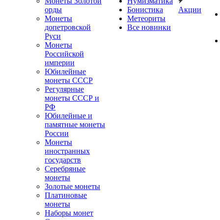
Монеты Золотой
Нумизматика
орды
Бонистика
Акции
Монеты
Метеориты
допетровской
Все новинки
Руси
Монеты
Российской
империи
Юбилейные
монеты СССР
Регулярные
монеты СССР и
РФ
Юбилейные и
памятные монеты
России
Монеты
иностранных
государств
Серебряные
монеты
Золотые монеты
Платиновые
монеты
Наборы монет