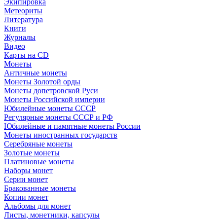
Экипировка
Метеориты
Литература
Книги
Журналы
Видео
Карты на CD
Монеты
Античные монеты
Монеты Золотой орды
Монеты допетровской Руси
Монеты Российской империи
Юбилейные монеты СССР
Регулярные монеты СССР и РФ
Юбилейные и памятные монеты России
Монеты иностранных государств
Серебряные монеты
Золотые монеты
Платиновые монеты
Наборы монет
Серии монет
Бракованные монеты
Копии монет
Альбомы для монет
Листы, монетники, капсулы