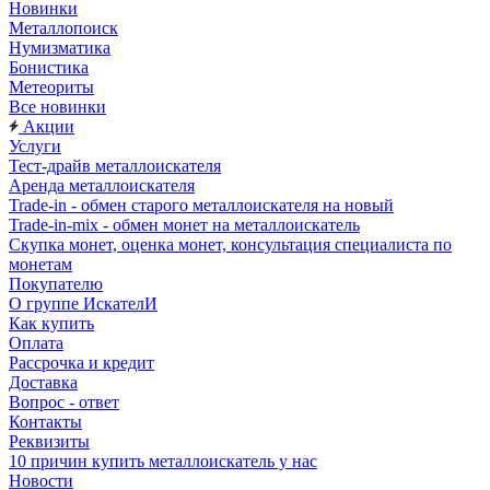
Новинки
Металлопоиск
Нумизматика
Бонистика
Метеориты
Все новинки
Акции
Услуги
Тест-драйв металлоискателя
Аренда металлоискателя
Trade-in - обмен старого металлоискателя на новый
Trade-in-mix - обмен монет на металлоискатель
Скупка монет, оценка монет, консультация специалиста по
монетам
Покупателю
О группе ИскателИ
Как купить
Оплата
Рассрочка и кредит
Доставка
Вопрос - ответ
Контакты
Реквизиты
10 причин купить металлоискатель у нас
Новости