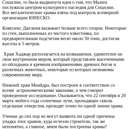
Сицилии, то была выдвинута идея о том, что Мальта
послужила центром культурного наследия для Сицилии.
Все мегалитические храмы взяты под контроль всемирной
организации ЮНЕСКО.
Комплекс Джгания вызывает больше всего споров. Некоторые
из стен, выполненных из чистого известняка, по
предварительным подсчетам весят около 50 тонн, достигая
высоты в 5 метров.
Храм Хаджар располагается на возвышении, удивителен он
свои внутренним миром, который представлен высеченными
из обсидиана и кремния изображениями древних богов и
различных животных, некоторые из которых незнакомы
современному миру.
Нижний храм Мнайдра, был построен в соответствии со
всеми астрономическими законами, о чем говорит
проведенное исследование. Оказывается, что 22 сентября и 20
марта любого года солнечные лучи, проходящие сквозь
отдельные отверстия, проходят точно по одной линии храма.
Ученые до сих пор не могут выявить ни одной причины
упадка этих храмов, куда исчезли строители, так же
непонятно, а главное, зачем были построены храмы?