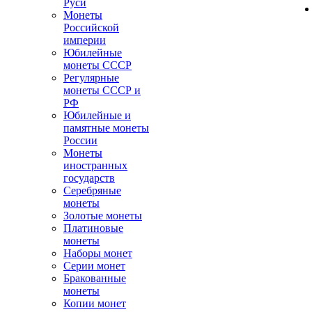
Руси
Монеты
Российской
империи
Юбилейные
монеты СССР
Регулярные
монеты СССР и
РФ
Юбилейные и
памятные монеты
России
Монеты
иностранных
государств
Серебряные
монеты
Золотые монеты
Платиновые
монеты
Наборы монет
Серии монет
Бракованные
монеты
Копии монет