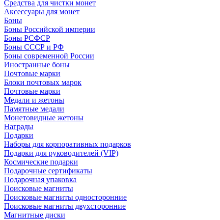
Средства для чистки монет
Аксессуары для монет
Боны
Боны Российской империи
Боны РСФСР
Боны СССР и РФ
Боны современной России
Иностранные боны
Почтовые марки
Блоки почтовых марок
Почтовые марки
Медали и жетоны
Памятные медали
Монетовидные жетоны
Награды
Подарки
Наборы для корпоративных подарков
Подарки для руководителей (VIP)
Космические подарки
Подарочные сертификаты
Подарочная упаковка
Поисковые магниты
Поисковые магниты односторонние
Поисковые магниты двухсторонние
Магнитные диски