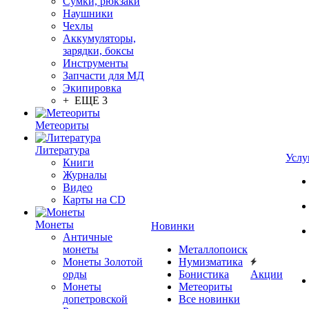
Сумки, рюкзаки
Наушники
Чехлы
Аккумуляторы,
зарядки, боксы
Инструменты
Запчасти для МД
Экипировка
+ ЕЩЕ 3
Метеориты
Литература
Услу
Книги
Журналы
Видео
Карты на CD
Монеты
Новинки
Античные
монеты
Металлопоиск
Монеты Золотой
Нумизматика
орды
Бонистика
Акции
Монеты
Метеориты
допетровской
Все новинки