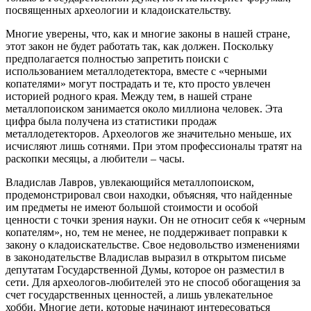
посвященных археологии и кладоискательству.
Многие уверены, что, как и многие законы в нашей стране,
этот закон не будет работать так, как должен. Поскольку
предполагается полностью запретить поиски с
использованием металлодетектора, вместе с «черными
копателями» могут пострадать и те, кто просто увлечен
историей родного края. Между тем, в нашей стране
металлопоиском занимается около миллиона человек. Эта
цифра была получена из статистики продаж
металлодетекторов. Археологов же значительно меньше, их
исчисляют лишь сотнями. При этом профессионалы тратят на
раскопки месяцы, а любители – часы.
Владислав Лавров, увлекающийся металлопоиском,
продемонстрировал свои находки, объясняя, что найденные
им предметы не имеют большой стоимости и особой
ценности с точки зрения науки. Он не относит себя к «черным
копателям», но, тем не менее, не поддерживает поправки к
закону о кладоискательстве. Свое недовольство изменениями
в законодательстве Владислав выразил в открытом письме
депутатам Государственной Думы, которое он разместил в
сети. Для археологов-любителей это не способ обогащения за
счет государственных ценностей, а лишь увлекательное
хобби. Многие дети, которые начинают интересоваться