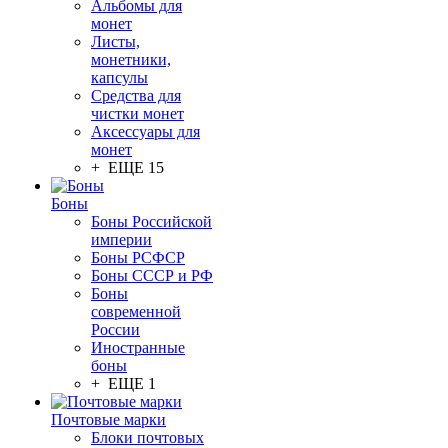
Альбомы для
монет
Листы,
монетники,
капсулы
Средства для
чистки монет
Аксессуары для
монет
+ ЕЩЕ 15
Боны
Боны Российской
империи
Боны РСФСР
Боны СССР и РФ
Боны
современной
России
Иностранные
боны
+ ЕЩЕ 1
Почтовые марки
Блоки почтовых