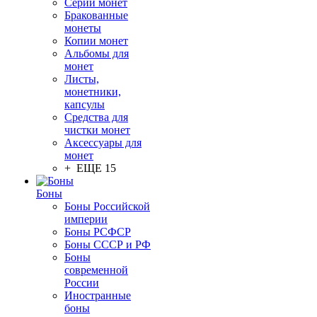
Серии монет
Бракованные
монеты
Копии монет
Альбомы для
монет
Листы,
монетники,
капсулы
Средства для
чистки монет
Аксессуары для
монет
+ ЕЩЕ 15
Боны
Боны Российской
империи
Боны РСФСР
Боны СССР и РФ
Боны
современной
России
Иностранные
боны