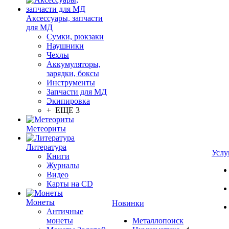
Аксессуары, запчасти
для МД
Сумки, рюкзаки
Наушники
Чехлы
Аккумуляторы,
зарядки, боксы
Инструменты
Запчасти для МД
Экипировка
+ ЕЩЕ 3
Метеориты
Литература
Услу
Книги
Журналы
Видео
Карты на CD
Монеты
Новинки
Античные
монеты
Металлопоиск