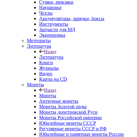
Сумки, рюкзаки
Наушники
Чехлы
Аккумуляторы, зарядки, боксы
Инструменты
Запчасти для МД
Экипировка
Метеориты
Литература
Назад
Литература
Книги
Журналы
Видео
Карты на CD
Монеты
Назад
Монеты
Античные монеты
Монеты Золотой орды
Монеты допетровской Руси
Монеты Российской империи
Юбилейные монеты СССР
Регулярные монеты СССР и РФ
Юбилейные и памятные монеты России