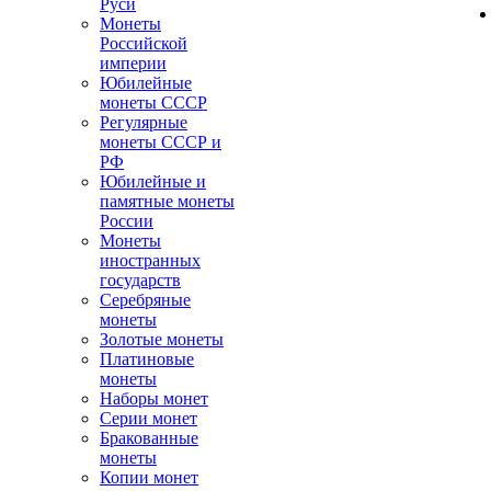
Руси
Монеты
Российской
империи
Юбилейные
монеты СССР
Регулярные
монеты СССР и
РФ
Юбилейные и
памятные монеты
России
Монеты
иностранных
государств
Серебряные
монеты
Золотые монеты
Платиновые
монеты
Наборы монет
Серии монет
Бракованные
монеты
Копии монет