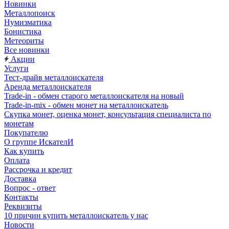
Новинки
Металлопоиск
Нумизматика
Бонистика
Метеориты
Все новинки
Акции
Услуги
Тест-драйв металлоискателя
Аренда металлоискателя
Trade-in - обмен старого металлоискателя на новый
Trade-in-mix - обмен монет на металлоискатель
Скупка монет, оценка монет, консультация специалиста по
монетам
Покупателю
О группе ИскателИ
Как купить
Оплата
Рассрочка и кредит
Доставка
Вопрос - ответ
Контакты
Реквизиты
10 причин купить металлоискатель у нас
Новости