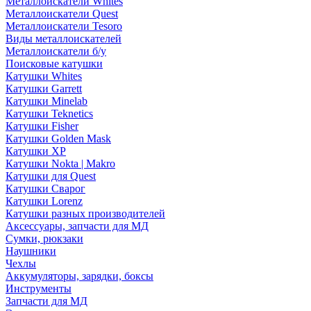
Металлоискатели Whites
Металлоискатели Quest
Металлоискатели Tesoro
Виды металлоискателей
Металлоискатели б/у
Поисковые катушки
Катушки Whites
Катушки Garrett
Катушки Minelab
Катушки Teknetics
Катушки Fisher
Катушки Golden Mask
Катушки XP
Катушки Nokta | Makro
Катушки для Quest
Катушки Сварог
Катушки Lorenz
Катушки разных производителей
Аксессуары, запчасти для МД
Сумки, рюкзаки
Наушники
Чехлы
Аккумуляторы, зарядки, боксы
Инструменты
Запчасти для МД