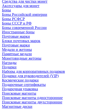
Средства для чистки монет
Аксессуары для монет
Боны
Боны Российской империи
Боны РСФСР
Боны СССР и РФ
Боны современной России
Иностранные боны
Почтовые марки
Блоки почтовых марок
Почтовые марки
Медали и жетоны
Памятные медали
Монетовидные жетоны
Награды
Подарки
Наборы для корпоративных подарков
Подарки для руководителей (VIP)
Космические подарки
Подарочные сертификаты
Подарочная упаковка
Поисковые магниты
Поисковые магниты односторонние
Поисковые магниты двухсторонние
Магнитные диски