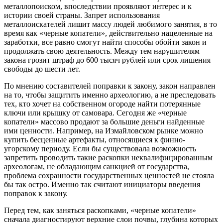
металлопоиском, впоследствии проявляют интерес и к
истории своей страны. Запрет использования
металлоискателей лишит массу людей любимого занятия, в то
время как «черные копатели», действительно нацеленные на
заработки, все равно смогут найти способы обойти закон и
продолжать свою деятельность. Между тем нарушителям
закона грозит штраф до 600 тысяч рублей или срок лишения
свободы до шести лет.
По мнению составителей поправки к закону, закон направлен
на то, чтобы защитить именно археологию, а не преследовать
тех, кто хочет на собственном огороде найти потерянные
ключи или крышку от самовара. Сегодня же «черные
копатели» массово продают за большие деньги найденные
ими ценности. Например, на Измайловском рынке можно
купить бесценные артефакты, относящиеся к финно-
угорскому периоду. Если бы существовала возможность
запретить проводить такие раскопки неквалифицированным
археологам, не обладающим санкцией от государства,
проблема сохранности государственных ценностей не стояла
бы так остро. Именно так считают инициаторы введения
поправок к закону.
Перед тем, как заняться раскопками, «черные копатели»
сначала диагностируют верхние слои почвы, глубина которых