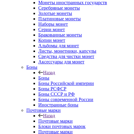
Монеты иностранных государств
Серебряные монеты
Золотые монеты
Платиновые монеты
Наборы монет
Серии монет
Бракованные монеты
Копии монет
Альбомы для монет
Листы, монетники, капсулы
Средства для чистки монет
Аксессуары для монет
Боны
Назад
Боны
Боны Российской империи
Боны РСФСР
Боны СССР и РФ
Боны современной России
Иностранные боны
Почтовые марки
Назад
Почтовые марки
Блоки почтовых марок
Почтовые марки