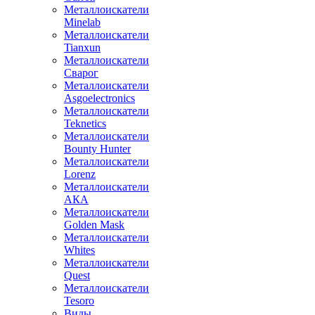
Металлоискатели
Minelab
Металлоискатели
Tianxun
Металлоискатели
Сварог
Металлоискатели
Asgoelectronics
Металлоискатели
Teknetics
Металлоискатели
Bounty Hunter
Металлоискатели
Lorenz
Металлоискатели
АКА
Металлоискатели
Golden Mask
Металлоискатели
Whites
Металлоискатели
Quest
Металлоискатели
Tesoro
Виды