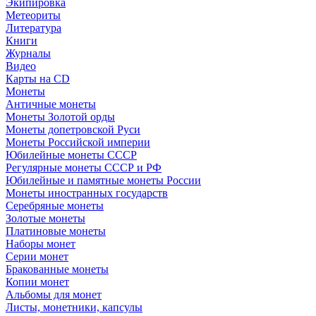
Экипировка
Метеориты
Литература
Книги
Журналы
Видео
Карты на CD
Монеты
Античные монеты
Монеты Золотой орды
Монеты допетровской Руси
Монеты Российской империи
Юбилейные монеты СССР
Регулярные монеты СССР и РФ
Юбилейные и памятные монеты России
Монеты иностранных государств
Серебряные монеты
Золотые монеты
Платиновые монеты
Наборы монет
Серии монет
Бракованные монеты
Копии монет
Альбомы для монет
Листы, монетники, капсулы