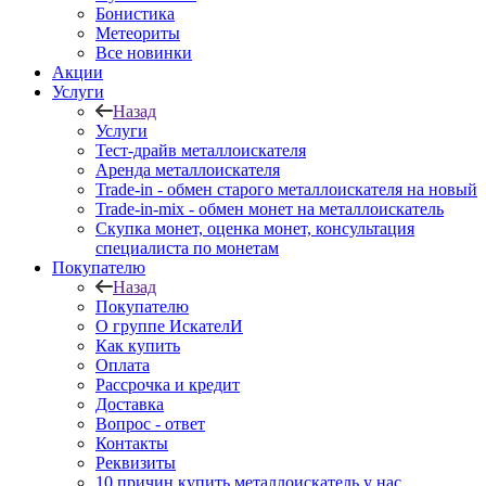
Бонистика
Метеориты
Все новинки
Акции
Услуги
Назад
Услуги
Тест-драйв металлоискателя
Аренда металлоискателя
Trade-in - обмен старого металлоискателя на новый
Trade-in-mix - обмен монет на металлоискатель
Скупка монет, оценка монет, консультация
специалиста по монетам
Покупателю
Назад
Покупателю
О группе ИскателИ
Как купить
Оплата
Рассрочка и кредит
Доставка
Вопрос - ответ
Контакты
Реквизиты
10 причин купить металлоискатель у нас