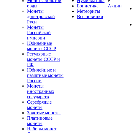
Монеты Золотой
Нумизматика
орды
Бонистика
Акции
Монеты
Метеориты
допетровской
Все новинки
Руси
Монеты
Российской
империи
Юбилейные
монеты СССР
Регулярные
монеты СССР и
РФ
Юбилейные и
памятные монеты
России
Монеты
иностранных
государств
Серебряные
монеты
Золотые монеты
Платиновые
монеты
Наборы монет