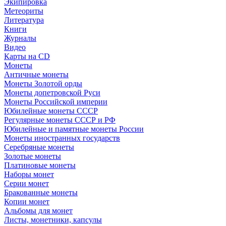
Экипировка
Метеориты
Литература
Книги
Журналы
Видео
Карты на CD
Монеты
Античные монеты
Монеты Золотой орды
Монеты допетровской Руси
Монеты Российской империи
Юбилейные монеты СССР
Регулярные монеты СССР и РФ
Юбилейные и памятные монеты России
Монеты иностранных государств
Серебряные монеты
Золотые монеты
Платиновые монеты
Наборы монет
Серии монет
Бракованные монеты
Копии монет
Альбомы для монет
Листы, монетники, капсулы