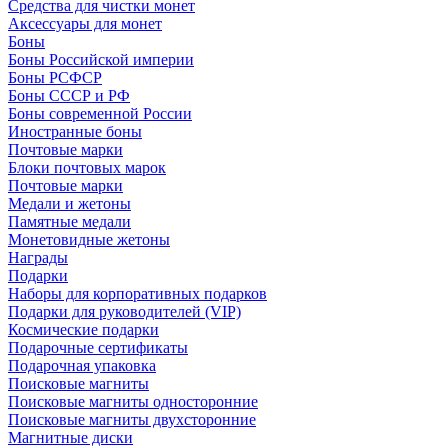
Средства для чистки монет
Аксессуары для монет
Боны
Боны Российской империи
Боны РСФСР
Боны СССР и РФ
Боны современной России
Иностранные боны
Почтовые марки
Блоки почтовых марок
Почтовые марки
Медали и жетоны
Памятные медали
Монетовидные жетоны
Награды
Подарки
Наборы для корпоративных подарков
Подарки для руководителей (VIP)
Космические подарки
Подарочные сертификаты
Подарочная упаковка
Поисковые магниты
Поисковые магниты односторонние
Поисковые магниты двухсторонние
Магнитные диски