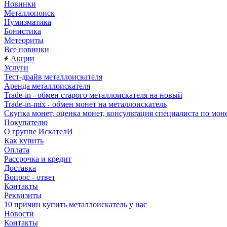
Новинки
Металлопоиск
Нумизматика
Бонистика
Метеориты
Все новинки
Акции
Услуги
Тест-драйв металлоискателя
Аренда металлоискателя
Trade-in - обмен старого металлоискателя на новый
Trade-in-mix - обмен монет на металлоискатель
Скупка монет, оценка монет, консультация специалиста по мон
Покупателю
О группе ИскателИ
Как купить
Оплата
Рассрочка и кредит
Доставка
Вопрос - ответ
Контакты
Реквизиты
10 причин купить металлоискатель у нас
Новости
Контакты