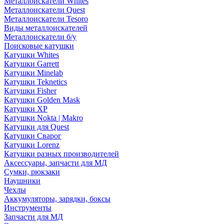
Металлоискатели Whites
Металлоискатели Quest
Металлоискатели Tesoro
Виды металлоискателей
Металлоискатели б/у
Поисковые катушки
Катушки Whites
Катушки Garrett
Катушки Minelab
Катушки Teknetics
Катушки Fisher
Катушки Golden Mask
Катушки XP
Катушки Nokta | Makro
Катушки для Quest
Катушки Сварог
Катушки Lorenz
Катушки разных производителей
Аксессуары, запчасти для МД
Сумки, рюкзаки
Наушники
Чехлы
Аккумуляторы, зарядки, боксы
Инструменты
Запчасти для МД