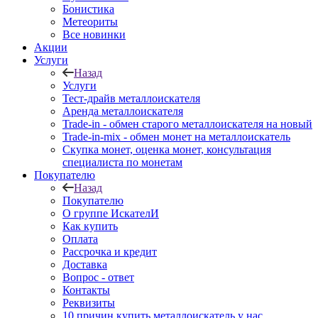
Бонистика
Метеориты
Все новинки
Акции
Услуги
Назад
Услуги
Тест-драйв металлоискателя
Аренда металлоискателя
Trade-in - обмен старого металлоискателя на новый
Trade-in-mix - обмен монет на металлоискатель
Скупка монет, оценка монет, консультация
специалиста по монетам
Покупателю
Назад
Покупателю
О группе ИскателИ
Как купить
Оплата
Рассрочка и кредит
Доставка
Вопрос - ответ
Контакты
Реквизиты
10 причин купить металлоискатель у нас