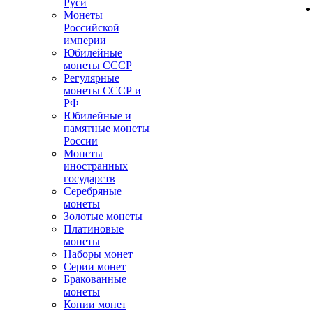
Руси
Монеты
Российской
империи
Юбилейные
монеты СССР
Регулярные
монеты СССР и
РФ
Юбилейные и
памятные монеты
России
Монеты
иностранных
государств
Серебряные
монеты
Золотые монеты
Платиновые
монеты
Наборы монет
Серии монет
Бракованные
монеты
Копии монет