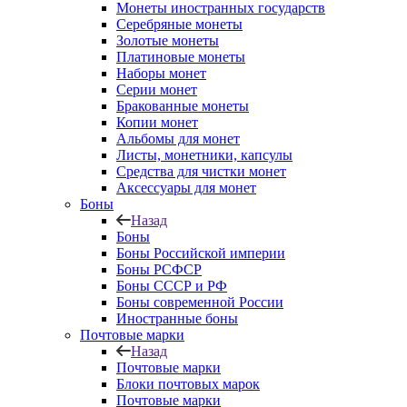
Монеты иностранных государств
Серебряные монеты
Золотые монеты
Платиновые монеты
Наборы монет
Серии монет
Бракованные монеты
Копии монет
Альбомы для монет
Листы, монетники, капсулы
Средства для чистки монет
Аксессуары для монет
Боны
Назад
Боны
Боны Российской империи
Боны РСФСР
Боны СССР и РФ
Боны современной России
Иностранные боны
Почтовые марки
Назад
Почтовые марки
Блоки почтовых марок
Почтовые марки