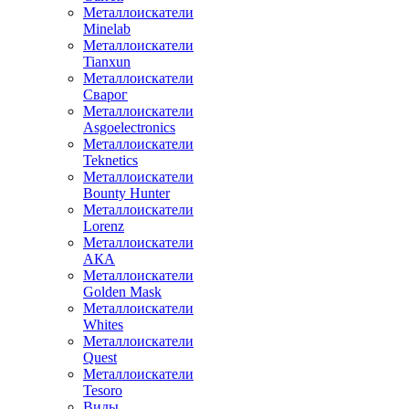
Металлоискатели
Minelab
Металлоискатели
Tianxun
Металлоискатели
Сварог
Металлоискатели
Asgoelectronics
Металлоискатели
Teknetics
Металлоискатели
Bounty Hunter
Металлоискатели
Lorenz
Металлоискатели
АКА
Металлоискатели
Golden Mask
Металлоискатели
Whites
Металлоискатели
Quest
Металлоискатели
Tesoro
Виды