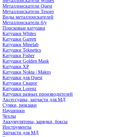
Металлоискатели Whites
Металлоискатели Quest
Металлоискатели Tesoro
Виды металлоискателей
Металлоискатели б/у
Поисковые катушки
Катушки Whites
Катушки Garrett
Катушки Minelab
Катушки Teknetics
Катушки Fisher
Катушки Golden Mask
Катушки XP
Катушки Nokta | Makro
Катушки для Quest
Катушки Сварог
Катушки Lorenz
Катушки разных производителей
Аксессуары, запчасти для МД
Сумки, рюкзаки
Наушники
Чехлы
Аккумуляторы, зарядки, боксы
Инструменты
Запчасти для МД