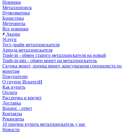
Новинки
Металлопоиск
Нумизматика
Бонистика
Метеориты
Все новинки
Акции
Услуги
Тест-драйв металлоискателя
Аренда металлоискателя
Trade-in - обмен старого металлоискателя на новый
Trade-in-mix - обмен монет на металлоискатель
Скупка монет, оценка монет, консультация специалиста по
монетам
Покупателю
О группе ИскателИ
Как купить
Оплата
Рассрочка и кредит
Доставка
Вопрос - ответ
Контакты
Реквизиты
10 причин купить металлоискатель у нас
Новости