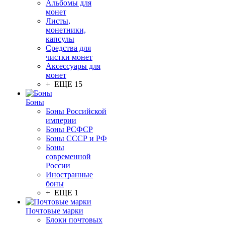
Альбомы для
монет
Листы,
монетники,
капсулы
Средства для
чистки монет
Аксессуары для
монет
+ ЕЩЕ 15
Боны
Боны Российской
империи
Боны РСФСР
Боны СССР и РФ
Боны
современной
России
Иностранные
боны
+ ЕЩЕ 1
Почтовые марки
Блоки почтовых