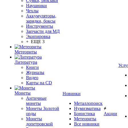
Сумки, рюкзаки
Наушники
Чехлы
Аккумуляторы,
зарядки, боксы
Инструменты
Запчасти для МД
Экипировка
+ ЕЩЕ 3
Метеориты
Литература
Услу
Книги
Журналы
Видео
Карты на CD
Монеты
Новинки
Античные
монеты
Металлопоиск
Монеты Золотой
Нумизматика
орды
Бонистика
Акции
Монеты
Метеориты
допетровской
Все новинки