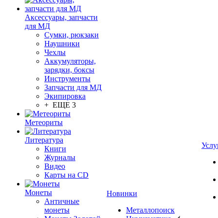
Аксессуары, запчасти
для МД
Сумки, рюкзаки
Наушники
Чехлы
Аккумуляторы,
зарядки, боксы
Инструменты
Запчасти для МД
Экипировка
+ ЕЩЕ 3
Метеориты
Литература
Услу
Книги
Журналы
Видео
Карты на CD
Монеты
Новинки
Античные
монеты
Металлопоиск