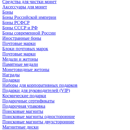
Средства для чистки монет
Аксессуары для монет
Боны
Боны Российской империи
Боны РСФСР
Боны СССР и РФ
Боны современной России
Иностранные боны
Почтовые марки
Блоки почтовых марок
Почтовые марки
Медали и жетоны
Памятные медали
Монетовидные жетоны
Награды
Подарки
Наборы для корпоративных подарков
Подарки для руководителей (VIP)
Космические подарки
Подарочные сертификаты
Подарочная упаковка
Поисковые магниты
Поисковые магниты односторонние
Поисковые магниты двухсторонние
Магнитные диски