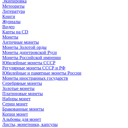
Экипировка
Метеориты
Литература
Книги
Журналы
Видео
Карты на CD
Монеты
Античные монеты
Монеты Золотой орды
Монеты допетровской Руси
Монеты Российской империи
Юбилейные монеты СССР
Регулярные монеты СССР и РФ
Юбилейные и памятные монеты России
Монеты иностранных государств
Серебряные монеты
Золотые монеты
Платиновые монеты
Наборы монет
Серии монет
Бракованные монеты
Копии монет
Альбомы для монет
Листы, монетники, капсулы