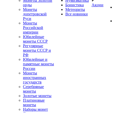
Монеты Золотой
Нумизматика
орды
Бонистика
Акции
Монеты
Метеориты
допетровской
Все новинки
Руси
Монеты
Российской
империи
Юбилейные
монеты СССР
Регулярные
монеты СССР и
РФ
Юбилейные и
памятные монеты
России
Монеты
иностранных
государств
Серебряные
монеты
Золотые монеты
Платиновые
монеты
Наборы монет