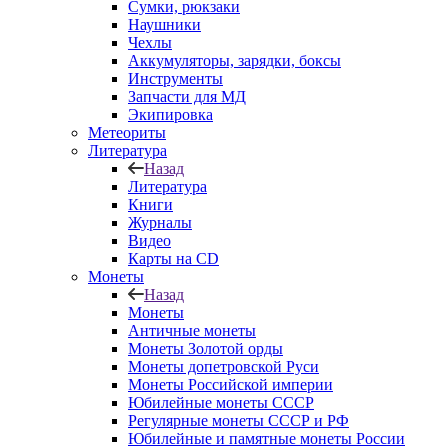
Сумки, рюкзаки
Наушники
Чехлы
Аккумуляторы, зарядки, боксы
Инструменты
Запчасти для МД
Экипировка
Метеориты
Литература
Назад
Литература
Книги
Журналы
Видео
Карты на CD
Монеты
Назад
Монеты
Античные монеты
Монеты Золотой орды
Монеты допетровской Руси
Монеты Российской империи
Юбилейные монеты СССР
Регулярные монеты СССР и РФ
Юбилейные и памятные монеты России