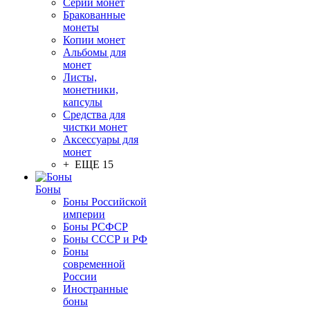
Серии монет
Бракованные
монеты
Копии монет
Альбомы для
монет
Листы,
монетники,
капсулы
Средства для
чистки монет
Аксессуары для
монет
+ ЕЩЕ 15
Боны
Боны Российской
империи
Боны РСФСР
Боны СССР и РФ
Боны
современной
России
Иностранные
боны