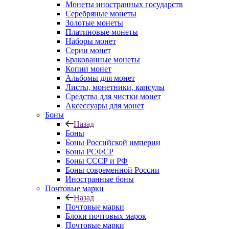
Монеты иностранных государств
Серебряные монеты
Золотые монеты
Платиновые монеты
Наборы монет
Серии монет
Бракованные монеты
Копии монет
Альбомы для монет
Листы, монетники, капсулы
Средства для чистки монет
Аксессуары для монет
Боны
Назад
Боны
Боны Российской империи
Боны РСФСР
Боны СССР и РФ
Боны современной России
Иностранные боны
Почтовые марки
Назад
Почтовые марки
Блоки почтовых марок
Почтовые марки