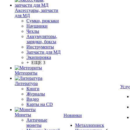
Аксессуары, запчасти
для МД
Сумки, рюкзаки
Наушники
Чехлы
Аккумуляторы,
зарядки, боксы
Инструменты
Запчасти для МД
Экипировка
+ ЕЩЕ 3
Метеориты
Литература
Услу
Книги
Журналы
Видео
Карты на CD
Монеты
Новинки
Античные
монеты
Металлопоиск