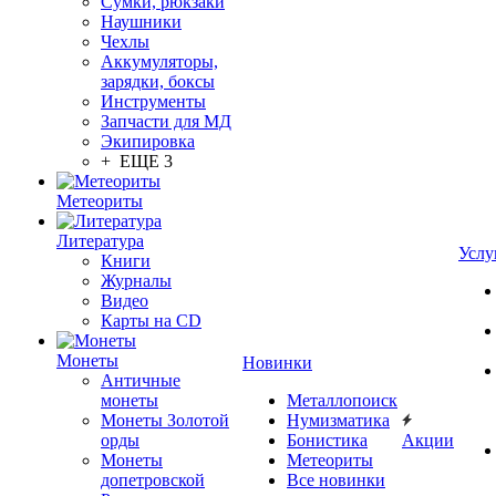
Сумки, рюкзаки
Наушники
Чехлы
Аккумуляторы,
зарядки, боксы
Инструменты
Запчасти для МД
Экипировка
+ ЕЩЕ 3
Метеориты
Литература
Услу
Книги
Журналы
Видео
Карты на CD
Монеты
Новинки
Античные
монеты
Металлопоиск
Монеты Золотой
Нумизматика
орды
Бонистика
Акции
Монеты
Метеориты
допетровской
Все новинки