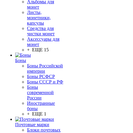
Альбомы для
монет
Листы,
монетники,
капсулы
Средства для
чистки монет
Аксессуары для
монет
+ ЕЩЕ 15
Боны
Боны Российской
империи
Боны РСФСР
Боны СССР и РФ
Боны
современной
России
Иностранные
боны
+ ЕЩЕ 1
Почтовые марки
Блоки почтовых