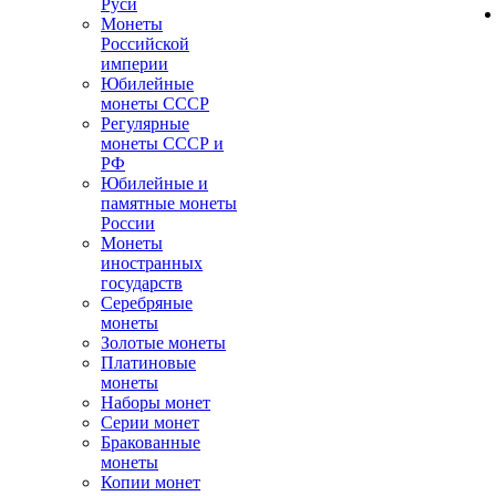
Руси
Монеты
Российской
империи
Юбилейные
монеты СССР
Регулярные
монеты СССР и
РФ
Юбилейные и
памятные монеты
России
Монеты
иностранных
государств
Серебряные
монеты
Золотые монеты
Платиновые
монеты
Наборы монет
Серии монет
Бракованные
монеты
Копии монет