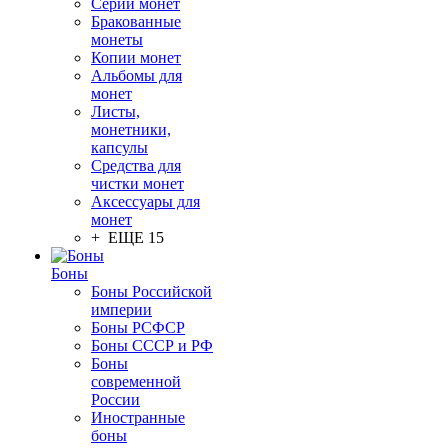
Серии монет
Бракованные
монеты
Копии монет
Альбомы для
монет
Листы,
монетники,
капсулы
Средства для
чистки монет
Аксессуары для
монет
+ ЕЩЕ 15
Боны
Боны Российской
империи
Боны РСФСР
Боны СССР и РФ
Боны
современной
России
Иностранные
боны