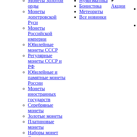
Монеты Золотой
Нумизматика
орды
Бонистика
Акции
Монеты
Метеориты
допетровской
Все новинки
Руси
Монеты
Российской
империи
Юбилейные
монеты СССР
Регулярные
монеты СССР и
РФ
Юбилейные и
памятные монеты
России
Монеты
иностранных
государств
Серебряные
монеты
Золотые монеты
Платиновые
монеты
Наборы монет