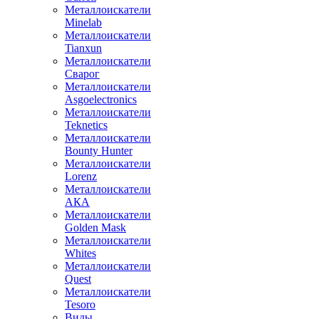
Металлоискатели
Minelab
Металлоискатели
Tianxun
Металлоискатели
Сварог
Металлоискатели
Asgoelectronics
Металлоискатели
Teknetics
Металлоискатели
Bounty Hunter
Металлоискатели
Lorenz
Металлоискатели
АКА
Металлоискатели
Golden Mask
Металлоискатели
Whites
Металлоискатели
Quest
Металлоискатели
Tesoro
Виды