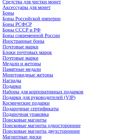
Средства для чистки монет
Аксессуары для монет
Боны
Боны Российской империи
Боны РСФСР
Боны СССР и РФ
Боны современной России
Иностранные боны
Почтовые марки
Блоки почтовых марок
Почтовые марки
Медали и жетоны
Памятные медали
Монетовидные жетоны
Награды
Подарки
Наборы для корпоративных подарков
Подарки для руководителей (VIP)
Космические подарки
Подарочные сертификаты
Подарочная упаковка
Поисковые магниты
Поисковые магниты односторонние
Поисковые магниты двухсторонние
Магнитные диски