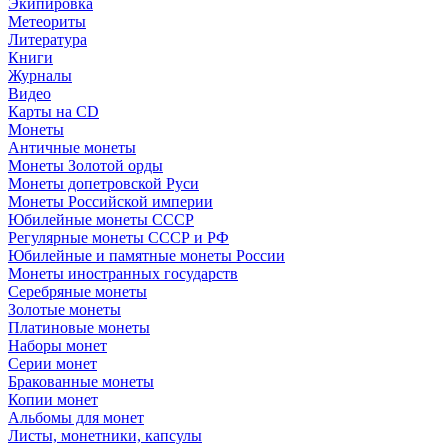
Экипировка
Метеориты
Литература
Книги
Журналы
Видео
Карты на CD
Монеты
Античные монеты
Монеты Золотой орды
Монеты допетровской Руси
Монеты Российской империи
Юбилейные монеты СССР
Регулярные монеты СССР и РФ
Юбилейные и памятные монеты России
Монеты иностранных государств
Серебряные монеты
Золотые монеты
Платиновые монеты
Наборы монет
Серии монет
Бракованные монеты
Копии монет
Альбомы для монет
Листы, монетники, капсулы