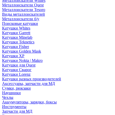
Металлоискатели Whites
Металлоискатели Quest
Металлоискатели Tesoro
Виды металлоискателей
Металлоискатели б/у
Поисковые катушки
Катушки Whites
Катушки Garrett
Катушки Minelab
Катушки Teknetics
Катушки Fisher
Катушки Golden Mask
Катушки XP
Катушки Nokta | Makro
Катушки для Quest
Катушки Сварог
Катушки Lorenz
Катушки разных производителей
Аксессуары, запчасти для МД
Сумки, рюкзаки
Наушники
Чехлы
Аккумуляторы, зарядки, боксы
Инструменты
Запчасти для МД