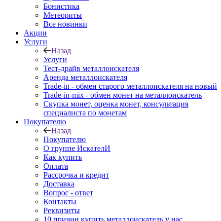
Бонистика
Метеориты
Все новинки
Акции
Услуги
Назад
Услуги
Тест-драйв металлоискателя
Аренда металлоискателя
Trade-in - обмен старого металлоискателя на новый
Trade-in-mix - обмен монет на металлоискатель
Скупка монет, оценка монет, консультация
специалиста по монетам
Покупателю
Назад
Покупателю
О группе ИскателИ
Как купить
Оплата
Рассрочка и кредит
Доставка
Вопрос - ответ
Контакты
Реквизиты
10 причин купить металлоискатель у нас