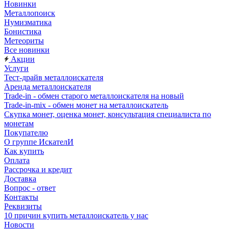
Новинки
Металлопоиск
Нумизматика
Бонистика
Метеориты
Все новинки
Акции
Услуги
Тест-драйв металлоискателя
Аренда металлоискателя
Trade-in - обмен старого металлоискателя на новый
Trade-in-mix - обмен монет на металлоискатель
Скупка монет, оценка монет, консультация специалиста по
монетам
Покупателю
О группе ИскателИ
Как купить
Оплата
Рассрочка и кредит
Доставка
Вопрос - ответ
Контакты
Реквизиты
10 причин купить металлоискатель у нас
Новости