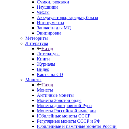
Сумки, рюкзаки
Наушники
Чехлы
Аккумуляторы, зарядки, боксы
Инструменты
Запчасти для МД
Экипировка
Метеориты
Литература
Назад
Литература
Книги
Журналы
Видео
Карты на CD
Монеты
Назад
Монеты
Античные монеты
Монеты Золотой орды
Монеты допетровской Руси
Монеты Российской империи
Юбилейные монеты СССР
Регулярные монеты СССР и РФ
Юбилейные и памятные монеты России