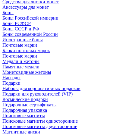
Средства для чистки монет
Аксессуары для монет
Боны
Боны Российской империи
Боны РСФСР
Боны СССР и РФ
Боны современной России
Иностранные боны
Почтовые марки
Блоки почтовых марок
Почтовые марки
Медали и жетоны
Памятные медали
Монетовидные жетоны
Награды
Подарки
Наборы для корпоративных подарков
Подарки для руководителей (VIP)
Космические подарки
Подарочные сертификаты
Подарочная упаковка
Поисковые магниты
Поисковые магниты односторонние
Поисковые магниты двухсторонние
Магнитные диски