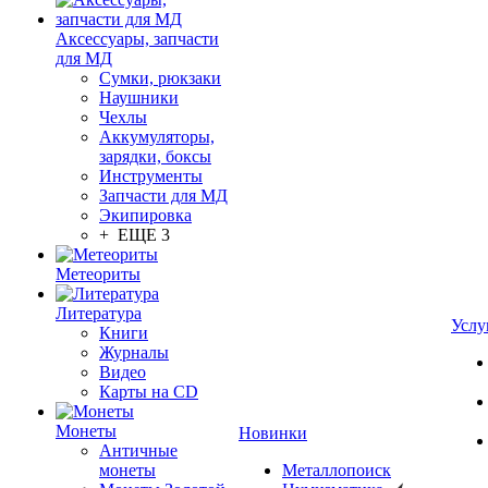
Аксессуары, запчасти
для МД
Сумки, рюкзаки
Наушники
Чехлы
Аккумуляторы,
зарядки, боксы
Инструменты
Запчасти для МД
Экипировка
+ ЕЩЕ 3
Метеориты
Литература
Услу
Книги
Журналы
Видео
Карты на CD
Монеты
Новинки
Античные
монеты
Металлопоиск