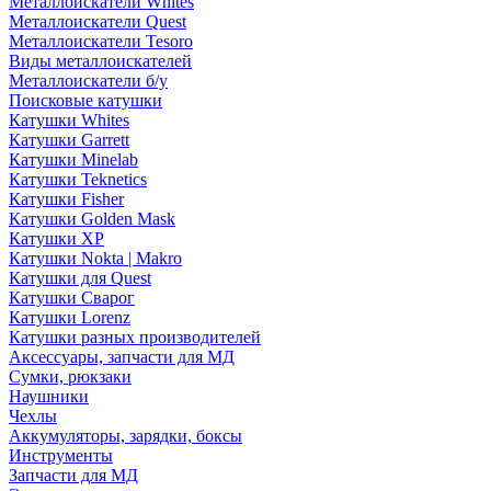
Металлоискатели Whites
Металлоискатели Quest
Металлоискатели Tesoro
Виды металлоискателей
Металлоискатели б/у
Поисковые катушки
Катушки Whites
Катушки Garrett
Катушки Minelab
Катушки Teknetics
Катушки Fisher
Катушки Golden Mask
Катушки XP
Катушки Nokta | Makro
Катушки для Quest
Катушки Сварог
Катушки Lorenz
Катушки разных производителей
Аксессуары, запчасти для МД
Сумки, рюкзаки
Наушники
Чехлы
Аккумуляторы, зарядки, боксы
Инструменты
Запчасти для МД