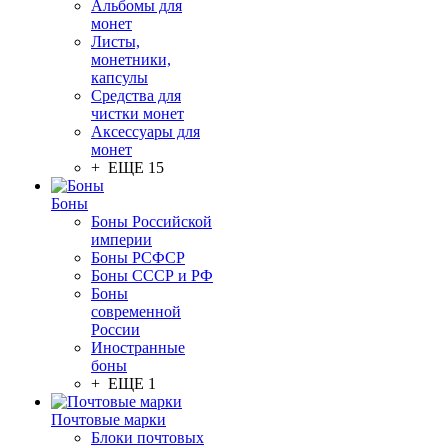
Альбомы для
монет
Листы,
монетники,
капсулы
Средства для
чистки монет
Аксессуары для
монет
+ ЕЩЕ 15
Боны
Боны Российской
империи
Боны РСФСР
Боны СССР и РФ
Боны
современной
России
Иностранные
боны
+ ЕЩЕ 1
Почтовые марки
Блоки почтовых