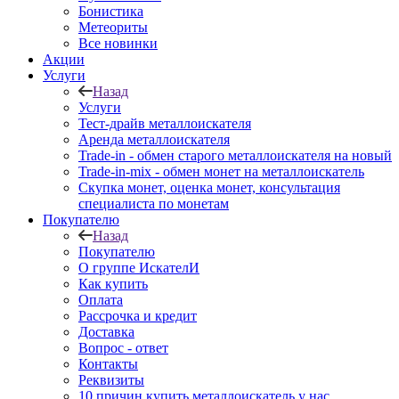
Бонистика
Метеориты
Все новинки
Акции
Услуги
Назад
Услуги
Тест-драйв металлоискателя
Аренда металлоискателя
Trade-in - обмен старого металлоискателя на новый
Trade-in-mix - обмен монет на металлоискатель
Скупка монет, оценка монет, консультация
специалиста по монетам
Покупателю
Назад
Покупателю
О группе ИскателИ
Как купить
Оплата
Рассрочка и кредит
Доставка
Вопрос - ответ
Контакты
Реквизиты
10 причин купить металлоискатель у нас