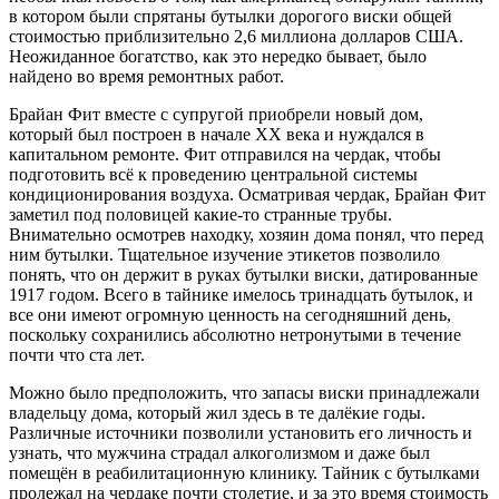
в котором были спрятаны бутылки дорогого виски общей
стоимостью приблизительно 2,6 миллиона долларов США.
Неожиданное богатство, как это нередко бывает, было
найдено во время ремонтных работ.
Брайан Фит вместе с супругой приобрели новый дом,
который был построен в начале XX века и нуждался в
капитальном ремонте. Фит отправился на чердак, чтобы
подготовить всё к проведению центральной системы
кондиционирования воздуха. Осматривая чердак, Брайан Фит
заметил под половицей какие-то странные трубы.
Внимательно осмотрев находку, хозяин дома понял, что перед
ним бутылки. Тщательное изучение этикетов позволило
понять, что он держит в руках бутылки виски, датированные
1917 годом. Всего в тайнике имелось тринадцать бутылок, и
все они имеют огромную ценность на сегодняшний день,
поскольку сохранились абсолютно нетронутыми в течение
почти что ста лет.
Можно было предположить, что запасы виски принадлежали
владельцу дома, который жил здесь в те далёкие годы.
Различные источники позволили установить его личность и
узнать, что мужчина страдал алкоголизмом и даже был
помещён в реабилитационную клинику. Тайник с бутылками
пролежал на чердаке почти столетие, и за это время стоимость