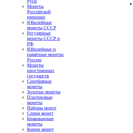
Руси
Монеты
Российской
империи
Юбилейные
монеты СССР
Регулярные
монеты СССР и
РФ
Юбилейные и
памятные монеты
России
Монеты
иностранных
государств
Серебряные
монеты
Золотые монеты
Платиновые
монеты
Наборы монет
Серии монет
Бракованные
монеты
Копии монет