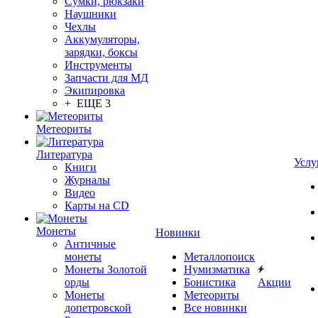
Сумки, рюкзаки
Наушники
Чехлы
Аккумуляторы,
зарядки, боксы
Инструменты
Запчасти для МД
Экипировка
+ ЕЩЕ 3
Метеориты
Литература
Услу
Книги
Журналы
Видео
Карты на CD
Монеты
Новинки
Античные
монеты
Металлопоиск
Монеты Золотой
Нумизматика
орды
Бонистика
Акции
Монеты
Метеориты
допетровской
Все новинки