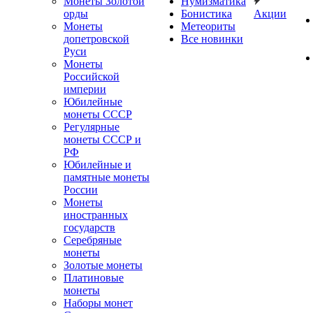
Монеты Золотой
Нумизматика
орды
Бонистика
Акции
Монеты
Метеориты
допетровской
Все новинки
Руси
Монеты
Российской
империи
Юбилейные
монеты СССР
Регулярные
монеты СССР и
РФ
Юбилейные и
памятные монеты
России
Монеты
иностранных
государств
Серебряные
монеты
Золотые монеты
Платиновые
монеты
Наборы монет