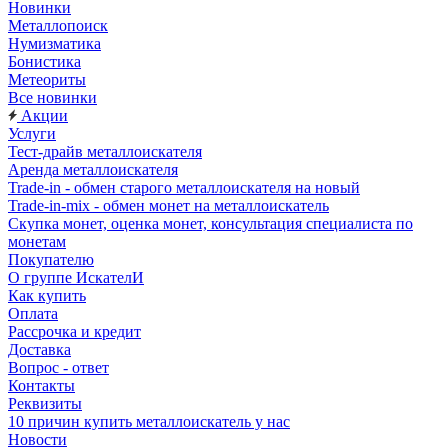
Новинки
Металлопоиск
Нумизматика
Бонистика
Метеориты
Все новинки
Акции
Услуги
Тест-драйв металлоискателя
Аренда металлоискателя
Trade-in - обмен старого металлоискателя на новый
Trade-in-mix - обмен монет на металлоискатель
Скупка монет, оценка монет, консультация специалиста по
монетам
Покупателю
О группе ИскателИ
Как купить
Оплата
Рассрочка и кредит
Доставка
Вопрос - ответ
Контакты
Реквизиты
10 причин купить металлоискатель у нас
Новости