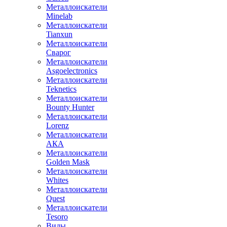
Металлоискатели
Minelab
Металлоискатели
Tianxun
Металлоискатели
Сварог
Металлоискатели
Asgoelectronics
Металлоискатели
Teknetics
Металлоискатели
Bounty Hunter
Металлоискатели
Lorenz
Металлоискатели
АКА
Металлоискатели
Golden Mask
Металлоискатели
Whites
Металлоискатели
Quest
Металлоискатели
Tesoro
Виды