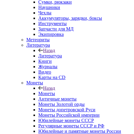
Сумки, рюкзаки
Наушники
Чехлы
Аккумуляторы, зарядки, боксы
Инструменты
Запчасти для МД
Экипировка
Метеориты
Литература
Назад
Литература
Книги
Журналы
Видео
Карты на CD
Монеты
Назад
Монеты
Античные монеты
Монеты Золотой орды
Монеты допетровской Руси
Монеты Российской империи
Юбилейные монеты СССР
Регулярные монеты СССР и РФ
Юбилейные и памятные монеты России