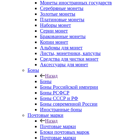
Монеты иностранных государств
Серебряные монеты
Золотые монеты
Платиновые монеты
Наборы монет
Серии монет
Бракованные монеты
Копии монет
Альбомы для монет
Листы, монетники, капсулы
Средства для чистки монет
Аксессуары для монет
Боны
Назад
Боны
Боны Российской империи
Боны РСФСР
Боны СССР и РФ
Боны современной России
Иностранные боны
Почтовые марки
Назад
Почтовые марки
Блоки почтовых марок
Почтовые марки