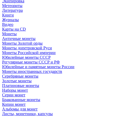
Экипировка
Метеориты
Литература
Книги
Журналы
Видео
Карты на CD
Монеты
Античные монеты
Монеты Золотой орды
Монеты допетровской Руси
Монеты Российской империи
Юбилейные монеты СССР
Регулярные монеты СССР и РФ
Юбилейные и памятные монеты России
Монеты иностранных государств
Серебряные монеты
Золотые монеты
Платиновые монеты
Наборы монет
Серии монет
Бракованные монеты
Копии монет
Альбомы для монет
Листы, монетники, капсулы