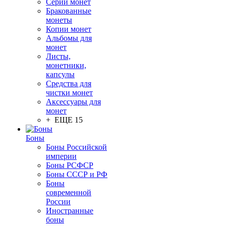
Серии монет
Бракованные
монеты
Копии монет
Альбомы для
монет
Листы,
монетники,
капсулы
Средства для
чистки монет
Аксессуары для
монет
+ ЕЩЕ 15
Боны
Боны Российской
империи
Боны РСФСР
Боны СССР и РФ
Боны
современной
России
Иностранные
боны