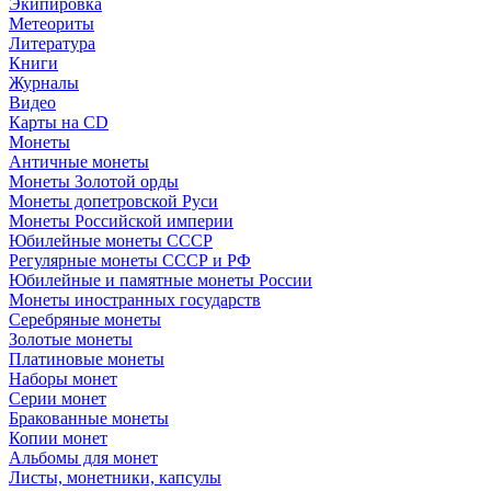
Экипировка
Метеориты
Литература
Книги
Журналы
Видео
Карты на CD
Монеты
Античные монеты
Монеты Золотой орды
Монеты допетровской Руси
Монеты Российской империи
Юбилейные монеты СССР
Регулярные монеты СССР и РФ
Юбилейные и памятные монеты России
Монеты иностранных государств
Серебряные монеты
Золотые монеты
Платиновые монеты
Наборы монет
Серии монет
Бракованные монеты
Копии монет
Альбомы для монет
Листы, монетники, капсулы