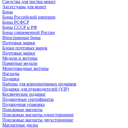
Средства для чистки монет
Аксессуары для монет
Боны
Боны Российской империи
Боны РСФСР
Боны СССР и РФ
Боны современной России
Иностранные боны
Почтовые марки
Блоки почтовых марок
Почтовые марки
Медали и жетоны
Памятные медали
Монетовидные жетоны
Награды
Подарки
Наборы для корпоративных подарков
Подарки для руководителей (VIP)
Космические подарки
Подарочные сертификаты
Подарочная упаковка
Поисковые магниты
Поисковые магниты односторонние
Поисковые магниты двухсторонние
Магнитные диски