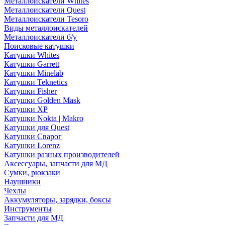
Металлоискатели Whites
Металлоискатели Quest
Металлоискатели Tesoro
Виды металлоискателей
Металлоискатели б/у
Поисковые катушки
Катушки Whites
Катушки Garrett
Катушки Minelab
Катушки Teknetics
Катушки Fisher
Катушки Golden Mask
Катушки XP
Катушки Nokta | Makro
Катушки для Quest
Катушки Сварог
Катушки Lorenz
Катушки разных производителей
Аксессуары, запчасти для МД
Сумки, рюкзаки
Наушники
Чехлы
Аккумуляторы, зарядки, боксы
Инструменты
Запчасти для МД