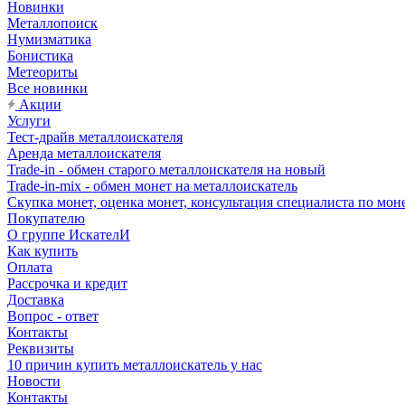
Новинки
Металлопоиск
Нумизматика
Бонистика
Метеориты
Все новинки
Акции
Услуги
Тест-драйв металлоискателя
Аренда металлоискателя
Trade-in - обмен старого металлоискателя на новый
Trade-in-mix - обмен монет на металлоискатель
Скупка монет, оценка монет, консультация специалиста по мон
Покупателю
О группе ИскателИ
Как купить
Оплата
Рассрочка и кредит
Доставка
Вопрос - ответ
Контакты
Реквизиты
10 причин купить металлоискатель у нас
Новости
Контакты