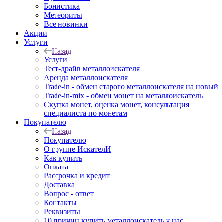
Бонистика
Метеориты
Все новинки
Акции
Услуги
Назад
Услуги
Тест-драйв металлоискателя
Аренда металлоискателя
Trade-in - обмен старого металлоискателя на новый
Trade-in-mix - обмен монет на металлоискатель
Скупка монет, оценка монет, консультация
специалиста по монетам
Покупателю
Назад
Покупателю
О группе ИскателИ
Как купить
Оплата
Рассрочка и кредит
Доставка
Вопрос - ответ
Контакты
Реквизиты
10 причин купить металлоискатель у нас