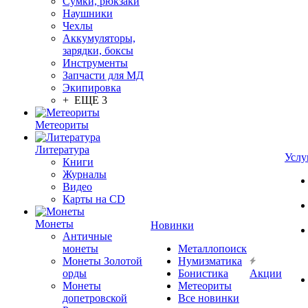
Сумки, рюкзаки
Наушники
Чехлы
Аккумуляторы,
зарядки, боксы
Инструменты
Запчасти для МД
Экипировка
+ ЕЩЕ 3
Метеориты
Литература
Услу
Книги
Журналы
Видео
Карты на CD
Монеты
Новинки
Античные
монеты
Металлопоиск
Монеты Золотой
Нумизматика
орды
Бонистика
Акции
Монеты
Метеориты
допетровской
Все новинки