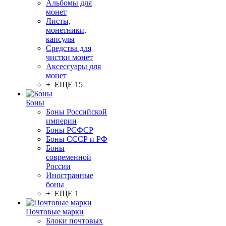
Альбомы для
монет
Листы,
монетники,
капсулы
Средства для
чистки монет
Аксессуары для
монет
+ ЕЩЕ 15
Боны
Боны Российской
империи
Боны РСФСР
Боны СССР и РФ
Боны
современной
России
Иностранные
боны
+ ЕЩЕ 1
Почтовые марки
Блоки почтовых