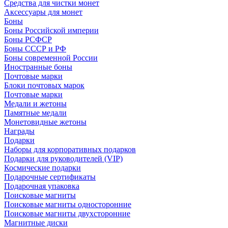
Средства для чистки монет
Аксессуары для монет
Боны
Боны Российской империи
Боны РСФСР
Боны СССР и РФ
Боны современной России
Иностранные боны
Почтовые марки
Блоки почтовых марок
Почтовые марки
Медали и жетоны
Памятные медали
Монетовидные жетоны
Награды
Подарки
Наборы для корпоративных подарков
Подарки для руководителей (VIP)
Космические подарки
Подарочные сертификаты
Подарочная упаковка
Поисковые магниты
Поисковые магниты односторонние
Поисковые магниты двухсторонние
Магнитные диски