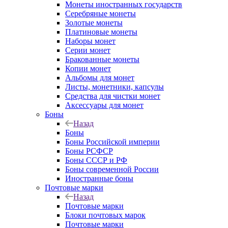
Монеты иностранных государств
Серебряные монеты
Золотые монеты
Платиновые монеты
Наборы монет
Серии монет
Бракованные монеты
Копии монет
Альбомы для монет
Листы, монетники, капсулы
Средства для чистки монет
Аксессуары для монет
Боны
Назад
Боны
Боны Российской империи
Боны РСФСР
Боны СССР и РФ
Боны современной России
Иностранные боны
Почтовые марки
Назад
Почтовые марки
Блоки почтовых марок
Почтовые марки