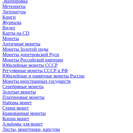
Экипировка
Метеориты
Литература
Книги
Журналы
Видео
Карты на CD
Монеты
Античные монеты
Монеты Золотой орды
Монеты допетровской Руси
Монеты Российской империи
Юбилейные монеты СССР
Регулярные монеты СССР и РФ
Юбилейные и памятные монеты России
Монеты иностранных государств
Серебряные монеты
Золотые монеты
Платиновые монеты
Наборы монет
Серии монет
Бракованные монеты
Копии монет
Альбомы для монет
Листы, монетники, капсулы