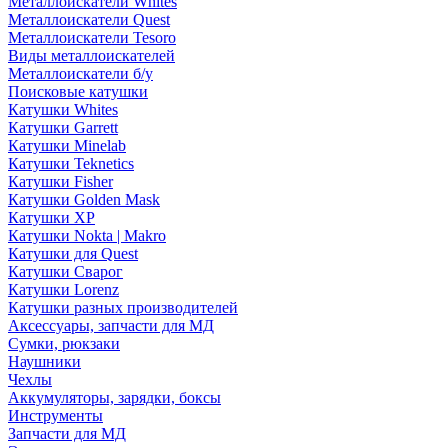
Металлоискатели Whites
Металлоискатели Quest
Металлоискатели Tesoro
Виды металлоискателей
Металлоискатели б/у
Поисковые катушки
Катушки Whites
Катушки Garrett
Катушки Minelab
Катушки Teknetics
Катушки Fisher
Катушки Golden Mask
Катушки XP
Катушки Nokta | Makro
Катушки для Quest
Катушки Сварог
Катушки Lorenz
Катушки разных производителей
Аксессуары, запчасти для МД
Сумки, рюкзаки
Наушники
Чехлы
Аккумуляторы, зарядки, боксы
Инструменты
Запчасти для МД