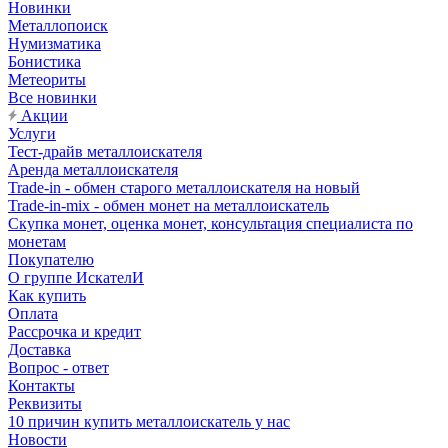
Новинки
Металлопоиск
Нумизматика
Бонистика
Метеориты
Все новинки
Акции
Услуги
Тест-драйв металлоискателя
Аренда металлоискателя
Trade-in - обмен старого металлоискателя на новый
Trade-in-mix - обмен монет на металлоискатель
Скупка монет, оценка монет, консультация специалиста по
монетам
Покупателю
О группе ИскателИ
Как купить
Оплата
Рассрочка и кредит
Доставка
Вопрос - ответ
Контакты
Реквизиты
10 причин купить металлоискатель у нас
Новости