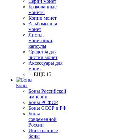
Серии монет
Бракованные
монеты
Копии монет
Альбомы для
монет
Листы,
монетники,
капсулы
Средства для
чистки монет
Аксессуары для
монет
+ ЕЩЕ 15
Боны
Боны Российской
империи
Боны РСФСР
Боны СССР и РФ
Боны
современной
России
Иностранные
боны