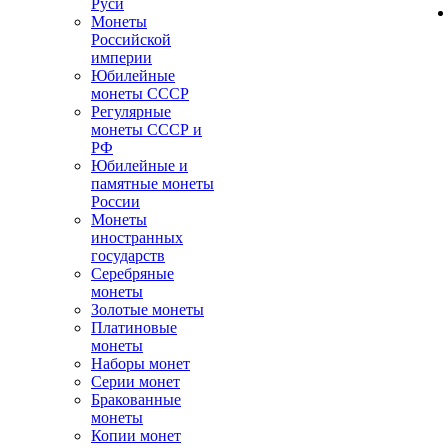
Руси
Монеты
Российской
империи
Юбилейные
монеты СССР
Регулярные
монеты СССР и
РФ
Юбилейные и
памятные монеты
России
Монеты
иностранных
государств
Серебряные
монеты
Золотые монеты
Платиновые
монеты
Наборы монет
Серии монет
Бракованные
монеты
Копии монет