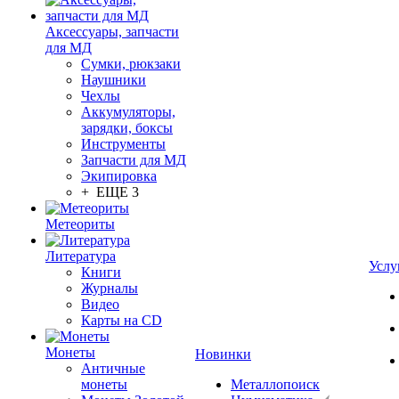
Аксессуары, запчасти
для МД
Сумки, рюкзаки
Наушники
Чехлы
Аккумуляторы,
зарядки, боксы
Инструменты
Запчасти для МД
Экипировка
+ ЕЩЕ 3
Метеориты
Литература
Услу
Книги
Журналы
Видео
Карты на CD
Монеты
Новинки
Античные
монеты
Металлопоиск