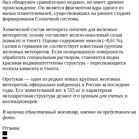
был обнаружен сравнительно недавно, но имеет древнее
происхождение. Он является фрагментом ядра одного из
малых планетезималей, существовавших на ранних стадиях
формирования Солнечной системы.
‎Химический состав метеорита типичен для железных
метеоритов: основу составляет железо-никелевый сплав
(камасит и тэнит). Однако содержание никеля (~8,61 %),
галлия и германия не соответствует известным группам
железных метеоритов. Если полированную поверхность
обработать специальным раствором, становится видна
красивая видманштеттенова структура – пересекающиеся
полосы камасита и тэнита.
‎Оротукан — один из редких новых крупных железных
метеоритов, официально найденных в России за последние
годы. Его значительный вес в 555 кг и характерная
октаэдритовая структура делают его ценным для ученых и
коллекционеров.
В наличии единственный экземпляр, именно он представлен на
фото.
Отзывы