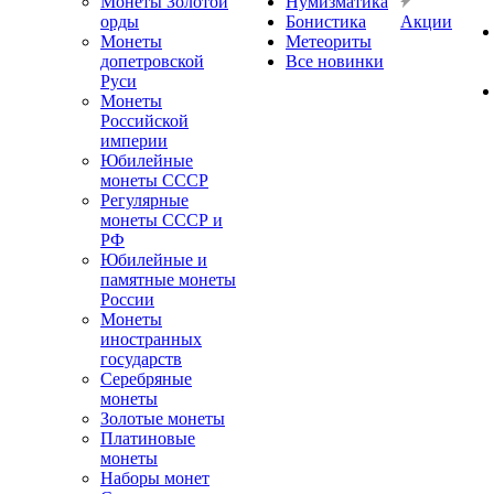
Монеты Золотой
Нумизматика
орды
Бонистика
Акции
Монеты
Метеориты
допетровской
Все новинки
Руси
Монеты
Российской
империи
Юбилейные
монеты СССР
Регулярные
монеты СССР и
РФ
Юбилейные и
памятные монеты
России
Монеты
иностранных
государств
Серебряные
монеты
Золотые монеты
Платиновые
монеты
Наборы монет