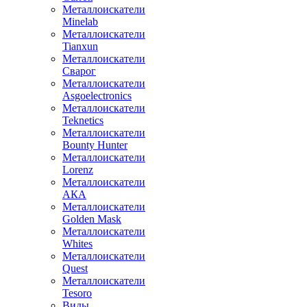
Металлоискатели
Minelab
Металлоискатели
Tianxun
Металлоискатели
Сварог
Металлоискатели
Asgoelectronics
Металлоискатели
Teknetics
Металлоискатели
Bounty Hunter
Металлоискатели
Lorenz
Металлоискатели
АКА
Металлоискатели
Golden Mask
Металлоискатели
Whites
Металлоискатели
Quest
Металлоискатели
Tesoro
Виды