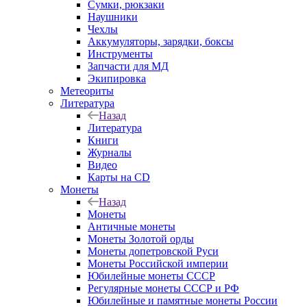
Сумки, рюкзаки
Наушники
Чехлы
Аккумуляторы, зарядки, боксы
Инструменты
Запчасти для МД
Экипировка
Метеориты
Литература
Назад
Литература
Книги
Журналы
Видео
Карты на CD
Монеты
Назад
Монеты
Античные монеты
Монеты Золотой орды
Монеты допетровской Руси
Монеты Российской империи
Юбилейные монеты СССР
Регулярные монеты СССР и РФ
Юбилейные и памятные монеты России