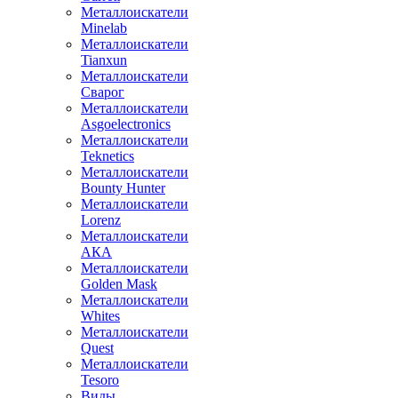
Металлоискатели
Minelab
Металлоискатели
Tianxun
Металлоискатели
Сварог
Металлоискатели
Asgoelectronics
Металлоискатели
Teknetics
Металлоискатели
Bounty Hunter
Металлоискатели
Lorenz
Металлоискатели
АКА
Металлоискатели
Golden Mask
Металлоискатели
Whites
Металлоискатели
Quest
Металлоискатели
Tesoro
Виды