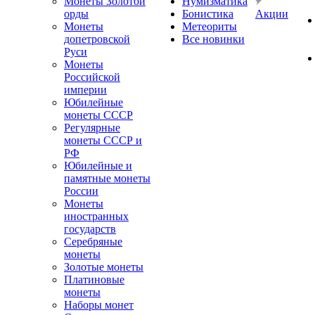
Монеты Золотой
Нумизматика
орды
Бонистика
Акции
Монеты
Метеориты
допетровской
Все новинки
Руси
Монеты
Российской
империи
Юбилейные
монеты СССР
Регулярные
монеты СССР и
РФ
Юбилейные и
памятные монеты
России
Монеты
иностранных
государств
Серебряные
монеты
Золотые монеты
Платиновые
монеты
Наборы монет