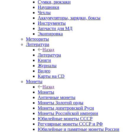
Сумки, рюкзаки
Наушники
Чехлы
Аккумуляторы, зарядки, боксы
Инструменты
Запчасти для МД
Экипировка
Метеориты
Литература
Назад
Литература
Книги
Журналы
Видео
Карты на CD
Монеты
Назад
Монеты
Античные монеты
Монеты Золотой орды
Монеты допетровской Руси
Монеты Российской империи
Юбилейные монеты СССР
Регулярные монеты СССР и РФ
Юбилейные и памятные монеты России