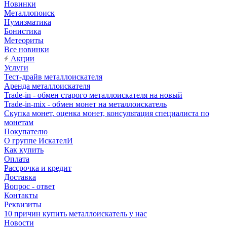
Новинки
Металлопоиск
Нумизматика
Бонистика
Метеориты
Все новинки
Акции
Услуги
Тест-драйв металлоискателя
Аренда металлоискателя
Trade-in - обмен старого металлоискателя на новый
Trade-in-mix - обмен монет на металлоискатель
Скупка монет, оценка монет, консультация специалиста по
монетам
Покупателю
О группе ИскателИ
Как купить
Оплата
Рассрочка и кредит
Доставка
Вопрос - ответ
Контакты
Реквизиты
10 причин купить металлоискатель у нас
Новости