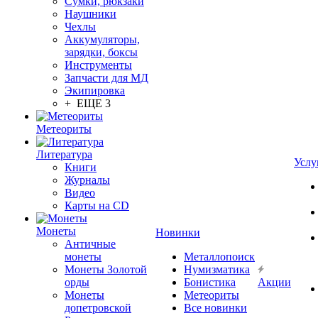
Сумки, рюкзаки
Наушники
Чехлы
Аккумуляторы,
зарядки, боксы
Инструменты
Запчасти для МД
Экипировка
+ ЕЩЕ 3
Метеориты
Литература
Услу
Книги
Журналы
Видео
Карты на CD
Монеты
Новинки
Античные
монеты
Металлопоиск
Монеты Золотой
Нумизматика
орды
Бонистика
Акции
Монеты
Метеориты
допетровской
Все новинки