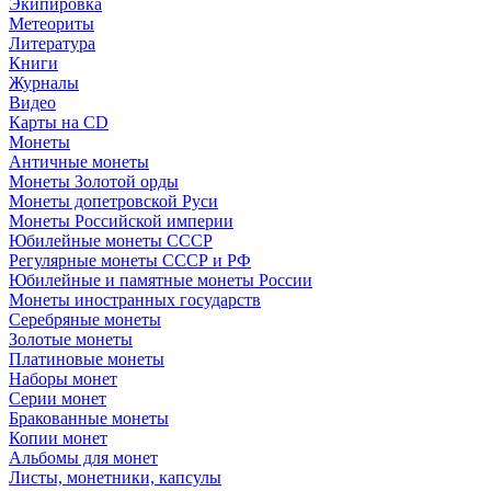
Экипировка
Метеориты
Литература
Книги
Журналы
Видео
Карты на CD
Монеты
Античные монеты
Монеты Золотой орды
Монеты допетровской Руси
Монеты Российской империи
Юбилейные монеты СССР
Регулярные монеты СССР и РФ
Юбилейные и памятные монеты России
Монеты иностранных государств
Серебряные монеты
Золотые монеты
Платиновые монеты
Наборы монет
Серии монет
Бракованные монеты
Копии монет
Альбомы для монет
Листы, монетники, капсулы