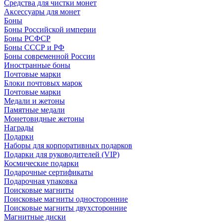
Средства для чистки монет
Аксессуары для монет
Боны
Боны Российской империи
Боны РСФСР
Боны СССР и РФ
Боны современной России
Иностранные боны
Почтовые марки
Блоки почтовых марок
Почтовые марки
Медали и жетоны
Памятные медали
Монетовидные жетоны
Награды
Подарки
Наборы для корпоративных подарков
Подарки для руководителей (VIP)
Космические подарки
Подарочные сертификаты
Подарочная упаковка
Поисковые магниты
Поисковые магниты односторонние
Поисковые магниты двухсторонние
Магнитные диски