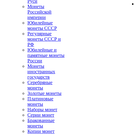
Руси
Монеты
Российской
империи
Юбилейные
монеты СССР
Регулярные
монеты СССР и
РФ
Юбилейные и
памятные монеты
России
Монеты
иностранных
государств
Серебряные
монеты
Золотые монеты
Платиновые
монеты
Наборы монет
Серии монет
Бракованные
монеты
Копии монет