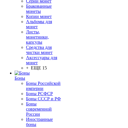
Серии монет
Бракованные
монеты
Копии монет
Альбомы для
монет
Листы,
монетники,
капсулы
Средства для
чистки монет
Аксессуары для
монет
+ ЕЩЕ 15
Боны
Боны Российской
империи
Боны РСФСР
Боны СССР и РФ
Боны
современной
России
Иностранные
боны