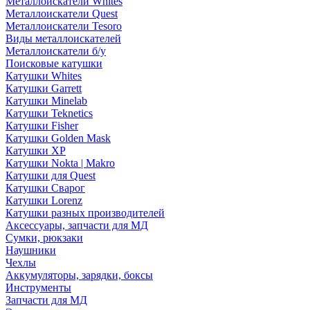
Металлоискатели Whites
Металлоискатели Quest
Металлоискатели Tesoro
Виды металлоискателей
Металлоискатели б/у
Поисковые катушки
Катушки Whites
Катушки Garrett
Катушки Minelab
Катушки Teknetics
Катушки Fisher
Катушки Golden Mask
Катушки XP
Катушки Nokta | Makro
Катушки для Quest
Катушки Сварог
Катушки Lorenz
Катушки разных производителей
Аксессуары, запчасти для МД
Сумки, рюкзаки
Наушники
Чехлы
Аккумуляторы, зарядки, боксы
Инструменты
Запчасти для МД