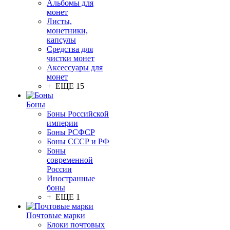
Альбомы для
монет
Листы,
монетники,
капсулы
Средства для
чистки монет
Аксессуары для
монет
+ ЕЩЕ 15
Боны
Боны Российской
империи
Боны РСФСР
Боны СССР и РФ
Боны
современной
России
Иностранные
боны
+ ЕЩЕ 1
Почтовые марки
Блоки почтовых