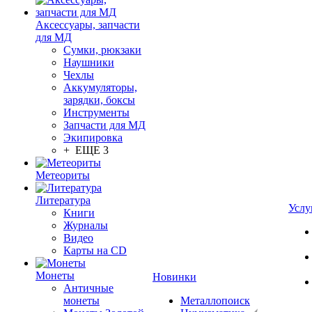
Аксессуары, запчасти
для МД
Сумки, рюкзаки
Наушники
Чехлы
Аккумуляторы,
зарядки, боксы
Инструменты
Запчасти для МД
Экипировка
+ ЕЩЕ 3
Метеориты
Литература
Услу
Книги
Журналы
Видео
Карты на CD
Монеты
Новинки
Античные
монеты
Металлопоиск