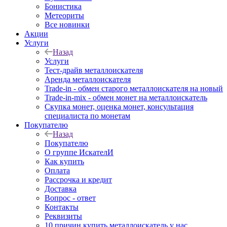
Бонистика
Метеориты
Все новинки
Акции
Услуги
Назад
Услуги
Тест-драйв металлоискателя
Аренда металлоискателя
Trade-in - обмен старого металлоискателя на новый
Trade-in-mix - обмен монет на металлоискатель
Скупка монет, оценка монет, консультация
специалиста по монетам
Покупателю
Назад
Покупателю
О группе ИскателИ
Как купить
Оплата
Рассрочка и кредит
Доставка
Вопрос - ответ
Контакты
Реквизиты
10 причин купить металлоискатель у нас