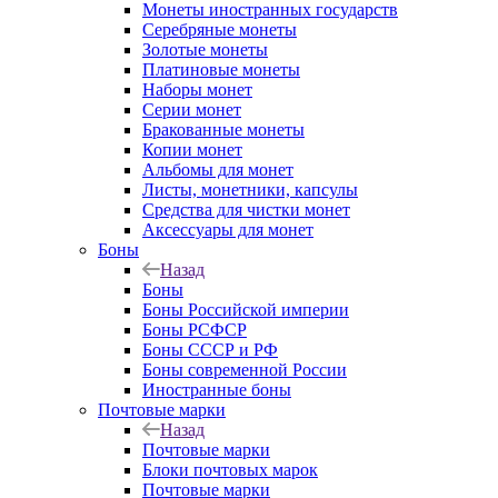
Монеты иностранных государств
Серебряные монеты
Золотые монеты
Платиновые монеты
Наборы монет
Серии монет
Бракованные монеты
Копии монет
Альбомы для монет
Листы, монетники, капсулы
Средства для чистки монет
Аксессуары для монет
Боны
Назад
Боны
Боны Российской империи
Боны РСФСР
Боны СССР и РФ
Боны современной России
Иностранные боны
Почтовые марки
Назад
Почтовые марки
Блоки почтовых марок
Почтовые марки