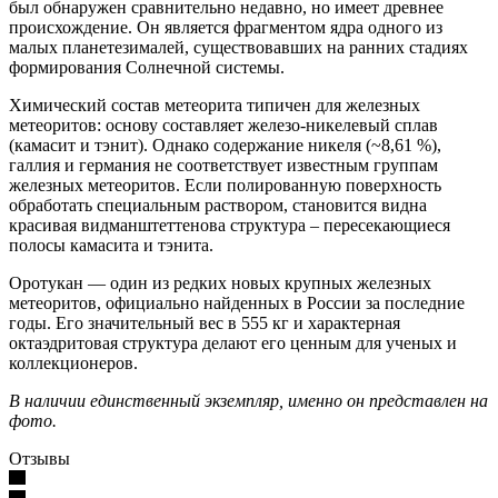
был обнаружен сравнительно недавно, но имеет древнее
происхождение. Он является фрагментом ядра одного из
малых планетезималей, существовавших на ранних стадиях
формирования Солнечной системы.
‎Химический состав метеорита типичен для железных
метеоритов: основу составляет железо-никелевый сплав
(камасит и тэнит). Однако содержание никеля (~8,61 %),
галлия и германия не соответствует известным группам
железных метеоритов. Если полированную поверхность
обработать специальным раствором, становится видна
красивая видманштеттенова структура – пересекающиеся
полосы камасита и тэнита.
‎Оротукан — один из редких новых крупных железных
метеоритов, официально найденных в России за последние
годы. Его значительный вес в 555 кг и характерная
октаэдритовая структура делают его ценным для ученых и
коллекционеров.
В наличии единственный экземпляр, именно он представлен на
фото.
Отзывы