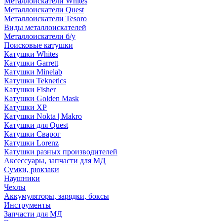
Металлоискатели Whites
Металлоискатели Quest
Металлоискатели Tesoro
Виды металлоискателей
Металлоискатели б/у
Поисковые катушки
Катушки Whites
Катушки Garrett
Катушки Minelab
Катушки Teknetics
Катушки Fisher
Катушки Golden Mask
Катушки XP
Катушки Nokta | Makro
Катушки для Quest
Катушки Сварог
Катушки Lorenz
Катушки разных производителей
Аксессуары, запчасти для МД
Сумки, рюкзаки
Наушники
Чехлы
Аккумуляторы, зарядки, боксы
Инструменты
Запчасти для МД