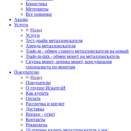
Бонистика
Метеориты
Все новинки
Акции
Услуги
Назад
Услуги
Тест-драйв металлоискателя
Аренда металлоискателя
Trade-in - обмен старого металлоискателя на новый
Trade-in-mix - обмен монет на металлоискатель
Скупка монет, оценка монет, консультация
специалиста по монетам
Покупателю
Назад
Покупателю
О группе ИскателИ
Как купить
Оплата
Рассрочка и кредит
Доставка
Вопрос - ответ
Контакты
Реквизиты
10 причин купить металлоискатель у нас