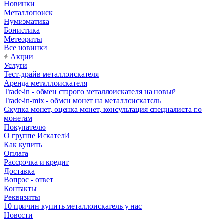
Новинки
Металлопоиск
Нумизматика
Бонистика
Метеориты
Все новинки
Акции
Услуги
Тест-драйв металлоискателя
Аренда металлоискателя
Trade-in - обмен старого металлоискателя на новый
Trade-in-mix - обмен монет на металлоискатель
Скупка монет, оценка монет, консультация специалиста по
монетам
Покупателю
О группе ИскателИ
Как купить
Оплата
Рассрочка и кредит
Доставка
Вопрос - ответ
Контакты
Реквизиты
10 причин купить металлоискатель у нас
Новости