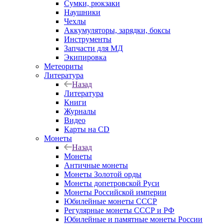
Сумки, рюкзаки
Наушники
Чехлы
Аккумуляторы, зарядки, боксы
Инструменты
Запчасти для МД
Экипировка
Метеориты
Литература
Назад
Литература
Книги
Журналы
Видео
Карты на CD
Монеты
Назад
Монеты
Античные монеты
Монеты Золотой орды
Монеты допетровской Руси
Монеты Российской империи
Юбилейные монеты СССР
Регулярные монеты СССР и РФ
Юбилейные и памятные монеты России