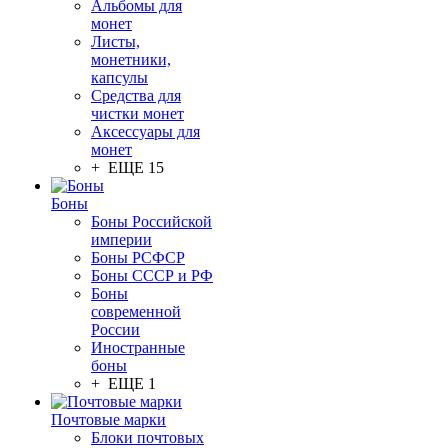
Альбомы для
монет
Листы,
монетники,
капсулы
Средства для
чистки монет
Аксессуары для
монет
+ ЕЩЕ 15
Боны
Боны Российской
империи
Боны РСФСР
Боны СССР и РФ
Боны
современной
России
Иностранные
боны
+ ЕЩЕ 1
Почтовые марки
Блоки почтовых