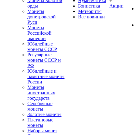
Монеты Золотой
Нумизматика
орды
Бонистика
Акции
Монеты
Метеориты
допетровской
Все новинки
Руси
Монеты
Российской
империи
Юбилейные
монеты СССР
Регулярные
монеты СССР и
РФ
Юбилейные и
памятные монеты
России
Монеты
иностранных
государств
Серебряные
монеты
Золотые монеты
Платиновые
монеты
Наборы монет