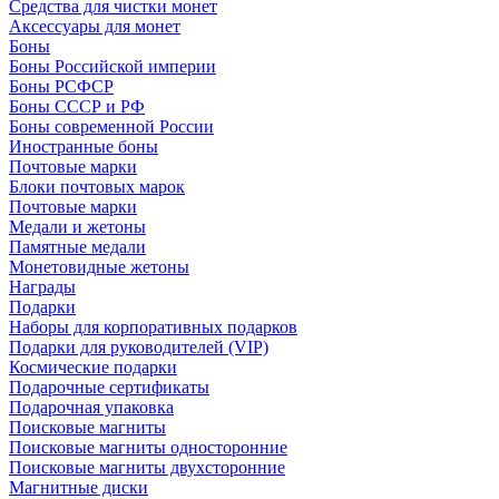
Средства для чистки монет
Аксессуары для монет
Боны
Боны Российской империи
Боны РСФСР
Боны СССР и РФ
Боны современной России
Иностранные боны
Почтовые марки
Блоки почтовых марок
Почтовые марки
Медали и жетоны
Памятные медали
Монетовидные жетоны
Награды
Подарки
Наборы для корпоративных подарков
Подарки для руководителей (VIP)
Космические подарки
Подарочные сертификаты
Подарочная упаковка
Поисковые магниты
Поисковые магниты односторонние
Поисковые магниты двухсторонние
Магнитные диски