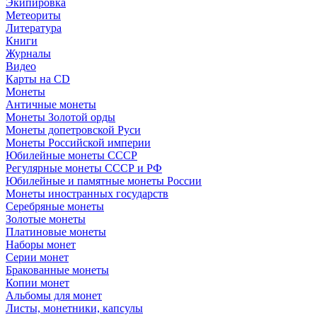
Экипировка
Метеориты
Литература
Книги
Журналы
Видео
Карты на CD
Монеты
Античные монеты
Монеты Золотой орды
Монеты допетровской Руси
Монеты Российской империи
Юбилейные монеты СССР
Регулярные монеты СССР и РФ
Юбилейные и памятные монеты России
Монеты иностранных государств
Серебряные монеты
Золотые монеты
Платиновые монеты
Наборы монет
Серии монет
Бракованные монеты
Копии монет
Альбомы для монет
Листы, монетники, капсулы