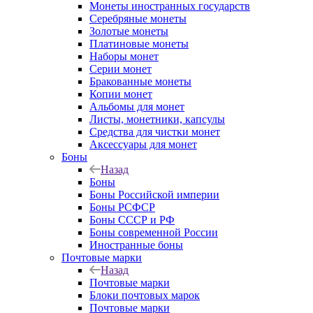
Монеты иностранных государств
Серебряные монеты
Золотые монеты
Платиновые монеты
Наборы монет
Серии монет
Бракованные монеты
Копии монет
Альбомы для монет
Листы, монетники, капсулы
Средства для чистки монет
Аксессуары для монет
Боны
Назад
Боны
Боны Российской империи
Боны РСФСР
Боны СССР и РФ
Боны современной России
Иностранные боны
Почтовые марки
Назад
Почтовые марки
Блоки почтовых марок
Почтовые марки