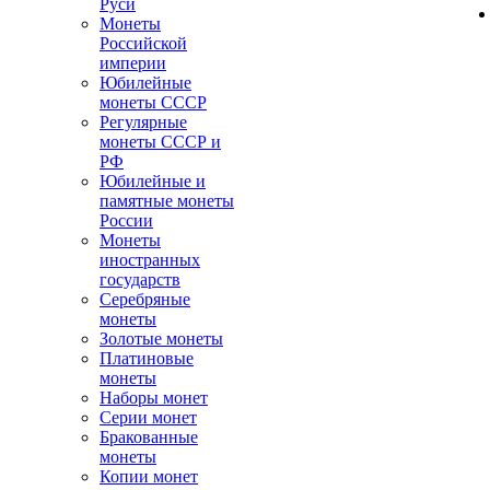
Руси
Монеты
Российской
империи
Юбилейные
монеты СССР
Регулярные
монеты СССР и
РФ
Юбилейные и
памятные монеты
России
Монеты
иностранных
государств
Серебряные
монеты
Золотые монеты
Платиновые
монеты
Наборы монет
Серии монет
Бракованные
монеты
Копии монет