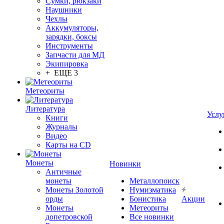
Сумки, рюкзаки
Наушники
Чехлы
Аккумуляторы,
зарядки, боксы
Инструменты
Запчасти для МД
Экипировка
+ ЕЩЕ 3
Метеориты
Литература
Услу
Книги
Журналы
Видео
Карты на CD
Монеты
Новинки
Античные
монеты
Металлопоиск
Монеты Золотой
Нумизматика
орды
Бонистика
Акции
Монеты
Метеориты
допетровской
Все новинки