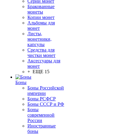
Серии монет
Бракованные
монеты
Копии монет
Альбомы для
монет
Листы,
монетники,
капсулы
Средства для
чистки монет
Аксессуары для
монет
+ ЕЩЕ 15
Боны
Боны Российской
империи
Боны РСФСР
Боны СССР и РФ
Боны
современной
России
Иностранные
боны