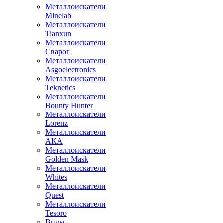
Металлоискатели
Minelab
Металлоискатели
Tianxun
Металлоискатели
Сварог
Металлоискатели
Asgoelectronics
Металлоискатели
Teknetics
Металлоискатели
Bounty Hunter
Металлоискатели
Lorenz
Металлоискатели
АКА
Металлоискатели
Golden Mask
Металлоискатели
Whites
Металлоискатели
Quest
Металлоискатели
Tesoro
Виды