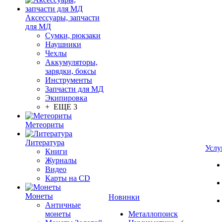
Аксессуары, запчасти
для МД
Сумки, рюкзаки
Наушники
Чехлы
Аккумуляторы,
зарядки, боксы
Инструменты
Запчасти для МД
Экипировка
+ ЕЩЕ 3
Метеориты
Литература
Услу
Книги
Журналы
Видео
Карты на CD
Монеты
Новинки
Античные
монеты
Металлопоиск