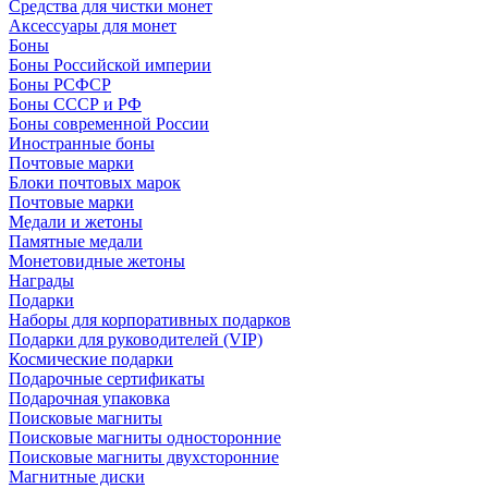
Средства для чистки монет
Аксессуары для монет
Боны
Боны Российской империи
Боны РСФСР
Боны СССР и РФ
Боны современной России
Иностранные боны
Почтовые марки
Блоки почтовых марок
Почтовые марки
Медали и жетоны
Памятные медали
Монетовидные жетоны
Награды
Подарки
Наборы для корпоративных подарков
Подарки для руководителей (VIP)
Космические подарки
Подарочные сертификаты
Подарочная упаковка
Поисковые магниты
Поисковые магниты односторонние
Поисковые магниты двухсторонние
Магнитные диски