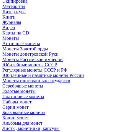
Экипировка
Метеориты
Литература
Книги
Журналы
Видео
Карты на CD
Монеты
Античные монеты
Монеты Золотой орды
Монеты допетровской Руси
Монеты Российской империи
Юбилейные монеты СССР
Регулярные монеты СССР и РФ
Юбилейные и памятные монеты России
Монеты иностранных государств
Серебряные монеты
Золотые монеты
Платиновые монеты
Наборы монет
Серии монет
Бракованные монеты
Копии монет
Альбомы для монет
Листы, монетники, капсулы