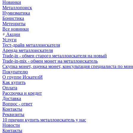
Новинки
Металлопоиск
Нумизматика
Бонистика
Метеориты
Все новинки
Акции
Услуги
Тест-драйв металлоискателя
Аренда металлоискателя
Trade-in - обмен старого металлоискателя на новый
Trade-in-mix - обмен монет на металлоискатель
Скупка монет, оценка монет, консультация специалиста по мон
Покупателю
О группе ИскателИ
Как купить
Оплата
Рассрочка и кредит
Доставка
Вопрос - ответ
Контакты
Реквизиты
10 причин купить металлоискатель у нас
Новости
Контакты