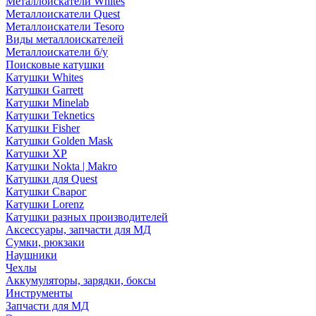
Металлоискатели Whites
Металлоискатели Quest
Металлоискатели Tesoro
Виды металлоискателей
Металлоискатели б/у
Поисковые катушки
Катушки Whites
Катушки Garrett
Катушки Minelab
Катушки Teknetics
Катушки Fisher
Катушки Golden Mask
Катушки XP
Катушки Nokta | Makro
Катушки для Quest
Катушки Сварог
Катушки Lorenz
Катушки разных производителей
Аксессуары, запчасти для МД
Сумки, рюкзаки
Наушники
Чехлы
Аккумуляторы, зарядки, боксы
Инструменты
Запчасти для МД