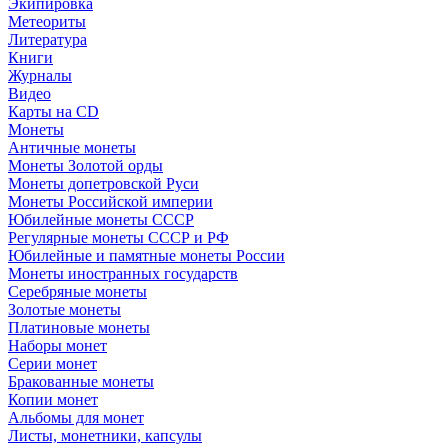
Экипировка
Метеориты
Литература
Книги
Журналы
Видео
Карты на CD
Монеты
Античные монеты
Монеты Золотой орды
Монеты допетровской Руси
Монеты Российской империи
Юбилейные монеты СССР
Регулярные монеты СССР и РФ
Юбилейные и памятные монеты России
Монеты иностранных государств
Серебряные монеты
Золотые монеты
Платиновые монеты
Наборы монет
Серии монет
Бракованные монеты
Копии монет
Альбомы для монет
Листы, монетники, капсулы