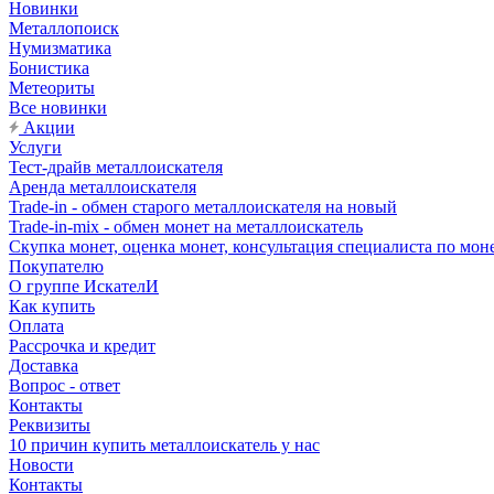
Новинки
Металлопоиск
Нумизматика
Бонистика
Метеориты
Все новинки
Акции
Услуги
Тест-драйв металлоискателя
Аренда металлоискателя
Trade-in - обмен старого металлоискателя на новый
Trade-in-mix - обмен монет на металлоискатель
Скупка монет, оценка монет, консультация специалиста по мон
Покупателю
О группе ИскателИ
Как купить
Оплата
Рассрочка и кредит
Доставка
Вопрос - ответ
Контакты
Реквизиты
10 причин купить металлоискатель у нас
Новости
Контакты