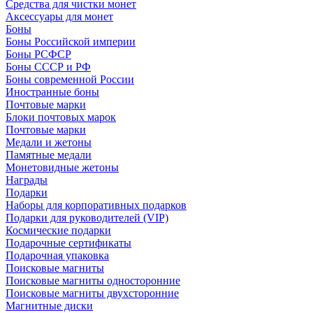
Средства для чистки монет
Аксессуары для монет
Боны
Боны Российской империи
Боны РСФСР
Боны СССР и РФ
Боны современной России
Иностранные боны
Почтовые марки
Блоки почтовых марок
Почтовые марки
Медали и жетоны
Памятные медали
Монетовидные жетоны
Награды
Подарки
Наборы для корпоративных подарков
Подарки для руководителей (VIP)
Космические подарки
Подарочные сертификаты
Подарочная упаковка
Поисковые магниты
Поисковые магниты односторонние
Поисковые магниты двухсторонние
Магнитные диски