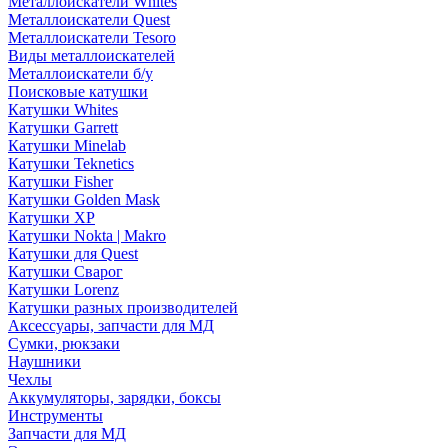
Металлоискатели Whites
Металлоискатели Quest
Металлоискатели Tesoro
Виды металлоискателей
Металлоискатели б/у
Поисковые катушки
Катушки Whites
Катушки Garrett
Катушки Minelab
Катушки Teknetics
Катушки Fisher
Катушки Golden Mask
Катушки XP
Катушки Nokta | Makro
Катушки для Quest
Катушки Сварог
Катушки Lorenz
Катушки разных производителей
Аксессуары, запчасти для МД
Сумки, рюкзаки
Наушники
Чехлы
Аккумуляторы, зарядки, боксы
Инструменты
Запчасти для МД