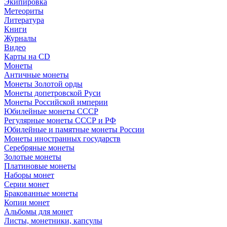
Экипировка
Метеориты
Литература
Книги
Журналы
Видео
Карты на CD
Монеты
Античные монеты
Монеты Золотой орды
Монеты допетровской Руси
Монеты Российской империи
Юбилейные монеты СССР
Регулярные монеты СССР и РФ
Юбилейные и памятные монеты России
Монеты иностранных государств
Серебряные монеты
Золотые монеты
Платиновые монеты
Наборы монет
Серии монет
Бракованные монеты
Копии монет
Альбомы для монет
Листы, монетники, капсулы