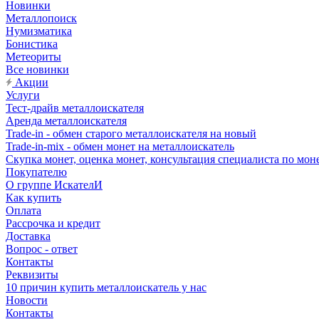
Новинки
Металлопоиск
Нумизматика
Бонистика
Метеориты
Все новинки
Акции
Услуги
Тест-драйв металлоискателя
Аренда металлоискателя
Trade-in - обмен старого металлоискателя на новый
Trade-in-mix - обмен монет на металлоискатель
Скупка монет, оценка монет, консультация специалиста по мон
Покупателю
О группе ИскателИ
Как купить
Оплата
Рассрочка и кредит
Доставка
Вопрос - ответ
Контакты
Реквизиты
10 причин купить металлоискатель у нас
Новости
Контакты