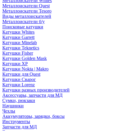
Металлоискатели Whites
Металлоискатели Quest
Металлоискатели Tesoro
Виды металлоискателей
Металлоискатели б/у
Поисковые катушки
Катушки Whites
Катушки Garrett
Катушки Minelab
Катушки Teknetics
Катушки Fisher
Катушки Golden Mask
Катушки XP
Катушки Nokta | Makro
Катушки для Quest
Катушки Сварог
Катушки Lorenz
Катушки разных производителей
Аксессуары, запчасти для МД
Сумки, рюкзаки
Наушники
Чехлы
Аккумуляторы, зарядки, боксы
Инструменты
Запчасти для МД