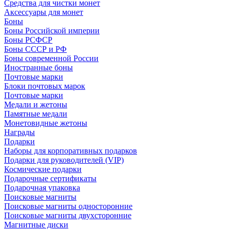
Средства для чистки монет
Аксессуары для монет
Боны
Боны Российской империи
Боны РСФСР
Боны СССР и РФ
Боны современной России
Иностранные боны
Почтовые марки
Блоки почтовых марок
Почтовые марки
Медали и жетоны
Памятные медали
Монетовидные жетоны
Награды
Подарки
Наборы для корпоративных подарков
Подарки для руководителей (VIP)
Космические подарки
Подарочные сертификаты
Подарочная упаковка
Поисковые магниты
Поисковые магниты односторонние
Поисковые магниты двухсторонние
Магнитные диски