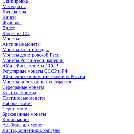
Экипировка
Метеориты
Литература
Книги
Журналы
Видео
Карты на CD
Монеты
Античные монеты
Монеты Золотой орды
Монеты допетровской Руси
Монеты Российской империи
Юбилейные монеты СССР
Регулярные монеты СССР и РФ
Юбилейные и памятные монеты России
Монеты иностранных государств
Серебряные монеты
Золотые монеты
Платиновые монеты
Наборы монет
Серии монет
Бракованные монеты
Копии монет
Альбомы для монет
Листы, монетники, капсулы