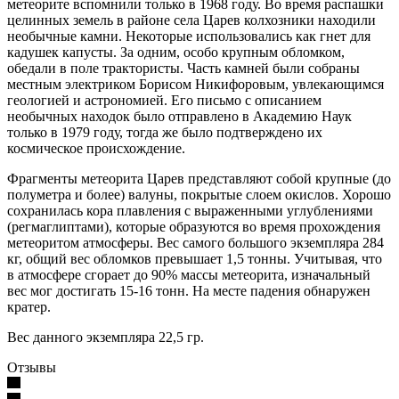
метеорите вспомнили только в 1968 году. Во время распашки
целинных земель в районе села Царев колхозники находили
необычные камни. Некоторые использовались как гнет для
кадушек капусты. За одним, особо крупным обломком,
обедали в поле трактористы. Часть камней были собраны
местным электриком Борисом Никифоровым, увлекающимся
геологией и астрономией. Его письмо с описанием
необычных находок было отправлено в Академию Наук
только в 1979 году, тогда же было подтверждено их
космическое происхождение.
Фрагменты метеорита Царев представляют собой крупные (до
полуметра и более) валуны, покрытые слоем окислов. Хорошо
сохранилась кора плавления с выраженными углублениями
(регмаглиптами), которые образуются во время прохождения
метеоритом атмосферы. Вес самого большого экземпляра 284
кг, общий вес обломков превышает 1,5 тонны. Учитывая, что
в атмосфере сгорает до 90% массы метеорита, изначальный
вес мог достигать 15-16 тонн. На месте падения обнаружен
кратер.
Вес данного экземпляра 22,5 гр.
Отзывы