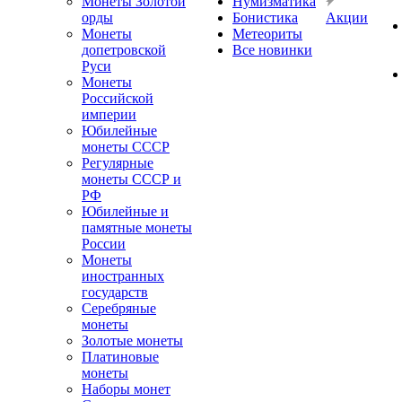
Монеты Золотой
Нумизматика
орды
Бонистика
Акции
Монеты
Метеориты
допетровской
Все новинки
Руси
Монеты
Российской
империи
Юбилейные
монеты СССР
Регулярные
монеты СССР и
РФ
Юбилейные и
памятные монеты
России
Монеты
иностранных
государств
Серебряные
монеты
Золотые монеты
Платиновые
монеты
Наборы монет