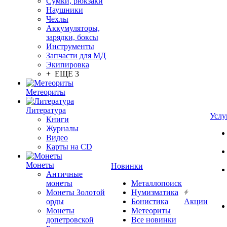
Сумки, рюкзаки
Наушники
Чехлы
Аккумуляторы,
зарядки, боксы
Инструменты
Запчасти для МД
Экипировка
+ ЕЩЕ 3
Метеориты
Литература
Услу
Книги
Журналы
Видео
Карты на CD
Монеты
Новинки
Античные
монеты
Металлопоиск
Монеты Золотой
Нумизматика
орды
Бонистика
Акции
Монеты
Метеориты
допетровской
Все новинки