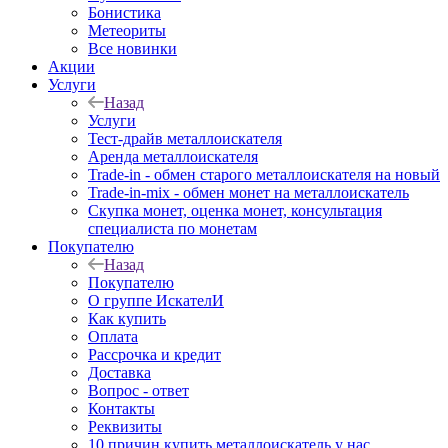
Бонистика
Метеориты
Все новинки
Акции
Услуги
Назад
Услуги
Тест-драйв металлоискателя
Аренда металлоискателя
Trade-in - обмен старого металлоискателя на новый
Trade-in-mix - обмен монет на металлоискатель
Скупка монет, оценка монет, консультация
специалиста по монетам
Покупателю
Назад
Покупателю
О группе ИскателИ
Как купить
Оплата
Рассрочка и кредит
Доставка
Вопрос - ответ
Контакты
Реквизиты
10 причин купить металлоискатель у нас