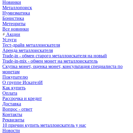
Новинки
Металлопоиск
Нумизматика
Бонистика
Метеориты
Все новинки
Акции
Услуги
Тест-драйв металлоискателя
Аренда металлоискателя
Trade-in - обмен старого металлоискателя на новый
Trade-in-mix - обмен монет на металлоискатель
Скупка монет, оценка монет, консультация специалиста по
монетам
Покупателю
О группе ИскателИ
Как купить
Оплата
Рассрочка и кредит
Доставка
Вопрос - ответ
Контакты
Реквизиты
10 причин купить металлоискатель у нас
Новости