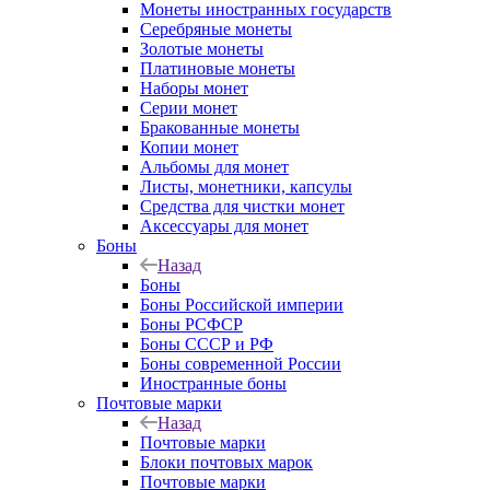
Монеты иностранных государств
Серебряные монеты
Золотые монеты
Платиновые монеты
Наборы монет
Серии монет
Бракованные монеты
Копии монет
Альбомы для монет
Листы, монетники, капсулы
Средства для чистки монет
Аксессуары для монет
Боны
Назад
Боны
Боны Российской империи
Боны РСФСР
Боны СССР и РФ
Боны современной России
Иностранные боны
Почтовые марки
Назад
Почтовые марки
Блоки почтовых марок
Почтовые марки