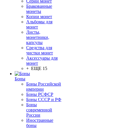
Серии монет
Бракованные
монеты
Копии монет
Альбомы для
монет
Листы,
монетники,
капсулы
Средства для
чистки монет
Аксессуары для
монет
+ ЕЩЕ 15
Боны
Боны Российской
империи
Боны РСФСР
Боны СССР и РФ
Боны
современной
России
Иностранные
боны