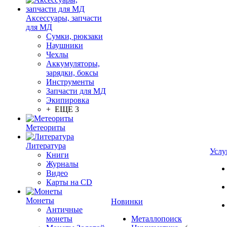
Аксессуары, запчасти
для МД
Сумки, рюкзаки
Наушники
Чехлы
Аккумуляторы,
зарядки, боксы
Инструменты
Запчасти для МД
Экипировка
+ ЕЩЕ 3
Метеориты
Литература
Услу
Книги
Журналы
Видео
Карты на CD
Монеты
Новинки
Античные
монеты
Металлопоиск