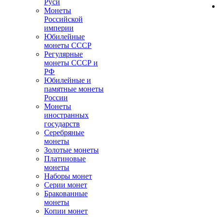
Руси
Монеты
Российской
империи
Юбилейные
монеты СССР
Регулярные
монеты СССР и
РФ
Юбилейные и
памятные монеты
России
Монеты
иностранных
государств
Серебряные
монеты
Золотые монеты
Платиновые
монеты
Наборы монет
Серии монет
Бракованные
монеты
Копии монет