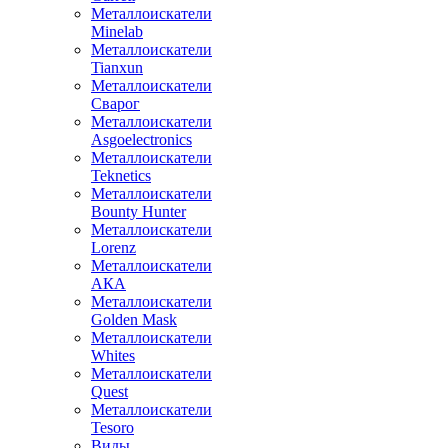
Металлоискатели
Minelab
Металлоискатели
Tianxun
Металлоискатели
Сварог
Металлоискатели
Asgoelectronics
Металлоискатели
Teknetics
Металлоискатели
Bounty Hunter
Металлоискатели
Lorenz
Металлоискатели
АКА
Металлоискатели
Golden Mask
Металлоискатели
Whites
Металлоискатели
Quest
Металлоискатели
Tesoro
Виды