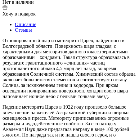
Нет в наличии
Хочу в подарок
Описание
Отзывы
Отполированный шар из метеорита Царев, найденного в
Волгоградской области. Поверхность шара гладкая, с
характерными для метеоритов данного класса зернистыми
образованиями – хондрами. Такая структура образовалась в
результате гравитационного «слипания» частиц
протопланетного облака 4,5 млрд лет назад, во время
образования Солнечной системы. Химический состав образца
включает большинство элементов и соответствует составу
Солнца, за исключением гелия и водорода. При ярком
освещении полированная поверхность хондритового шара
напоминает ночное небо с белыми точками звезд.
Падение метеорита Царев в 1922 году произвело большое
впечатление на жителей Астраханской губернии и широко
освещалось в прессе. Метеориту приписывались огромные
размеры и чудодейственные свойства. За его находку
Академия Наук даже предлагала награду в виде 100 рублей
золотом. Но награда так и не нашла своего героя, и о