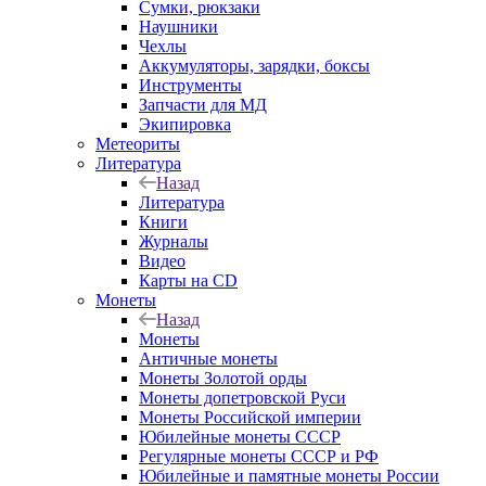
Сумки, рюкзаки
Наушники
Чехлы
Аккумуляторы, зарядки, боксы
Инструменты
Запчасти для МД
Экипировка
Метеориты
Литература
Назад
Литература
Книги
Журналы
Видео
Карты на CD
Монеты
Назад
Монеты
Античные монеты
Монеты Золотой орды
Монеты допетровской Руси
Монеты Российской империи
Юбилейные монеты СССР
Регулярные монеты СССР и РФ
Юбилейные и памятные монеты России