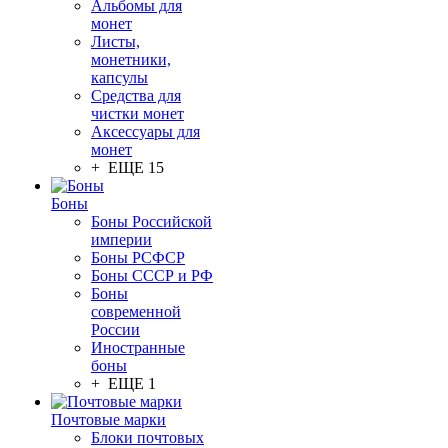
Альбомы для
монет
Листы,
монетники,
капсулы
Средства для
чистки монет
Аксессуары для
монет
+ ЕЩЕ 15
Боны
Боны Российской
империи
Боны РСФСР
Боны СССР и РФ
Боны
современной
России
Иностранные
боны
+ ЕЩЕ 1
Почтовые марки
Блоки почтовых