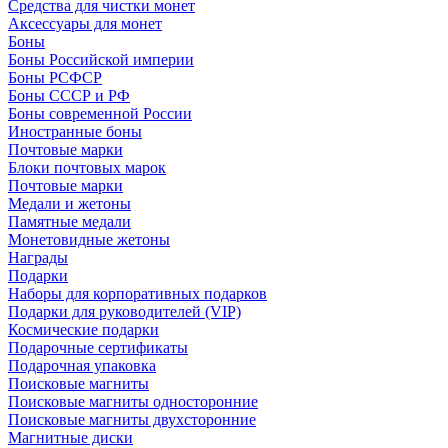
Средства для чистки монет
Аксессуары для монет
Боны
Боны Российской империи
Боны РСФСР
Боны СССР и РФ
Боны современной России
Иностранные боны
Почтовые марки
Блоки почтовых марок
Почтовые марки
Медали и жетоны
Памятные медали
Монетовидные жетоны
Награды
Подарки
Наборы для корпоративных подарков
Подарки для руководителей (VIP)
Космические подарки
Подарочные сертификаты
Подарочная упаковка
Поисковые магниты
Поисковые магниты односторонние
Поисковые магниты двухсторонние
Магнитные диски