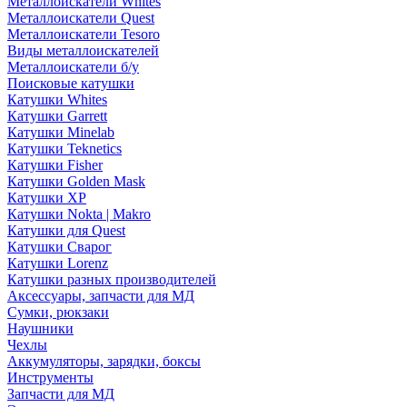
Металлоискатели Whites
Металлоискатели Quest
Металлоискатели Tesoro
Виды металлоискателей
Металлоискатели б/у
Поисковые катушки
Катушки Whites
Катушки Garrett
Катушки Minelab
Катушки Teknetics
Катушки Fisher
Катушки Golden Mask
Катушки XP
Катушки Nokta | Makro
Катушки для Quest
Катушки Сварог
Катушки Lorenz
Катушки разных производителей
Аксессуары, запчасти для МД
Сумки, рюкзаки
Наушники
Чехлы
Аккумуляторы, зарядки, боксы
Инструменты
Запчасти для МД