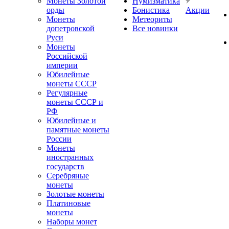
Монеты Золотой
Нумизматика
орды
Бонистика
Акции
Монеты
Метеориты
допетровской
Все новинки
Руси
Монеты
Российской
империи
Юбилейные
монеты СССР
Регулярные
монеты СССР и
РФ
Юбилейные и
памятные монеты
России
Монеты
иностранных
государств
Серебряные
монеты
Золотые монеты
Платиновые
монеты
Наборы монет