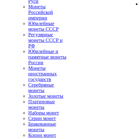
Руси
Монеты
Российской
империи
Юбилейные
монеты СССР
Регулярные
монеты СССР и
РФ
Юбилейные и
памятные монеты
России
Монеты
иностранных
государств
Серебряные
монеты
Золотые монеты
Платиновые
монеты
Наборы монет
Серии монет
Бракованные
монеты
Копии монет