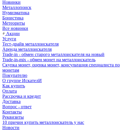
Новинки
Металлопоиск
Нумизматика
Бонистика
Метеориты
Все новинки
Акции
Услуги
Тест-драйв металлоискателя
Аренда металлоискателя
Trade-in - обмен старого металлоискателя на новый
Trade-in-mix - обмен монет на металлоискатель
Скупка монет, оценка монет, консультация специалиста по
монетам
Покупателю
О группе ИскателИ
Как купить
Оплата
Рассрочка и кредит
Доставка
Вопрос - ответ
Контакты
Реквизиты
10 причин купить металлоискатель у нас
Новости