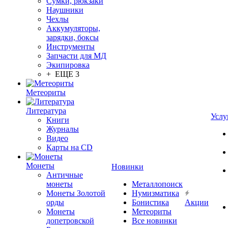
Сумки, рюкзаки
Наушники
Чехлы
Аккумуляторы,
зарядки, боксы
Инструменты
Запчасти для МД
Экипировка
+ ЕЩЕ 3
Метеориты
Литература
Услу
Книги
Журналы
Видео
Карты на CD
Монеты
Новинки
Античные
монеты
Металлопоиск
Монеты Золотой
Нумизматика
орды
Бонистика
Акции
Монеты
Метеориты
допетровской
Все новинки