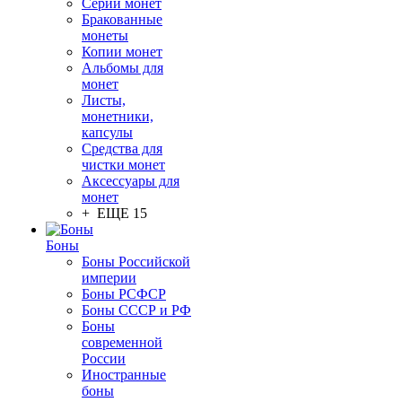
Серии монет
Бракованные
монеты
Копии монет
Альбомы для
монет
Листы,
монетники,
капсулы
Средства для
чистки монет
Аксессуары для
монет
+ ЕЩЕ 15
Боны
Боны Российской
империи
Боны РСФСР
Боны СССР и РФ
Боны
современной
России
Иностранные
боны