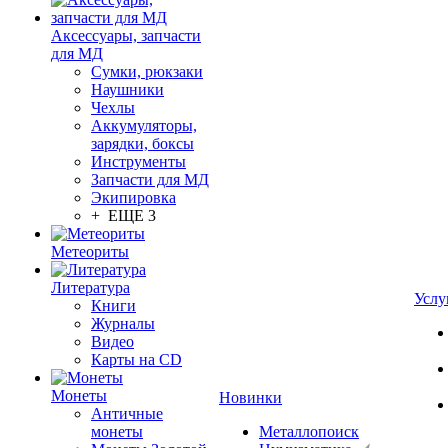
Аксессуары, запчасти
для МД
Сумки, рюкзаки
Наушники
Чехлы
Аккумуляторы,
зарядки, боксы
Инструменты
Запчасти для МД
Экипировка
+ ЕЩЕ 3
Метеориты
Литература
Услу
Книги
Журналы
Видео
Карты на CD
Монеты
Новинки
Античные
монеты
Металлопоиск