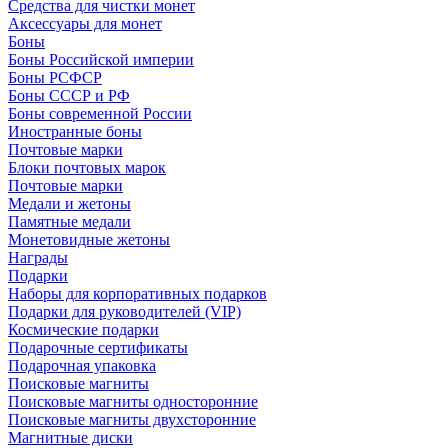
Средства для чистки монет
Аксессуары для монет
Боны
Боны Российской империи
Боны РСФСР
Боны СССР и РФ
Боны современной России
Иностранные боны
Почтовые марки
Блоки почтовых марок
Почтовые марки
Медали и жетоны
Памятные медали
Монетовидные жетоны
Награды
Подарки
Наборы для корпоративных подарков
Подарки для руководителей (VIP)
Космические подарки
Подарочные сертификаты
Подарочная упаковка
Поисковые магниты
Поисковые магниты односторонние
Поисковые магниты двухсторонние
Магнитные диски