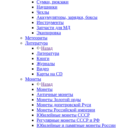
Сумки, рюкзаки
Наушники
Чехлы
Аккумуляторы, зарядки, боксы
Инструменты
Запчасти для МД
Экипировка
Метеориты
Литература
Назад
Литература
Книги
Журналы
Видео
Карты на CD
Монеты
Назад
Монеты
Античные монеты
Монеты Золотой орды
Монеты допетровской Руси
Монеты Российской империи
Юбилейные монеты СССР
Регулярные монеты СССР и РФ
Юбилейные и памятные монеты России