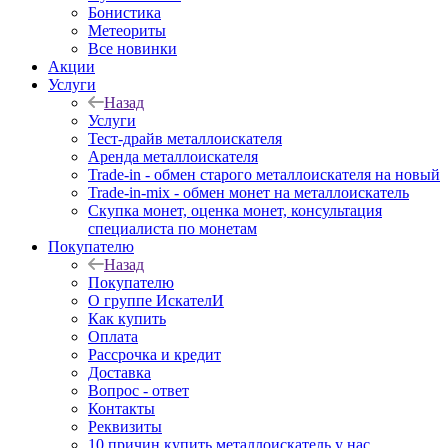
Бонистика
Метеориты
Все новинки
Акции
Услуги
Назад
Услуги
Тест-драйв металлоискателя
Аренда металлоискателя
Trade-in - обмен старого металлоискателя на новый
Trade-in-mix - обмен монет на металлоискатель
Скупка монет, оценка монет, консультация
специалиста по монетам
Покупателю
Назад
Покупателю
О группе ИскателИ
Как купить
Оплата
Рассрочка и кредит
Доставка
Вопрос - ответ
Контакты
Реквизиты
10 причин купить металлоискатель у нас