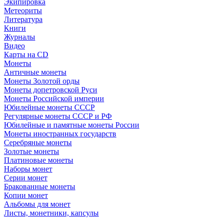
Экипировка
Метеориты
Литература
Книги
Журналы
Видео
Карты на CD
Монеты
Античные монеты
Монеты Золотой орды
Монеты допетровской Руси
Монеты Российской империи
Юбилейные монеты СССР
Регулярные монеты СССР и РФ
Юбилейные и памятные монеты России
Монеты иностранных государств
Серебряные монеты
Золотые монеты
Платиновые монеты
Наборы монет
Серии монет
Бракованные монеты
Копии монет
Альбомы для монет
Листы, монетники, капсулы