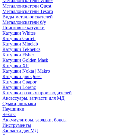
Металлоискатели Whites
Металлоискатели Quest
Металлоискатели Tesoro
Виды металлоискателей
Металлоискатели б/у
Поисковые катушки
Катушки Whites
Катушки Garrett
Катушки Minelab
Катушки Teknetics
Катушки Fisher
Катушки Golden Mask
Катушки XP
Катушки Nokta | Makro
Катушки для Quest
Катушки Сварог
Катушки Lorenz
Катушки разных производителей
Аксессуары, запчасти для МД
Сумки, рюкзаки
Наушники
Чехлы
Аккумуляторы, зарядки, боксы
Инструменты
Запчасти для МД