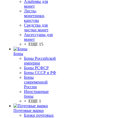
Альбомы для
монет
Листы,
монетники,
капсулы
Средства для
чистки монет
Аксессуары для
монет
+ ЕЩЕ 15
Боны
Боны Российской
империи
Боны РСФСР
Боны СССР и РФ
Боны
современной
России
Иностранные
боны
+ ЕЩЕ 1
Почтовые марки
Блоки почтовых