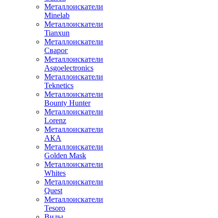
Металлоискатели
Minelab
Металлоискатели
Tianxun
Металлоискатели
Сварог
Металлоискатели
Asgoelectronics
Металлоискатели
Teknetics
Металлоискатели
Bounty Hunter
Металлоискатели
Lorenz
Металлоискатели
АКА
Металлоискатели
Golden Mask
Металлоискатели
Whites
Металлоискатели
Quest
Металлоискатели
Tesoro
Виды