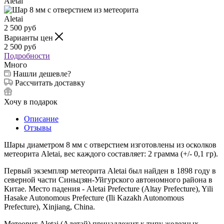
2 500
руб
Варианты цен
2 500
руб
Подробности
Много
Нашли дешевле?
Рассчитать доставку
Хочу в подарок
Описание
Отзывы
Шары диаметром 8 мм с отверстием изготовлены из осколков
метеорита Aletai, вес каждого составляет: 2 грамма (+/- 0,1 гр).
Первый экземпляр метеорита Aletai был найден в 1898 году в
северной части Синьцзян-Уйгурского автономного района в
Китае. Место падения - Aletai Prefecture (Altay Prefecture), Yili
Hasake Autonomous Prefecture (Ili Kazakh Autonomous
Prefecture), Xinjiang, China.
Метеорит Aletai (Алетай) принадлежит к типу железных