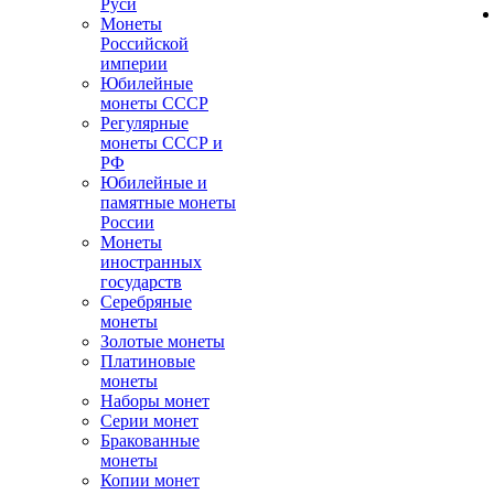
Руси
Монеты
Российской
империи
Юбилейные
монеты СССР
Регулярные
монеты СССР и
РФ
Юбилейные и
памятные монеты
России
Монеты
иностранных
государств
Серебряные
монеты
Золотые монеты
Платиновые
монеты
Наборы монет
Серии монет
Бракованные
монеты
Копии монет