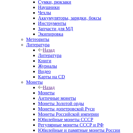
Сумки, рюкзаки
Наушники
Чехлы
Аккумуляторы, зарядки, боксы
Инструменты
Запчасти для МД
Экипировка
Метеориты
Литература
Назад
Литература
Книги
Журналы
Видео
Карты на CD
Монеты
Назад
Монеты
Античные монеты
Монеты Золотой орды
Монеты допетровской Руси
Монеты Российской империи
Юбилейные монеты СССР
Регулярные монеты СССР и РФ
Юбилейные и памятные монеты России