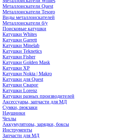
Металлоискатели Whites
Металлоискатели Quest
Металлоискатели Tesoro
Виды металлоискателей
Металлоискатели б/у
Поисковые катушки
Катушки Whites
Катушки Garrett
Катушки Minelab
Катушки Teknetics
Катушки Fisher
Катушки Golden Mask
Катушки XP
Катушки Nokta | Makro
Катушки для Quest
Катушки Сварог
Катушки Lorenz
Катушки разных производителей
Аксессуары, запчасти для МД
Сумки, рюкзаки
Наушники
Чехлы
Аккумуляторы, зарядки, боксы
Инструменты
Запчасти для МД