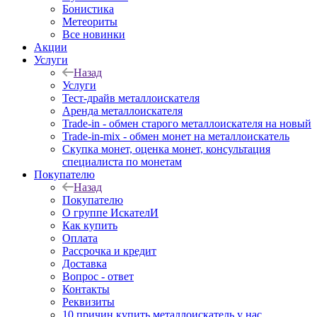
Бонистика
Метеориты
Все новинки
Акции
Услуги
Назад
Услуги
Тест-драйв металлоискателя
Аренда металлоискателя
Trade-in - обмен старого металлоискателя на новый
Trade-in-mix - обмен монет на металлоискатель
Скупка монет, оценка монет, консультация
специалиста по монетам
Покупателю
Назад
Покупателю
О группе ИскателИ
Как купить
Оплата
Рассрочка и кредит
Доставка
Вопрос - ответ
Контакты
Реквизиты
10 причин купить металлоискатель у нас