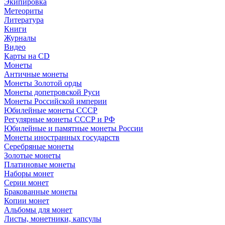
Экипировка
Метеориты
Литература
Книги
Журналы
Видео
Карты на CD
Монеты
Античные монеты
Монеты Золотой орды
Монеты допетровской Руси
Монеты Российской империи
Юбилейные монеты СССР
Регулярные монеты СССР и РФ
Юбилейные и памятные монеты России
Монеты иностранных государств
Серебряные монеты
Золотые монеты
Платиновые монеты
Наборы монет
Серии монет
Бракованные монеты
Копии монет
Альбомы для монет
Листы, монетники, капсулы