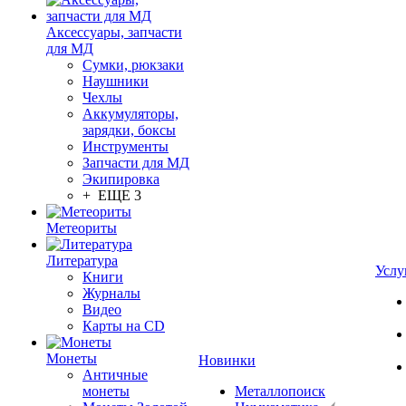
Аксессуары, запчасти
для МД
Сумки, рюкзаки
Наушники
Чехлы
Аккумуляторы,
зарядки, боксы
Инструменты
Запчасти для МД
Экипировка
+ ЕЩЕ 3
Метеориты
Литература
Услу
Книги
Журналы
Видео
Карты на CD
Монеты
Новинки
Античные
монеты
Металлопоиск