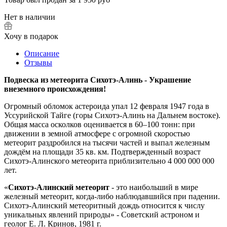
Нет в наличии
Хочу в подарок
Описание
Отзывы
Подвеска из метеорита Сихотэ-Алинь - Украшение
внеземного происхождения!
Огромный обломок астероида упал 12 февраля 1947 года в
Уссурийской Тайге (горы Сихотэ-Алинь на Дальнем востоке).
Общая масса осколков оценивается в 60–100 тонн: при
движении в земной атмосфере с огромной скоростью
метеорит раздробился на тысячи частей и выпал железным
дождём на площади 35 кв. км. Подтвержденный возраст
Сихотэ-Алинского метеорита приблизительно 4 000 000 000
лет.
«
Сихотэ-Алинский метеорит
- это наибольший в мире
железный метеорит, когда-либо наблюдавшийся при падении.
Сихотэ-Алинский метеоритный дождь относится к числу
уникальных явлений природы» - Советский астроном и
геолог Е. Л. Кринов, 1981 г.