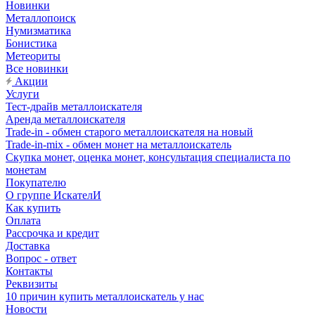
Новинки
Металлопоиск
Нумизматика
Бонистика
Метеориты
Все новинки
Акции
Услуги
Тест-драйв металлоискателя
Аренда металлоискателя
Trade-in - обмен старого металлоискателя на новый
Trade-in-mix - обмен монет на металлоискатель
Скупка монет, оценка монет, консультация специалиста по
монетам
Покупателю
О группе ИскателИ
Как купить
Оплата
Рассрочка и кредит
Доставка
Вопрос - ответ
Контакты
Реквизиты
10 причин купить металлоискатель у нас
Новости