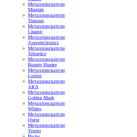
Металлоискатели
Minelab
Металлоискатели
Tianxun
Металлоискатели
Сварог
Металлоискатели
Asgoelectronics
Металлоискатели
Teknetics
Металлоискатели
Bounty Hunter
Металлоискатели
Lorenz
Металлоискатели
АКА
Металлоискатели
Golden Mask
Металлоискатели
Whites
Металлоискатели
Quest
Металлоискатели
Tesoro
Виды