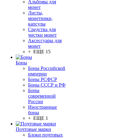
Альбомы для
монет
Листы,
монетники,
капсулы
Средства для
чистки монет
Аксессуары для
монет
+ ЕЩЕ 15
Боны
Боны Российской
империи
Боны РСФСР
Боны СССР и РФ
Боны
современной
России
Иностранные
боны
+ ЕЩЕ 1
Почтовые марки
Блоки почтовых