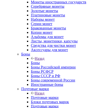
Монеты иностранных государств
Серебряные монеты
Золотые монеты
Платиновые монеты
Наборы монет
Серии монет
Бракованные монеты
Копии монет
Альбомы для монет
Листы, монетники, капсулы
Средства для чистки монет
Аксессуары для монет
Боны
Назад
Боны
Боны Российской империи
Боны РСФСР
Боны СССР и РФ
Боны современной России
Иностранные боны
Почтовые марки
Назад
Почтовые марки
Блоки почтовых марок
Почтовые марки