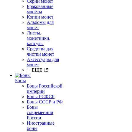
Серии монет
Бракованные
монеты
Копии монет
Альбомы для
монет
Листы,
монетники,
капсулы
Средства для
чистки монет
Аксессуары для
монет
+ ЕЩЕ 15
Боны
Боны Российской
империи
Боны РСФСР
Боны СССР и РФ
Боны
современной
России
Иностранные
боны