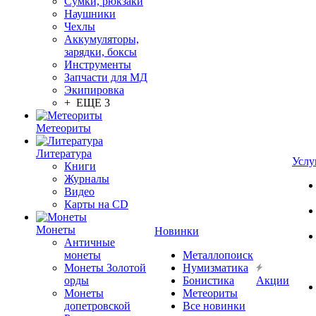
Сумки, рюкзаки
Наушники
Чехлы
Аккумуляторы,
зарядки, боксы
Инструменты
Запчасти для МД
Экипировка
+ ЕЩЕ 3
Метеориты
Литература
Услу
Книги
Журналы
Видео
Карты на CD
Монеты
Новинки
Античные
монеты
Металлопоиск
Монеты Золотой
Нумизматика
орды
Бонистика
Акции
Монеты
Метеориты
допетровской
Все новинки