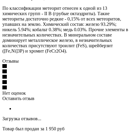
По классификации метеорит отнесен к одной из 13
химических групп - II B (грубые октаэдриты). Такие
метеориты достаточно редкие - 0,15% от всех метеоритов,
упавших на землю. Химический состав: железо 93.29%;
никель 5.94%; кобальт 0.38%; медь 0.03%. Прочие элементы в
незначительных количествах. В минеральном составе
доминирует металлическое железо, в незначительных
количествах присутствуют троилит (FeS), шрейберзит
([Fе,Ni]3Р) и хромит (FеCr2O4).
Отзывы
Нет оценок
Оставить отзыв
Загрузка отзывов...
Товар был продан за 1 950 руб