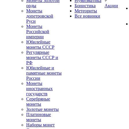
Монеты Золотой
Нумизматика
орды
Бонистика
Акции
Монеты
Метеориты
допетровской
Все новинки
Руси
Монеты
Российской
империи
Юбилейные
монеты СССР
Регулярные
монеты СССР и
РФ
Юбилейные и
памятные монеты
России
Монеты
иностранных
государств
Серебряные
монеты
Золотые монеты
Платиновые
монеты
Наборы монет