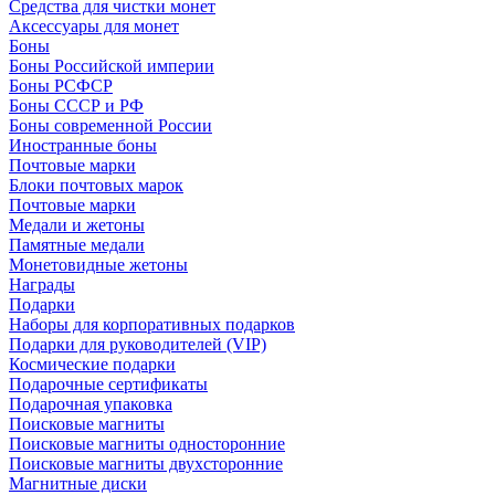
Средства для чистки монет
Аксессуары для монет
Боны
Боны Российской империи
Боны РСФСР
Боны СССР и РФ
Боны современной России
Иностранные боны
Почтовые марки
Блоки почтовых марок
Почтовые марки
Медали и жетоны
Памятные медали
Монетовидные жетоны
Награды
Подарки
Наборы для корпоративных подарков
Подарки для руководителей (VIP)
Космические подарки
Подарочные сертификаты
Подарочная упаковка
Поисковые магниты
Поисковые магниты односторонние
Поисковые магниты двухсторонние
Магнитные диски