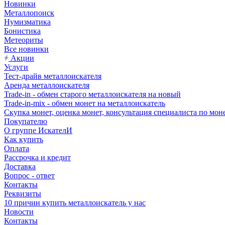
Новинки
Металлопоиск
Нумизматика
Бонистика
Метеориты
Все новинки
Акции
Услуги
Тест-драйв металлоискателя
Аренда металлоискателя
Trade-in - обмен старого металлоискателя на новый
Trade-in-mix - обмен монет на металлоискатель
Скупка монет, оценка монет, консультация специалиста по мон
Покупателю
О группе ИскателИ
Как купить
Оплата
Рассрочка и кредит
Доставка
Вопрос - ответ
Контакты
Реквизиты
10 причин купить металлоискатель у нас
Новости
Контакты