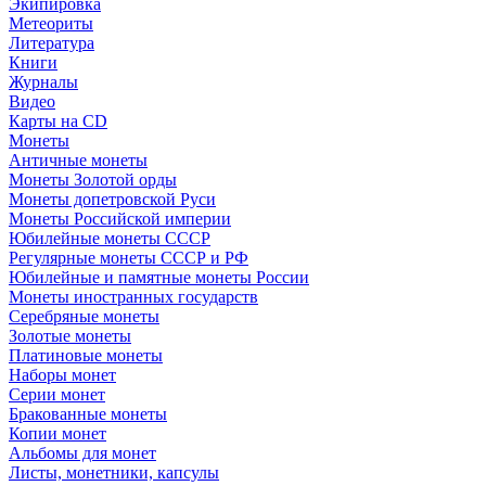
Экипировка
Метеориты
Литература
Книги
Журналы
Видео
Карты на CD
Монеты
Античные монеты
Монеты Золотой орды
Монеты допетровской Руси
Монеты Российской империи
Юбилейные монеты СССР
Регулярные монеты СССР и РФ
Юбилейные и памятные монеты России
Монеты иностранных государств
Серебряные монеты
Золотые монеты
Платиновые монеты
Наборы монет
Серии монет
Бракованные монеты
Копии монет
Альбомы для монет
Листы, монетники, капсулы