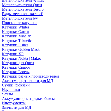
Металлоискатели Whites
Металлоискатели Quest
Металлоискатели Tesoro
Виды металлоискателей
Металлоискатели б/у
Поисковые катушки
Катушки Whites
Катушки Garrett
Катушки Minelab
Катушки Teknetics
Катушки Fisher
Катушки Golden Mask
Катушки XP
Катушки Nokta | Makro
Катушки для Quest
Катушки Сварог
Катушки Lorenz
Катушки разных производителей
Аксессуары, запчасти для МД
Сумки, рюкзаки
Наушники
Чехлы
Аккумуляторы, зарядки, боксы
Инструменты
Запчасти для МД