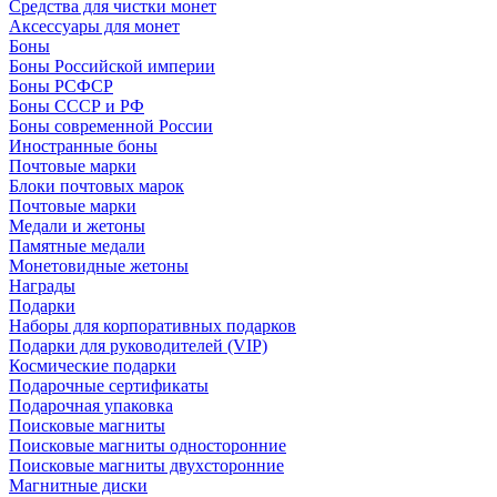
Средства для чистки монет
Аксессуары для монет
Боны
Боны Российской империи
Боны РСФСР
Боны СССР и РФ
Боны современной России
Иностранные боны
Почтовые марки
Блоки почтовых марок
Почтовые марки
Медали и жетоны
Памятные медали
Монетовидные жетоны
Награды
Подарки
Наборы для корпоративных подарков
Подарки для руководителей (VIP)
Космические подарки
Подарочные сертификаты
Подарочная упаковка
Поисковые магниты
Поисковые магниты односторонние
Поисковые магниты двухсторонние
Магнитные диски