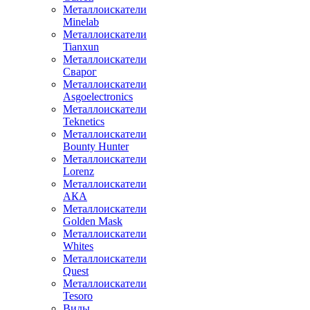
Металлоискатели
Minelab
Металлоискатели
Tianxun
Металлоискатели
Сварог
Металлоискатели
Asgoelectronics
Металлоискатели
Teknetics
Металлоискатели
Bounty Hunter
Металлоискатели
Lorenz
Металлоискатели
АКА
Металлоискатели
Golden Mask
Металлоискатели
Whites
Металлоискатели
Quest
Металлоискатели
Tesoro
Виды