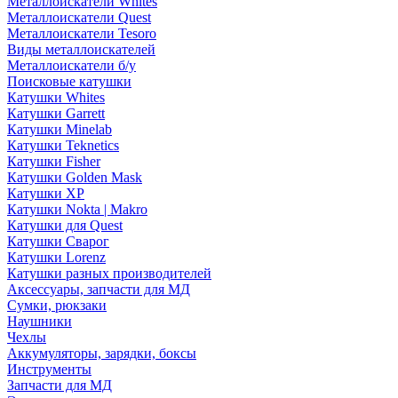
Металлоискатели Whites
Металлоискатели Quest
Металлоискатели Tesoro
Виды металлоискателей
Металлоискатели б/у
Поисковые катушки
Катушки Whites
Катушки Garrett
Катушки Minelab
Катушки Teknetics
Катушки Fisher
Катушки Golden Mask
Катушки XP
Катушки Nokta | Makro
Катушки для Quest
Катушки Сварог
Катушки Lorenz
Катушки разных производителей
Аксессуары, запчасти для МД
Сумки, рюкзаки
Наушники
Чехлы
Аккумуляторы, зарядки, боксы
Инструменты
Запчасти для МД