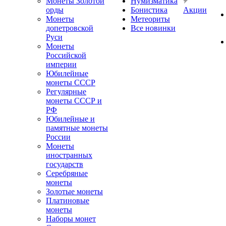
Монеты Золотой
Нумизматика
орды
Бонистика
Акции
Монеты
Метеориты
допетровской
Все новинки
Руси
Монеты
Российской
империи
Юбилейные
монеты СССР
Регулярные
монеты СССР и
РФ
Юбилейные и
памятные монеты
России
Монеты
иностранных
государств
Серебряные
монеты
Золотые монеты
Платиновые
монеты
Наборы монет