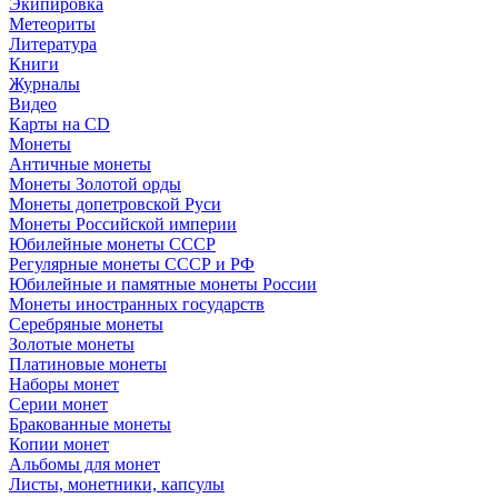
Экипировка
Метеориты
Литература
Книги
Журналы
Видео
Карты на CD
Монеты
Античные монеты
Монеты Золотой орды
Монеты допетровской Руси
Монеты Российской империи
Юбилейные монеты СССР
Регулярные монеты СССР и РФ
Юбилейные и памятные монеты России
Монеты иностранных государств
Серебряные монеты
Золотые монеты
Платиновые монеты
Наборы монет
Серии монет
Бракованные монеты
Копии монет
Альбомы для монет
Листы, монетники, капсулы