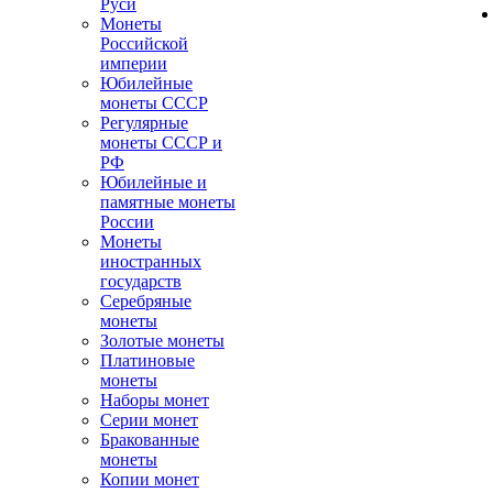
Руси
Монеты
Российской
империи
Юбилейные
монеты СССР
Регулярные
монеты СССР и
РФ
Юбилейные и
памятные монеты
России
Монеты
иностранных
государств
Серебряные
монеты
Золотые монеты
Платиновые
монеты
Наборы монет
Серии монет
Бракованные
монеты
Копии монет