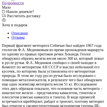
Подробности
Мало
Нашли дешевле?
Рассчитать доставку
Хочу в подарок
Описание
Отзывы
Первый фрагмент метеорита Сеймчан был найден 1967 года
геологом Ф.А. Медниковым во время прохождения маршрута
по одному из правых притоков речки Хекандя. Геолог
обнаружил образец железа весом около 300 кг, который лежал
в русле ручья. Ф.А. Медников сообщил о своей находке в
Комитет по метеоритам АН СССР и выслал небольшой его
кусочек, по которому была установлена его метеоритная
природа. В этом же году русло ручья было исследовано с
помощью металлоискателя, в результате чего был обнаружен
еще один экземпляр метеорита весом 51 кг. Исследование
этих двух образцов показало, что основная часть метеорита –
никелистое железо – представлена камаситом, тэнитом и
плесситом (смесью камасита и тэнита). В виде примесей
встречаются шрейберзит, рабдит и троилит, поэтому метеорит
был отнесен к среднеструктурным октаэдритам группы IIE-