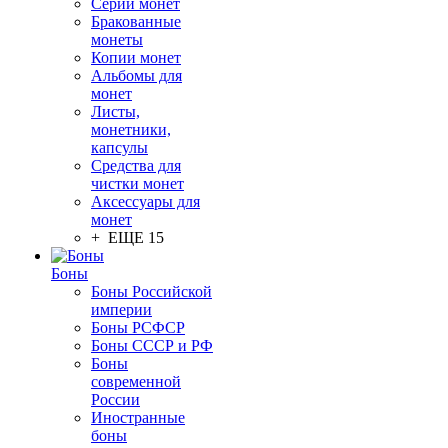
Серии монет
Бракованные
монеты
Копии монет
Альбомы для
монет
Листы,
монетники,
капсулы
Средства для
чистки монет
Аксессуары для
монет
+ ЕЩЕ 15
Боны
Боны Российской
империи
Боны РСФСР
Боны СССР и РФ
Боны
современной
России
Иностранные
боны