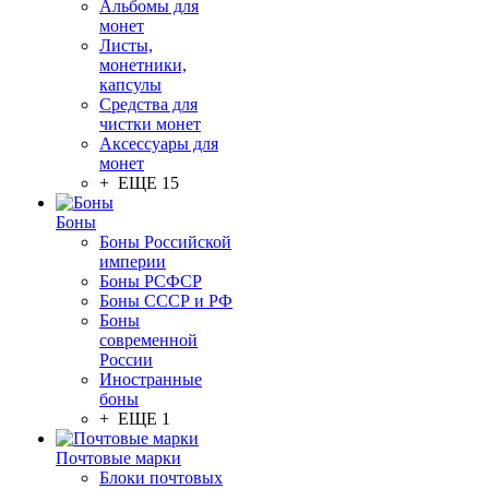
Альбомы для
монет
Листы,
монетники,
капсулы
Средства для
чистки монет
Аксессуары для
монет
+ ЕЩЕ 15
Боны
Боны Российской
империи
Боны РСФСР
Боны СССР и РФ
Боны
современной
России
Иностранные
боны
+ ЕЩЕ 1
Почтовые марки
Блоки почтовых