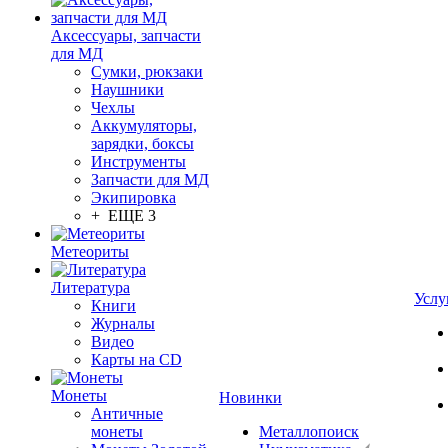
Аксессуары, запчасти
для МД
Сумки, рюкзаки
Наушники
Чехлы
Аккумуляторы,
зарядки, боксы
Инструменты
Запчасти для МД
Экипировка
+ ЕЩЕ 3
Метеориты
Литература
Услу
Книги
Журналы
Видео
Карты на CD
Монеты
Новинки
Античные
монеты
Металлопоиск