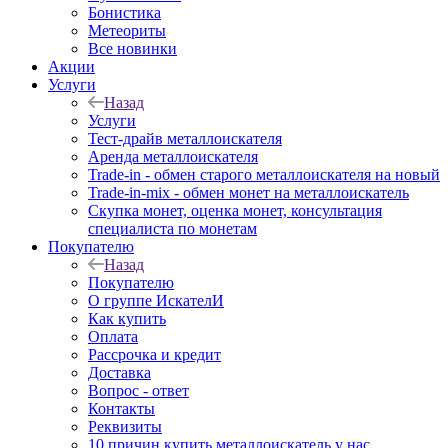
Бонистика
Метеориты
Все новинки
Акции
Услуги
Назад
Услуги
Тест-драйв металлоискателя
Аренда металлоискателя
Trade-in - обмен старого металлоискателя на новый
Trade-in-mix - обмен монет на металлоискатель
Скупка монет, оценка монет, консультация
специалиста по монетам
Покупателю
Назад
Покупателю
О группе ИскателИ
Как купить
Оплата
Рассрочка и кредит
Доставка
Вопрос - ответ
Контакты
Реквизиты
10 причин купить металлоискатель у нас