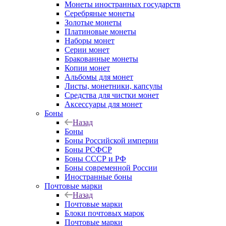
Монеты иностранных государств
Серебряные монеты
Золотые монеты
Платиновые монеты
Наборы монет
Серии монет
Бракованные монеты
Копии монет
Альбомы для монет
Листы, монетники, капсулы
Средства для чистки монет
Аксессуары для монет
Боны
Назад
Боны
Боны Российской империи
Боны РСФСР
Боны СССР и РФ
Боны современной России
Иностранные боны
Почтовые марки
Назад
Почтовые марки
Блоки почтовых марок
Почтовые марки