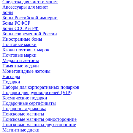
Средства для чистки монет
Аксессуары для монет
Боны
Боны Российской империи
Боны РСФСР
Боны СССР и РФ
Боны современной России
Иностранные боны
Почтовые марки
Блоки почтовых марок
Почтовые марки
Медали и жетоны
Памятные медали
Монетовидные жетоны
Награды
Подарки
Наборы для корпоративных подарков
Подарки для руководителей (VIP)
Космические подарки
Подарочные сертификаты
Подарочная упаковка
Поисковые магниты
Поисковые магниты односторонние
Поисковые магниты двухсторонние
Магнитные диски