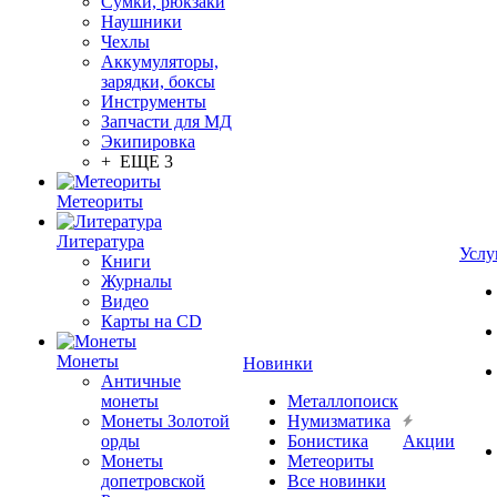
Сумки, рюкзаки
Наушники
Чехлы
Аккумуляторы,
зарядки, боксы
Инструменты
Запчасти для МД
Экипировка
+ ЕЩЕ 3
Метеориты
Литература
Услу
Книги
Журналы
Видео
Карты на CD
Монеты
Новинки
Античные
монеты
Металлопоиск
Монеты Золотой
Нумизматика
орды
Бонистика
Акции
Монеты
Метеориты
допетровской
Все новинки