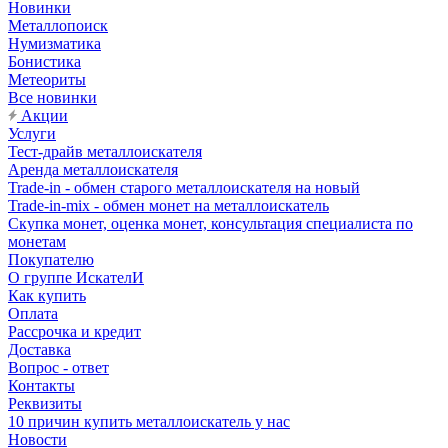
Новинки
Металлопоиск
Нумизматика
Бонистика
Метеориты
Все новинки
Акции
Услуги
Тест-драйв металлоискателя
Аренда металлоискателя
Trade-in - обмен старого металлоискателя на новый
Trade-in-mix - обмен монет на металлоискатель
Скупка монет, оценка монет, консультация специалиста по
монетам
Покупателю
О группе ИскателИ
Как купить
Оплата
Рассрочка и кредит
Доставка
Вопрос - ответ
Контакты
Реквизиты
10 причин купить металлоискатель у нас
Новости