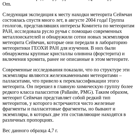
Om.
Следующая экспедиция к месту находки метеорита Сеймчан
состоялась спустя много лет, в августе 2004 года! Группа
геологов, представлявших интересы Комитета по метеоритам
РАН, исследовала русло ручья с помощью современных
металлоискателей и обнаружили сотни новых экземпляров
метеорита Сеймчан, которые они передали в лабораторию
метеоритики ГЕОХИ РАН для изучения. В них были
обнаружены крупные кристаллы оливина (форстерита) и
включения хромита, ранее не описанные в этом метеорите.
Современные исследования показали, что по структуре эти
экземпляры являются железокаменными метеоритами –
палласитами, что привело к переклассификации этого
метеорита. Он перешел в главную химическую группу более
редкого класса паласситов (Pallasite, PMG). Таким образом,
метеорит Сеймчан представляет собой редкий тип
метеоритов, у которого встречаются чисто железные
фрагменты и палласитовые фрагменты, но бывают и
экземпляры, в которых две эти составляющие находятся в
различных пропорциях.
Вес данного образца 4,7 г.