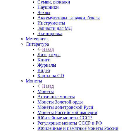
Сумки, рюкзаки
Наушники
Чехлы
Аккумуляторы, зарядки, боксы
Инструменты
Запчасти для МД
Экипировка
Метеориты
Литература
Назад
Литература
Книги
Журналы
Видео
Карты на CD
Монеты
Назад
Монеты
Античные монеты
Монеты Золотой орды
Монеты допетровской Руси
Монеты Российской империи
Юбилейные монеты СССР
Регулярные монеты СССР и РФ
Юбилейные и памятные монеты России