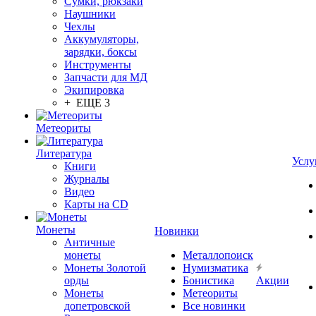
Сумки, рюкзаки
Наушники
Чехлы
Аккумуляторы,
зарядки, боксы
Инструменты
Запчасти для МД
Экипировка
+ ЕЩЕ 3
Метеориты
Литература
Услу
Книги
Журналы
Видео
Карты на CD
Монеты
Новинки
Античные
монеты
Металлопоиск
Монеты Золотой
Нумизматика
орды
Бонистика
Акции
Монеты
Метеориты
допетровской
Все новинки