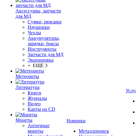
Аксессуары, запчасти
для МД
Сумки, рюкзаки
Наушники
Чехлы
Аккумуляторы,
зарядки, боксы
Инструменты
Запчасти для МД
Экипировка
+ ЕЩЕ 3
Метеориты
Литература
Услу
Книги
Журналы
Видео
Карты на CD
Монеты
Новинки
Античные
монеты
Металлопоиск