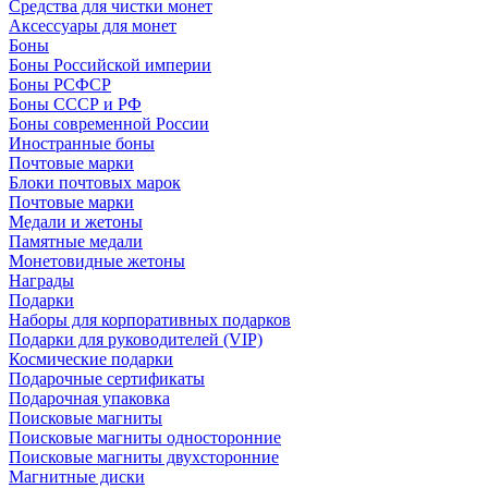
Средства для чистки монет
Аксессуары для монет
Боны
Боны Российской империи
Боны РСФСР
Боны СССР и РФ
Боны современной России
Иностранные боны
Почтовые марки
Блоки почтовых марок
Почтовые марки
Медали и жетоны
Памятные медали
Монетовидные жетоны
Награды
Подарки
Наборы для корпоративных подарков
Подарки для руководителей (VIP)
Космические подарки
Подарочные сертификаты
Подарочная упаковка
Поисковые магниты
Поисковые магниты односторонние
Поисковые магниты двухсторонние
Магнитные диски