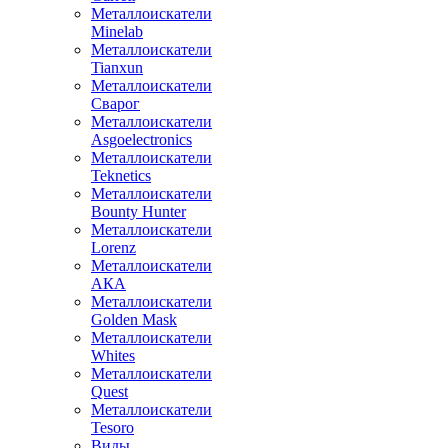
Металлоискатели
Minelab
Металлоискатели
Tianxun
Металлоискатели
Сварог
Металлоискатели
Asgoelectronics
Металлоискатели
Teknetics
Металлоискатели
Bounty Hunter
Металлоискатели
Lorenz
Металлоискатели
АКА
Металлоискатели
Golden Mask
Металлоискатели
Whites
Металлоискатели
Quest
Металлоискатели
Tesoro
Виды