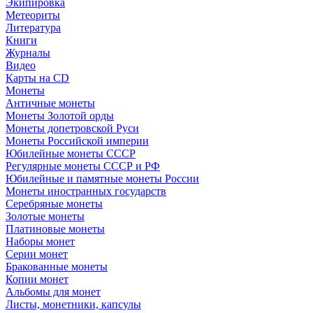
Экипировка
Метеориты
Литература
Книги
Журналы
Видео
Карты на CD
Монеты
Античные монеты
Монеты Золотой орды
Монеты допетровской Руси
Монеты Российской империи
Юбилейные монеты СССР
Регулярные монеты СССР и РФ
Юбилейные и памятные монеты России
Монеты иностранных государств
Серебряные монеты
Золотые монеты
Платиновые монеты
Наборы монет
Серии монет
Бракованные монеты
Копии монет
Альбомы для монет
Листы, монетники, капсулы