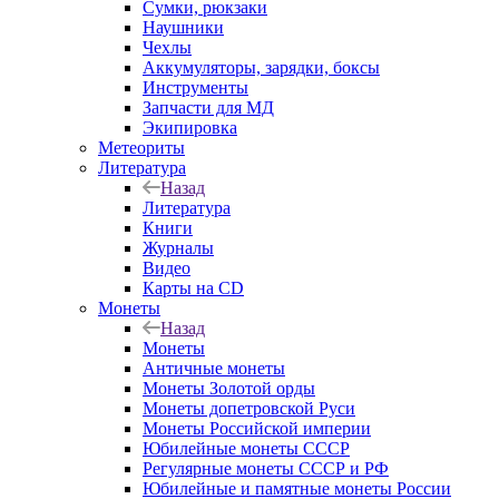
Сумки, рюкзаки
Наушники
Чехлы
Аккумуляторы, зарядки, боксы
Инструменты
Запчасти для МД
Экипировка
Метеориты
Литература
Назад
Литература
Книги
Журналы
Видео
Карты на CD
Монеты
Назад
Монеты
Античные монеты
Монеты Золотой орды
Монеты допетровской Руси
Монеты Российской империи
Юбилейные монеты СССР
Регулярные монеты СССР и РФ
Юбилейные и памятные монеты России