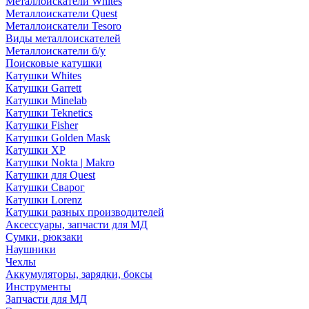
Металлоискатели Whites
Металлоискатели Quest
Металлоискатели Tesoro
Виды металлоискателей
Металлоискатели б/у
Поисковые катушки
Катушки Whites
Катушки Garrett
Катушки Minelab
Катушки Teknetics
Катушки Fisher
Катушки Golden Mask
Катушки XP
Катушки Nokta | Makro
Катушки для Quest
Катушки Сварог
Катушки Lorenz
Катушки разных производителей
Аксессуары, запчасти для МД
Сумки, рюкзаки
Наушники
Чехлы
Аккумуляторы, зарядки, боксы
Инструменты
Запчасти для МД