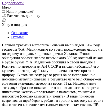
Подробности
Мало
Нашли дешевле?
Рассчитать доставку
Хочу в подарок
Описание
Отзывы
Первый фрагмент метеорита Сеймчан был найден 1967 года
геологом Ф.А. Медниковым во время прохождения маршрута
по одному из правых притоков речки Хекандя. Геолог
обнаружил образец железа весом около 300 кг, который лежал
в русле ручья. Ф.А. Медников сообщил о своей находке в
Комитет по метеоритам АН СССР и выслал небольшой его
кусочек, по которому была установлена его метеоритная
природа. В этом же году русло ручья было исследовано с
помощью металлоискателя, в результате чего был обнаружен
еще один экземпляр метеорита весом 51 кг. Исследование
этих двух образцов показало, что основная часть метеорита –
никелистое железо – представлена камаситом, тэнитом и
плесситом (смесью камасита и тэнита). В виде примесей
встречаются шрейберзит, рабдит и троилит, поэтому метеорит
был отнесен к среднеструктурным октаэдритам группы IIE-