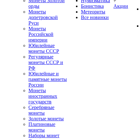
Монеты Золотой
Нумизматика
орды
Бонистика
Акции
Монеты
Метеориты
допетровской
Все новинки
Руси
Монеты
Российской
империи
Юбилейные
монеты СССР
Регулярные
монеты СССР и
РФ
Юбилейные и
памятные монеты
России
Монеты
иностранных
государств
Серебряные
монеты
Золотые монеты
Платиновые
монеты
Наборы монет