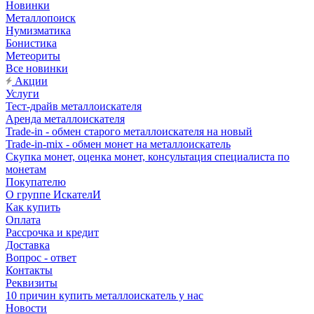
Новинки
Металлопоиск
Нумизматика
Бонистика
Метеориты
Все новинки
Акции
Услуги
Тест-драйв металлоискателя
Аренда металлоискателя
Trade-in - обмен старого металлоискателя на новый
Trade-in-mix - обмен монет на металлоискатель
Скупка монет, оценка монет, консультация специалиста по
монетам
Покупателю
О группе ИскателИ
Как купить
Оплата
Рассрочка и кредит
Доставка
Вопрос - ответ
Контакты
Реквизиты
10 причин купить металлоискатель у нас
Новости