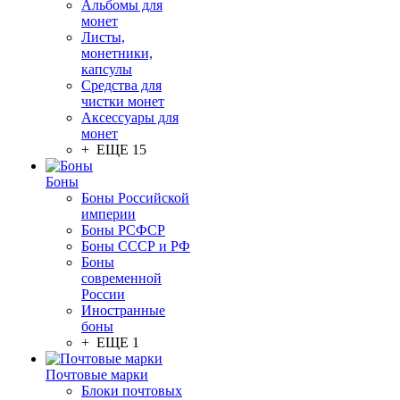
Альбомы для
монет
Листы,
монетники,
капсулы
Средства для
чистки монет
Аксессуары для
монет
+ ЕЩЕ 15
Боны
Боны Российской
империи
Боны РСФСР
Боны СССР и РФ
Боны
современной
России
Иностранные
боны
+ ЕЩЕ 1
Почтовые марки
Блоки почтовых