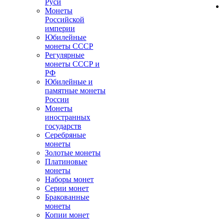
Руси
Монеты
Российской
империи
Юбилейные
монеты СССР
Регулярные
монеты СССР и
РФ
Юбилейные и
памятные монеты
России
Монеты
иностранных
государств
Серебряные
монеты
Золотые монеты
Платиновые
монеты
Наборы монет
Серии монет
Бракованные
монеты
Копии монет