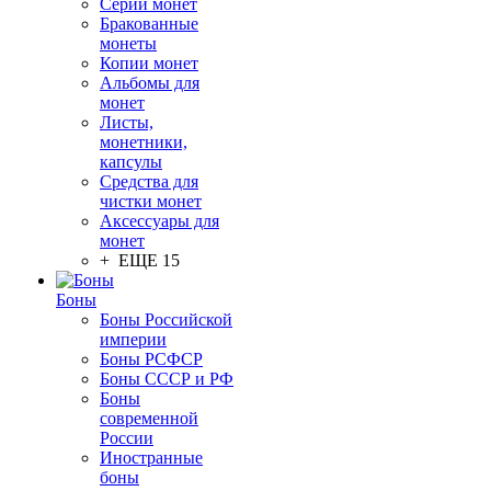
Серии монет
Бракованные
монеты
Копии монет
Альбомы для
монет
Листы,
монетники,
капсулы
Средства для
чистки монет
Аксессуары для
монет
+ ЕЩЕ 15
Боны
Боны Российской
империи
Боны РСФСР
Боны СССР и РФ
Боны
современной
России
Иностранные
боны