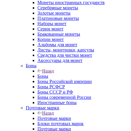
Монеты иностранных государств
Серебряные монеты
Золотые монеты
Платиновые монеты
Наборы монет
Серии монет
Бракованные монеты
Копии монет
Альбомы для монет
Листы, монетники, капсулы
Средства для чистки монет
Аксессуары для монет
Боны
Назад
Боны
Боны Российской империи
Боны РСФСР
Боны СССР и РФ
Боны современной России
Иностранные боны
Почтовые марки
Назад
Почтовые марки
Блоки почтовых марок
Почтовые марки