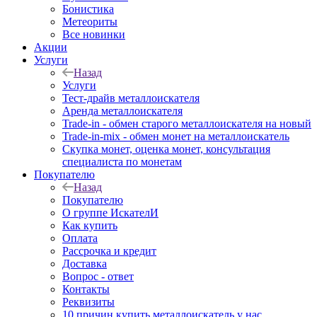
Бонистика
Метеориты
Все новинки
Акции
Услуги
Назад
Услуги
Тест-драйв металлоискателя
Аренда металлоискателя
Trade-in - обмен старого металлоискателя на новый
Trade-in-mix - обмен монет на металлоискатель
Скупка монет, оценка монет, консультация
специалиста по монетам
Покупателю
Назад
Покупателю
О группе ИскателИ
Как купить
Оплата
Рассрочка и кредит
Доставка
Вопрос - ответ
Контакты
Реквизиты
10 причин купить металлоискатель у нас