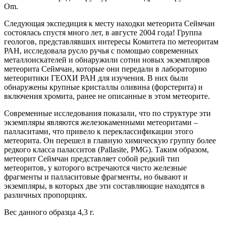
Om.
Следующая экспедиция к месту находки метеорита Сеймчан
состоялась спустя много лет, в августе 2004 года! Группа
геологов, представлявших интересы Комитета по метеоритам
РАН, исследовала русло ручья с помощью современных
металлоискателей и обнаружили сотни новых экземпляров
метеорита Сеймчан, которые они передали в лабораторию
метеоритики ГЕОХИ РАН для изучения. В них были
обнаружены крупные кристаллы оливина (форстерита) и
включения хромита, ранее не описанные в этом метеорите.
Современные исследования показали, что по структуре эти
экземпляры являются железокаменными метеоритами –
палласитами, что привело к переклассификации этого
метеорита. Он перешел в главную химическую группу более
редкого класса паласситов (Pallasite, PMG). Таким образом,
метеорит Сеймчан представляет собой редкий тип
метеоритов, у которого встречаются чисто железные
фрагменты и палласитовые фрагменты, но бывают и
экземпляры, в которых две эти составляющие находятся в
различных пропорциях.
Вес данного образца 4,3 г.