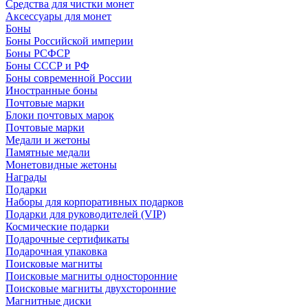
Средства для чистки монет
Аксессуары для монет
Боны
Боны Российской империи
Боны РСФСР
Боны СССР и РФ
Боны современной России
Иностранные боны
Почтовые марки
Блоки почтовых марок
Почтовые марки
Медали и жетоны
Памятные медали
Монетовидные жетоны
Награды
Подарки
Наборы для корпоративных подарков
Подарки для руководителей (VIP)
Космические подарки
Подарочные сертификаты
Подарочная упаковка
Поисковые магниты
Поисковые магниты односторонние
Поисковые магниты двухсторонние
Магнитные диски