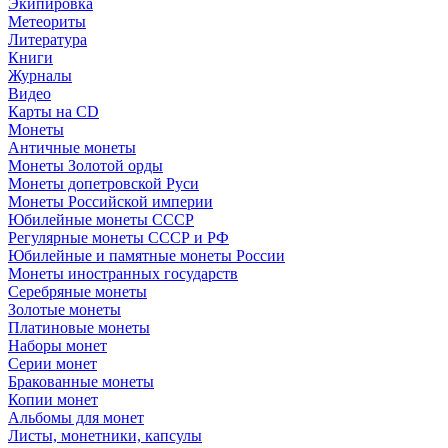
Экипировка
Метеориты
Литература
Книги
Журналы
Видео
Карты на CD
Монеты
Античные монеты
Монеты Золотой орды
Монеты допетровской Руси
Монеты Российской империи
Юбилейные монеты СССР
Регулярные монеты СССР и РФ
Юбилейные и памятные монеты России
Монеты иностранных государств
Серебряные монеты
Золотые монеты
Платиновые монеты
Наборы монет
Серии монет
Бракованные монеты
Копии монет
Альбомы для монет
Листы, монетники, капсулы