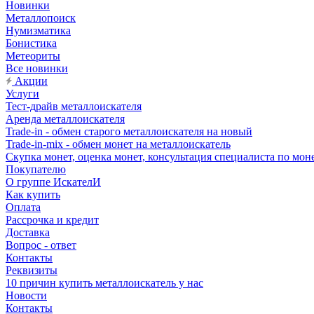
Новинки
Металлопоиск
Нумизматика
Бонистика
Метеориты
Все новинки
Акции
Услуги
Тест-драйв металлоискателя
Аренда металлоискателя
Trade-in - обмен старого металлоискателя на новый
Trade-in-mix - обмен монет на металлоискатель
Скупка монет, оценка монет, консультация специалиста по мон
Покупателю
О группе ИскателИ
Как купить
Оплата
Рассрочка и кредит
Доставка
Вопрос - ответ
Контакты
Реквизиты
10 причин купить металлоискатель у нас
Новости
Контакты