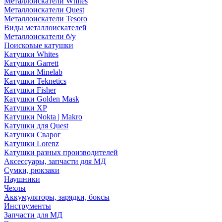
Металлоискатели Whites
Металлоискатели Quest
Металлоискатели Tesoro
Виды металлоискателей
Металлоискатели б/у
Поисковые катушки
Катушки Whites
Катушки Garrett
Катушки Minelab
Катушки Teknetics
Катушки Fisher
Катушки Golden Mask
Катушки XP
Катушки Nokta | Makro
Катушки для Quest
Катушки Сварог
Катушки Lorenz
Катушки разных производителей
Аксессуары, запчасти для МД
Сумки, рюкзаки
Наушники
Чехлы
Аккумуляторы, зарядки, боксы
Инструменты
Запчасти для МД