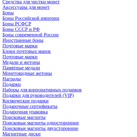
Средства для чистки монет
Аксессуары для монет
Боны
Боны Российской империи
Боны РСФСР
Боны СССР и РФ
Боны современной России
Иностранные боны
Почтовые марки
Блоки почтовых марок
Почтовые марки
Медали и жетоны
Памятные медали
Монетовидные жетоны
Награды
Подарки
Наборы для корпоративных подарков
Подарки для руководителей (VIP)
Космические подарки
Подарочные сертификаты
Подарочная упаковка
Поисковые магниты
Поисковые магниты односторонние
Поисковые магниты двухсторонние
Магнитные диски