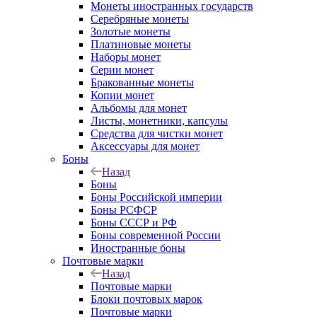
Монеты иностранных государств
Серебряные монеты
Золотые монеты
Платиновые монеты
Наборы монет
Серии монет
Бракованные монеты
Копии монет
Альбомы для монет
Листы, монетники, капсулы
Средства для чистки монет
Аксессуары для монет
Боны
Назад
Боны
Боны Российской империи
Боны РСФСР
Боны СССР и РФ
Боны современной России
Иностранные боны
Почтовые марки
Назад
Почтовые марки
Блоки почтовых марок
Почтовые марки