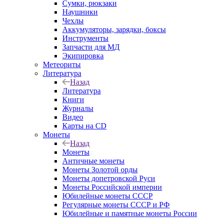
Сумки, рюкзаки
Наушники
Чехлы
Аккумуляторы, зарядки, боксы
Инструменты
Запчасти для МД
Экипировка
Метеориты
Литература
Назад
Литература
Книги
Журналы
Видео
Карты на CD
Монеты
Назад
Монеты
Античные монеты
Монеты Золотой орды
Монеты допетровской Руси
Монеты Российской империи
Юбилейные монеты СССР
Регулярные монеты СССР и РФ
Юбилейные и памятные монеты России