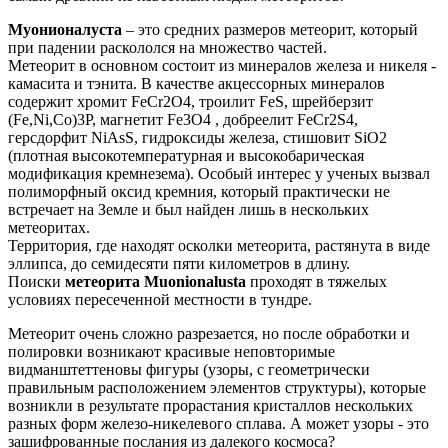
Муонионалуста
– это средних размеров метеорит, который
при падении раскололся на множество частей.
Метеорит в основном состоит из минералов железа и никеля -
камасита и тэнита. В качестве акцессорных минералов
содержит хромит FeCr2O4, троилит FeS, шрейберзит
(Fe,Ni,Co)3P, магнетит Fe3O4 , добреелит FeCr2S4,
герсдорфит NiAsS, гидроксиды железа, стишовит SiO2
(плотная высокотемпературная и высокобарическая
модификация кремнезема). Особый интерес у ученых вызвал
полиморфный оксид кремния, который практически не
встречает на Земле и был найден лишь в нескольких
метеоритах.
Территория, где находят осколки метеорита, растянута в виде
эллипса, до семидесяти пяти километров в длину.
Поиски
метеорита Muonionalusta
проходят в тяжелых
условиях пересеченной местности в тундре.
Метеорит очень сложно разрезается, но после обработки и
полировки возникают красивые неповторимые
видманштеттеновы фигуры (узоры, с геометрически
правильным расположением элементов структуры), которые
возникли в результате прорастания кристаллов нескольких
разных форм железо-никелевого сплава. А может узоры - это
зашифрованные послания из далекого космоса?