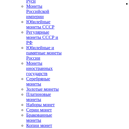
Руси
Монеты
Российской
империи
Юбилейные
монеты СССР
Регулярные
монеты СССР и
РФ
Юбилейные и
памятные монеты
России
Монеты
иностранных
государств
Серебряные
монеты
Золотые монеты
Платиновые
монеты
Наборы монет
Серии монет
Бракованные
монеты
Копии монет