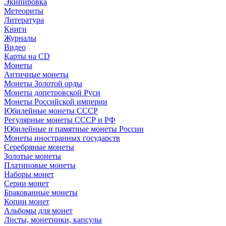
Экипировка
Метеориты
Литература
Книги
Журналы
Видео
Карты на CD
Монеты
Античные монеты
Монеты Золотой орды
Монеты допетровской Руси
Монеты Российской империи
Юбилейные монеты СССР
Регулярные монеты СССР и РФ
Юбилейные и памятные монеты России
Монеты иностранных государств
Серебряные монеты
Золотые монеты
Платиновые монеты
Наборы монет
Серии монет
Бракованные монеты
Копии монет
Альбомы для монет
Листы, монетники, капсулы