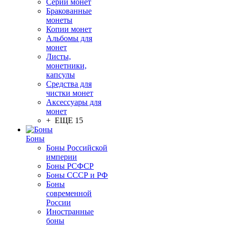
Серии монет
Бракованные
монеты
Копии монет
Альбомы для
монет
Листы,
монетники,
капсулы
Средства для
чистки монет
Аксессуары для
монет
+ ЕЩЕ 15
Боны
Боны Российской
империи
Боны РСФСР
Боны СССР и РФ
Боны
современной
России
Иностранные
боны