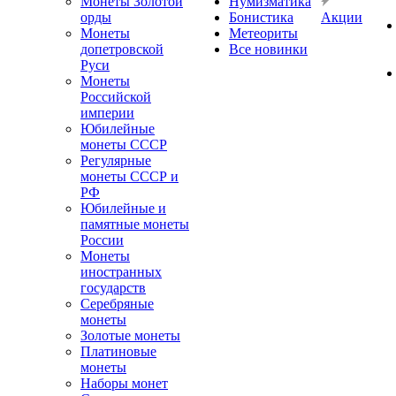
Монеты Золотой
Нумизматика
орды
Бонистика
Акции
Монеты
Метеориты
допетровской
Все новинки
Руси
Монеты
Российской
империи
Юбилейные
монеты СССР
Регулярные
монеты СССР и
РФ
Юбилейные и
памятные монеты
России
Монеты
иностранных
государств
Серебряные
монеты
Золотые монеты
Платиновые
монеты
Наборы монет