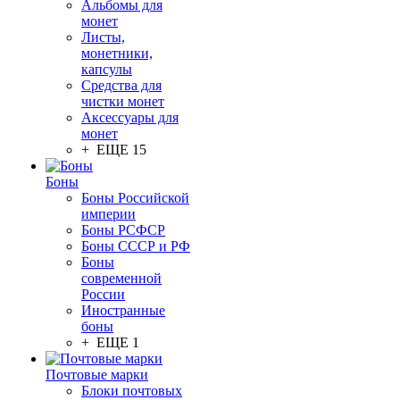
Альбомы для
монет
Листы,
монетники,
капсулы
Средства для
чистки монет
Аксессуары для
монет
+ ЕЩЕ 15
Боны
Боны Российской
империи
Боны РСФСР
Боны СССР и РФ
Боны
современной
России
Иностранные
боны
+ ЕЩЕ 1
Почтовые марки
Блоки почтовых