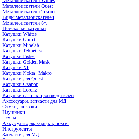
Металлоискатели Whites
Металлоискатели Quest
Металлоискатели Tesoro
Виды металлоискателей
Металлоискатели б/у
Поисковые катушки
Катушки Whites
Катушки Garrett
Катушки Minelab
Катушки Teknetics
Катушки Fisher
Катушки Golden Mask
Катушки XP
Катушки Nokta | Makro
Катушки для Quest
Катушки Сварог
Катушки Lorenz
Катушки разных производителей
Аксессуары, запчасти для МД
Сумки, рюкзаки
Наушники
Чехлы
Аккумуляторы, зарядки, боксы
Инструменты
Запчасти для МД