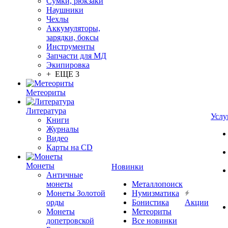
Сумки, рюкзаки
Наушники
Чехлы
Аккумуляторы,
зарядки, боксы
Инструменты
Запчасти для МД
Экипировка
+ ЕЩЕ 3
Метеориты
Литература
Услу
Книги
Журналы
Видео
Карты на CD
Монеты
Новинки
Античные
монеты
Металлопоиск
Монеты Золотой
Нумизматика
орды
Бонистика
Акции
Монеты
Метеориты
допетровской
Все новинки