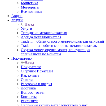
Бонистика
Метеориты
Все новинки
Акции
Услуги
Назад
Услуги
Тест-драйв металлоискателя
Аренда металлоискателя
Trade-in - обмен старого металлоискателя на новый
Trade-in-mix - обмен монет на металлоискатель
Скупка монет, оценка монет, консультация
специалиста по монетам
Покупателю
Назад
Покупателю
О группе ИскателИ
Как купить
Оплата
Рассрочка и кредит
Доставка
Вопрос - ответ
Контакты
Реквизиты
10 причин купить металлоискатель у нас