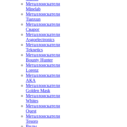
Металлоискатели
Minelab
Металлоискатели
Tianxun
Металлоискатели
Сварог
Металлоискатели
Asgoelectronics
Металлоискатели
Teknetics
Металлоискатели
Bounty Hunter
Металлоискатели
Lorenz
Металлоискатели
АКА
Металлоискатели
Golden Mask
Металлоискатели
Whites
Металлоискатели
Quest
Металлоискатели
Tesoro
Виды