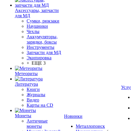
Аксессуары, запчасти
для МД
Сумки, рюкзаки
Наушники
Чехлы
Аккумуляторы,
зарядки, боксы
Инструменты
Запчасти для МД
Экипировка
+ ЕЩЕ 3
Метеориты
Литература
Услу
Книги
Журналы
Видео
Карты на CD
Монеты
Новинки
Античные
монеты
Металлопоиск