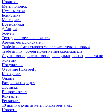
Новинки
Металлопоиск
Нумизматика
Бонистика
Метеориты
Все новинки
Акции
Услуги
Тест-драйв металлоискателя
Аренда металлоискателя
Trade-in - обмен старого металлоискателя на новый
Trade-in-mix - обмен монет на металлоискатель
Скупка монет, оценка монет, консультация специалиста по
монетам
Покупателю
О группе ИскателИ
Как купить
Оплата
Рассрочка и кредит
Доставка
Вопрос - ответ
Контакты
Реквизиты
10 причин купить металлоискатель у нас
Новости