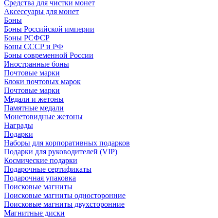
Средства для чистки монет
Аксессуары для монет
Боны
Боны Российской империи
Боны РСФСР
Боны СССР и РФ
Боны современной России
Иностранные боны
Почтовые марки
Блоки почтовых марок
Почтовые марки
Медали и жетоны
Памятные медали
Монетовидные жетоны
Награды
Подарки
Наборы для корпоративных подарков
Подарки для руководителей (VIP)
Космические подарки
Подарочные сертификаты
Подарочная упаковка
Поисковые магниты
Поисковые магниты односторонние
Поисковые магниты двухсторонние
Магнитные диски