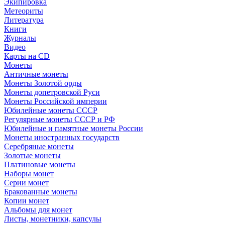
Экипировка
Метеориты
Литература
Книги
Журналы
Видео
Карты на CD
Монеты
Античные монеты
Монеты Золотой орды
Монеты допетровской Руси
Монеты Российской империи
Юбилейные монеты СССР
Регулярные монеты СССР и РФ
Юбилейные и памятные монеты России
Монеты иностранных государств
Серебряные монеты
Золотые монеты
Платиновые монеты
Наборы монет
Серии монет
Бракованные монеты
Копии монет
Альбомы для монет
Листы, монетники, капсулы