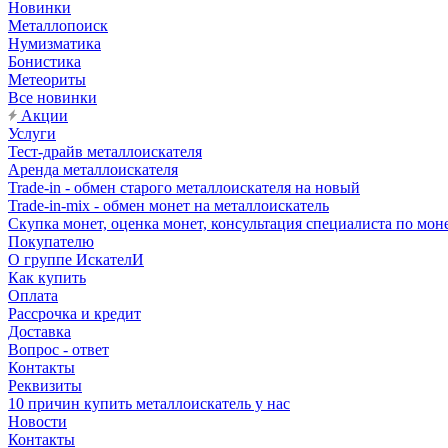
Новинки
Металлопоиск
Нумизматика
Бонистика
Метеориты
Все новинки
Акции
Услуги
Тест-драйв металлоискателя
Аренда металлоискателя
Trade-in - обмен старого металлоискателя на новый
Trade-in-mix - обмен монет на металлоискатель
Скупка монет, оценка монет, консультация специалиста по мон
Покупателю
О группе ИскателИ
Как купить
Оплата
Рассрочка и кредит
Доставка
Вопрос - ответ
Контакты
Реквизиты
10 причин купить металлоискатель у нас
Новости
Контакты