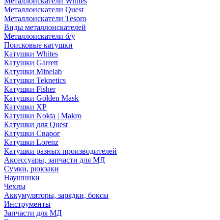
Металлоискатели Whites
Металлоискатели Quest
Металлоискатели Tesoro
Виды металлоискателей
Металлоискатели б/у
Поисковые катушки
Катушки Whites
Катушки Garrett
Катушки Minelab
Катушки Teknetics
Катушки Fisher
Катушки Golden Mask
Катушки XP
Катушки Nokta | Makro
Катушки для Quest
Катушки Сварог
Катушки Lorenz
Катушки разных производителей
Аксессуары, запчасти для МД
Сумки, рюкзаки
Наушники
Чехлы
Аккумуляторы, зарядки, боксы
Инструменты
Запчасти для МД