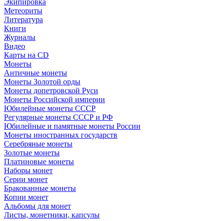
Экипировка
Метеориты
Литература
Книги
Журналы
Видео
Карты на CD
Монеты
Античные монеты
Монеты Золотой орды
Монеты допетровской Руси
Монеты Российской империи
Юбилейные монеты СССР
Регулярные монеты СССР и РФ
Юбилейные и памятные монеты России
Монеты иностранных государств
Серебряные монеты
Золотые монеты
Платиновые монеты
Наборы монет
Серии монет
Бракованные монеты
Копии монет
Альбомы для монет
Листы, монетники, капсулы