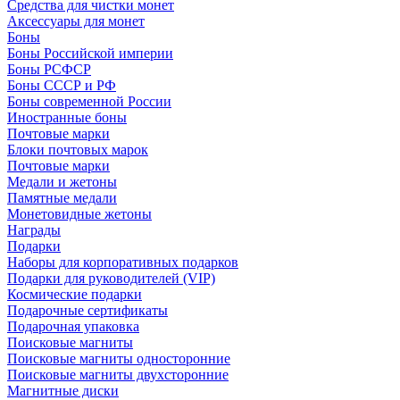
Средства для чистки монет
Аксессуары для монет
Боны
Боны Российской империи
Боны РСФСР
Боны СССР и РФ
Боны современной России
Иностранные боны
Почтовые марки
Блоки почтовых марок
Почтовые марки
Медали и жетоны
Памятные медали
Монетовидные жетоны
Награды
Подарки
Наборы для корпоративных подарков
Подарки для руководителей (VIP)
Космические подарки
Подарочные сертификаты
Подарочная упаковка
Поисковые магниты
Поисковые магниты односторонние
Поисковые магниты двухсторонние
Магнитные диски