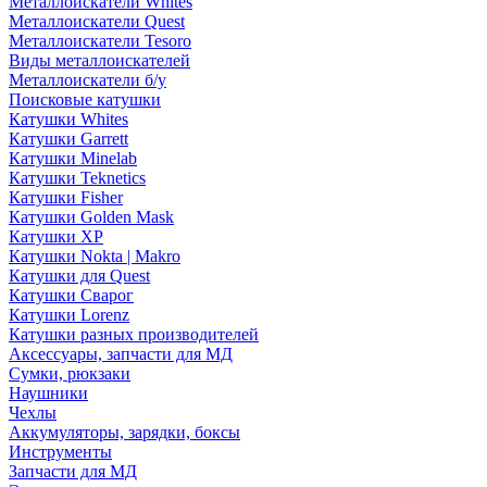
Металлоискатели Whites
Металлоискатели Quest
Металлоискатели Tesoro
Виды металлоискателей
Металлоискатели б/у
Поисковые катушки
Катушки Whites
Катушки Garrett
Катушки Minelab
Катушки Teknetics
Катушки Fisher
Катушки Golden Mask
Катушки XP
Катушки Nokta | Makro
Катушки для Quest
Катушки Сварог
Катушки Lorenz
Катушки разных производителей
Аксессуары, запчасти для МД
Сумки, рюкзаки
Наушники
Чехлы
Аккумуляторы, зарядки, боксы
Инструменты
Запчасти для МД