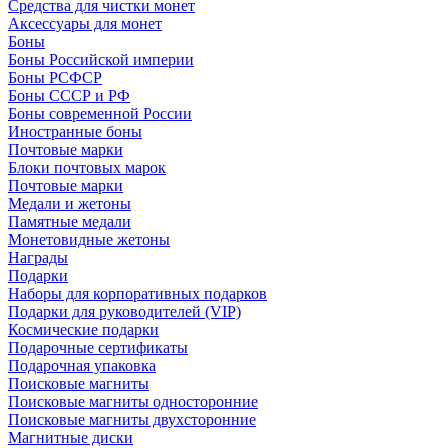
Средства для чистки монет
Аксессуары для монет
Боны
Боны Российской империи
Боны РСФСР
Боны СССР и РФ
Боны современной России
Иностранные боны
Почтовые марки
Блоки почтовых марок
Почтовые марки
Медали и жетоны
Памятные медали
Монетовидные жетоны
Награды
Подарки
Наборы для корпоративных подарков
Подарки для руководителей (VIP)
Космические подарки
Подарочные сертификаты
Подарочная упаковка
Поисковые магниты
Поисковые магниты односторонние
Поисковые магниты двухсторонние
Магнитные диски