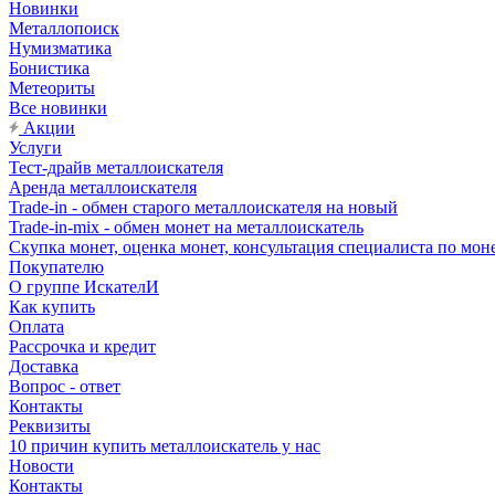
Новинки
Металлопоиск
Нумизматика
Бонистика
Метеориты
Все новинки
Акции
Услуги
Тест-драйв металлоискателя
Аренда металлоискателя
Trade-in - обмен старого металлоискателя на новый
Trade-in-mix - обмен монет на металлоискатель
Скупка монет, оценка монет, консультация специалиста по мон
Покупателю
О группе ИскателИ
Как купить
Оплата
Рассрочка и кредит
Доставка
Вопрос - ответ
Контакты
Реквизиты
10 причин купить металлоискатель у нас
Новости
Контакты