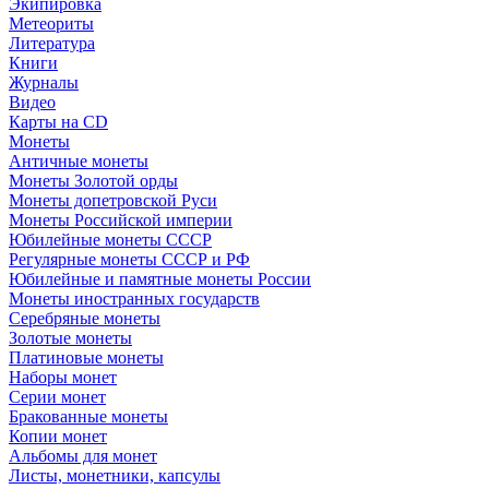
Экипировка
Метеориты
Литература
Книги
Журналы
Видео
Карты на CD
Монеты
Античные монеты
Монеты Золотой орды
Монеты допетровской Руси
Монеты Российской империи
Юбилейные монеты СССР
Регулярные монеты СССР и РФ
Юбилейные и памятные монеты России
Монеты иностранных государств
Серебряные монеты
Золотые монеты
Платиновые монеты
Наборы монет
Серии монет
Бракованные монеты
Копии монет
Альбомы для монет
Листы, монетники, капсулы