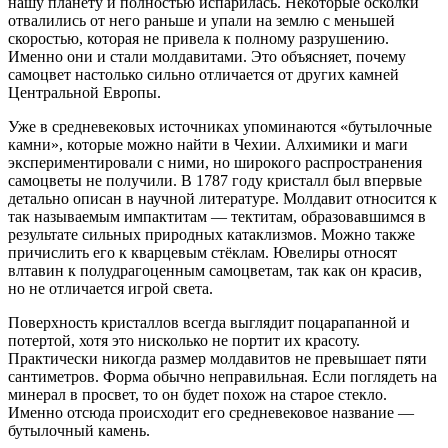
нашу планету и полностью испарилась. Некоторые осколки
отвалились от него раньше и упали на землю с меньшей
скоростью, которая не привела к полному разрушению.
Именно они и стали молдавитами. Это объясняет, почему
самоцвет настолько сильно отличается от других камней
Центральной Европы.
Уже в средневековых источниках упоминаются «бутылочные
камни», которые можно найти в Чехии. Алхимики и маги
экспериментировали с ними, но широкого распространения
самоцветы не получили. В 1787 году кристалл был впервые
детально описан в научной литературе. Молдавит относится к
так называемым импактитам — тектитам, образовавшимся в
результате сильных природных катаклизмов. Можно также
причислить его к кварцевым стёклам. Ювелиры относят
влтавин к полудрагоценным самоцветам, так как он красив,
но не отличается игрой света.
Поверхность кристаллов всегда выглядит поцарапанной и
потертой, хотя это нисколько не портит их красоту.
Практически никогда размер молдавитов не превышает пяти
сантиметров. Форма обычно неправильная. Если поглядеть на
минерал в просвет, то он будет похож на старое стекло.
Именно отсюда происходит его средневековое название —
бутылочный камень.