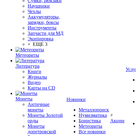
Сумки, рюкзаки
Наушники
Чехлы
Аккумуляторы,
зарядки, боксы
Инструменты
Запчасти для МД
Экипировка
+ ЕЩЕ 3
Метеориты
Литература
Услу
Книги
Журналы
Видео
Карты на CD
Монеты
Новинки
Античные
монеты
Металлопоиск
Монеты Золотой
Нумизматика
орды
Бонистика
Акции
Монеты
Метеориты
допетровской
Все новинки