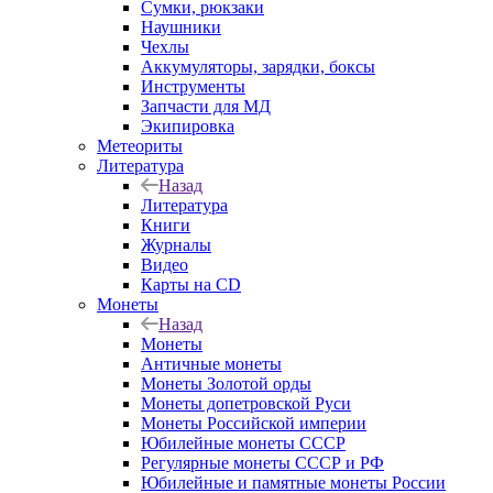
Сумки, рюкзаки
Наушники
Чехлы
Аккумуляторы, зарядки, боксы
Инструменты
Запчасти для МД
Экипировка
Метеориты
Литература
Назад
Литература
Книги
Журналы
Видео
Карты на CD
Монеты
Назад
Монеты
Античные монеты
Монеты Золотой орды
Монеты допетровской Руси
Монеты Российской империи
Юбилейные монеты СССР
Регулярные монеты СССР и РФ
Юбилейные и памятные монеты России