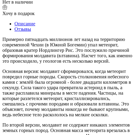
Нет в наличии
Хочу в подарок
Описание
Отзывы
Примерно пятнадцать миллионов лет назад на территорию
современной Чехии (в Южной Богемии) упал метеорит,
образовав кратер Нордлингер Рис. Это послужило причиной
формирования молдавита (влтавина). Насчет того, как именно
это происходило, у геологов есть несколько версий.
Основная версия: молдавит сформировался, когда метеорит
повредил горные породы. Скорость столкновения небесного
камня с землёй была огромной - более двадцати километров в
секунду. Сила такого удара превратила астероид в пыль, а
также расплавила минералы в месте падения. Частицы, на
которые разлетелся метеорит, кристаллизировались,
смешались с прочими породами и образовали влтавины. Это
объясняет, почему молдавиты никогда не бывают крупными,
ведь небесное тело раскололось на мелкие осколки.
По второй версии, молдавит не содержит никаких элементов
земных горных пород. Основная масса метеорита врезалась в