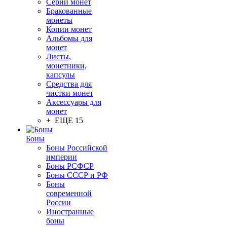
Серии монет
Бракованные
монеты
Копии монет
Альбомы для
монет
Листы,
монетники,
капсулы
Средства для
чистки монет
Аксессуары для
монет
+ ЕЩЕ 15
Боны
Боны Российской
империи
Боны РСФСР
Боны СССР и РФ
Боны
современной
России
Иностранные
боны