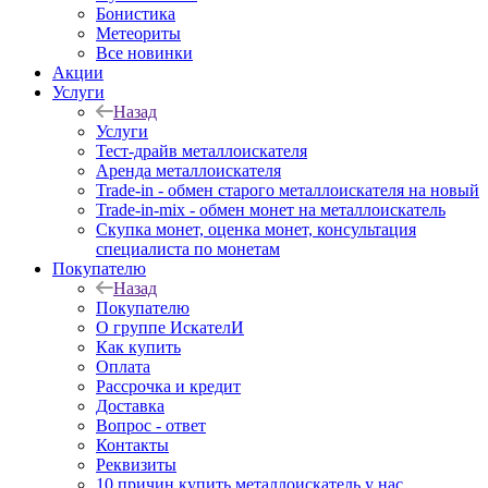
Бонистика
Метеориты
Все новинки
Акции
Услуги
Назад
Услуги
Тест-драйв металлоискателя
Аренда металлоискателя
Trade-in - обмен старого металлоискателя на новый
Trade-in-mix - обмен монет на металлоискатель
Скупка монет, оценка монет, консультация
специалиста по монетам
Покупателю
Назад
Покупателю
О группе ИскателИ
Как купить
Оплата
Рассрочка и кредит
Доставка
Вопрос - ответ
Контакты
Реквизиты
10 причин купить металлоискатель у нас