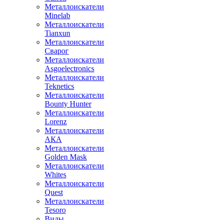
Металлоискатели
Minelab
Металлоискатели
Tianxun
Металлоискатели
Сварог
Металлоискатели
Asgoelectronics
Металлоискатели
Teknetics
Металлоискатели
Bounty Hunter
Металлоискатели
Lorenz
Металлоискатели
АКА
Металлоискатели
Golden Mask
Металлоискатели
Whites
Металлоискатели
Quest
Металлоискатели
Tesoro
Виды