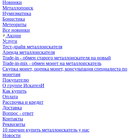
Новинки
Металлопоиск
Нумизматика
Бонистика
Метеориты
Все новинки
Акции
Услуги
Тест-драйв металлоискателя
Аренда металлоискателя
Trade-in - обмен старого металлоискателя на новый
Trade-in-mix - обмен монет на металлоискатель
Скупка монет, оценка монет, консультация специалиста по
монетам
Покупателю
О группе ИскателИ
Как купить
Оплата
Рассрочка и кредит
Доставка
Вопрос - ответ
Контакты
Реквизиты
10 причин купить металлоискатель у нас
Новости