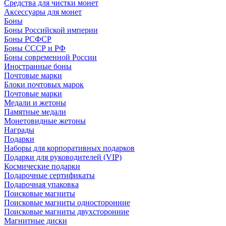
Средства для чистки монет
Аксессуары для монет
Боны
Боны Российской империи
Боны РСФСР
Боны СССР и РФ
Боны современной России
Иностранные боны
Почтовые марки
Блоки почтовых марок
Почтовые марки
Медали и жетоны
Памятные медали
Монетовидные жетоны
Награды
Подарки
Наборы для корпоративных подарков
Подарки для руководителей (VIP)
Космические подарки
Подарочные сертификаты
Подарочная упаковка
Поисковые магниты
Поисковые магниты односторонние
Поисковые магниты двухсторонние
Магнитные диски