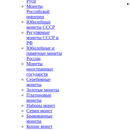
Руси
Монеты
Российской
империи
Юбилейные
монеты СССР
Регулярные
монеты СССР и
РФ
Юбилейные и
памятные монеты
России
Монеты
иностранных
государств
Серебряные
монеты
Золотые монеты
Платиновые
монеты
Наборы монет
Серии монет
Бракованные
монеты
Копии монет