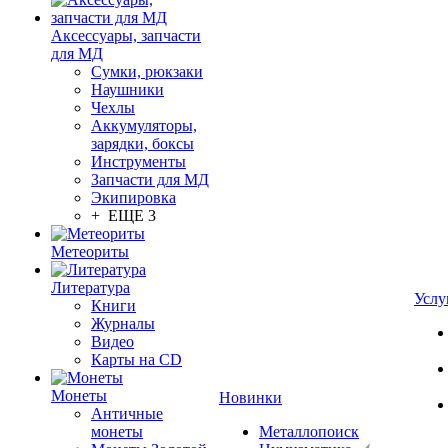
Аксессуары, запчасти
для МД
Сумки, рюкзаки
Наушники
Чехлы
Аккумуляторы,
зарядки, боксы
Инструменты
Запчасти для МД
Экипировка
+ ЕЩЕ 3
Метеориты
Литература
Услу
Книги
Журналы
Видео
Карты на CD
Монеты
Новинки
Античные
монеты
Металлопоиск