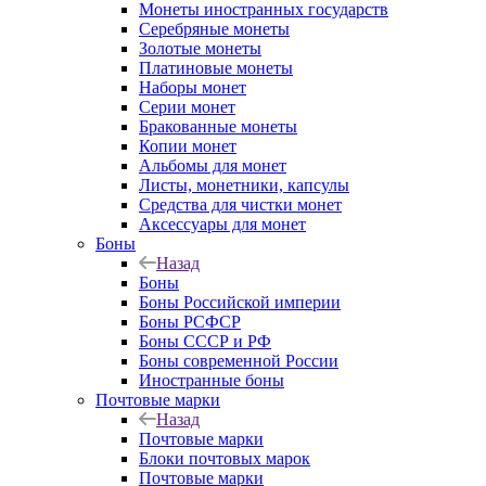
Монеты иностранных государств
Серебряные монеты
Золотые монеты
Платиновые монеты
Наборы монет
Серии монет
Бракованные монеты
Копии монет
Альбомы для монет
Листы, монетники, капсулы
Средства для чистки монет
Аксессуары для монет
Боны
Назад
Боны
Боны Российской империи
Боны РСФСР
Боны СССР и РФ
Боны современной России
Иностранные боны
Почтовые марки
Назад
Почтовые марки
Блоки почтовых марок
Почтовые марки