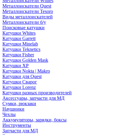
Металлоискатели Whites
Металлоискатели Quest
Металлоискатели Tesoro
Виды металлоискателей
Металлоискатели б/у
Поисковые катушки
Катушки Whites
Катушки Garrett
Катушки Minelab
Катушки Teknetics
Катушки Fisher
Катушки Golden Mask
Катушки XP
Катушки Nokta | Makro
Катушки для Quest
Катушки Сварог
Катушки Lorenz
Катушки разных производителей
Аксессуары, запчасти для МД
Сумки, рюкзаки
Наушники
Чехлы
Аккумуляторы, зарядки, боксы
Инструменты
Запчасти для МД