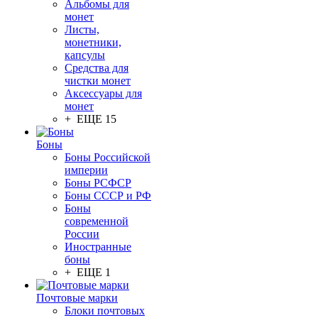
Альбомы для
монет
Листы,
монетники,
капсулы
Средства для
чистки монет
Аксессуары для
монет
+ ЕЩЕ 15
Боны
Боны Российской
империи
Боны РСФСР
Боны СССР и РФ
Боны
современной
России
Иностранные
боны
+ ЕЩЕ 1
Почтовые марки
Блоки почтовых