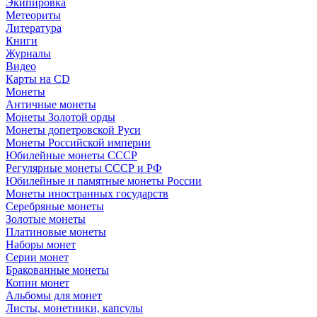
Экипировка
Метеориты
Литература
Книги
Журналы
Видео
Карты на CD
Монеты
Античные монеты
Монеты Золотой орды
Монеты допетровской Руси
Монеты Российской империи
Юбилейные монеты СССР
Регулярные монеты СССР и РФ
Юбилейные и памятные монеты России
Монеты иностранных государств
Серебряные монеты
Золотые монеты
Платиновые монеты
Наборы монет
Серии монет
Бракованные монеты
Копии монет
Альбомы для монет
Листы, монетники, капсулы