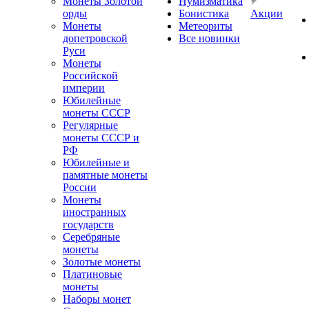
Монеты Золотой
Нумизматика
орды
Бонистика
Акции
Монеты
Метеориты
допетровской
Все новинки
Руси
Монеты
Российской
империи
Юбилейные
монеты СССР
Регулярные
монеты СССР и
РФ
Юбилейные и
памятные монеты
России
Монеты
иностранных
государств
Серебряные
монеты
Золотые монеты
Платиновые
монеты
Наборы монет