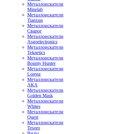
Металлоискатели
Minelab
Металлоискатели
Tianxun
Металлоискатели
Сварог
Металлоискатели
Asgoelectronics
Металлоискатели
Teknetics
Металлоискатели
Bounty Hunter
Металлоискатели
Lorenz
Металлоискатели
АКА
Металлоискатели
Golden Mask
Металлоискатели
Whites
Металлоискатели
Quest
Металлоискатели
Tesoro
Виды