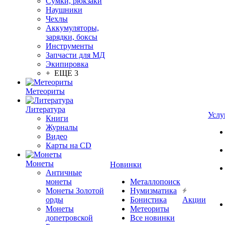
Сумки, рюкзаки
Наушники
Чехлы
Аккумуляторы,
зарядки, боксы
Инструменты
Запчасти для МД
Экипировка
+ ЕЩЕ 3
Метеориты
Литература
Услу
Книги
Журналы
Видео
Карты на CD
Монеты
Новинки
Античные
монеты
Металлопоиск
Монеты Золотой
Нумизматика
орды
Бонистика
Акции
Монеты
Метеориты
допетровской
Все новинки