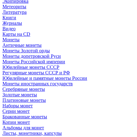
Экипировка
Метеориты
Литература
Книги
Журналы
Видео
Карты на CD
Монеты
Античные монеты
Монеты Золотой орды
Монеты допетровской Руси
Монеты Российской империи
Юбилейные монеты СССР
Регулярные монеты СССР и РФ
Юбилейные и памятные монеты России
Монеты иностранных государств
Серебряные монеты
Золотые монеты
Платиновые монеты
Наборы монет
Серии монет
Бракованные монеты
Копии монет
Альбомы для монет
Листы, монетники, капсулы