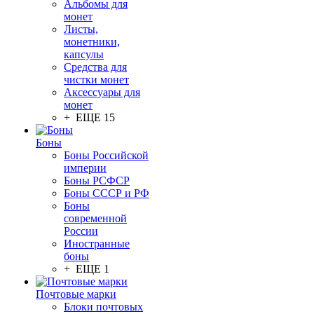
Альбомы для
монет
Листы,
монетники,
капсулы
Средства для
чистки монет
Аксессуары для
монет
+ ЕЩЕ 15
Боны
Боны Российской
империи
Боны РСФСР
Боны СССР и РФ
Боны
современной
России
Иностранные
боны
+ ЕЩЕ 1
Почтовые марки
Блоки почтовых