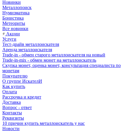
Новинки
Металлопоиск
Нумизматика
Бонистика
Метеориты
Все новинки
Акции
Услуги
Тест-драйв металлоискателя
Аренда металлоискателя
Trade-in - обмен старого металлоискателя на новый
Trade-in-mix - обмен монет на металлоискатель
Скупка монет, оценка монет, консультация специалиста по
монетам
Покупателю
О группе ИскателИ
Как купить
Оплата
Рассрочка и кредит
Доставка
Вопрос - ответ
Контакты
Реквизиты
10 причин купить металлоискатель у нас
Новости