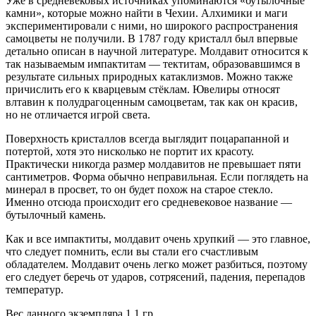
Уже в средневековых источниках упоминаются «бутылочные
камни», которые можно найти в Чехии. Алхимики и маги
экспериментировали с ними, но широкого распространения
самоцветы не получили. В 1787 году кристалл был впервые
детально описан в научной литературе. Молдавит относится к
так называемым импактитам — тектитам, образовавшимся в
результате сильных природных катаклизмов. Можно также
причислить его к кварцевым стёклам. Ювелиры относят
влтавин к полудрагоценным самоцветам, так как он красив,
но не отличается игрой света.
Поверхность кристаллов всегда выглядит поцарапанной и
потертой, хотя это нисколько не портит их красоту.
Практически никогда размер молдавитов не превышает пяти
сантиметров. Форма обычно неправильная. Если поглядеть на
минерал в просвет, то он будет похож на старое стекло.
Именно отсюда происходит его средневековое название —
бутылочный камень.
Как и все импактиты, молдавит очень хрупкий — это главное,
что следует помнить, если вы стали его счастливым
обладателем. Молдавит очень легко может разбиться, поэтому
его следует беречь от ударов, сотрясений, падения, перепадов
температур.
Вес данного экземпляра 1,1 гр.