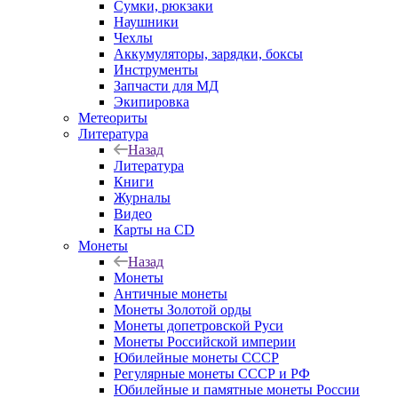
Сумки, рюкзаки
Наушники
Чехлы
Аккумуляторы, зарядки, боксы
Инструменты
Запчасти для МД
Экипировка
Метеориты
Литература
Назад
Литература
Книги
Журналы
Видео
Карты на CD
Монеты
Назад
Монеты
Античные монеты
Монеты Золотой орды
Монеты допетровской Руси
Монеты Российской империи
Юбилейные монеты СССР
Регулярные монеты СССР и РФ
Юбилейные и памятные монеты России