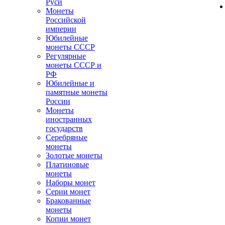
Руси
Монеты
Российской
империи
Юбилейные
монеты СССР
Регулярные
монеты СССР и
РФ
Юбилейные и
памятные монеты
России
Монеты
иностранных
государств
Серебряные
монеты
Золотые монеты
Платиновые
монеты
Наборы монет
Серии монет
Бракованные
монеты
Копии монет