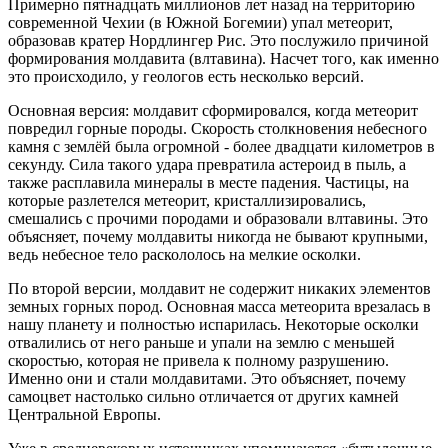
Примерно пятнадцать миллионов лет назад на территорию
современной Чехии (в Южной Богемии) упал метеорит,
образовав кратер Нордлингер Рис. Это послужило причиной
формирования молдавита (влтавина). Насчет того, как именно
это происходило, у геологов есть несколько версий.
Основная версия: молдавит сформировался, когда метеорит
повредил горные породы. Скорость столкновения небесного
камня с землёй была огромной - более двадцати километров в
секунду. Сила такого удара превратила астероид в пыль, а
также расплавила минералы в месте падения. Частицы, на
которые разлетелся метеорит, кристаллизировались,
смешались с прочими породами и образовали влтавины. Это
объясняет, почему молдавиты никогда не бывают крупными,
ведь небесное тело раскололось на мелкие осколки.
По второй версии, молдавит не содержит никаких элементов
земных горных пород. Основная масса метеорита врезалась в
нашу планету и полностью испарилась. Некоторые осколки
отвалились от него раньше и упали на землю с меньшей
скоростью, которая не привела к полному разрушению.
Именно они и стали молдавитами. Это объясняет, почему
самоцвет настолько сильно отличается от других камней
Центральной Европы.