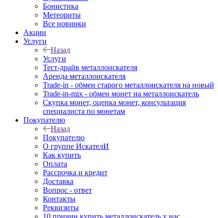
Бонистика
Метеориты
Все новинки
Акции
Услуги
Назад
Услуги
Тест-драйв металлоискателя
Аренда металлоискателя
Trade-in - обмен старого металлоискателя на новый
Trade-in-mix - обмен монет на металлоискатель
Скупка монет, оценка монет, консультация
специалиста по монетам
Покупателю
Назад
Покупателю
О группе ИскателИ
Как купить
Оплата
Рассрочка и кредит
Доставка
Вопрос - ответ
Контакты
Реквизиты
10 причин купить металлоискатель у нас