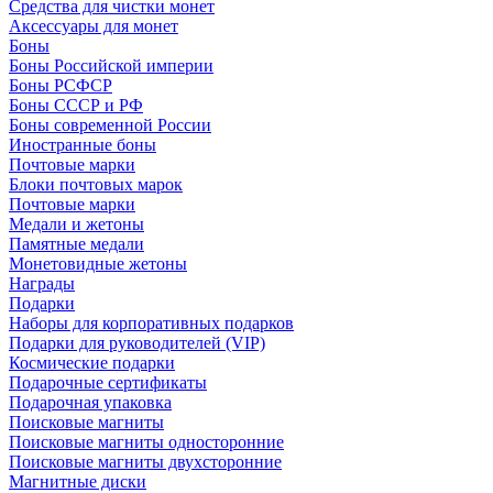
Средства для чистки монет
Аксессуары для монет
Боны
Боны Российской империи
Боны РСФСР
Боны СССР и РФ
Боны современной России
Иностранные боны
Почтовые марки
Блоки почтовых марок
Почтовые марки
Медали и жетоны
Памятные медали
Монетовидные жетоны
Награды
Подарки
Наборы для корпоративных подарков
Подарки для руководителей (VIP)
Космические подарки
Подарочные сертификаты
Подарочная упаковка
Поисковые магниты
Поисковые магниты односторонние
Поисковые магниты двухсторонние
Магнитные диски