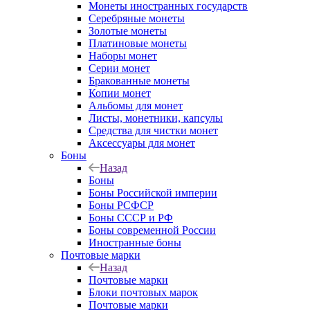
Монеты иностранных государств
Серебряные монеты
Золотые монеты
Платиновые монеты
Наборы монет
Серии монет
Бракованные монеты
Копии монет
Альбомы для монет
Листы, монетники, капсулы
Средства для чистки монет
Аксессуары для монет
Боны
Назад
Боны
Боны Российской империи
Боны РСФСР
Боны СССР и РФ
Боны современной России
Иностранные боны
Почтовые марки
Назад
Почтовые марки
Блоки почтовых марок
Почтовые марки