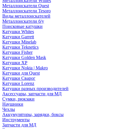
Металлоискатели Whites
Металлоискатели Quest
Металлоискатели Tesoro
Виды металлоискателей
Металлоискатели б/у
Поисковые катушки
Катушки Whites
Катушки Garrett
Катушки Minelab
Катушки Teknetics
Катушки Fisher
Катушки Golden Mask
Катушки XP
Катушки Nokta | Makro
Катушки для Quest
Катушки Сварог
Катушки Lorenz
Катушки разных производителей
Аксессуары, запчасти для МД
Сумки, рюкзаки
Наушники
Чехлы
Аккумуляторы, зарядки, боксы
Инструменты
Запчасти для МД