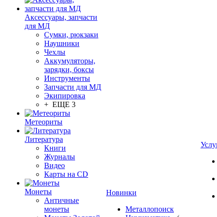
Аксессуары, запчасти
для МД
Сумки, рюкзаки
Наушники
Чехлы
Аккумуляторы,
зарядки, боксы
Инструменты
Запчасти для МД
Экипировка
+ ЕЩЕ 3
Метеориты
Литература
Услу
Книги
Журналы
Видео
Карты на CD
Монеты
Новинки
Античные
монеты
Металлопоиск