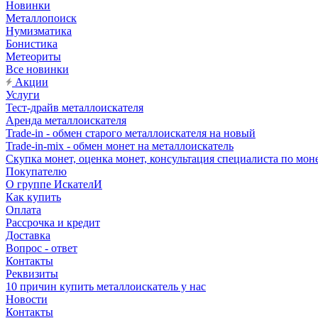
Новинки
Металлопоиск
Нумизматика
Бонистика
Метеориты
Все новинки
Акции
Услуги
Тест-драйв металлоискателя
Аренда металлоискателя
Trade-in - обмен старого металлоискателя на новый
Trade-in-mix - обмен монет на металлоискатель
Скупка монет, оценка монет, консультация специалиста по мон
Покупателю
О группе ИскателИ
Как купить
Оплата
Рассрочка и кредит
Доставка
Вопрос - ответ
Контакты
Реквизиты
10 причин купить металлоискатель у нас
Новости
Контакты