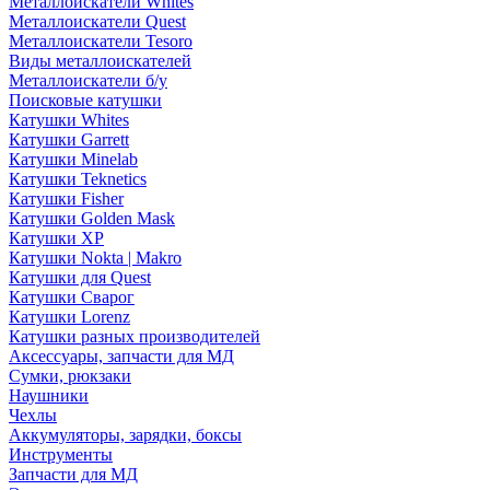
Металлоискатели Whites
Металлоискатели Quest
Металлоискатели Tesoro
Виды металлоискателей
Металлоискатели б/у
Поисковые катушки
Катушки Whites
Катушки Garrett
Катушки Minelab
Катушки Teknetics
Катушки Fisher
Катушки Golden Mask
Катушки XP
Катушки Nokta | Makro
Катушки для Quest
Катушки Сварог
Катушки Lorenz
Катушки разных производителей
Аксессуары, запчасти для МД
Сумки, рюкзаки
Наушники
Чехлы
Аккумуляторы, зарядки, боксы
Инструменты
Запчасти для МД