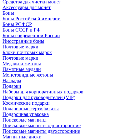
Средства для чистки монет
Аксессуары для монет
Боны
Боны Российской империи
Боны РСФСР
Боны СССР и РФ
Боны современной России
Иностранные боны
Почтовые марки
Блоки почтовых марок
Почтовые марки
Медали и жетоны
Памятные медали
Монетовидные жетоны
Награды
Подарки
Наборы для корпоративных подарков
Подарки для руководителей (VIP)
Космические подарки
Подарочные сертификаты
Подарочная упаковка
Поисковые магниты
Поисковые магниты односторонние
Поисковые магниты двухсторонние
Магнитные диски