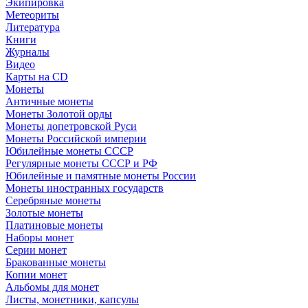
Экипировка
Метеориты
Литература
Книги
Журналы
Видео
Карты на CD
Монеты
Античные монеты
Монеты Золотой орды
Монеты допетровской Руси
Монеты Российской империи
Юбилейные монеты СССР
Регулярные монеты СССР и РФ
Юбилейные и памятные монеты России
Монеты иностранных государств
Серебряные монеты
Золотые монеты
Платиновые монеты
Наборы монет
Серии монет
Бракованные монеты
Копии монет
Альбомы для монет
Листы, монетники, капсулы