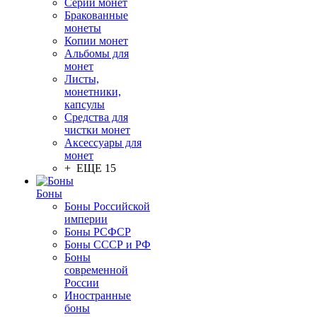
Серии монет
Бракованные
монеты
Копии монет
Альбомы для
монет
Листы,
монетники,
капсулы
Средства для
чистки монет
Аксессуары для
монет
+ ЕЩЕ 15
Боны
Боны Российской
империи
Боны РСФСР
Боны СССР и РФ
Боны
современной
России
Иностранные
боны