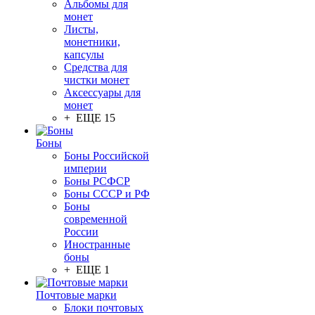
Альбомы для
монет
Листы,
монетники,
капсулы
Средства для
чистки монет
Аксессуары для
монет
+ ЕЩЕ 15
Боны
Боны Российской
империи
Боны РСФСР
Боны СССР и РФ
Боны
современной
России
Иностранные
боны
+ ЕЩЕ 1
Почтовые марки
Блоки почтовых