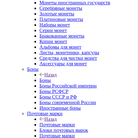
Монеты иностранных государств
Серебряные монеты
Золотые монеты
Платиновые монеты
Наборы монет
Серии монет
Бракованные монеты
Копии монет
Альбомы для монет
Листы, монетники, капсулы
Средства для чистки монет
Аксессуары для монет
Боны
Назад
Боны
Боны Российской империи
Боны РСФСР
Боны СССР и РФ
Боны современной России
Иностранные боны
Почтовые марки
Назад
Почтовые марки
Блоки почтовых марок
Почтовые марки