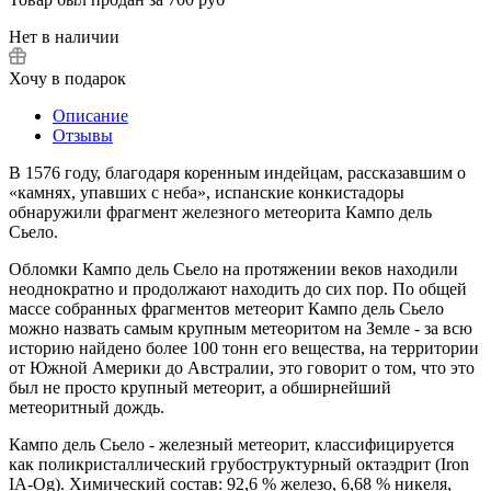
Нет в наличии
Хочу в подарок
Описание
Отзывы
В 1576 году, благодаря коренным индейцам, рассказавшим о
«камнях, упавших с неба», испанские конкистадоры
обнаружили фрагмент железного метеорита Кампо дель
Сьело.
Обломки Кампо дель Сьело на протяжении веков находили
неоднократно и продолжают находить до сих пор. По общей
массе собранных фрагментов метеорит Кампо дель Сьело
можно назвать самым крупным метеоритом на Земле - за всю
историю найдено более 100 тонн его вещества, на территории
от Южной Америки до Австралии, это говорит о том, что это
был не просто крупный метеорит, а обширнейший
метеоритный дождь.
Кампо дель Сьело - железный метеорит, классифицируется
как поликристаллический грубоструктурный октаэдрит (Iron
IA-Og). Химический состав: 92,6 % железо, 6,68 % никеля,