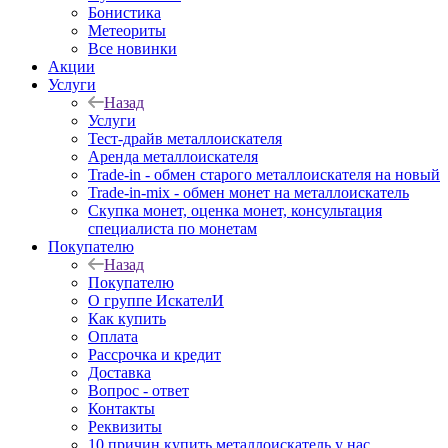
Бонистика
Метеориты
Все новинки
Акции
Услуги
Назад
Услуги
Тест-драйв металлоискателя
Аренда металлоискателя
Trade-in - обмен старого металлоискателя на новый
Trade-in-mix - обмен монет на металлоискатель
Скупка монет, оценка монет, консультация
специалиста по монетам
Покупателю
Назад
Покупателю
О группе ИскателИ
Как купить
Оплата
Рассрочка и кредит
Доставка
Вопрос - ответ
Контакты
Реквизиты
10 причин купить металлоискатель у нас