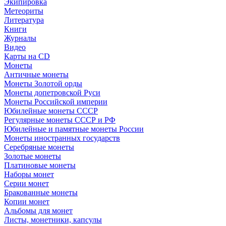
Экипировка
Метеориты
Литература
Книги
Журналы
Видео
Карты на CD
Монеты
Античные монеты
Монеты Золотой орды
Монеты допетровской Руси
Монеты Российской империи
Юбилейные монеты СССР
Регулярные монеты СССР и РФ
Юбилейные и памятные монеты России
Монеты иностранных государств
Серебряные монеты
Золотые монеты
Платиновые монеты
Наборы монет
Серии монет
Бракованные монеты
Копии монет
Альбомы для монет
Листы, монетники, капсулы