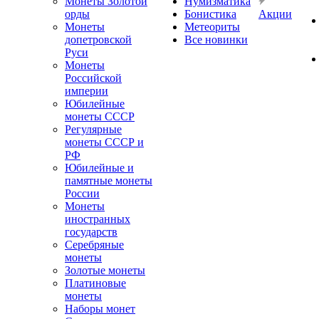
Монеты Золотой
Нумизматика
орды
Бонистика
Акции
Монеты
Метеориты
допетровской
Все новинки
Руси
Монеты
Российской
империи
Юбилейные
монеты СССР
Регулярные
монеты СССР и
РФ
Юбилейные и
памятные монеты
России
Монеты
иностранных
государств
Серебряные
монеты
Золотые монеты
Платиновые
монеты
Наборы монет