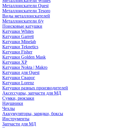
Металлоискатели Whites
Металлоискатели Quest
Металлоискатели Tesoro
Виды металлоискателей
Металлоискатели б/у
Поисковые катушки
Катушки Whites
Катушки Garrett
Катушки Minelab
Катушки Teknetics
Катушки Fisher
Катушки Golden Mask
Катушки XP
Катушки Nokta | Makro
Катушки для Quest
Катушки Сварог
Катушки Lorenz
Катушки разных производителей
Аксессуары, запчасти для МД
Сумки, рюкзаки
Наушники
Чехлы
Аккумуляторы, зарядки, боксы
Инструменты
Запчасти для МД