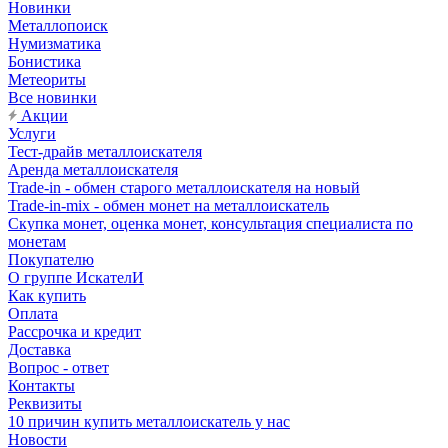
Новинки
Металлопоиск
Нумизматика
Бонистика
Метеориты
Все новинки
Акции
Услуги
Тест-драйв металлоискателя
Аренда металлоискателя
Trade-in - обмен старого металлоискателя на новый
Trade-in-mix - обмен монет на металлоискатель
Скупка монет, оценка монет, консультация специалиста по
монетам
Покупателю
О группе ИскателИ
Как купить
Оплата
Рассрочка и кредит
Доставка
Вопрос - ответ
Контакты
Реквизиты
10 причин купить металлоискатель у нас
Новости