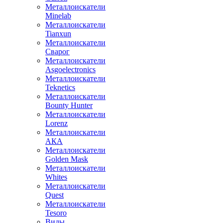
Металлоискатели
Minelab
Металлоискатели
Tianxun
Металлоискатели
Сварог
Металлоискатели
Asgoelectronics
Металлоискатели
Teknetics
Металлоискатели
Bounty Hunter
Металлоискатели
Lorenz
Металлоискатели
АКА
Металлоискатели
Golden Mask
Металлоискатели
Whites
Металлоискатели
Quest
Металлоискатели
Tesoro
Виды