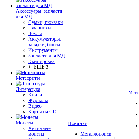
Аксессуары, запчасти
для МД
Сумки, рюкзаки
Наушники
Чехлы
Аккумуляторы,
зарядки, боксы
Инструменты
Запчасти для МД
Экипировка
+ ЕЩЕ 3
Метеориты
Литература
Услу
Книги
Журналы
Видео
Карты на CD
Монеты
Новинки
Античные
монеты
Металлопоиск