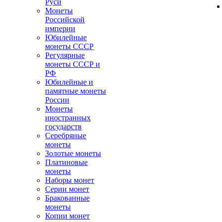
Руси
Монеты
Российской
империи
Юбилейные
монеты СССР
Регулярные
монеты СССР и
РФ
Юбилейные и
памятные монеты
России
Монеты
иностранных
государств
Серебряные
монеты
Золотые монеты
Платиновые
монеты
Наборы монет
Серии монет
Бракованные
монеты
Копии монет