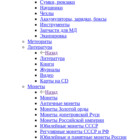
Сумки, рюкзаки
Наушники
Чехлы
Аккумуляторы, зарядки, боксы
Инструменты
Запчасти для МД
Экипировка
Метеориты
Литература
Назад
Литература
Книги
Журналы
Видео
Карты на CD
Монеты
Назад
Монеты
Античные монеты
Монеты Золотой орды
Монеты допетровской Руси
Монеты Российской империи
Юбилейные монеты СССР
Регулярные монеты СССР и РФ
Юбилейные и памятные монеты России