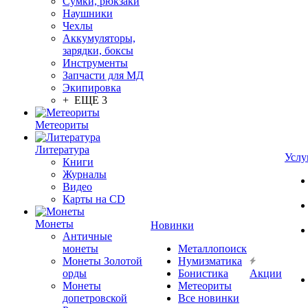
Сумки, рюкзаки
Наушники
Чехлы
Аккумуляторы,
зарядки, боксы
Инструменты
Запчасти для МД
Экипировка
+ ЕЩЕ 3
Метеориты
Литература
Услу
Книги
Журналы
Видео
Карты на CD
Монеты
Новинки
Античные
монеты
Металлопоиск
Монеты Золотой
Нумизматика
орды
Бонистика
Акции
Монеты
Метеориты
допетровской
Все новинки