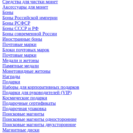
Средства для чистки монет
Аксессуары для монет
Боны
Боны Российской империи
Боны РСФСР
Боны СССР и РФ
Боны современной России
Иностранные боны
Почтовые марки
Блоки почтовых марок
Почтовые марки
Медали и жетоны
Памятные медали
Монетовидные жетоны
Награды
Подарки
Наборы для корпоративных подарков
Подарки для руководителей (VIP)
Космические подарки
Подарочные сертификаты
Подарочная упаковка
Поисковые магниты
Поисковые магниты односторонние
Поисковые магниты двухсторонние
Магнитные диски