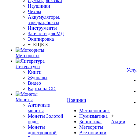
Сумки, рюкзаки
Наушники
Чехлы
Аккумуляторы,
зарядки, боксы
Инструменты
Запчасти для МД
Экипировка
+ ЕЩЕ 3
Метеориты
Литература
Услу
Книги
Журналы
Видео
Карты на CD
Монеты
Новинки
Античные
монеты
Металлопоиск
Монеты Золотой
Нумизматика
орды
Бонистика
Акции
Монеты
Метеориты
допетровской
Все новинки