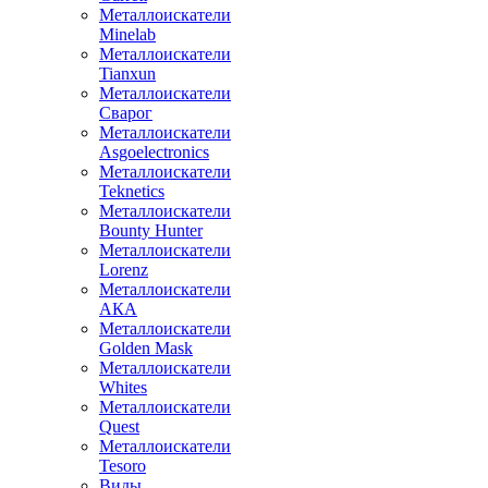
Металлоискатели
Minelab
Металлоискатели
Tianxun
Металлоискатели
Сварог
Металлоискатели
Asgoelectronics
Металлоискатели
Teknetics
Металлоискатели
Bounty Hunter
Металлоискатели
Lorenz
Металлоискатели
АКА
Металлоискатели
Golden Mask
Металлоискатели
Whites
Металлоискатели
Quest
Металлоискатели
Tesoro
Виды