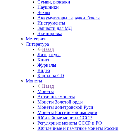
Сумки, рюкзаки
Наушники
Чехлы
Аккумуляторы, зарядки, боксы
Инструменты
Запчасти для МД
Экипировка
Метеориты
Литература
Назад
Литература
Книги
Журналы
Видео
Карты на CD
Монеты
Назад
Монеты
Античные монеты
Монеты Золотой орды
Монеты допетровской Руси
Монеты Российской империи
Юбилейные монеты СССР
Регулярные монеты СССР и РФ
Юбилейные и памятные монеты России