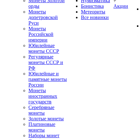
Монеты Золотой
Нумизматика
орды
Бонистика
Акции
Монеты
Метеориты
допетровской
Все новинки
Руси
Монеты
Российской
империи
Юбилейные
монеты СССР
Регулярные
монеты СССР и
РФ
Юбилейные и
памятные монеты
России
Монеты
иностранных
государств
Серебряные
монеты
Золотые монеты
Платиновые
монеты
Наборы монет