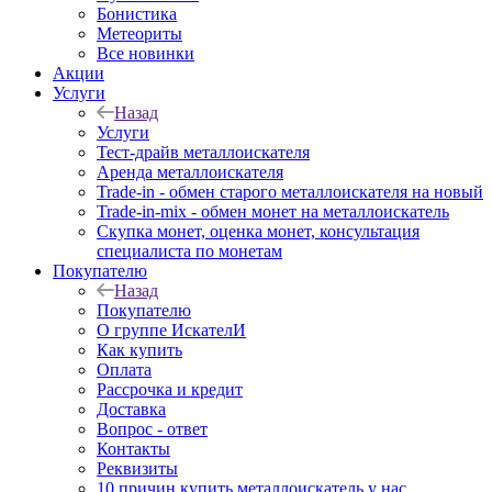
Бонистика
Метеориты
Все новинки
Акции
Услуги
Назад
Услуги
Тест-драйв металлоискателя
Аренда металлоискателя
Trade-in - обмен старого металлоискателя на новый
Trade-in-mix - обмен монет на металлоискатель
Скупка монет, оценка монет, консультация
специалиста по монетам
Покупателю
Назад
Покупателю
О группе ИскателИ
Как купить
Оплата
Рассрочка и кредит
Доставка
Вопрос - ответ
Контакты
Реквизиты
10 причин купить металлоискатель у нас