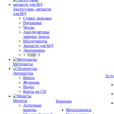
Аксессуары, запчасти
для МД
Сумки, рюкзаки
Наушники
Чехлы
Аккумуляторы,
зарядки, боксы
Инструменты
Запчасти для МД
Экипировка
+ ЕЩЕ 3
Метеориты
Литература
Услу
Книги
Журналы
Видео
Карты на CD
Монеты
Новинки
Античные
монеты
Металлопоиск