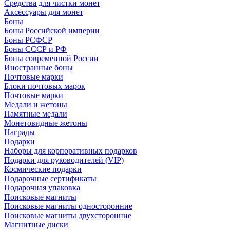
Средства для чистки монет
Аксессуары для монет
Боны
Боны Российской империи
Боны РСФСР
Боны СССР и РФ
Боны современной России
Иностранные боны
Почтовые марки
Блоки почтовых марок
Почтовые марки
Медали и жетоны
Памятные медали
Монетовидные жетоны
Награды
Подарки
Наборы для корпоративных подарков
Подарки для руководителей (VIP)
Космические подарки
Подарочные сертификаты
Подарочная упаковка
Поисковые магниты
Поисковые магниты односторонние
Поисковые магниты двухсторонние
Магнитные диски