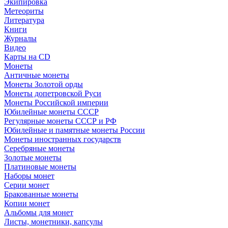
Экипировка
Метеориты
Литература
Книги
Журналы
Видео
Карты на CD
Монеты
Античные монеты
Монеты Золотой орды
Монеты допетровской Руси
Монеты Российской империи
Юбилейные монеты СССР
Регулярные монеты СССР и РФ
Юбилейные и памятные монеты России
Монеты иностранных государств
Серебряные монеты
Золотые монеты
Платиновые монеты
Наборы монет
Серии монет
Бракованные монеты
Копии монет
Альбомы для монет
Листы, монетники, капсулы