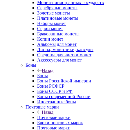
Монеты иностранных государств
Серебряные монеты
Золотые монеты
Платиновые монеты
Наборы монет
Серии монет
Бракованные монеты
Копии монет
Альбомы для монет
Листы, монетники, капсулы
Средства для чистки монет
Аксессуары для монет
Боны
Назад
Боны
Боны Российской империи
Боны РСФСР
Боны СССР и РФ
Боны современной России
Иностранные боны
Почтовые марки
Назад
Почтовые марки
Блоки почтовых марок
Почтовые марки