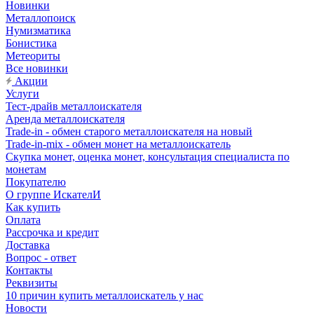
Новинки
Металлопоиск
Нумизматика
Бонистика
Метеориты
Все новинки
Акции
Услуги
Тест-драйв металлоискателя
Аренда металлоискателя
Trade-in - обмен старого металлоискателя на новый
Trade-in-mix - обмен монет на металлоискатель
Скупка монет, оценка монет, консультация специалиста по
монетам
Покупателю
О группе ИскателИ
Как купить
Оплата
Рассрочка и кредит
Доставка
Вопрос - ответ
Контакты
Реквизиты
10 причин купить металлоискатель у нас
Новости