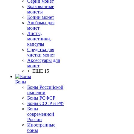
Серии монет
Бракованные
монеты
Копии монет
Альбомы для
монет
Листы,
монетники,
капсулы
Средства для
чистки монет
Аксессуары для
монет
+ ЕЩЕ 15
Боны
Боны Российской
империи
Боны РСФСР
Боны СССР и РФ
Боны
современной
России
Иностранные
боны