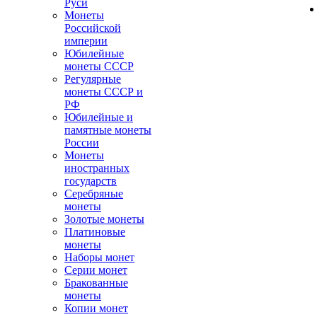
Руси
Монеты
Российской
империи
Юбилейные
монеты СССР
Регулярные
монеты СССР и
РФ
Юбилейные и
памятные монеты
России
Монеты
иностранных
государств
Серебряные
монеты
Золотые монеты
Платиновые
монеты
Наборы монет
Серии монет
Бракованные
монеты
Копии монет