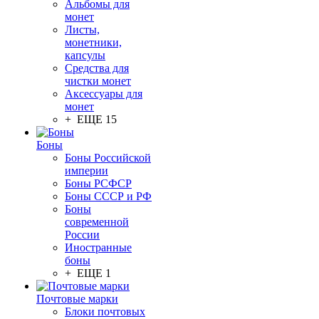
Альбомы для
монет
Листы,
монетники,
капсулы
Средства для
чистки монет
Аксессуары для
монет
+ ЕЩЕ 15
Боны
Боны Российской
империи
Боны РСФСР
Боны СССР и РФ
Боны
современной
России
Иностранные
боны
+ ЕЩЕ 1
Почтовые марки
Блоки почтовых