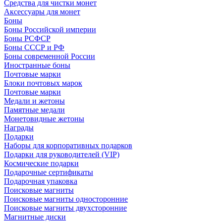
Средства для чистки монет
Аксессуары для монет
Боны
Боны Российской империи
Боны РСФСР
Боны СССР и РФ
Боны современной России
Иностранные боны
Почтовые марки
Блоки почтовых марок
Почтовые марки
Медали и жетоны
Памятные медали
Монетовидные жетоны
Награды
Подарки
Наборы для корпоративных подарков
Подарки для руководителей (VIP)
Космические подарки
Подарочные сертификаты
Подарочная упаковка
Поисковые магниты
Поисковые магниты односторонние
Поисковые магниты двухсторонние
Магнитные диски