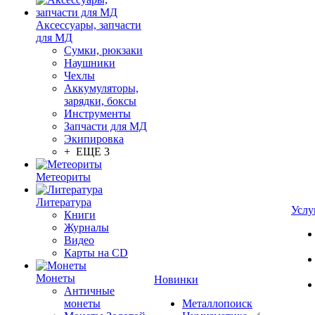
Аксессуары, запчасти
для МД
Сумки, рюкзаки
Наушники
Чехлы
Аккумуляторы,
зарядки, боксы
Инструменты
Запчасти для МД
Экипировка
+ ЕЩЕ 3
Метеориты
Литература
Услу
Книги
Журналы
Видео
Карты на CD
Монеты
Новинки
Античные
монеты
Металлопоиск