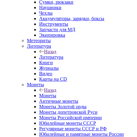
Сумки, рюкзаки
Наушники
Чехлы
Аккумуляторы, зарядки, боксы
Инструменты
Запчасти для МД
Экипировка
Метеориты
Литература
Назад
Литература
Книги
Журналы
Видео
Карты на CD
Монеты
Назад
Монеты
Античные монеты
Монеты Золотой орды
Монеты допетровской Руси
Монеты Российской империи
Юбилейные монеты СССР
Регулярные монеты СССР и РФ
Юбилейные и памятные монеты России