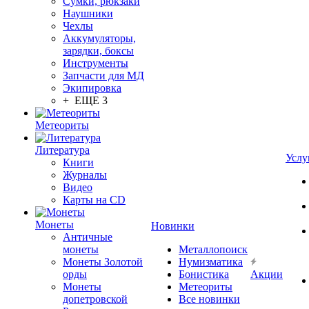
Сумки, рюкзаки
Наушники
Чехлы
Аккумуляторы,
зарядки, боксы
Инструменты
Запчасти для МД
Экипировка
+ ЕЩЕ 3
Метеориты
Литература
Услу
Книги
Журналы
Видео
Карты на CD
Монеты
Новинки
Античные
монеты
Металлопоиск
Монеты Золотой
Нумизматика
орды
Бонистика
Акции
Монеты
Метеориты
допетровской
Все новинки