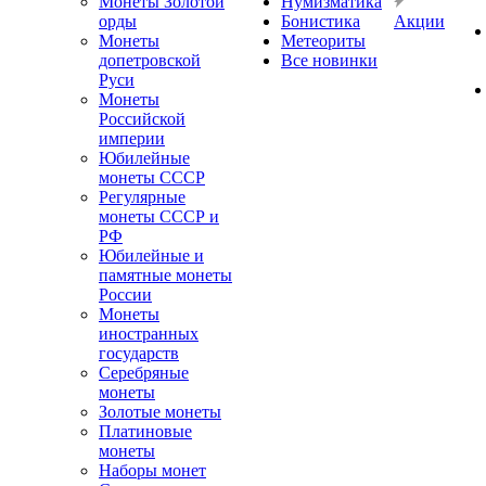
Монеты Золотой
Нумизматика
орды
Бонистика
Акции
Монеты
Метеориты
допетровской
Все новинки
Руси
Монеты
Российской
империи
Юбилейные
монеты СССР
Регулярные
монеты СССР и
РФ
Юбилейные и
памятные монеты
России
Монеты
иностранных
государств
Серебряные
монеты
Золотые монеты
Платиновые
монеты
Наборы монет