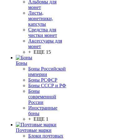
Альбомы для
монет
Листы,
монетники,
капсулы
Средства для
чистки монет
Аксессуары для
монет
+ ЕЩЕ 15
Боны
Боны Российской
империи
Боны РСФСР
Боны СССР и РФ
Боны
современной
России
Иностранные
боны
+ ЕЩЕ 1
Почтовые марки
Блоки почтовых