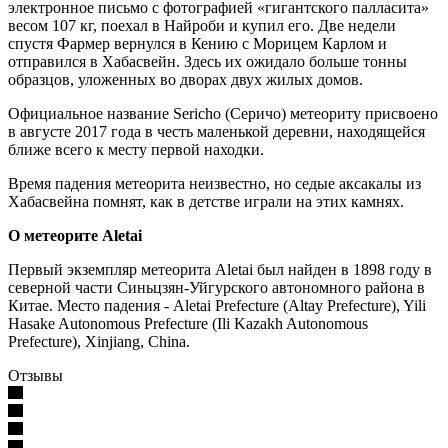
электронное письмо с фотографией «гигантского палласита»
весом 107 кг, поехал в Найроби и купил его. Две недели
спустя Фармер вернулся в Кению с Морицем Карлом и
отправился в Хабасвейн. Здесь их ожидало больше тонны
образцов, уложенных во дворах двух жилых домов.
Официальное название Sericho (Серичо) метеориту присвоено
в августе 2017 года в честь маленькой деревни, находящейся
ближе всего к месту первой находки.
Время падения метеорита неизвестно, но седые аксакалы из
Хабасвейна помнят, как в детстве играли на этих камнях.
О метеорите Aletai
Первый экземпляр метеорита Aletai был найден в 1898 году в
северной части Синьцзян-Уйгурского автономного района в
Китае. Место падения - Aletai Prefecture (Altay Prefecture), Yili
Hasake Autonomous Prefecture (Ili Kazakh Autonomous
Prefecture), Xinjiang, China.
Отзывы