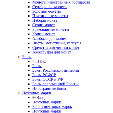
Монеты иностранных государств
Серебряные монеты
Золотые монеты
Платиновые монеты
Наборы монет
Серии монет
Бракованные монеты
Копии монет
Альбомы для монет
Листы, монетники, капсулы
Средства для чистки монет
Аксессуары для монет
Боны
Назад
Боны
Боны Российской империи
Боны РСФСР
Боны СССР и РФ
Боны современной России
Иностранные боны
Почтовые марки
Назад
Почтовые марки
Блоки почтовых марок
Почтовые марки