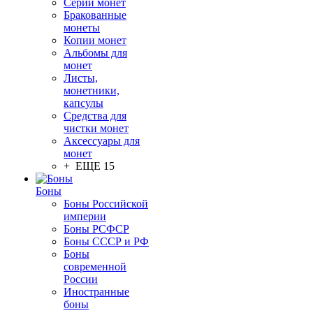
Серии монет
Бракованные
монеты
Копии монет
Альбомы для
монет
Листы,
монетники,
капсулы
Средства для
чистки монет
Аксессуары для
монет
+ ЕЩЕ 15
Боны
Боны Российской
империи
Боны РСФСР
Боны СССР и РФ
Боны
современной
России
Иностранные
боны