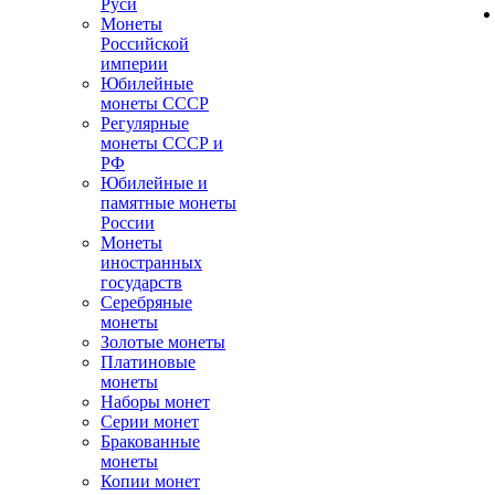
Руси
Монеты
Российской
империи
Юбилейные
монеты СССР
Регулярные
монеты СССР и
РФ
Юбилейные и
памятные монеты
России
Монеты
иностранных
государств
Серебряные
монеты
Золотые монеты
Платиновые
монеты
Наборы монет
Серии монет
Бракованные
монеты
Копии монет