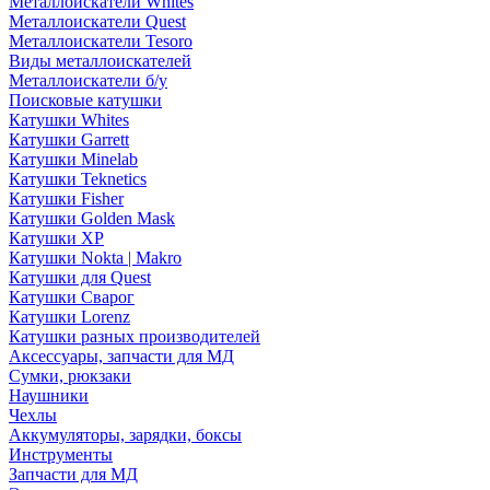
Металлоискатели Whites
Металлоискатели Quest
Металлоискатели Tesoro
Виды металлоискателей
Металлоискатели б/у
Поисковые катушки
Катушки Whites
Катушки Garrett
Катушки Minelab
Катушки Teknetics
Катушки Fisher
Катушки Golden Mask
Катушки XP
Катушки Nokta | Makro
Катушки для Quest
Катушки Сварог
Катушки Lorenz
Катушки разных производителей
Аксессуары, запчасти для МД
Сумки, рюкзаки
Наушники
Чехлы
Аккумуляторы, зарядки, боксы
Инструменты
Запчасти для МД