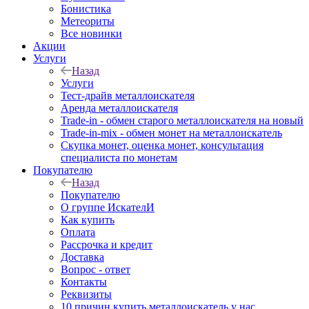
Бонистика
Метеориты
Все новинки
Акции
Услуги
Назад
Услуги
Тест-драйв металлоискателя
Аренда металлоискателя
Trade-in - обмен старого металлоискателя на новый
Trade-in-mix - обмен монет на металлоискатель
Скупка монет, оценка монет, консультация
специалиста по монетам
Покупателю
Назад
Покупателю
О группе ИскателИ
Как купить
Оплата
Рассрочка и кредит
Доставка
Вопрос - ответ
Контакты
Реквизиты
10 причин купить металлоискатель у нас