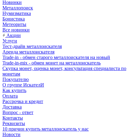
Новинки
Металлопоиск
Нумизматика
Бонистика
Метеориты
Все новинки
Акции
Услуги
Тест-драйв металлоискателя
Аренда металлоискателя
Trade-in - обмен старого металлоискателя на новый
Trade-in-mix - обмен монет на металлоискатель
Скупка монет, оценка монет, консультация специалиста по
монетам
Покупателю
О группе ИскателИ
Как купить
Оплата
Рассрочка и кредит
Доставка
Вопрос - ответ
Контакты
Реквизиты
10 причин купить металлоискатель у нас
Новости