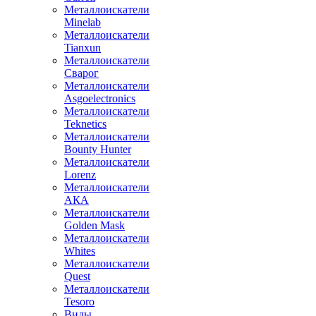
Металлоискатели
Minelab
Металлоискатели
Tianxun
Металлоискатели
Сварог
Металлоискатели
Asgoelectronics
Металлоискатели
Teknetics
Металлоискатели
Bounty Hunter
Металлоискатели
Lorenz
Металлоискатели
АКА
Металлоискатели
Golden Mask
Металлоискатели
Whites
Металлоискатели
Quest
Металлоискатели
Tesoro
Виды