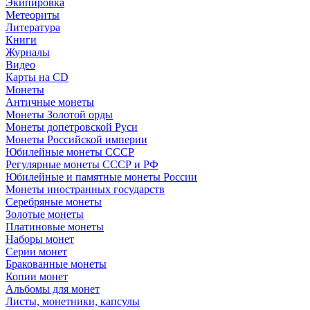
Экипировка
Метеориты
Литература
Книги
Журналы
Видео
Карты на CD
Монеты
Античные монеты
Монеты Золотой орды
Монеты допетровской Руси
Монеты Российской империи
Юбилейные монеты СССР
Регулярные монеты СССР и РФ
Юбилейные и памятные монеты России
Монеты иностранных государств
Серебряные монеты
Золотые монеты
Платиновые монеты
Наборы монет
Серии монет
Бракованные монеты
Копии монет
Альбомы для монет
Листы, монетники, капсулы