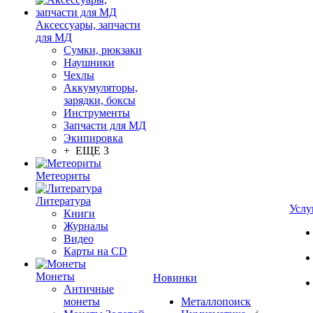
Аксессуары, запчасти
для МД
Сумки, рюкзаки
Наушники
Чехлы
Аккумуляторы,
зарядки, боксы
Инструменты
Запчасти для МД
Экипировка
+ ЕЩЕ 3
Метеориты
Литература
Услу
Книги
Журналы
Видео
Карты на CD
Монеты
Новинки
Античные
монеты
Металлопоиск