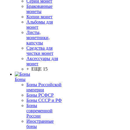
Серии монет
Бракованные
монеты
Копии монет
Альбомы для
монет
Листы,
монетники,
капсулы
Средства для
чистки монет
Аксессуары для
монет
+ ЕЩЕ 15
Боны
Боны Российской
империи
Боны РСФСР
Боны СССР и РФ
Боны
современной
России
Иностранные
боны