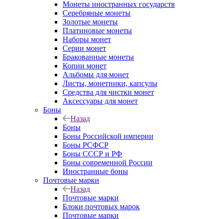
Монеты иностранных государств
Серебряные монеты
Золотые монеты
Платиновые монеты
Наборы монет
Серии монет
Бракованные монеты
Копии монет
Альбомы для монет
Листы, монетники, капсулы
Средства для чистки монет
Аксессуары для монет
Боны
Назад
Боны
Боны Российской империи
Боны РСФСР
Боны СССР и РФ
Боны современной России
Иностранные боны
Почтовые марки
Назад
Почтовые марки
Блоки почтовых марок
Почтовые марки