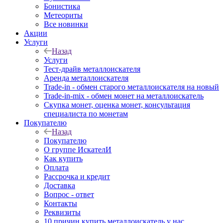
Бонистика
Метеориты
Все новинки
Акции
Услуги
Назад
Услуги
Тест-драйв металлоискателя
Аренда металлоискателя
Trade-in - обмен старого металлоискателя на новый
Trade-in-mix - обмен монет на металлоискатель
Скупка монет, оценка монет, консультация
специалиста по монетам
Покупателю
Назад
Покупателю
О группе ИскателИ
Как купить
Оплата
Рассрочка и кредит
Доставка
Вопрос - ответ
Контакты
Реквизиты
10 причин купить металлоискатель у нас