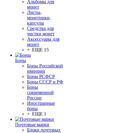
Альбомы для
монет
Листы,
монетники,
капсулы
Средства для
чистки монет
Аксессуары для
монет
+ ЕЩЕ 15
Боны
Боны Российской
империи
Боны РСФСР
Боны СССР и РФ
Боны
современной
России
Иностранные
боны
+ ЕЩЕ 1
Почтовые марки
Блоки почтовых