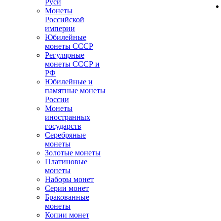
Руси
Монеты
Российской
империи
Юбилейные
монеты СССР
Регулярные
монеты СССР и
РФ
Юбилейные и
памятные монеты
России
Монеты
иностранных
государств
Серебряные
монеты
Золотые монеты
Платиновые
монеты
Наборы монет
Серии монет
Бракованные
монеты
Копии монет