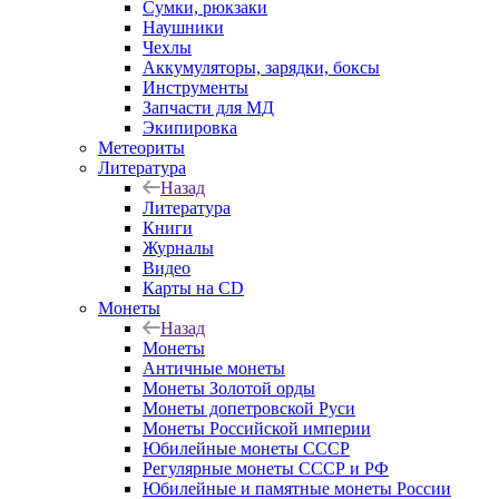
Сумки, рюкзаки
Наушники
Чехлы
Аккумуляторы, зарядки, боксы
Инструменты
Запчасти для МД
Экипировка
Метеориты
Литература
Назад
Литература
Книги
Журналы
Видео
Карты на CD
Монеты
Назад
Монеты
Античные монеты
Монеты Золотой орды
Монеты допетровской Руси
Монеты Российской империи
Юбилейные монеты СССР
Регулярные монеты СССР и РФ
Юбилейные и памятные монеты России