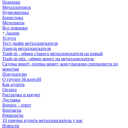
Новинки
Металлопоиск
Нумизматика
Бонистика
Метеориты
Все новинки
Акции
Услуги
Тест-драйв металлоискателя
Аренда металлоискателя
Trade-in - обмен старого металлоискателя на новый
Trade-in-mix - обмен монет на металлоискатель
Скупка монет, оценка монет, консультация специалиста по
монетам
Покупателю
О группе ИскателИ
Как купить
Оплата
Рассрочка и кредит
Доставка
Вопрос - ответ
Контакты
Реквизиты
10 причин купить металлоискатель у нас
Новости