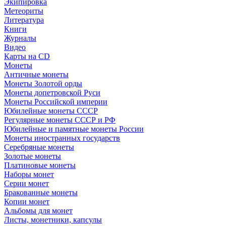
Экипировка
Метеориты
Литература
Книги
Журналы
Видео
Карты на CD
Монеты
Античные монеты
Монеты Золотой орды
Монеты допетровской Руси
Монеты Российской империи
Юбилейные монеты СССР
Регулярные монеты СССР и РФ
Юбилейные и памятные монеты России
Монеты иностранных государств
Серебряные монеты
Золотые монеты
Платиновые монеты
Наборы монет
Серии монет
Бракованные монеты
Копии монет
Альбомы для монет
Листы, монетники, капсулы