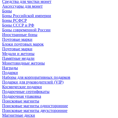
Средства для чистки монет
Аксессуары для монет
Боны
Боны Российской империи
Боны РСФСР
Боны СССР и РФ
Боны современной России
Иностранные боны
Почтовые марки
Блоки почтовых марок
Почтовые марки
Медали и жетоны
Памятные медали
Монетовидные жетоны
Награды
Подарки
Наборы для корпоративных подарков
Подарки для руководителей (VIP)
Космические подарки
Подарочные сертификаты
Подарочная упаковка
Поисковые магниты
Поисковые магниты односторонние
Поисковые магниты двухсторонние
Магнитные диски