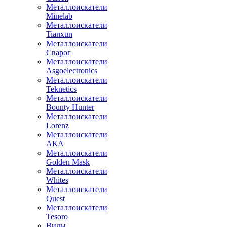
Металлоискатели
Minelab
Металлоискатели
Tianxun
Металлоискатели
Сварог
Металлоискатели
Asgoelectronics
Металлоискатели
Teknetics
Металлоискатели
Bounty Hunter
Металлоискатели
Lorenz
Металлоискатели
АКА
Металлоискатели
Golden Mask
Металлоискатели
Whites
Металлоискатели
Quest
Металлоискатели
Tesoro
Виды