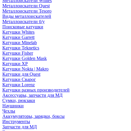
Металлоискатели Whites
Металлоискатели Quest
Металлоискатели Tesoro
Виды металлоискателей
Металлоискатели б/у
Поисковые катушки
Катушки Whites
Катушки Garrett
Катушки Minelab
Катушки Teknetics
Катушки Fisher
Катушки Golden Mask
Катушки XP
Катушки Nokta | Makro
Катушки для Quest
Катушки Сварог
Катушки Lorenz
Катушки разных производителей
Аксессуары, запчасти для МД
Сумки, рюкзаки
Наушники
Чехлы
Аккумуляторы, зарядки, боксы
Инструменты
Запчасти для МД