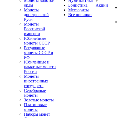
Монеты Золотой
Нумизматика
орды
Бонистика
Акции
Монеты
Метеориты
допетровской
Все новинки
Руси
Монеты
Российской
империи
Юбилейные
монеты СССР
Регулярные
монеты СССР и
РФ
Юбилейные и
памятные монеты
России
Монеты
иностранных
государств
Серебряные
монеты
Золотые монеты
Платиновые
монеты
Наборы монет