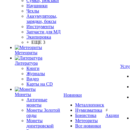
Сумки, рюкзаки
Наушники
Чехлы
Аккумуляторы,
зарядки, боксы
Инструменты
Запчасти для МД
Экипировка
+ ЕЩЕ 3
Метеориты
Литература
Услу
Книги
Журналы
Видео
Карты на CD
Монеты
Новинки
Античные
монеты
Металлопоиск
Монеты Золотой
Нумизматика
орды
Бонистика
Акции
Монеты
Метеориты
допетровской
Все новинки