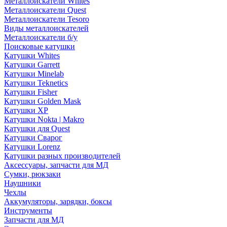
Металлоискатели Whites
Металлоискатели Quest
Металлоискатели Tesoro
Виды металлоискателей
Металлоискатели б/у
Поисковые катушки
Катушки Whites
Катушки Garrett
Катушки Minelab
Катушки Teknetics
Катушки Fisher
Катушки Golden Mask
Катушки XP
Катушки Nokta | Makro
Катушки для Quest
Катушки Сварог
Катушки Lorenz
Катушки разных производителей
Аксессуары, запчасти для МД
Сумки, рюкзаки
Наушники
Чехлы
Аккумуляторы, зарядки, боксы
Инструменты
Запчасти для МД