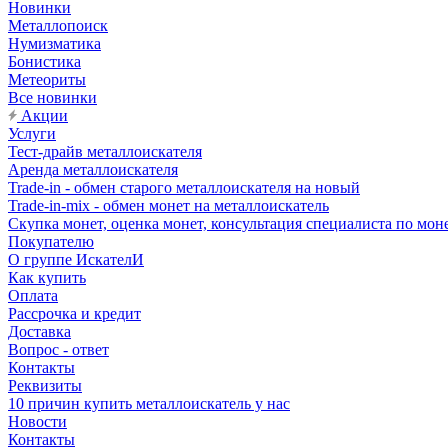
Новинки
Металлопоиск
Нумизматика
Бонистика
Метеориты
Все новинки
Акции
Услуги
Тест-драйв металлоискателя
Аренда металлоискателя
Trade-in - обмен старого металлоискателя на новый
Trade-in-mix - обмен монет на металлоискатель
Скупка монет, оценка монет, консультация специалиста по мон
Покупателю
О группе ИскателИ
Как купить
Оплата
Рассрочка и кредит
Доставка
Вопрос - ответ
Контакты
Реквизиты
10 причин купить металлоискатель у нас
Новости
Контакты