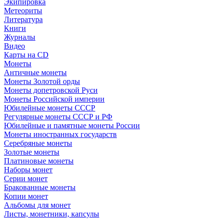
Экипировка
Метеориты
Литература
Книги
Журналы
Видео
Карты на CD
Монеты
Античные монеты
Монеты Золотой орды
Монеты допетровской Руси
Монеты Российской империи
Юбилейные монеты СССР
Регулярные монеты СССР и РФ
Юбилейные и памятные монеты России
Монеты иностранных государств
Серебряные монеты
Золотые монеты
Платиновые монеты
Наборы монет
Серии монет
Бракованные монеты
Копии монет
Альбомы для монет
Листы, монетники, капсулы