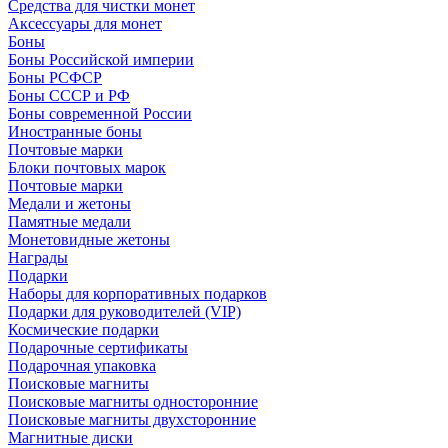
Средства для чистки монет
Аксессуары для монет
Боны
Боны Российской империи
Боны РСФСР
Боны СССР и РФ
Боны современной России
Иностранные боны
Почтовые марки
Блоки почтовых марок
Почтовые марки
Медали и жетоны
Памятные медали
Монетовидные жетоны
Награды
Подарки
Наборы для корпоративных подарков
Подарки для руководителей (VIP)
Космические подарки
Подарочные сертификаты
Подарочная упаковка
Поисковые магниты
Поисковые магниты односторонние
Поисковые магниты двухсторонние
Магнитные диски