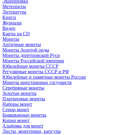
Экипировка
Метеориты
Литература
Книги
Журналы
Видео
Карты на CD
Монеты
Античные монеты
Монеты Золотой орды
Монеты допетровской Руси
Монеты Российской империи
Юбилейные монеты СССР
Регулярные монеты СССР и РФ
Юбилейные и памятные монеты России
Монеты иностранных государств
Серебряные монеты
Золотые монеты
Платиновые монеты
Наборы монет
Серии монет
Бракованные монеты
Копии монет
Альбомы для монет
Листы, монетники, капсулы