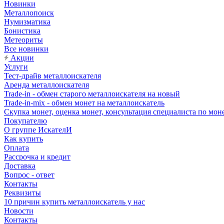
Новинки
Металлопоиск
Нумизматика
Бонистика
Метеориты
Все новинки
Акции
Услуги
Тест-драйв металлоискателя
Аренда металлоискателя
Trade-in - обмен старого металлоискателя на новый
Trade-in-mix - обмен монет на металлоискатель
Скупка монет, оценка монет, консультация специалиста по мон
Покупателю
О группе ИскателИ
Как купить
Оплата
Рассрочка и кредит
Доставка
Вопрос - ответ
Контакты
Реквизиты
10 причин купить металлоискатель у нас
Новости
Контакты