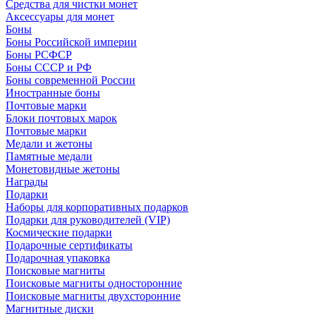
Средства для чистки монет
Аксессуары для монет
Боны
Боны Российской империи
Боны РСФСР
Боны СССР и РФ
Боны современной России
Иностранные боны
Почтовые марки
Блоки почтовых марок
Почтовые марки
Медали и жетоны
Памятные медали
Монетовидные жетоны
Награды
Подарки
Наборы для корпоративных подарков
Подарки для руководителей (VIP)
Космические подарки
Подарочные сертификаты
Подарочная упаковка
Поисковые магниты
Поисковые магниты односторонние
Поисковые магниты двухсторонние
Магнитные диски