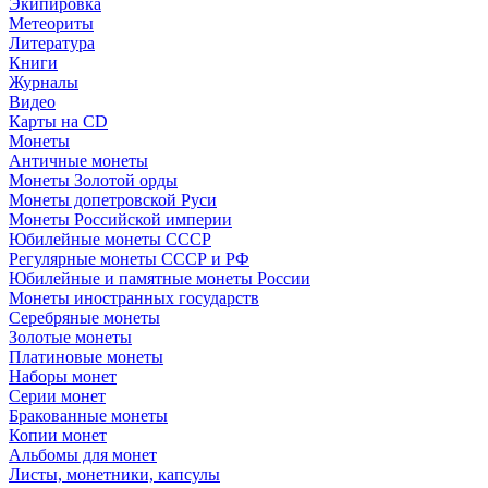
Экипировка
Метеориты
Литература
Книги
Журналы
Видео
Карты на CD
Монеты
Античные монеты
Монеты Золотой орды
Монеты допетровской Руси
Монеты Российской империи
Юбилейные монеты СССР
Регулярные монеты СССР и РФ
Юбилейные и памятные монеты России
Монеты иностранных государств
Серебряные монеты
Золотые монеты
Платиновые монеты
Наборы монет
Серии монет
Бракованные монеты
Копии монет
Альбомы для монет
Листы, монетники, капсулы