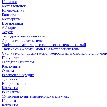
Новинки
Металлопоиск
Нумизматика
Бонистика
Метеориты
Все новинки
Акции
Услуги
Тест-драйв металлоискателя
Аренда металлоискателя
Trade-in - обмен старого металлоискателя на новый
Trade-in-mix - обмен монет на металлоискатель
Скупка монет, оценка монет, консультация специалиста по мон
Покупателю
О группе ИскателИ
Как купить
Оплата
Рассрочка и кредит
Доставка
Вопрос - ответ
Контакты
Реквизиты
10 причин купить металлоискатель у нас
Новости
Контакты