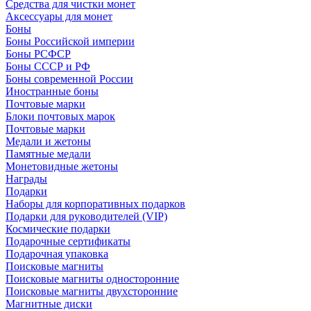
Средства для чистки монет
Аксессуары для монет
Боны
Боны Российской империи
Боны РСФСР
Боны СССР и РФ
Боны современной России
Иностранные боны
Почтовые марки
Блоки почтовых марок
Почтовые марки
Медали и жетоны
Памятные медали
Монетовидные жетоны
Награды
Подарки
Наборы для корпоративных подарков
Подарки для руководителей (VIP)
Космические подарки
Подарочные сертификаты
Подарочная упаковка
Поисковые магниты
Поисковые магниты односторонние
Поисковые магниты двухсторонние
Магнитные диски