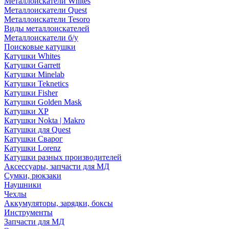
Металлоискатели Whites
Металлоискатели Quest
Металлоискатели Tesoro
Виды металлоискателей
Металлоискатели б/у
Поисковые катушки
Катушки Whites
Катушки Garrett
Катушки Minelab
Катушки Teknetics
Катушки Fisher
Катушки Golden Mask
Катушки XP
Катушки Nokta | Makro
Катушки для Quest
Катушки Сварог
Катушки Lorenz
Катушки разных производителей
Аксессуары, запчасти для МД
Сумки, рюкзаки
Наушники
Чехлы
Аккумуляторы, зарядки, боксы
Инструменты
Запчасти для МД