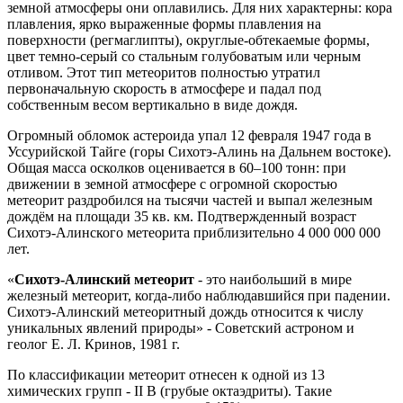
земной атмосферы они оплавились. Для них характерны: кора
плавления, ярко выраженные формы плавления на
поверхности (регмаглипты), округлые-обтекаемые формы,
цвет темно-серый со стальным голубоватым или черным
отливом. Этот тип метеоритов полностью утратил
первоначальную скорость в атмосфере и падал под
собственным весом вертикально в виде дождя.
Огромный обломок астероида упал 12 февраля 1947 года в
Уссурийской Тайге (горы Сихотэ-Алинь на Дальнем востоке).
Общая масса осколков оценивается в 60–100 тонн: при
движении в земной атмосфере с огромной скоростью
метеорит раздробился на тысячи частей и выпал железным
дождём на площади 35 кв. км. Подтвержденный возраст
Сихотэ-Алинского метеорита приблизительно 4 000 000 000
лет.
«
Сихотэ-Алинский метеорит
- это наибольший в мире
железный метеорит, когда-либо наблюдавшийся при падении.
Сихотэ-Алинский метеоритный дождь относится к числу
уникальных явлений природы» - Советский астроном и
геолог Е. Л. Кринов, 1981 г.
По классификации метеорит отнесен к одной из 13
химических групп - II B (грубые октаэдриты). Такие