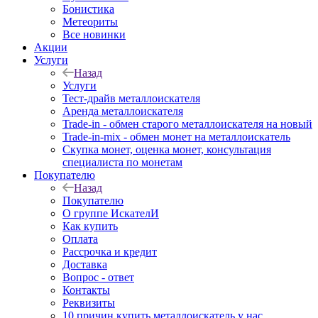
Бонистика
Метеориты
Все новинки
Акции
Услуги
Назад
Услуги
Тест-драйв металлоискателя
Аренда металлоискателя
Trade-in - обмен старого металлоискателя на новый
Trade-in-mix - обмен монет на металлоискатель
Скупка монет, оценка монет, консультация
специалиста по монетам
Покупателю
Назад
Покупателю
О группе ИскателИ
Как купить
Оплата
Рассрочка и кредит
Доставка
Вопрос - ответ
Контакты
Реквизиты
10 причин купить металлоискатель у нас