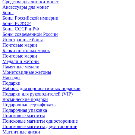
Средства для чистки монет
Аксессуары для монет
Боны
Боны Российской империи
Боны РСФСР
Боны СССР и РФ
Боны современной России
Иностранные боны
Почтовые марки
Блоки почтовых марок
Почтовые марки
Медали и жетоны
Памятные медали
Монетовидные жетоны
Награды
Подарки
Наборы для корпоративных подарков
Подарки для руководителей (VIP)
Космические подарки
Подарочные сертификаты
Подарочная упаковка
Поисковые магниты
Поисковые магниты односторонние
Поисковые магниты двухсторонние
Магнитные диски