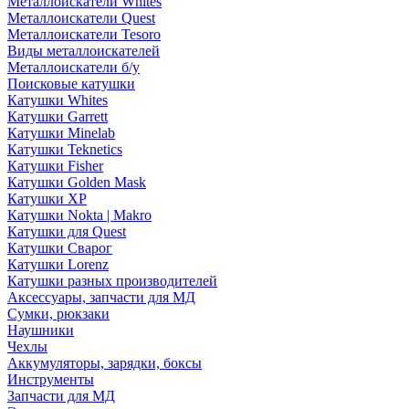
Металлоискатели Whites
Металлоискатели Quest
Металлоискатели Tesoro
Виды металлоискателей
Металлоискатели б/у
Поисковые катушки
Катушки Whites
Катушки Garrett
Катушки Minelab
Катушки Teknetics
Катушки Fisher
Катушки Golden Mask
Катушки XP
Катушки Nokta | Makro
Катушки для Quest
Катушки Сварог
Катушки Lorenz
Катушки разных производителей
Аксессуары, запчасти для МД
Сумки, рюкзаки
Наушники
Чехлы
Аккумуляторы, зарядки, боксы
Инструменты
Запчасти для МД