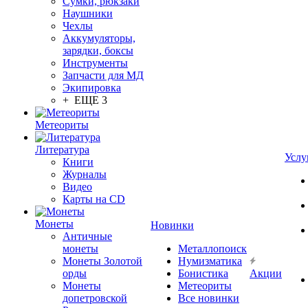
Сумки, рюкзаки
Наушники
Чехлы
Аккумуляторы,
зарядки, боксы
Инструменты
Запчасти для МД
Экипировка
+ ЕЩЕ 3
Метеориты
Литература
Услу
Книги
Журналы
Видео
Карты на CD
Монеты
Новинки
Античные
монеты
Металлопоиск
Монеты Золотой
Нумизматика
орды
Бонистика
Акции
Монеты
Метеориты
допетровской
Все новинки