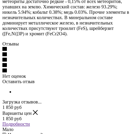
метеориты достаточно редкие - 0,15% от всех метеоритов,
упавших на землю. Химический состав: железо 93.29%;
никель 5.94%; кобальт 0.38%; медь 0.03%. Прочие элементы в
незначительных количествах. В минеральном составе
доминирует металлическое железо, в незначительных
количествах присутствуют троилит (FeS), шрейберзит
([Fе,Ni]3Р) и хромит (FеCr2O4).
Отзывы
Нет оценок
Оставить отзыв
Загрузка отзывов...
1 850
руб
Варианты цен
1 850
руб
Подробности
Мало