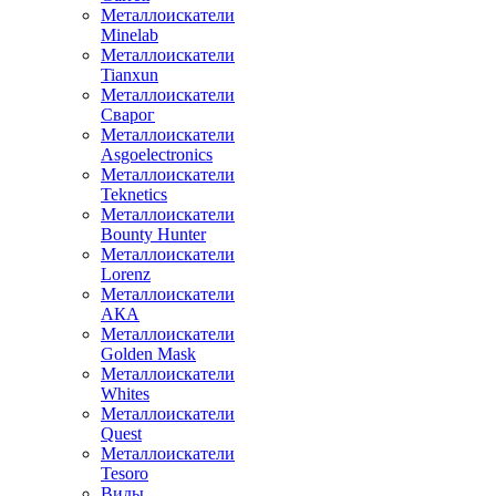
Металлоискатели
Minelab
Металлоискатели
Tianxun
Металлоискатели
Сварог
Металлоискатели
Asgoelectronics
Металлоискатели
Teknetics
Металлоискатели
Bounty Hunter
Металлоискатели
Lorenz
Металлоискатели
АКА
Металлоискатели
Golden Mask
Металлоискатели
Whites
Металлоискатели
Quest
Металлоискатели
Tesoro
Виды