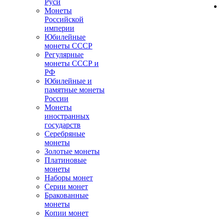
Руси
Монеты
Российской
империи
Юбилейные
монеты СССР
Регулярные
монеты СССР и
РФ
Юбилейные и
памятные монеты
России
Монеты
иностранных
государств
Серебряные
монеты
Золотые монеты
Платиновые
монеты
Наборы монет
Серии монет
Бракованные
монеты
Копии монет