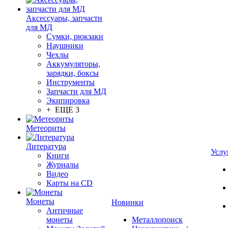
Аксессуары, запчасти
для МД
Сумки, рюкзаки
Наушники
Чехлы
Аккумуляторы,
зарядки, боксы
Инструменты
Запчасти для МД
Экипировка
+ ЕЩЕ 3
Метеориты
Литература
Услу
Книги
Журналы
Видео
Карты на CD
Монеты
Новинки
Античные
монеты
Металлопоиск