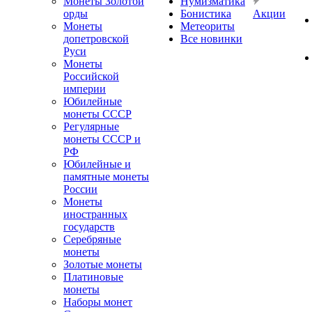
Монеты Золотой
Нумизматика
орды
Бонистика
Акции
Монеты
Метеориты
допетровской
Все новинки
Руси
Монеты
Российской
империи
Юбилейные
монеты СССР
Регулярные
монеты СССР и
РФ
Юбилейные и
памятные монеты
России
Монеты
иностранных
государств
Серебряные
монеты
Золотые монеты
Платиновые
монеты
Наборы монет