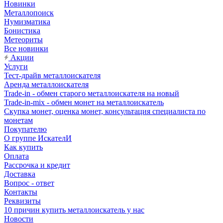
Новинки
Металлопоиск
Нумизматика
Бонистика
Метеориты
Все новинки
Акции
Услуги
Тест-драйв металлоискателя
Аренда металлоискателя
Trade-in - обмен старого металлоискателя на новый
Trade-in-mix - обмен монет на металлоискатель
Скупка монет, оценка монет, консультация специалиста по
монетам
Покупателю
О группе ИскателИ
Как купить
Оплата
Рассрочка и кредит
Доставка
Вопрос - ответ
Контакты
Реквизиты
10 причин купить металлоискатель у нас
Новости