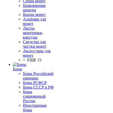
Серии монет
Бракованные
монеты
Копии монет
Альбомы для
монет
Листы,
монетники,
капсулы
Средства для
чистки монет
Аксессуары для
монет
+ ЕЩЕ 15
Боны
Боны Российской
империи
Боны РСФСР
Боны СССР и РФ
Боны
современной
России
Иностранные
боны