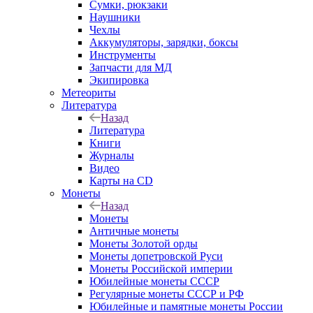
Сумки, рюкзаки
Наушники
Чехлы
Аккумуляторы, зарядки, боксы
Инструменты
Запчасти для МД
Экипировка
Метеориты
Литература
Назад
Литература
Книги
Журналы
Видео
Карты на CD
Монеты
Назад
Монеты
Античные монеты
Монеты Золотой орды
Монеты допетровской Руси
Монеты Российской империи
Юбилейные монеты СССР
Регулярные монеты СССР и РФ
Юбилейные и памятные монеты России