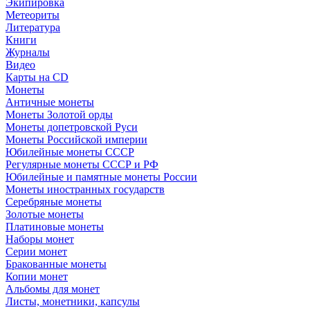
Экипировка
Метеориты
Литература
Книги
Журналы
Видео
Карты на CD
Монеты
Античные монеты
Монеты Золотой орды
Монеты допетровской Руси
Монеты Российской империи
Юбилейные монеты СССР
Регулярные монеты СССР и РФ
Юбилейные и памятные монеты России
Монеты иностранных государств
Серебряные монеты
Золотые монеты
Платиновые монеты
Наборы монет
Серии монет
Бракованные монеты
Копии монет
Альбомы для монет
Листы, монетники, капсулы