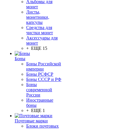
Альбомы для
монет
Листы,
монетники,
капсулы
Средства для
чистки монет
Аксессуары для
монет
+ ЕЩЕ 15
Боны
Боны Российской
империи
Боны РСФСР
Боны СССР и РФ
Боны
современной
России
Иностранные
боны
+ ЕЩЕ 1
Почтовые марки
Блоки почтовых