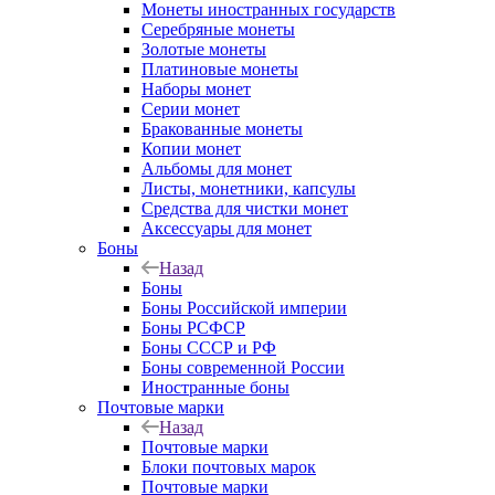
Монеты иностранных государств
Серебряные монеты
Золотые монеты
Платиновые монеты
Наборы монет
Серии монет
Бракованные монеты
Копии монет
Альбомы для монет
Листы, монетники, капсулы
Средства для чистки монет
Аксессуары для монет
Боны
Назад
Боны
Боны Российской империи
Боны РСФСР
Боны СССР и РФ
Боны современной России
Иностранные боны
Почтовые марки
Назад
Почтовые марки
Блоки почтовых марок
Почтовые марки