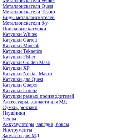
Металлоискатели Whites
Металлоискатели Quest
Металлоискатели Tesoro
Виды металлоискателей
Металлоискатели б/у
Поисковые катушки
Катушки Whites
Катушки Garrett
Катушки Minelab
Катушки Teknetics
Катушки Fisher
Катушки Golden Mask
Катушки XP
Катушки Nokta | Makro
Катушки для Quest
Катушки Сварог
Катушки Lorenz
Катушки разных производителей
Аксессуары, запчасти для МД
Сумки, рюкзаки
Наушники
Чехлы
Аккумуляторы, зарядки, боксы
Инструменты
Запчасти для МД