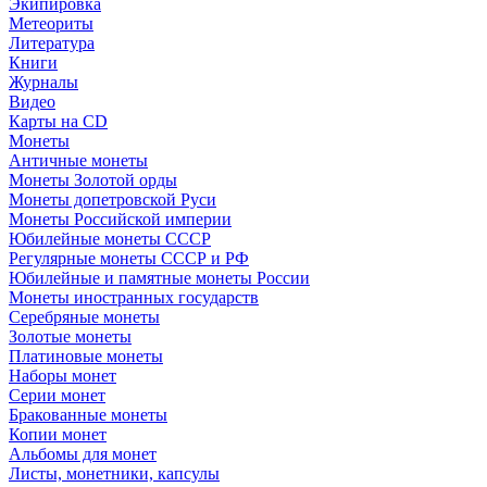
Экипировка
Метеориты
Литература
Книги
Журналы
Видео
Карты на CD
Монеты
Античные монеты
Монеты Золотой орды
Монеты допетровской Руси
Монеты Российской империи
Юбилейные монеты СССР
Регулярные монеты СССР и РФ
Юбилейные и памятные монеты России
Монеты иностранных государств
Серебряные монеты
Золотые монеты
Платиновые монеты
Наборы монет
Серии монет
Бракованные монеты
Копии монет
Альбомы для монет
Листы, монетники, капсулы