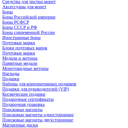
Средства для чистки монет
Аксессуары для монет
Боны
Боны Российской империи
Боны РСФСР
Боны СССР и РФ
Боны современной России
Иностранные боны
Почтовые марки
Блоки почтовых марок
Почтовые марки
Медали и жетоны
Памятные медали
Монетовидные жетоны
Награды
Подарки
Наборы для корпоративных подарков
Подарки для руководителей (VIP)
Космические подарки
Подарочные сертификаты
Подарочная упаковка
Поисковые магниты
Поисковые магниты односторонние
Поисковые магниты двухсторонние
Магнитные диски