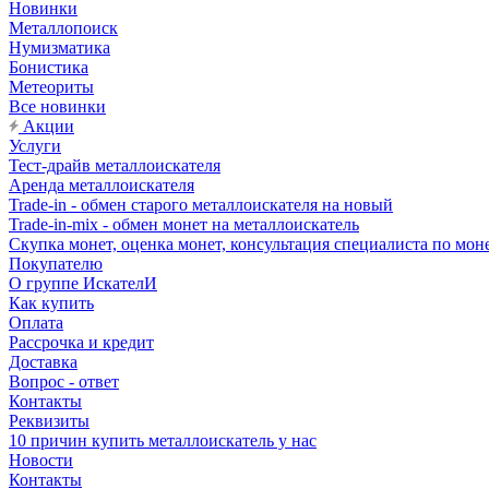
Новинки
Металлопоиск
Нумизматика
Бонистика
Метеориты
Все новинки
Акции
Услуги
Тест-драйв металлоискателя
Аренда металлоискателя
Trade-in - обмен старого металлоискателя на новый
Trade-in-mix - обмен монет на металлоискатель
Скупка монет, оценка монет, консультация специалиста по мон
Покупателю
О группе ИскателИ
Как купить
Оплата
Рассрочка и кредит
Доставка
Вопрос - ответ
Контакты
Реквизиты
10 причин купить металлоискатель у нас
Новости
Контакты