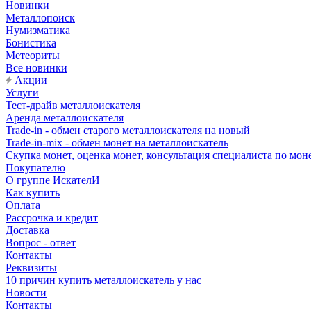
Новинки
Металлопоиск
Нумизматика
Бонистика
Метеориты
Все новинки
Акции
Услуги
Тест-драйв металлоискателя
Аренда металлоискателя
Trade-in - обмен старого металлоискателя на новый
Trade-in-mix - обмен монет на металлоискатель
Скупка монет, оценка монет, консультация специалиста по мон
Покупателю
О группе ИскателИ
Как купить
Оплата
Рассрочка и кредит
Доставка
Вопрос - ответ
Контакты
Реквизиты
10 причин купить металлоискатель у нас
Новости
Контакты