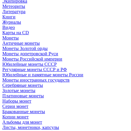
Экипировка
Метеориты
Литература
Книги
Журналы
Видео
Карты на CD
Монеты
Античные монеты
Монеты Золотой орды
Монеты допетровской Руси
Монеты Российской империи
Юбилейные монеты СССР
Регулярные монеты СССР и РФ
Юбилейные и памятные монеты России
Монеты иностранных государств
Серебряные монеты
Золотые монеты
Платиновые монеты
Наборы монет
Серии монет
Бракованные монеты
Копии монет
Альбомы для монет
Листы, монетники, капсулы