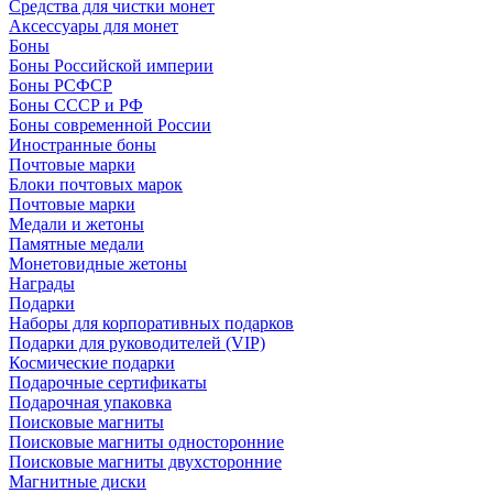
Средства для чистки монет
Аксессуары для монет
Боны
Боны Российской империи
Боны РСФСР
Боны СССР и РФ
Боны современной России
Иностранные боны
Почтовые марки
Блоки почтовых марок
Почтовые марки
Медали и жетоны
Памятные медали
Монетовидные жетоны
Награды
Подарки
Наборы для корпоративных подарков
Подарки для руководителей (VIP)
Космические подарки
Подарочные сертификаты
Подарочная упаковка
Поисковые магниты
Поисковые магниты односторонние
Поисковые магниты двухсторонние
Магнитные диски