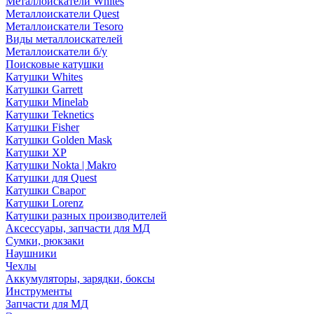
Металлоискатели Whites
Металлоискатели Quest
Металлоискатели Tesoro
Виды металлоискателей
Металлоискатели б/у
Поисковые катушки
Катушки Whites
Катушки Garrett
Катушки Minelab
Катушки Teknetics
Катушки Fisher
Катушки Golden Mask
Катушки XP
Катушки Nokta | Makro
Катушки для Quest
Катушки Сварог
Катушки Lorenz
Катушки разных производителей
Аксессуары, запчасти для МД
Сумки, рюкзаки
Наушники
Чехлы
Аккумуляторы, зарядки, боксы
Инструменты
Запчасти для МД