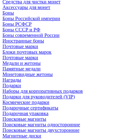
Средства для чистки монет
Аксессуары для монет
Боны
Боны Российской империи
Боны РСФСР
Боны СССР и РФ
Боны современной России
Иностранные боны
Почтовые марки
Блоки почтовых марок
Почтовые марки
Медали и жетоны
Памятные медали
Монетовидные жетоны
Награды
Подарки
Наборы для корпоративных подарков
Подарки для руководителей (VIP)
Космические подарки
Подарочные сертификаты
Подарочная упаковка
Поисковые магниты
Поисковые магниты односторонние
Поисковые магниты двухсторонние
Магнитные диски