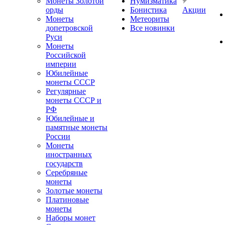
Монеты Золотой
Нумизматика
орды
Бонистика
Акции
Монеты
Метеориты
допетровской
Все новинки
Руси
Монеты
Российской
империи
Юбилейные
монеты СССР
Регулярные
монеты СССР и
РФ
Юбилейные и
памятные монеты
России
Монеты
иностранных
государств
Серебряные
монеты
Золотые монеты
Платиновые
монеты
Наборы монет