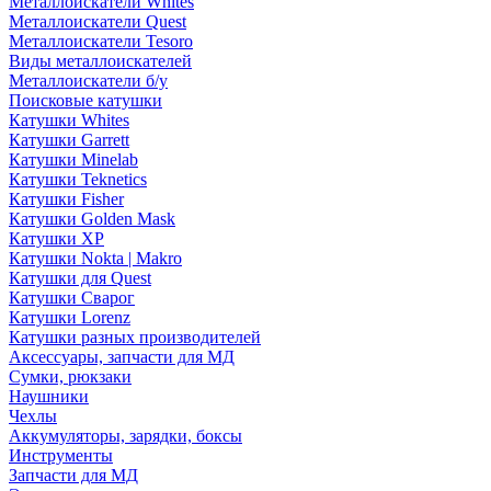
Металлоискатели Whites
Металлоискатели Quest
Металлоискатели Tesoro
Виды металлоискателей
Металлоискатели б/у
Поисковые катушки
Катушки Whites
Катушки Garrett
Катушки Minelab
Катушки Teknetics
Катушки Fisher
Катушки Golden Mask
Катушки XP
Катушки Nokta | Makro
Катушки для Quest
Катушки Сварог
Катушки Lorenz
Катушки разных производителей
Аксессуары, запчасти для МД
Сумки, рюкзаки
Наушники
Чехлы
Аккумуляторы, зарядки, боксы
Инструменты
Запчасти для МД