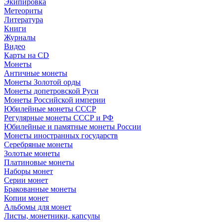
Экипировка
Метеориты
Литература
Книги
Журналы
Видео
Карты на CD
Монеты
Античные монеты
Монеты Золотой орды
Монеты допетровской Руси
Монеты Российской империи
Юбилейные монеты СССР
Регулярные монеты СССР и РФ
Юбилейные и памятные монеты России
Монеты иностранных государств
Серебряные монеты
Золотые монеты
Платиновые монеты
Наборы монет
Серии монет
Бракованные монеты
Копии монет
Альбомы для монет
Листы, монетники, капсулы