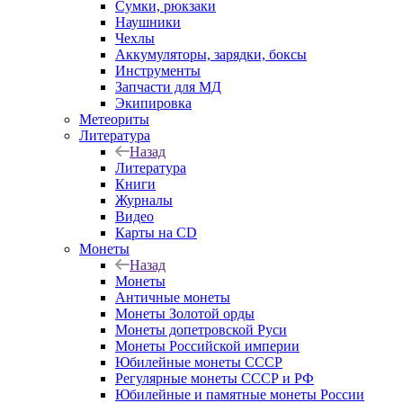
Сумки, рюкзаки
Наушники
Чехлы
Аккумуляторы, зарядки, боксы
Инструменты
Запчасти для МД
Экипировка
Метеориты
Литература
Назад
Литература
Книги
Журналы
Видео
Карты на CD
Монеты
Назад
Монеты
Античные монеты
Монеты Золотой орды
Монеты допетровской Руси
Монеты Российской империи
Юбилейные монеты СССР
Регулярные монеты СССР и РФ
Юбилейные и памятные монеты России