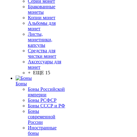
Серии монет
Бракованные
монеты
Копии монет
Альбомы для
монет
Листы,
монетники,
капсулы
Средства для
чистки монет
Аксессуары для
монет
+ ЕЩЕ 15
Боны
Боны Российской
империи
Боны РСФСР
Боны СССР и РФ
Боны
современной
России
Иностранные
боны