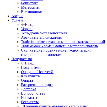
Бонистика
Метеориты
Все новинки
Акции
Услуги
Назад
Услуги
Тест-драйв металлоискателя
Аренда металлоискателя
Trade-in - обмен старого металлоискателя на новый
Trade-in-mix - обмен монет на металлоискатель
Скупка монет, оценка монет, консультация
специалиста по монетам
Покупателю
Назад
Покупателю
О группе ИскателИ
Как купить
Оплата
Рассрочка и кредит
Доставка
Вопрос - ответ
Контакты
Реквизиты
10 причин купить металлоискатель у нас