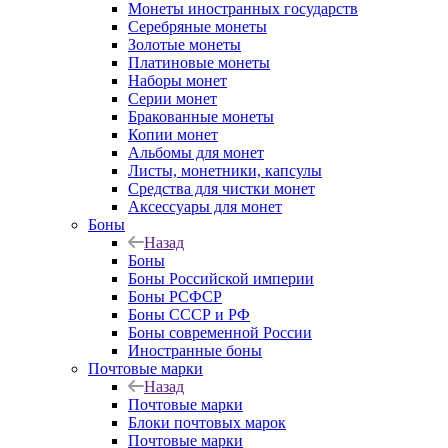
Монеты иностранных государств
Серебряные монеты
Золотые монеты
Платиновые монеты
Наборы монет
Серии монет
Бракованные монеты
Копии монет
Альбомы для монет
Листы, монетники, капсулы
Средства для чистки монет
Аксессуары для монет
Боны
Назад
Боны
Боны Российской империи
Боны РСФСР
Боны СССР и РФ
Боны современной России
Иностранные боны
Почтовые марки
Назад
Почтовые марки
Блоки почтовых марок
Почтовые марки