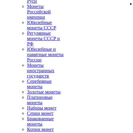
Руси
Монеты
Российской
империи
Юбилейные
монеты СССР
Регулярные
монеты СССР и
РФ
Юбилейные и
памятные монеты
России
Монеты
иностранных
государств
Серебряные
монеты
Золотые монеты
Платиновые
монеты
Наборы монет
Серии монет
Бракованные
монеты
Копии монет