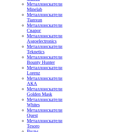
Металлоискатели
Minelab
Металлоискатели
Tianxun
Металлоискатели
Сварог
Металлоискатели
Asgoelectronics
Металлоискатели
Teknetics
Металлоискатели
Bounty Hunter
Металлоискатели
Lorenz
Металлоискатели
АКА
Металлоискатели
Golden Mask
Металлоискатели
Whites
Металлоискатели
Quest
Металлоискатели
Tesoro
Виды