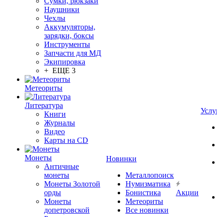
Сумки, рюкзаки
Наушники
Чехлы
Аккумуляторы,
зарядки, боксы
Инструменты
Запчасти для МД
Экипировка
+ ЕЩЕ 3
Метеориты
Литература
Услу
Книги
Журналы
Видео
Карты на CD
Монеты
Новинки
Античные
монеты
Металлопоиск
Монеты Золотой
Нумизматика
орды
Бонистика
Акции
Монеты
Метеориты
допетровской
Все новинки