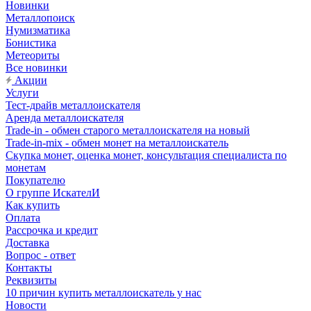
Новинки
Металлопоиск
Нумизматика
Бонистика
Метеориты
Все новинки
Акции
Услуги
Тест-драйв металлоискателя
Аренда металлоискателя
Trade-in - обмен старого металлоискателя на новый
Trade-in-mix - обмен монет на металлоискатель
Скупка монет, оценка монет, консультация специалиста по
монетам
Покупателю
О группе ИскателИ
Как купить
Оплата
Рассрочка и кредит
Доставка
Вопрос - ответ
Контакты
Реквизиты
10 причин купить металлоискатель у нас
Новости