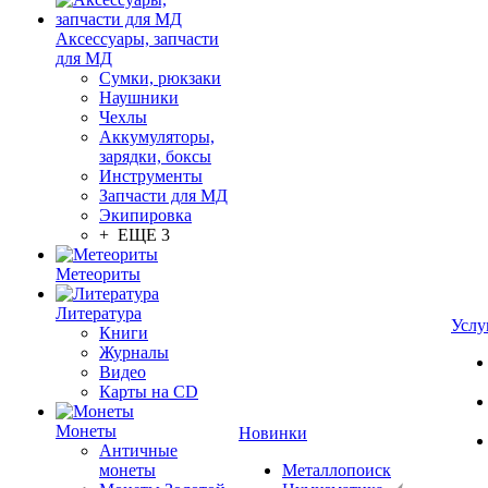
Аксессуары, запчасти
для МД
Сумки, рюкзаки
Наушники
Чехлы
Аккумуляторы,
зарядки, боксы
Инструменты
Запчасти для МД
Экипировка
+ ЕЩЕ 3
Метеориты
Литература
Услу
Книги
Журналы
Видео
Карты на CD
Монеты
Новинки
Античные
монеты
Металлопоиск