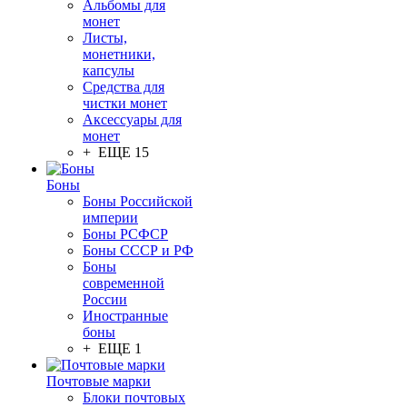
Альбомы для
монет
Листы,
монетники,
капсулы
Средства для
чистки монет
Аксессуары для
монет
+ ЕЩЕ 15
Боны
Боны Российской
империи
Боны РСФСР
Боны СССР и РФ
Боны
современной
России
Иностранные
боны
+ ЕЩЕ 1
Почтовые марки
Блоки почтовых