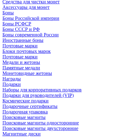
Средства для чистки монет
Аксессуары для монет
Боны
Боны Российской империи
Боны РСФСР
Боны СССР и РФ
Боны современной России
Иностранные боны
Почтовые марки
Блоки почтовых марок
Почтовые марки
Медали и жетоны
Памятные медали
Монетовидные жетоны
Награды
Подарки
Наборы для корпоративных подарков
Подарки для руководителей (VIP)
Космические подарки
Подарочные сертификаты
Подарочная упаковка
Поисковые магниты
Поисковые магниты односторонние
Поисковые магниты двухсторонние
Магнитные диски