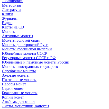
Экипировка
Метеориты
Литература
Книги
Журналы
Видео
Карты на CD
Монеты
Античные монеты
Монеты Золотой орды
Монеты допетровской Руси
Монеты Российской империи
Юбилейные монеты СССР
Регулярные монеты СССР и РФ
Юбилейные и памятные монеты России
Монеты иностранных государств
Серебряные монеты
Золотые монеты
Платиновые монеты
Наборы монет
Серии монет
Бракованные монеты
Копии монет
Альбомы для монет
Листы, монетники, капсулы