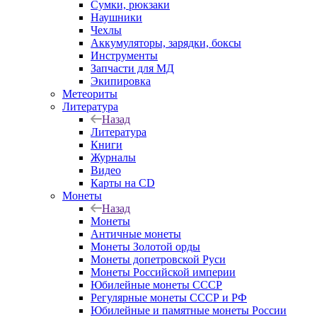
Сумки, рюкзаки
Наушники
Чехлы
Аккумуляторы, зарядки, боксы
Инструменты
Запчасти для МД
Экипировка
Метеориты
Литература
Назад
Литература
Книги
Журналы
Видео
Карты на CD
Монеты
Назад
Монеты
Античные монеты
Монеты Золотой орды
Монеты допетровской Руси
Монеты Российской империи
Юбилейные монеты СССР
Регулярные монеты СССР и РФ
Юбилейные и памятные монеты России