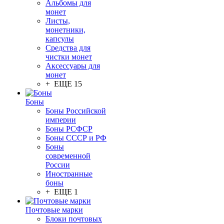
Альбомы для
монет
Листы,
монетники,
капсулы
Средства для
чистки монет
Аксессуары для
монет
+ ЕЩЕ 15
Боны
Боны Российской
империи
Боны РСФСР
Боны СССР и РФ
Боны
современной
России
Иностранные
боны
+ ЕЩЕ 1
Почтовые марки
Блоки почтовых