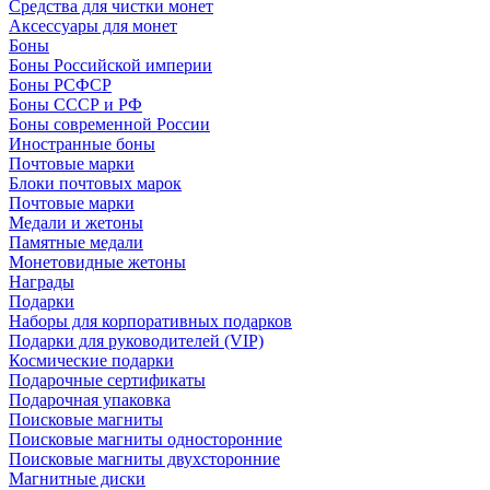
Средства для чистки монет
Аксессуары для монет
Боны
Боны Российской империи
Боны РСФСР
Боны СССР и РФ
Боны современной России
Иностранные боны
Почтовые марки
Блоки почтовых марок
Почтовые марки
Медали и жетоны
Памятные медали
Монетовидные жетоны
Награды
Подарки
Наборы для корпоративных подарков
Подарки для руководителей (VIP)
Космические подарки
Подарочные сертификаты
Подарочная упаковка
Поисковые магниты
Поисковые магниты односторонние
Поисковые магниты двухсторонние
Магнитные диски