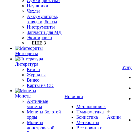
Сумки, рюкзаки
Наушники
Чехлы
Аккумуляторы,
зарядки, боксы
Инструменты
Запчасти для МД
Экипировка
+ ЕЩЕ 3
Метеориты
Литература
Услу
Книги
Журналы
Видео
Карты на CD
Монеты
Новинки
Античные
монеты
Металлопоиск
Монеты Золотой
Нумизматика
орды
Бонистика
Акции
Монеты
Метеориты
допетровской
Все новинки