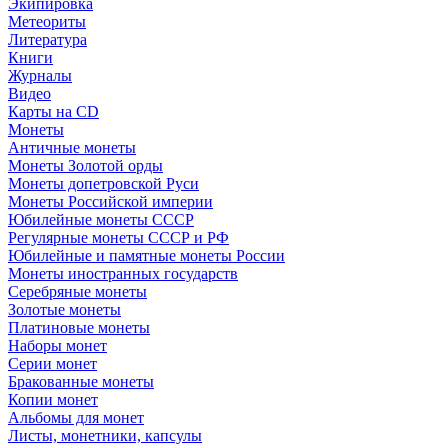
Экипировка
Метеориты
Литература
Книги
Журналы
Видео
Карты на CD
Монеты
Античные монеты
Монеты Золотой орды
Монеты допетровской Руси
Монеты Российской империи
Юбилейные монеты СССР
Регулярные монеты СССР и РФ
Юбилейные и памятные монеты России
Монеты иностранных государств
Серебряные монеты
Золотые монеты
Платиновые монеты
Наборы монет
Серии монет
Бракованные монеты
Копии монет
Альбомы для монет
Листы, монетники, капсулы