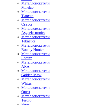
Металлоискатели
Minelab
Металлоискатели
Tianxun
Металлоискатели
Сварог
Металлоискатели
Asgoelectronics
Металлоискатели
Teknetics
Металлоискатели
Bounty Hunter
Металлоискатели
Lorenz
Металлоискатели
АКА
Металлоискатели
Golden Mask
Металлоискатели
Whites
Металлоискатели
Quest
Металлоискатели
Tesoro
Виды