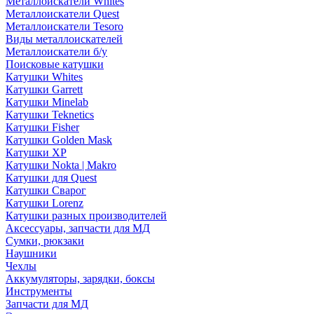
Металлоискатели Whites
Металлоискатели Quest
Металлоискатели Tesoro
Виды металлоискателей
Металлоискатели б/у
Поисковые катушки
Катушки Whites
Катушки Garrett
Катушки Minelab
Катушки Teknetics
Катушки Fisher
Катушки Golden Mask
Катушки XP
Катушки Nokta | Makro
Катушки для Quest
Катушки Сварог
Катушки Lorenz
Катушки разных производителей
Аксессуары, запчасти для МД
Сумки, рюкзаки
Наушники
Чехлы
Аккумуляторы, зарядки, боксы
Инструменты
Запчасти для МД