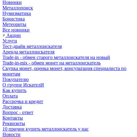
Новинки
Металлопоиск
Нумизматика
Бонистика
Метеориты
Все новинки
Акции
Услуги
Тест-драйв металлоискателя
Аренда металлоискателя
Trade-in - обмен старого металлоискателя на новый
Trade-in-mix - обмен монет на металлоискатель
Скупка монет, оценка монет, консультация специалиста по
монетам
Покупателю
О группе ИскателИ
Как купить
Оплата
Рассрочка и кредит
Доставка
Вопрос - ответ
Контакты
Реквизиты
10 причин купить металлоискатель у нас
Новости