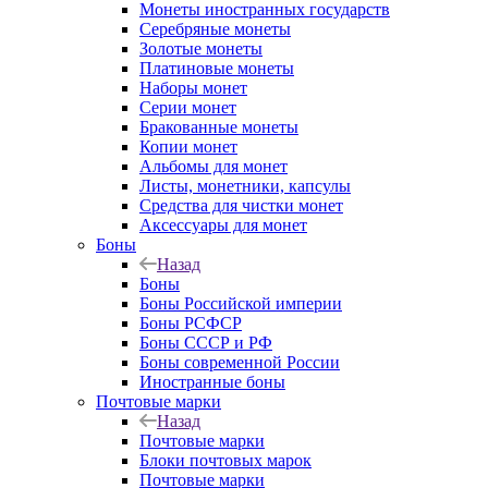
Монеты иностранных государств
Серебряные монеты
Золотые монеты
Платиновые монеты
Наборы монет
Серии монет
Бракованные монеты
Копии монет
Альбомы для монет
Листы, монетники, капсулы
Средства для чистки монет
Аксессуары для монет
Боны
Назад
Боны
Боны Российской империи
Боны РСФСР
Боны СССР и РФ
Боны современной России
Иностранные боны
Почтовые марки
Назад
Почтовые марки
Блоки почтовых марок
Почтовые марки