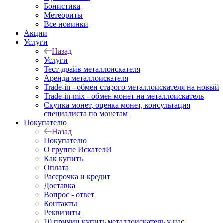
Бонистика
Метеориты
Все новинки
Акции
Услуги
Назад
Услуги
Тест-драйв металлоискателя
Аренда металлоискателя
Trade-in - обмен старого металлоискателя на новый
Trade-in-mix - обмен монет на металлоискатель
Скупка монет, оценка монет, консультация
специалиста по монетам
Покупателю
Назад
Покупателю
О группе ИскателИ
Как купить
Оплата
Рассрочка и кредит
Доставка
Вопрос - ответ
Контакты
Реквизиты
10 причин купить металлоискатель у нас