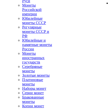
Руси
Монеты
Российской
империи
Юбилейные
монеты СССР
Регулярные
монеты СССР и
РФ
Юбилейные и
памятные монеты
России
Монеты
иностранных
государств
Серебряные
монеты
Золотые монеты
Платиновые
монеты
Наборы монет
Серии монет
Бракованные
монеты
Копии монет