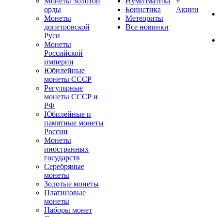
Монеты Золотой
Нумизматика
орды
Бонистика
Акции
Монеты
Метеориты
допетровской
Все новинки
Руси
Монеты
Российской
империи
Юбилейные
монеты СССР
Регулярные
монеты СССР и
РФ
Юбилейные и
памятные монеты
России
Монеты
иностранных
государств
Серебряные
монеты
Золотые монеты
Платиновые
монеты
Наборы монет