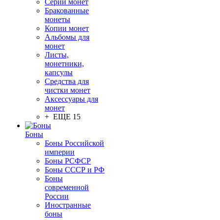
Серии монет
Бракованные
монеты
Копии монет
Альбомы для
монет
Листы,
монетники,
капсулы
Средства для
чистки монет
Аксессуары для
монет
+ ЕЩЕ 15
Боны
Боны Российской
империи
Боны РСФСР
Боны СССР и РФ
Боны
современной
России
Иностранные
боны