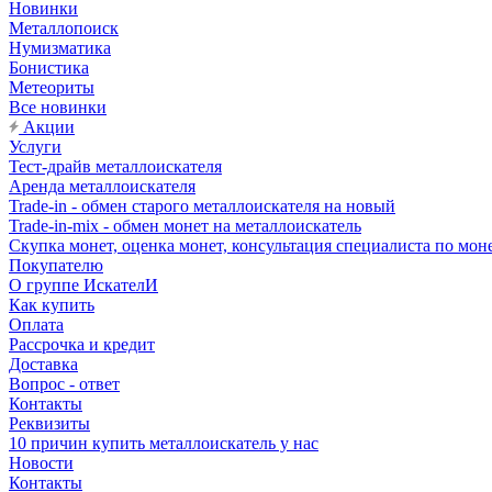
Новинки
Металлопоиск
Нумизматика
Бонистика
Метеориты
Все новинки
Акции
Услуги
Тест-драйв металлоискателя
Аренда металлоискателя
Trade-in - обмен старого металлоискателя на новый
Trade-in-mix - обмен монет на металлоискатель
Скупка монет, оценка монет, консультация специалиста по мон
Покупателю
О группе ИскателИ
Как купить
Оплата
Рассрочка и кредит
Доставка
Вопрос - ответ
Контакты
Реквизиты
10 причин купить металлоискатель у нас
Новости
Контакты