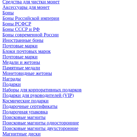
Средства для чистки монет
Аксессуары для монет
Боны
Боны Российской империи
Боны РСФСР
Боны СССР и РФ
Боны современной России
Иностранные боны
Почтовые марки
Блоки почтовых марок
Почтовые марки
Медали и жетоны
Памятные медали
Монетовидные жетоны
Награды
Подарки
Наборы для корпоративных подарков
Подарки для руководителей (VIP)
Космические подарки
Подарочные сертификаты
Подарочная упаковка
Поисковые магниты
Поисковые магниты односторонние
Поисковые магниты двухсторонние
Магнитные диски