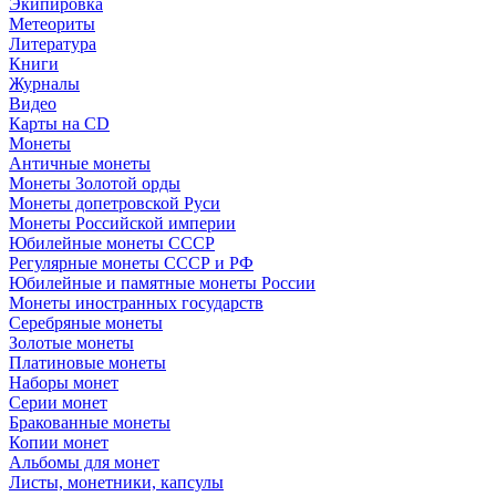
Экипировка
Метеориты
Литература
Книги
Журналы
Видео
Карты на CD
Монеты
Античные монеты
Монеты Золотой орды
Монеты допетровской Руси
Монеты Российской империи
Юбилейные монеты СССР
Регулярные монеты СССР и РФ
Юбилейные и памятные монеты России
Монеты иностранных государств
Серебряные монеты
Золотые монеты
Платиновые монеты
Наборы монет
Серии монет
Бракованные монеты
Копии монет
Альбомы для монет
Листы, монетники, капсулы