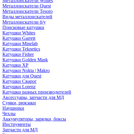
Металлоискатели Whites
Металлоискатели Quest
Металлоискатели Tesoro
Виды металлоискателей
Металлоискатели б/у
Поисковые катушки
Катушки Whites
Катушки Garrett
Катушки Minelab
Катушки Teknetics
Катушки Fisher
Катушки Golden Mask
Катушки XP
Катушки Nokta | Makro
Катушки для Quest
Катушки Сварог
Катушки Lorenz
Катушки разных производителей
Аксессуары, запчасти для МД
Сумки, рюкзаки
Наушники
Чехлы
Аккумуляторы, зарядки, боксы
Инструменты
Запчасти для МД