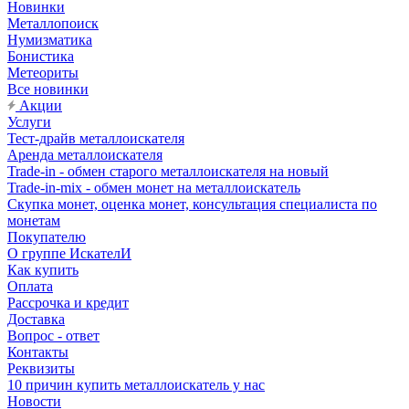
Новинки
Металлопоиск
Нумизматика
Бонистика
Метеориты
Все новинки
Акции
Услуги
Тест-драйв металлоискателя
Аренда металлоискателя
Trade-in - обмен старого металлоискателя на новый
Trade-in-mix - обмен монет на металлоискатель
Скупка монет, оценка монет, консультация специалиста по
монетам
Покупателю
О группе ИскателИ
Как купить
Оплата
Рассрочка и кредит
Доставка
Вопрос - ответ
Контакты
Реквизиты
10 причин купить металлоискатель у нас
Новости