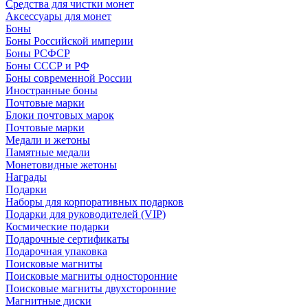
Средства для чистки монет
Аксессуары для монет
Боны
Боны Российской империи
Боны РСФСР
Боны СССР и РФ
Боны современной России
Иностранные боны
Почтовые марки
Блоки почтовых марок
Почтовые марки
Медали и жетоны
Памятные медали
Монетовидные жетоны
Награды
Подарки
Наборы для корпоративных подарков
Подарки для руководителей (VIP)
Космические подарки
Подарочные сертификаты
Подарочная упаковка
Поисковые магниты
Поисковые магниты односторонние
Поисковые магниты двухсторонние
Магнитные диски