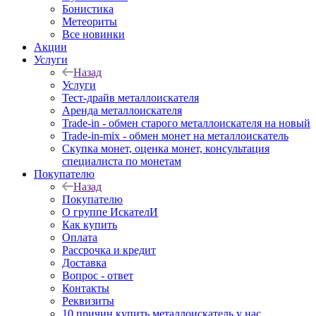
Бонистика
Метеориты
Все новинки
Акции
Услуги
Назад
Услуги
Тест-драйв металлоискателя
Аренда металлоискателя
Trade-in - обмен старого металлоискателя на новый
Trade-in-mix - обмен монет на металлоискатель
Скупка монет, оценка монет, консультация
специалиста по монетам
Покупателю
Назад
Покупателю
О группе ИскателИ
Как купить
Оплата
Рассрочка и кредит
Доставка
Вопрос - ответ
Контакты
Реквизиты
10 причин купить металлоискатель у нас