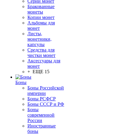
Серии монет
Бракованные
монеты
Копии монет
Альбомы для
монет
Листы,
монетники,
капсулы
Средства для
чистки монет
Аксессуары для
монет
+ ЕЩЕ 15
Боны
Боны Российской
империи
Боны РСФСР
Боны СССР и РФ
Боны
современной
России
Иностранные
боны