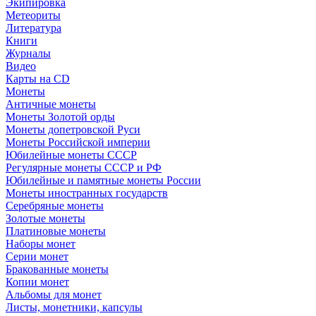
Экипировка
Метеориты
Литература
Книги
Журналы
Видео
Карты на CD
Монеты
Античные монеты
Монеты Золотой орды
Монеты допетровской Руси
Монеты Российской империи
Юбилейные монеты СССР
Регулярные монеты СССР и РФ
Юбилейные и памятные монеты России
Монеты иностранных государств
Серебряные монеты
Золотые монеты
Платиновые монеты
Наборы монет
Серии монет
Бракованные монеты
Копии монет
Альбомы для монет
Листы, монетники, капсулы