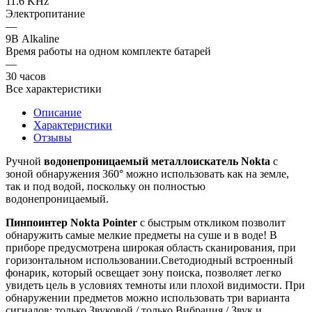
11.6 KHz
Электропитание
—
9В Alkaline
Время работы на одном комплекте батарей
—
30 часов
Все характеристики
Описание
Характеристики
Отзывы
Ручной
водонепроницаемый металлоискатель Nokta
с
зоной обнаружения 360° можно использовать как на земле,
так и под водой, поскольку он полностью
водонепроницаемый.
Пинпоинтер Nokta Pointer
с быстрым откликом позволит
обнаружить самые мелкие предметы на суше и в воде! В
приборе предусмотрена широкая область сканирования, при
горизонтальном использовании.Светодиодный встроенный
фонарик, который освещает зону поиска, позволяет легко
увидеть цель в условиях темноты или плохой видимости. При
обнаружении предметов можно использовать три варианта
сигналов: только Звуковой / только Вибрация / Звук и