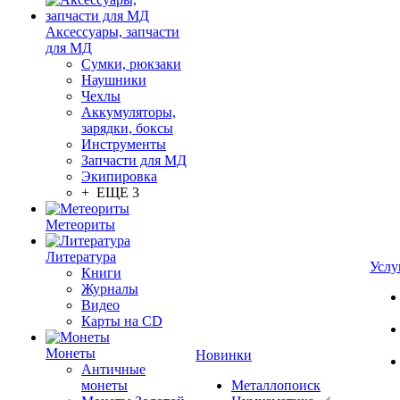
Аксессуары, запчасти
для МД
Сумки, рюкзаки
Наушники
Чехлы
Аккумуляторы,
зарядки, боксы
Инструменты
Запчасти для МД
Экипировка
+ ЕЩЕ 3
Метеориты
Литература
Услу
Книги
Журналы
Видео
Карты на CD
Монеты
Новинки
Античные
монеты
Металлопоиск