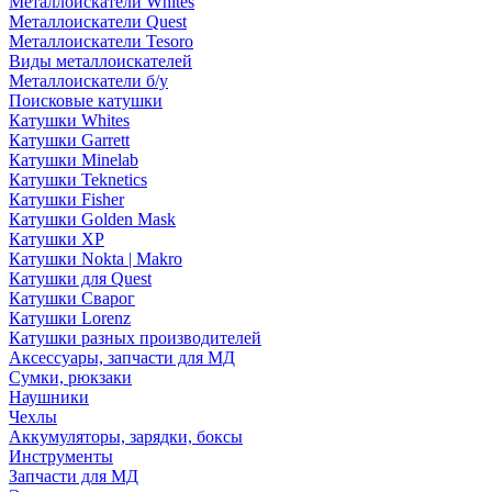
Металлоискатели Whites
Металлоискатели Quest
Металлоискатели Tesoro
Виды металлоискателей
Металлоискатели б/у
Поисковые катушки
Катушки Whites
Катушки Garrett
Катушки Minelab
Катушки Teknetics
Катушки Fisher
Катушки Golden Mask
Катушки XP
Катушки Nokta | Makro
Катушки для Quest
Катушки Сварог
Катушки Lorenz
Катушки разных производителей
Аксессуары, запчасти для МД
Сумки, рюкзаки
Наушники
Чехлы
Аккумуляторы, зарядки, боксы
Инструменты
Запчасти для МД