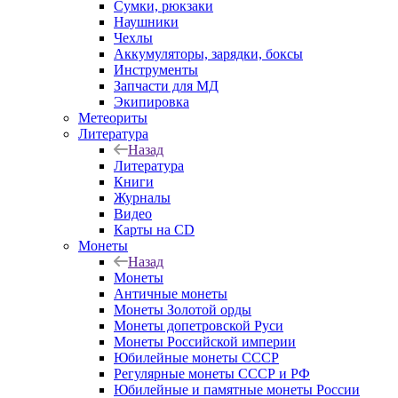
Сумки, рюкзаки
Наушники
Чехлы
Аккумуляторы, зарядки, боксы
Инструменты
Запчасти для МД
Экипировка
Метеориты
Литература
Назад
Литература
Книги
Журналы
Видео
Карты на CD
Монеты
Назад
Монеты
Античные монеты
Монеты Золотой орды
Монеты допетровской Руси
Монеты Российской империи
Юбилейные монеты СССР
Регулярные монеты СССР и РФ
Юбилейные и памятные монеты России