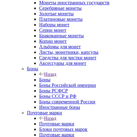
Монеты иностранных государств
Серебряные монеты
Золотые монеты
Платиновые монеты
Наборы монет
Серии монет
Бракованные монеты
Копии монет
Альбомы для монет
Листы, монетники, капсулы
Средства для чистки монет
Аксессуары для монет
Боны
Назад
Боны
Боны Российской империи
Боны РСФСР
Боны СССР и РФ
Боны современной России
Иностранные боны
Почтовые марки
Назад
Почтовые марки
Блоки почтовых марок
Почтовые марки