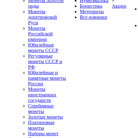
Монеты Золотой
Нумизматика
орды
Бонистика
Акции
Монеты
Метеориты
допетровской
Все новинки
Руси
Монеты
Российской
империи
Юбилейные
монеты СССР
Регулярные
монеты СССР и
РФ
Юбилейные и
памятные монеты
России
Монеты
иностранных
государств
Серебряные
монеты
Золотые монеты
Платиновые
монеты
Наборы монет