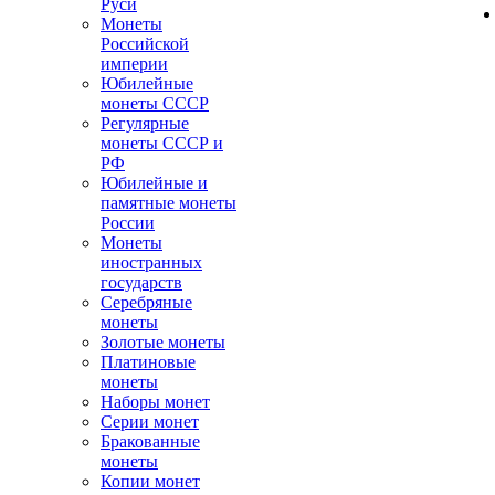
Руси
Монеты
Российской
империи
Юбилейные
монеты СССР
Регулярные
монеты СССР и
РФ
Юбилейные и
памятные монеты
России
Монеты
иностранных
государств
Серебряные
монеты
Золотые монеты
Платиновые
монеты
Наборы монет
Серии монет
Бракованные
монеты
Копии монет