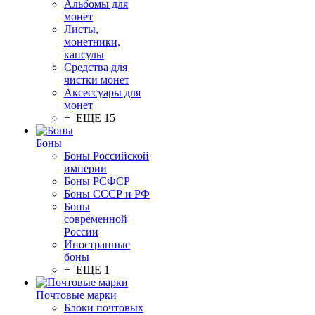
Альбомы для
монет
Листы,
монетники,
капсулы
Средства для
чистки монет
Аксессуары для
монет
+ ЕЩЕ 15
Боны
Боны Российской
империи
Боны РСФСР
Боны СССР и РФ
Боны
современной
России
Иностранные
боны
+ ЕЩЕ 1
Почтовые марки
Блоки почтовых