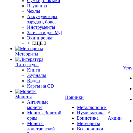
Сумки, рюкзаки
Наушники
Чехлы
Аккумуляторы,
зарядки, боксы
Инструменты
Запчасти для МД
Экипировка
+ ЕЩЕ 3
Метеориты
Литература
Услу
Книги
Журналы
Видео
Карты на CD
Монеты
Новинки
Античные
монеты
Металлопоиск
Монеты Золотой
Нумизматика
орды
Бонистика
Акции
Монеты
Метеориты
допетровской
Все новинки