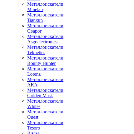
Металлоискатели
Minelab
Металлоискатели
Tianxun
Металлоискатели
Сварог
Металлоискатели
Asgoelectronics
Металлоискатели
Teknetics
Металлоискатели
Bounty Hunter
Металлоискатели
Lorenz
Металлоискатели
АКА
Металлоискатели
Golden Mask
Металлоискатели
Whites
Металлоискатели
Quest
Металлоискатели
Tesoro
Виды