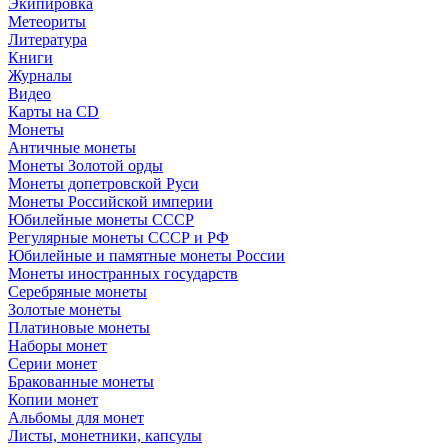
Экипировка
Метеориты
Литература
Книги
Журналы
Видео
Карты на CD
Монеты
Античные монеты
Монеты Золотой орды
Монеты допетровской Руси
Монеты Российской империи
Юбилейные монеты СССР
Регулярные монеты СССР и РФ
Юбилейные и памятные монеты России
Монеты иностранных государств
Серебряные монеты
Золотые монеты
Платиновые монеты
Наборы монет
Серии монет
Бракованные монеты
Копии монет
Альбомы для монет
Листы, монетники, капсулы