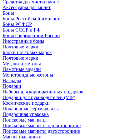
Средства для чистки монет
Аксессуары для монет
Боны
Боны Российской империи
Боны РСФСР
Боны СССР и РФ
Боны современной России
Иностранные боны
Почтовые марки
Блоки почтовых марок
Почтовые марки
Медали и жетоны
Памятные медали
Монетовидные жетоны
Награды
Подарки
Наборы для корпоративных подарков
Подарки для руководителей (VIP)
Космические подарки
Подарочные сертификаты
Подарочная упаковка
Поисковые магниты
Поисковые магниты односторонние
Поисковые магниты двухсторонние
Магнитные диски