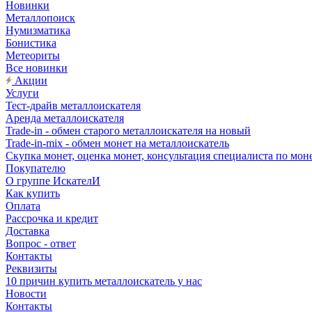
Новинки
Металлопоиск
Нумизматика
Бонистика
Метеориты
Все новинки
Акции
Услуги
Тест-драйв металлоискателя
Аренда металлоискателя
Trade-in - обмен старого металлоискателя на новый
Trade-in-mix - обмен монет на металлоискатель
Скупка монет, оценка монет, консультация специалиста по мон
Покупателю
О группе ИскателИ
Как купить
Оплата
Рассрочка и кредит
Доставка
Вопрос - ответ
Контакты
Реквизиты
10 причин купить металлоискатель у нас
Новости
Контакты