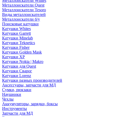
Металлоискатели Whites
Металлоискатели Quest
Металлоискатели Tesoro
Виды металлоискателей
Металлоискатели б/у
Поисковые катушки
Катушки Whites
Катушки Garrett
Катушки Minelab
Катушки Teknetics
Катушки Fisher
Катушки Golden Mask
Катушки XP
Катушки Nokta | Makro
Катушки для Quest
Катушки Сварог
Катушки Lorenz
Катушки разных производителей
Аксессуары, запчасти для МД
Сумки, рюкзаки
Наушники
Чехлы
Аккумуляторы, зарядки, боксы
Инструменты
Запчасти для МД