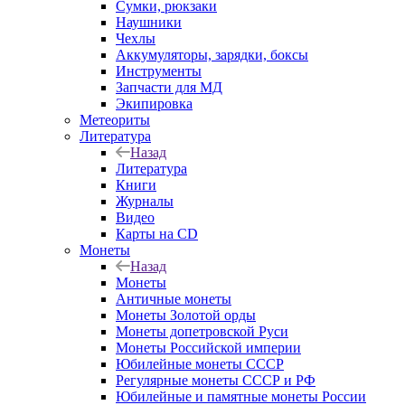
Сумки, рюкзаки
Наушники
Чехлы
Аккумуляторы, зарядки, боксы
Инструменты
Запчасти для МД
Экипировка
Метеориты
Литература
Назад
Литература
Книги
Журналы
Видео
Карты на CD
Монеты
Назад
Монеты
Античные монеты
Монеты Золотой орды
Монеты допетровской Руси
Монеты Российской империи
Юбилейные монеты СССР
Регулярные монеты СССР и РФ
Юбилейные и памятные монеты России