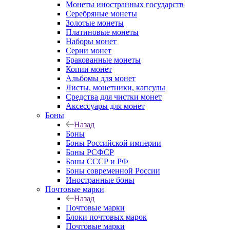
Монеты иностранных государств
Серебряные монеты
Золотые монеты
Платиновые монеты
Наборы монет
Серии монет
Бракованные монеты
Копии монет
Альбомы для монет
Листы, монетники, капсулы
Средства для чистки монет
Аксессуары для монет
Боны
Назад
Боны
Боны Российской империи
Боны РСФСР
Боны СССР и РФ
Боны современной России
Иностранные боны
Почтовые марки
Назад
Почтовые марки
Блоки почтовых марок
Почтовые марки