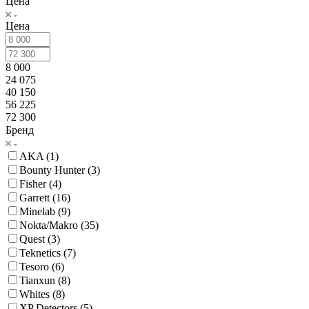
Цена
Цена
8 000
24 075
40 150
56 225
72 300
Бренд
AKA (
1
)
Bounty Hunter (
3
)
Fisher (
4
)
Garrett (
16
)
Minelab (
9
)
Nokta/Makro (
35
)
Quest (
3
)
Teknetics (
7
)
Tesoro (
6
)
Tianxun (
8
)
Whites (
8
)
XP Detectors (
5
)