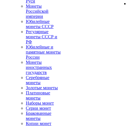
Руси
Монеты
Российской
империи
Юбилейные
монеты СССР
Регулярные
монеты СССР и
РФ
Юбилейные и
памятные монеты
России
Монеты
иностранных
государств
Серебряные
монеты
Золотые монеты
Платиновые
монеты
Наборы монет
Серии монет
Бракованные
монеты
Копии монет