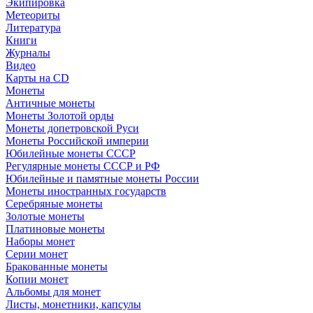
Экипировка
Метеориты
Литература
Книги
Журналы
Видео
Карты на CD
Монеты
Античные монеты
Монеты Золотой орды
Монеты допетровской Руси
Монеты Российской империи
Юбилейные монеты СССР
Регулярные монеты СССР и РФ
Юбилейные и памятные монеты России
Монеты иностранных государств
Серебряные монеты
Золотые монеты
Платиновые монеты
Наборы монет
Серии монет
Бракованные монеты
Копии монет
Альбомы для монет
Листы, монетники, капсулы