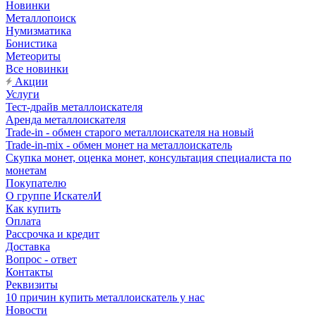
Новинки
Металлопоиск
Нумизматика
Бонистика
Метеориты
Все новинки
Акции
Услуги
Тест-драйв металлоискателя
Аренда металлоискателя
Trade-in - обмен старого металлоискателя на новый
Trade-in-mix - обмен монет на металлоискатель
Скупка монет, оценка монет, консультация специалиста по
монетам
Покупателю
О группе ИскателИ
Как купить
Оплата
Рассрочка и кредит
Доставка
Вопрос - ответ
Контакты
Реквизиты
10 причин купить металлоискатель у нас
Новости