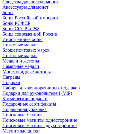
Средства для чистки монет
Аксессуары для монет
Боны
Боны Российской империи
Боны РСФСР
Боны СССР и РФ
Боны современной России
Иностранные боны
Почтовые марки
Блоки почтовых марок
Почтовые марки
Медали и жетоны
Памятные медали
Монетовидные жетоны
Награды
Подарки
Наборы для корпоративных подарков
Подарки для руководителей (VIP)
Космические подарки
Подарочные сертификаты
Подарочная упаковка
Поисковые магниты
Поисковые магниты односторонние
Поисковые магниты двухсторонние
Магнитные диски