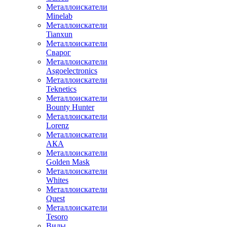
Металлоискатели
Minelab
Металлоискатели
Tianxun
Металлоискатели
Сварог
Металлоискатели
Asgoelectronics
Металлоискатели
Teknetics
Металлоискатели
Bounty Hunter
Металлоискатели
Lorenz
Металлоискатели
АКА
Металлоискатели
Golden Mask
Металлоискатели
Whites
Металлоискатели
Quest
Металлоискатели
Tesoro
Виды