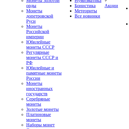
Монеты Золотой
Нумизматика
орды
Бонистика
Акции
Монеты
Метеориты
допетровской
Все новинки
Руси
Монеты
Российской
империи
Юбилейные
монеты СССР
Регулярные
монеты СССР и
РФ
Юбилейные и
памятные монеты
России
Монеты
иностранных
государств
Серебряные
монеты
Золотые монеты
Платиновые
монеты
Наборы монет