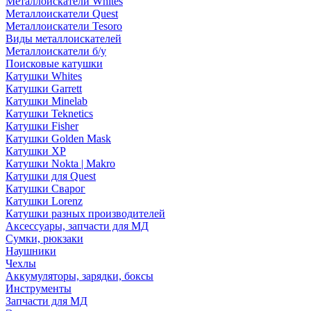
Металлоискатели Whites
Металлоискатели Quest
Металлоискатели Tesoro
Виды металлоискателей
Металлоискатели б/у
Поисковые катушки
Катушки Whites
Катушки Garrett
Катушки Minelab
Катушки Teknetics
Катушки Fisher
Катушки Golden Mask
Катушки XP
Катушки Nokta | Makro
Катушки для Quest
Катушки Сварог
Катушки Lorenz
Катушки разных производителей
Аксессуары, запчасти для МД
Сумки, рюкзаки
Наушники
Чехлы
Аккумуляторы, зарядки, боксы
Инструменты
Запчасти для МД