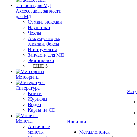
Аксессуары, запчасти
для МД
Сумки, рюкзаки
Наушники
Чехлы
Аккумуляторы,
зарядки, боксы
Инструменты
Запчасти для МД
Экипировка
+ ЕЩЕ 3
Метеориты
Литература
Услу
Книги
Журналы
Видео
Карты на CD
Монеты
Новинки
Античные
монеты
Металлопоиск