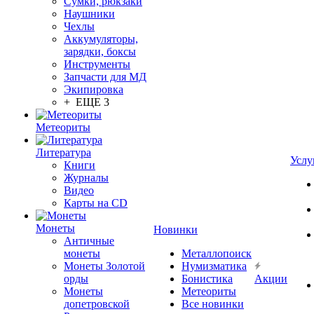
Сумки, рюкзаки
Наушники
Чехлы
Аккумуляторы,
зарядки, боксы
Инструменты
Запчасти для МД
Экипировка
+ ЕЩЕ 3
Метеориты
Литература
Услу
Книги
Журналы
Видео
Карты на CD
Монеты
Новинки
Античные
монеты
Металлопоиск
Монеты Золотой
Нумизматика
орды
Бонистика
Акции
Монеты
Метеориты
допетровской
Все новинки