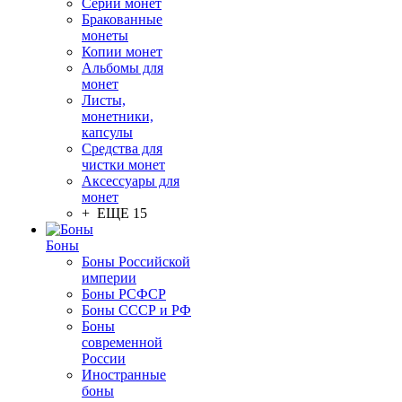
Серии монет
Бракованные
монеты
Копии монет
Альбомы для
монет
Листы,
монетники,
капсулы
Средства для
чистки монет
Аксессуары для
монет
+ ЕЩЕ 15
Боны
Боны Российской
империи
Боны РСФСР
Боны СССР и РФ
Боны
современной
России
Иностранные
боны