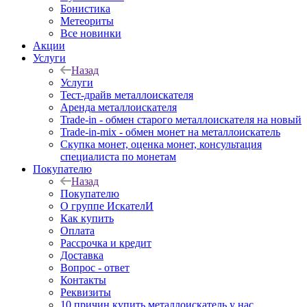
Бонистика
Метеориты
Все новинки
Акции
Услуги
Назад
Услуги
Тест-драйв металлоискателя
Аренда металлоискателя
Trade-in - обмен старого металлоискателя на новый
Trade-in-mix - обмен монет на металлоискатель
Скупка монет, оценка монет, консультация
специалиста по монетам
Покупателю
Назад
Покупателю
О группе ИскателИ
Как купить
Оплата
Рассрочка и кредит
Доставка
Вопрос - ответ
Контакты
Реквизиты
10 причин купить металлоискатель у нас