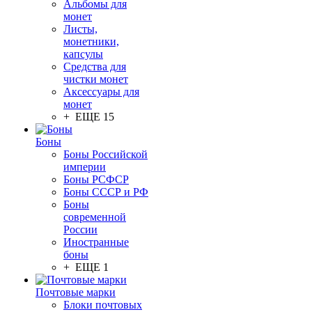
Альбомы для
монет
Листы,
монетники,
капсулы
Средства для
чистки монет
Аксессуары для
монет
+ ЕЩЕ 15
Боны
Боны Российской
империи
Боны РСФСР
Боны СССР и РФ
Боны
современной
России
Иностранные
боны
+ ЕЩЕ 1
Почтовые марки
Блоки почтовых