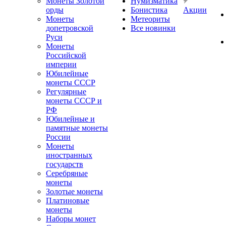
Монеты Золотой
Нумизматика
орды
Бонистика
Акции
Монеты
Метеориты
допетровской
Все новинки
Руси
Монеты
Российской
империи
Юбилейные
монеты СССР
Регулярные
монеты СССР и
РФ
Юбилейные и
памятные монеты
России
Монеты
иностранных
государств
Серебряные
монеты
Золотые монеты
Платиновые
монеты
Наборы монет