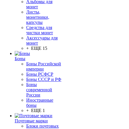
Альбомы для
монет
Листы,
монетники,
капсулы
Средства для
чистки монет
Аксессуары для
монет
+ ЕЩЕ 15
Боны
Боны Российской
империи
Боны РСФСР
Боны СССР и РФ
Боны
современной
России
Иностранные
боны
+ ЕЩЕ 1
Почтовые марки
Блоки почтовых