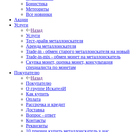
Бонистика
Метеориты
Все новинки
Акции
Услуги
Назад
Услуги
Тест-драйв металлоискателя
Аренда металлоискателя
Trade-in - обмен старого металлоискателя на новый
Trade-in-mix - обмен монет на металлоискатель
Скупка монет, оценка монет, консультация
специалиста по монетам
Покупателю
Назад
Покупателю
О группе ИскателИ
Как купить
Оплата
Рассрочка и кредит
Доставка
Вопрос - ответ
Контакты
Реквизиты
10 причин купить металлоискатель у нас