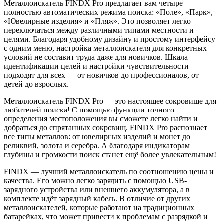
Металлоискатель FINDX Pro предлагает вам четыре
полностью автоматических режима поиска: «Поле», «Парк»,
«Ювелирные изделия» и «Пляж». Это позволяет легко
переключаться между различными типами местности и
целями. Благодаря удобному дизайну и простому интерфейсу
с одним меню, настройка металлоискателя для конкретных
условий не составит труда даже для новичков. Шкала
идентификации целей и настройки чувствительности
подходят для всех — от новичков до профессионалов, от
детей до взрослых.
Металлоискатель FINDX Pro — это настоящее сокровище для
любителей поиска! С помощью функции точного
определения местоположения вы сможете легко найти и
добраться до спрятанных сокровищ. FINDX Pro распознает
все типы металлов: от ювелирных изделий и монет до
реликвий, золота и серебра. А благодаря индикаторам
глубины и громкости поиск станет ещё более увлекательным!
FINDX — лучший металлоискатель по соотношению цены и
качества. Его можно легко зарядить с помощью USB-
зарядного устройства или внешнего аккумулятора, а в
комплекте идёт зарядный кабель. В отличие от других
металлоискателей, которые работают на традиционных
батарейках, что может привести к проблемам с разрядкой и