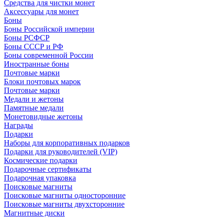
Средства для чистки монет
Аксессуары для монет
Боны
Боны Российской империи
Боны РСФСР
Боны СССР и РФ
Боны современной России
Иностранные боны
Почтовые марки
Блоки почтовых марок
Почтовые марки
Медали и жетоны
Памятные медали
Монетовидные жетоны
Награды
Подарки
Наборы для корпоративных подарков
Подарки для руководителей (VIP)
Космические подарки
Подарочные сертификаты
Подарочная упаковка
Поисковые магниты
Поисковые магниты односторонние
Поисковые магниты двухсторонние
Магнитные диски