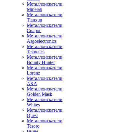
Металлоискатели
Minelab
Металлоискатели
Tianxun
Металлоискатели
Сварог
Металлоискатели
Asgoelectronics
Металлоискатели
Teknetics
Металлоискатели
Bounty Hunter
Металлоискатели
Lorenz
Металлоискатели
АКА
Металлоискатели
Golden Mask
Металлоискатели
Whites
Металлоискатели
Quest
Металлоискатели
Tesoro
Виды