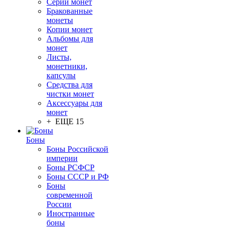
Серии монет
Бракованные
монеты
Копии монет
Альбомы для
монет
Листы,
монетники,
капсулы
Средства для
чистки монет
Аксессуары для
монет
+ ЕЩЕ 15
Боны
Боны Российской
империи
Боны РСФСР
Боны СССР и РФ
Боны
современной
России
Иностранные
боны