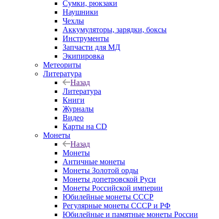
Сумки, рюкзаки
Наушники
Чехлы
Аккумуляторы, зарядки, боксы
Инструменты
Запчасти для МД
Экипировка
Метеориты
Литература
Назад
Литература
Книги
Журналы
Видео
Карты на CD
Монеты
Назад
Монеты
Античные монеты
Монеты Золотой орды
Монеты допетровской Руси
Монеты Российской империи
Юбилейные монеты СССР
Регулярные монеты СССР и РФ
Юбилейные и памятные монеты России