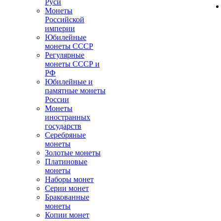
Руси
Монеты
Российской
империи
Юбилейные
монеты СССР
Регулярные
монеты СССР и
РФ
Юбилейные и
памятные монеты
России
Монеты
иностранных
государств
Серебряные
монеты
Золотые монеты
Платиновые
монеты
Наборы монет
Серии монет
Бракованные
монеты
Копии монет