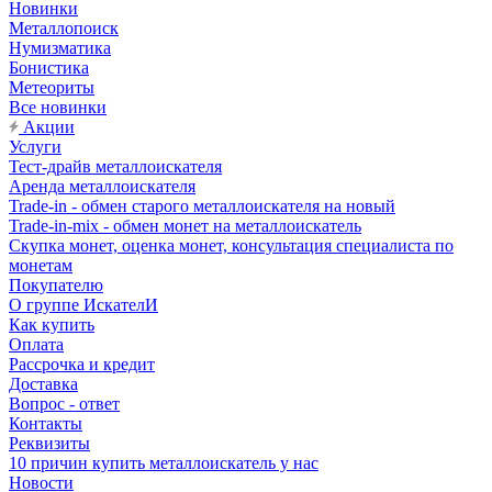
Новинки
Металлопоиск
Нумизматика
Бонистика
Метеориты
Все новинки
Акции
Услуги
Тест-драйв металлоискателя
Аренда металлоискателя
Trade-in - обмен старого металлоискателя на новый
Trade-in-mix - обмен монет на металлоискатель
Скупка монет, оценка монет, консультация специалиста по
монетам
Покупателю
О группе ИскателИ
Как купить
Оплата
Рассрочка и кредит
Доставка
Вопрос - ответ
Контакты
Реквизиты
10 причин купить металлоискатель у нас
Новости