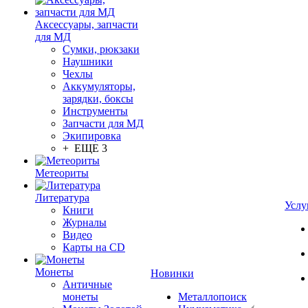
Аксессуары, запчасти
для МД
Сумки, рюкзаки
Наушники
Чехлы
Аккумуляторы,
зарядки, боксы
Инструменты
Запчасти для МД
Экипировка
+ ЕЩЕ 3
Метеориты
Литература
Услу
Книги
Журналы
Видео
Карты на CD
Монеты
Новинки
Античные
монеты
Металлопоиск