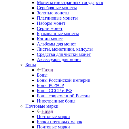
Монеты иностранных государств
Серебряные монеты
Золотые монеты
Платиновые монеты
Наборы монет
Серии монет
Бракованные монеты
Копии монет
Альбомы для монет
Листы, монетники, капсулы
Средства для чистки монет
Аксессуары для монет
Боны
Назад
Боны
Боны Российской империи
Боны РСФСР
Боны СССР и РФ
Боны современной России
Иностранные боны
Почтовые марки
Назад
Почтовые марки
Блоки почтовых марок
Почтовые марки