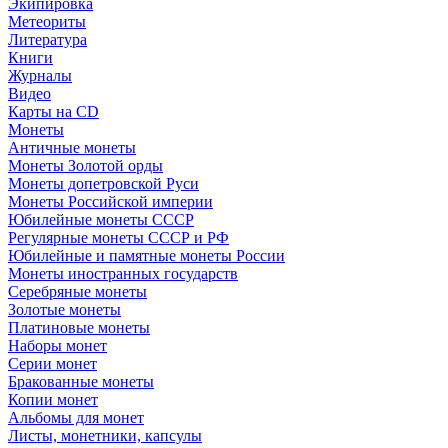
Экипировка
Метеориты
Литература
Книги
Журналы
Видео
Карты на CD
Монеты
Античные монеты
Монеты Золотой орды
Монеты допетровской Руси
Монеты Российской империи
Юбилейные монеты СССР
Регулярные монеты СССР и РФ
Юбилейные и памятные монеты России
Монеты иностранных государств
Серебряные монеты
Золотые монеты
Платиновые монеты
Наборы монет
Серии монет
Бракованные монеты
Копии монет
Альбомы для монет
Листы, монетники, капсулы