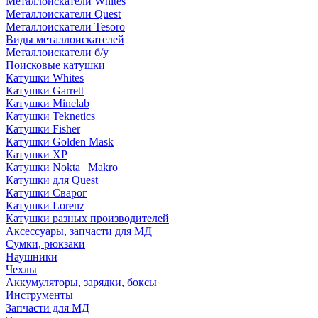
Металлоискатели Whites
Металлоискатели Quest
Металлоискатели Tesoro
Виды металлоискателей
Металлоискатели б/у
Поисковые катушки
Катушки Whites
Катушки Garrett
Катушки Minelab
Катушки Teknetics
Катушки Fisher
Катушки Golden Mask
Катушки XP
Катушки Nokta | Makro
Катушки для Quest
Катушки Сварог
Катушки Lorenz
Катушки разных производителей
Аксессуары, запчасти для МД
Сумки, рюкзаки
Наушники
Чехлы
Аккумуляторы, зарядки, боксы
Инструменты
Запчасти для МД