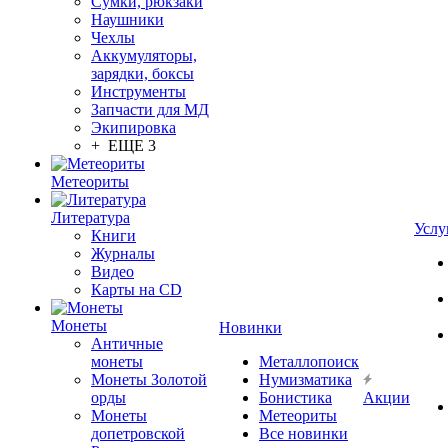
Сумки, рюкзаки
Наушники
Чехлы
Аккумуляторы,
зарядки, боксы
Инструменты
Запчасти для МД
Экипировка
+ ЕЩЕ 3
Метеориты
Литература
Услу
Книги
Журналы
Видео
Карты на CD
Монеты
Новинки
Античные
монеты
Металлопоиск
Монеты Золотой
Нумизматика
орды
Бонистика
Акции
Монеты
Метеориты
допетровской
Все новинки