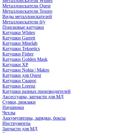
Металлоискатели Whites
Металлоискатели Quest
Металлоискатели Tesoro
Виды металлоискателей
Металлоискатели б/у
Поисковые катушки
Катушки Whites
Катушки Garrett
Катушки Minelab
Катушки Teknetics
Катушки Fisher
Катушки Golden Mask
Катушки XP
Катушки Nokta | Makro
Катушки для Quest
Катушки Сварог
Катушки Lorenz
Катушки разных производителей
Аксессуары, запчасти для МД
Сумки, рюкзаки
Наушники
Чехлы
Аккумуляторы, зарядки, боксы
Инструменты
Запчасти для МД