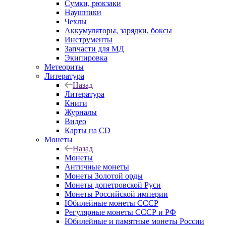
Сумки, рюкзаки
Наушники
Чехлы
Аккумуляторы, зарядки, боксы
Инструменты
Запчасти для МД
Экипировка
Метеориты
Литература
Назад
Литература
Книги
Журналы
Видео
Карты на CD
Монеты
Назад
Монеты
Античные монеты
Монеты Золотой орды
Монеты допетровской Руси
Монеты Российской империи
Юбилейные монеты СССР
Регулярные монеты СССР и РФ
Юбилейные и памятные монеты России