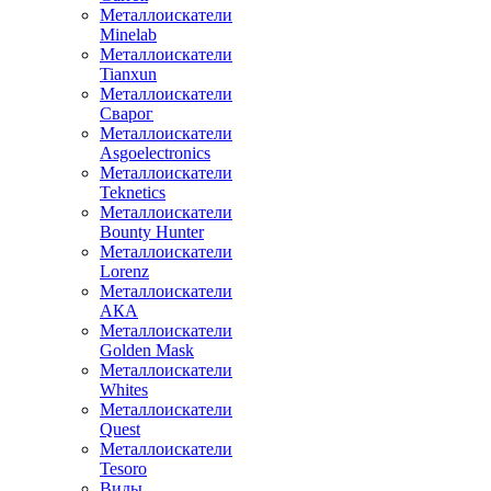
Металлоискатели
Minelab
Металлоискатели
Tianxun
Металлоискатели
Сварог
Металлоискатели
Asgoelectronics
Металлоискатели
Teknetics
Металлоискатели
Bounty Hunter
Металлоискатели
Lorenz
Металлоискатели
АКА
Металлоискатели
Golden Mask
Металлоискатели
Whites
Металлоискатели
Quest
Металлоискатели
Tesoro
Виды