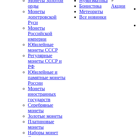
Монеты Золотой
Нумизматика
орды
Бонистика
Акции
Монеты
Метеориты
допетровской
Все новинки
Руси
Монеты
Российской
империи
Юбилейные
монеты СССР
Регулярные
монеты СССР и
РФ
Юбилейные и
памятные монеты
России
Монеты
иностранных
государств
Серебряные
монеты
Золотые монеты
Платиновые
монеты
Наборы монет