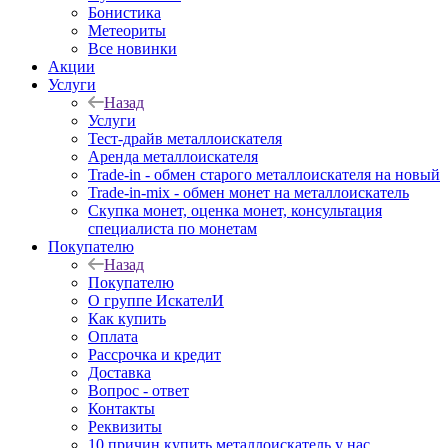
Бонистика
Метеориты
Все новинки
Акции
Услуги
Назад
Услуги
Тест-драйв металлоискателя
Аренда металлоискателя
Trade-in - обмен старого металлоискателя на новый
Trade-in-mix - обмен монет на металлоискатель
Скупка монет, оценка монет, консультация
специалиста по монетам
Покупателю
Назад
Покупателю
О группе ИскателИ
Как купить
Оплата
Рассрочка и кредит
Доставка
Вопрос - ответ
Контакты
Реквизиты
10 причин купить металлоискатель у нас