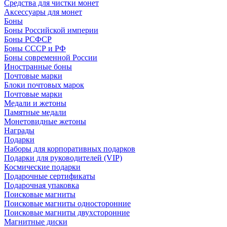
Средства для чистки монет
Аксессуары для монет
Боны
Боны Российской империи
Боны РСФСР
Боны СССР и РФ
Боны современной России
Иностранные боны
Почтовые марки
Блоки почтовых марок
Почтовые марки
Медали и жетоны
Памятные медали
Монетовидные жетоны
Награды
Подарки
Наборы для корпоративных подарков
Подарки для руководителей (VIP)
Космические подарки
Подарочные сертификаты
Подарочная упаковка
Поисковые магниты
Поисковые магниты односторонние
Поисковые магниты двухсторонние
Магнитные диски