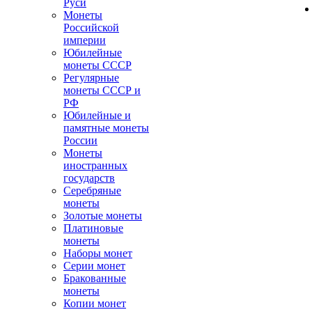
Руси
Монеты
Российской
империи
Юбилейные
монеты СССР
Регулярные
монеты СССР и
РФ
Юбилейные и
памятные монеты
России
Монеты
иностранных
государств
Серебряные
монеты
Золотые монеты
Платиновые
монеты
Наборы монет
Серии монет
Бракованные
монеты
Копии монет