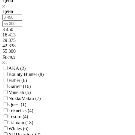
Цена
Цена
3 450
16 413
29 375
42 338
55 300
Бренд
AKA (
2
)
Bounty Hunter (
8
)
Fisher (
6
)
Garrett (
16
)
Minelab (
5
)
Nokta/Makro (
7
)
Quest (
1
)
Teknetics (
4
)
Tesoro (
4
)
Tianxun (
18
)
Whites (
6
)
XP Detectors (
2
)