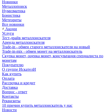
Новинки
Металлопоиск
Нумизматика
Бонистика
Метеориты
Все новинки
Акции
Услуги
Тест-драйв металлоискателя
Аренда металлоискателя
Trade-in - обмен старого металлоискателя на новый
Trade-in-mix - обмен монет на металлоискатель
Скупка монет, оценка монет, консультация специалиста по
монетам
Покупателю
О группе ИскателИ
Как купить
Оплата
Рассрочка и кредит
Доставка
Вопрос - ответ
Контакты
Реквизиты
10 причин купить металлоискатель у нас
Новости