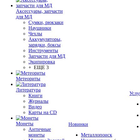
Аксессуары, запчасти
для МД
Сумки, рюкзаки
Наушники
Чехлы
Аккумуляторы,
зарядки, боксы
Инструменты
Запчасти для МД
Экипировка
+ ЕЩЕ 3
Метеориты
Литература
Услу
Книги
Журналы
Видео
Карты на CD
Монеты
Новинки
Античные
монеты
Металлопоиск