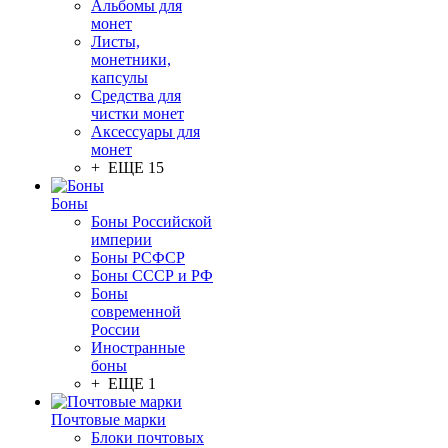
Альбомы для
монет
Листы,
монетники,
капсулы
Средства для
чистки монет
Аксессуары для
монет
+ ЕЩЕ 15
Боны
Боны Российской
империи
Боны РСФСР
Боны СССР и РФ
Боны
современной
России
Иностранные
боны
+ ЕЩЕ 1
Почтовые марки
Блоки почтовых