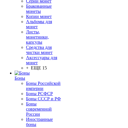
Серии монет
Бракованные
монеты
Копии монет
Альбомы для
монет
Листы,
монетники,
капсулы
Средства для
чистки монет
Аксессуары для
монет
+ ЕЩЕ 15
Боны
Боны Российской
империи
Боны РСФСР
Боны СССР и РФ
Боны
современной
России
Иностранные
боны