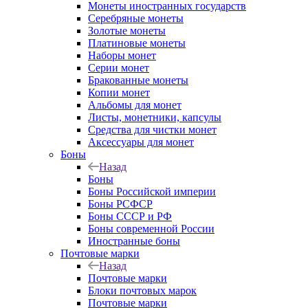
Монеты иностранных государств
Серебряные монеты
Золотые монеты
Платиновые монеты
Наборы монет
Серии монет
Бракованные монеты
Копии монет
Альбомы для монет
Листы, монетники, капсулы
Средства для чистки монет
Аксессуары для монет
Боны
Назад
Боны
Боны Российской империи
Боны РСФСР
Боны СССР и РФ
Боны современной России
Иностранные боны
Почтовые марки
Назад
Почтовые марки
Блоки почтовых марок
Почтовые марки