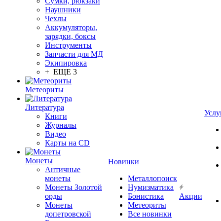
Сумки, рюкзаки
Наушники
Чехлы
Аккумуляторы,
зарядки, боксы
Инструменты
Запчасти для МД
Экипировка
+ ЕЩЕ 3
Метеориты
Литература
Услу
Книги
Журналы
Видео
Карты на CD
Монеты
Новинки
Античные
монеты
Металлопоиск
Монеты Золотой
Нумизматика
орды
Бонистика
Акции
Монеты
Метеориты
допетровской
Все новинки