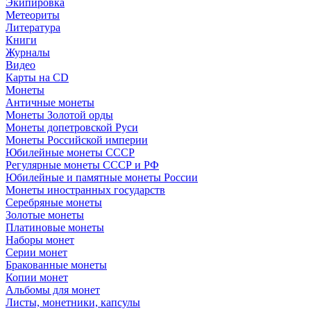
Экипировка
Метеориты
Литература
Книги
Журналы
Видео
Карты на CD
Монеты
Античные монеты
Монеты Золотой орды
Монеты допетровской Руси
Монеты Российской империи
Юбилейные монеты СССР
Регулярные монеты СССР и РФ
Юбилейные и памятные монеты России
Монеты иностранных государств
Серебряные монеты
Золотые монеты
Платиновые монеты
Наборы монет
Серии монет
Бракованные монеты
Копии монет
Альбомы для монет
Листы, монетники, капсулы