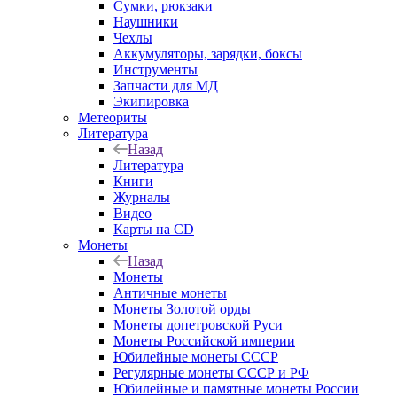
Сумки, рюкзаки
Наушники
Чехлы
Аккумуляторы, зарядки, боксы
Инструменты
Запчасти для МД
Экипировка
Метеориты
Литература
Назад
Литература
Книги
Журналы
Видео
Карты на CD
Монеты
Назад
Монеты
Античные монеты
Монеты Золотой орды
Монеты допетровской Руси
Монеты Российской империи
Юбилейные монеты СССР
Регулярные монеты СССР и РФ
Юбилейные и памятные монеты России