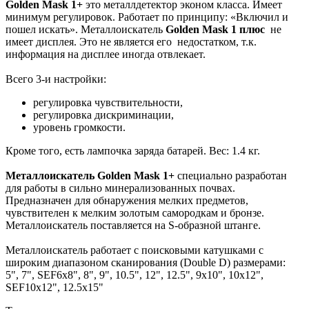
Golden Mask 1+
это металлдетектор эконом класса. Имеет
минимум регулировок. Работает по принципу: «Включил и
пошел искать». Металлоискатель
Golden Mask
1 плюс
не
имеет дисплея. Это не является его недостатком, т.к.
информация на дисплее иногда отвлекает.
Всего 3-и настройки:
регулировка чувствительности,
регулировка дискриминации,
уровень громкости.
Кроме того, есть лампочка заряда батарей. Вес: 1.4 кг.
Металлоискатель Golden Mask 1+
специально разработан
для работы в сильно минерализованных почвах.
Предназначен для обнаружения мелких предметов,
чувствителен к мелким золотым самородкам и бронзе.
Металлоискатель поставляется на S-образной штанге.
Металлоискатель работает с поисковыми катушками с
широким диапазоном сканирования (Double D) размерами:
5", 7", SEF6x8", 8", 9", 10.5", 12", 12.5", 9х10", 10х12",
SEF10x12", 12.5х15"