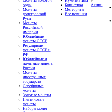
Монеты Золотой
Нумизматика
орды
Бонистика
Акции
Монеты
Метеориты
допетровской
Все новинки
Руси
Монеты
Российской
империи
Юбилейные
монеты СССР
Регулярные
монеты СССР и
РФ
Юбилейные и
памятные монеты
России
Монеты
иностранных
государств
Серебряные
монеты
Золотые монеты
Платиновые
монеты
Наборы монет