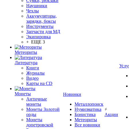
Сумки, рюкзаки
Наушники
Чехлы
Аккумуляторы,
зарядки, боксы
Инструменты
Запчасти для МД
Экипировка
+ ЕЩЕ 3
Метеориты
Литература
Услу
Книги
Журналы
Видео
Карты на CD
Монеты
Новинки
Античные
монеты
Металлопоиск
Монеты Золотой
Нумизматика
орды
Бонистика
Акции
Монеты
Метеориты
допетровской
Все новинки