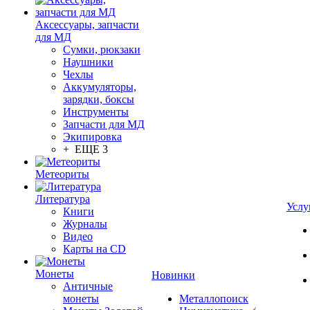
Аксессуары, запчасти
для МД
Сумки, рюкзаки
Наушники
Чехлы
Аккумуляторы,
зарядки, боксы
Инструменты
Запчасти для МД
Экипировка
+ ЕЩЕ 3
Метеориты
Литература
Услу
Книги
Журналы
Видео
Карты на CD
Монеты
Новинки
Античные
монеты
Металлопоиск