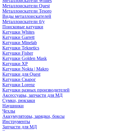
Металлоискатели Whites
Металлоискатели Quest
Металлоискатели Tesoro
Виды металлоискателей
Металлоискатели б/у
Поисковые катушки
Катушки Whites
Катушки Garrett
Катушки Minelab
Катушки Teknetics
Катушки Fisher
Катушки Golden Mask
Катушки XP
Катушки Nokta | Makro
Катушки для Quest
Катушки Сварог
Катушки Lorenz
Катушки разных производителей
Аксессуары, запчасти для МД
Сумки, рюкзаки
Наушники
Чехлы
Аккумуляторы, зарядки, боксы
Инструменты
Запчасти для МД