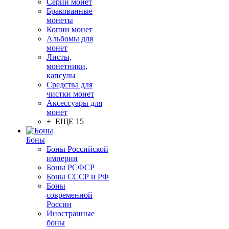
Серии монет
Бракованные
монеты
Копии монет
Альбомы для
монет
Листы,
монетники,
капсулы
Средства для
чистки монет
Аксессуары для
монет
+ ЕЩЕ 15
Боны
Боны Российской
империи
Боны РСФСР
Боны СССР и РФ
Боны
современной
России
Иностранные
боны