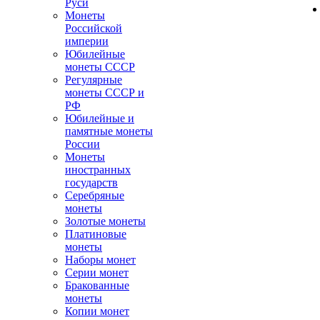
Руси
Монеты
Российской
империи
Юбилейные
монеты СССР
Регулярные
монеты СССР и
РФ
Юбилейные и
памятные монеты
России
Монеты
иностранных
государств
Серебряные
монеты
Золотые монеты
Платиновые
монеты
Наборы монет
Серии монет
Бракованные
монеты
Копии монет