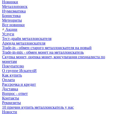
Новинки
Металлопоиск
Нумизматика
Бонистика
Метеориты
Все новинки
Акции
Услуги
Тест-драйв металлоискателя
Аренда металлоискателя
Trade-in - обмен старого металлоискателя на новый
Trade-in-mix - обмен монет на металлоискатель
Скупка монет, оценка монет, консультация специалиста по
монетам
Покупателю
О группе ИскателИ
Как купить
Оплата
Рассрочка и кредит
Доставка
Вопрос - ответ
Контакты
Реквизиты
10 причин купить металлоискатель у нас
Новости