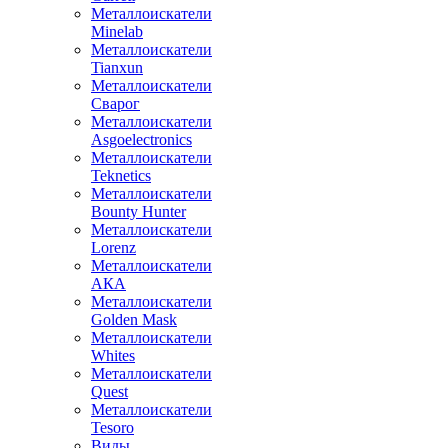
Металлоискатели
Minelab
Металлоискатели
Tianxun
Металлоискатели
Сварог
Металлоискатели
Asgoelectronics
Металлоискатели
Teknetics
Металлоискатели
Bounty Hunter
Металлоискатели
Lorenz
Металлоискатели
АКА
Металлоискатели
Golden Mask
Металлоискатели
Whites
Металлоискатели
Quest
Металлоискатели
Tesoro
Виды