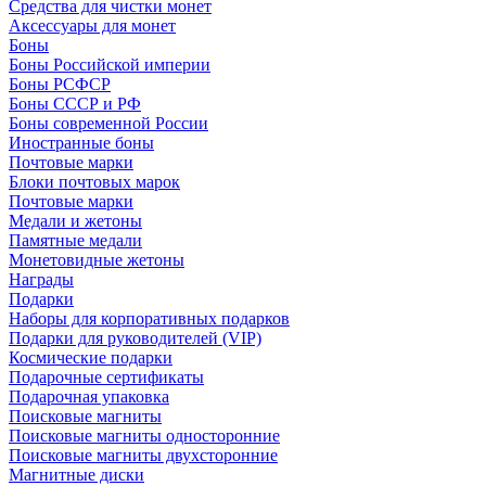
Средства для чистки монет
Аксессуары для монет
Боны
Боны Российской империи
Боны РСФСР
Боны СССР и РФ
Боны современной России
Иностранные боны
Почтовые марки
Блоки почтовых марок
Почтовые марки
Медали и жетоны
Памятные медали
Монетовидные жетоны
Награды
Подарки
Наборы для корпоративных подарков
Подарки для руководителей (VIP)
Космические подарки
Подарочные сертификаты
Подарочная упаковка
Поисковые магниты
Поисковые магниты односторонние
Поисковые магниты двухсторонние
Магнитные диски