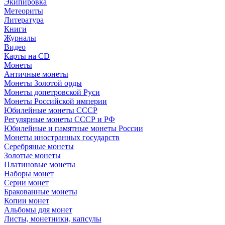
Экипировка
Метеориты
Литература
Книги
Журналы
Видео
Карты на CD
Монеты
Античные монеты
Монеты Золотой орды
Монеты допетровской Руси
Монеты Российской империи
Юбилейные монеты СССР
Регулярные монеты СССР и РФ
Юбилейные и памятные монеты России
Монеты иностранных государств
Серебряные монеты
Золотые монеты
Платиновые монеты
Наборы монет
Серии монет
Бракованные монеты
Копии монет
Альбомы для монет
Листы, монетники, капсулы