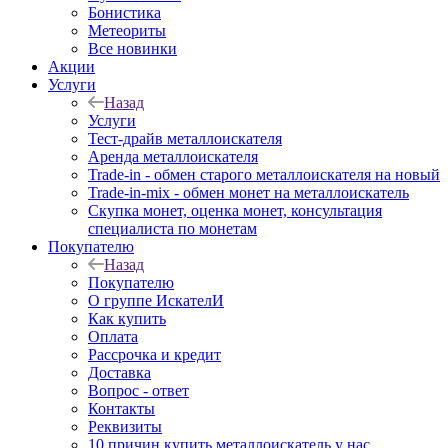
Бонистика
Метеориты
Все новинки
Акции
Услуги
Назад
Услуги
Тест-драйв металлоискателя
Аренда металлоискателя
Trade-in - обмен старого металлоискателя на новый
Trade-in-mix - обмен монет на металлоискатель
Скупка монет, оценка монет, консультация
специалиста по монетам
Покупателю
Назад
Покупателю
О группе ИскателИ
Как купить
Оплата
Рассрочка и кредит
Доставка
Вопрос - ответ
Контакты
Реквизиты
10 причин купить металлоискатель у нас