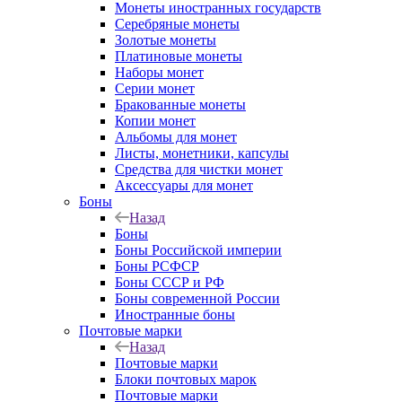
Монеты иностранных государств
Серебряные монеты
Золотые монеты
Платиновые монеты
Наборы монет
Серии монет
Бракованные монеты
Копии монет
Альбомы для монет
Листы, монетники, капсулы
Средства для чистки монет
Аксессуары для монет
Боны
Назад
Боны
Боны Российской империи
Боны РСФСР
Боны СССР и РФ
Боны современной России
Иностранные боны
Почтовые марки
Назад
Почтовые марки
Блоки почтовых марок
Почтовые марки