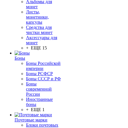
Альбомы для
монет
Листы,
монетники,
капсулы
Средства для
чистки монет
Аксессуары для
монет
+ ЕЩЕ 15
Боны
Боны Российской
империи
Боны РСФСР
Боны СССР и РФ
Боны
современной
России
Иностранные
боны
+ ЕЩЕ 1
Почтовые марки
Блоки почтовых